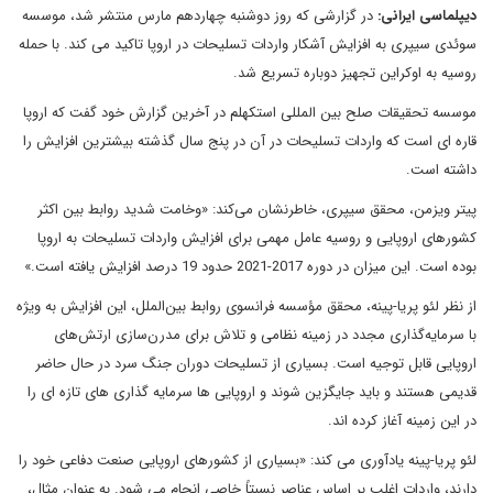
دیپلماسی ایرانی:
در گزارشی که روز دوشنبه چهاردهم مارس منتشر شد، موسسه
سوئدی سیپری به افزایش آشکار واردات تسلیحات در اروپا تاکید می کند. با حمله
روسیه به اوکراین تجهیز دوباره تسریع شد.
موسسه تحقیقات صلح بین المللی استکهلم در آخرین گزارش خود گفت که اروپا
قاره ای است که واردات تسلیحات در آن در پنج سال گذشته بیشترین افزایش را
داشته است.
پیتر ویزمن، محقق سیپری، خاطرنشان می‌کند: «وخامت شدید روابط بین اکثر
کشورهای اروپایی و روسیه عامل مهمی برای افزایش واردات تسلیحات به اروپا
بوده است. این میزان در دوره 2017-2021 حدود 19 درصد افزایش یافته است.»
از نظر لئو پریا-پینه، محقق مؤسسه فرانسوی روابط بین‌الملل، این افزایش به ویژه
با سرمایه‌گذاری مجدد در زمینه نظامی و تلاش برای مدرن‌سازی ارتش‌های
اروپایی قابل توجیه است. بسیاری از تسلیحات دوران جنگ سرد در حال حاضر
قدیمی هستند و باید جایگزین شوند و اروپایی ها سرمایه گذاری های تازه ای را
در این زمینه آغاز کرده اند.
لئو پریا-پینه یادآوری می کند: «بسیاری از کشورهای اروپایی صنعت دفاعی خود را
دارند، واردات اغلب بر اساس عناصر نسبتاً خاصی انجام می شود. به عنوان مثال،