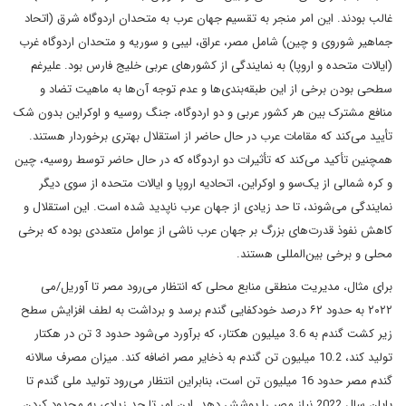
غالب بودند. این امر منجر به تقسیم جهان عرب به متحدان اردوگاه شرق (اتحاد
جماهیر شوروی و چین) شامل مصر، عراق، لیبی و سوریه و متحدان اردوگاه غرب
(ایالات متحده و اروپا) به نمایندگی از کشورهای عربی خلیج فارس بود. علیرغم
سطحی بودن برخی از این طبقه‌بندی‌ها و عدم توجه آن‌ها به ماهیت تضاد و
منافع مشترک بین هر کشور عربی و دو اردوگاه، جنگ روسیه و اوکراین بدون شک
تأیید می‌کند که مقامات عرب در حال حاضر از استقلال بهتری برخوردار هستند.
همچنین تأکید می‌کند که تأثیرات دو اردوگاه که در حال حاضر توسط روسیه، چین
و کره شمالی از یک‌سو و اوکراین، اتحادیه اروپا و ایالات متحده از سوی دیگر
نمایندگی می‌شوند، تا حد زیادی از جهان عرب ناپدید شده است. این استقلال و
کاهش نفوذ قدرت‌های بزرگ بر جهان عرب ناشی از عوامل متعددی بوده که برخی
محلی و برخی بین‌المللی هستند.
برای مثال، مدیریت منطقی منابع محلی که انتظار می‌رود مصر تا آوریل/می
۲۰۲۲ به حدود ۶۲ درصد خودکفایی گندم برسد و برداشت به لطف افزایش سطح
زیر کشت گندم به 3.6 میلیون هکتار، که برآورد می‌شود حدود 3 تن در هکتار
تولید کند، 10.2 میلیون تن گندم به ذخایر مصر اضافه کند. میزان مصرف سالانه
گندم مصر حدود 16 میلیون تن است، بنابراین انتظار می‌رود تولید ملی گندم تا
پایان سال 2022 نیاز مصر را پوشش دهد. این امر تا حد زیادی به محدود کردن