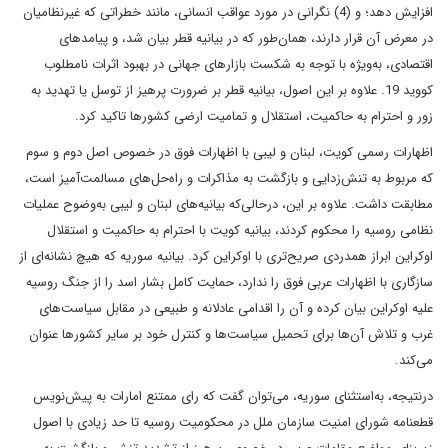
افزایش دهد؛ و (4) نگرانی در مورد عواقب انسانی، مانند خطراتی که غیرنظامیان
در معرض آن قرار دارند، همان‌طور که در بیانیه قطر بیان شد، و پیامدهای
اقتصادی، به‌ویژه با توجه به شکست بازارهای جهانی در بهبود اثرات نامطلوب
کووید 19. علاوه بر این اصول، بیانیه قطر بر ضرورت پرهیز از توسل یا تهدید به
زور و احترام به حاکمیت، استقلال و تمامیت ارضی کشورها تاکید کرد.
اظهارات رسمی کویت، لبنان و لیبی با اظهارات فوق در خصوص اصل دوم و سوم
که مربوط به تنش‌زدایی و بازگشت به مذاکرات و راه‌حل‌های مسالمت‌آمیز است،
مطابقت داشت. علاوه بر این، درحالی‌که بیانیه‌های لبنان و لیبی به‌وضوح عملیات
نظامی روسیه را محکوم کردند، بیانیه کویت با احترام به حاکمیت و استقلال
اوکراین ابراز همدردی صریح‌تری با اوکراین کرد. بیانیه سوریه که هیچ نشانه‌ای از
سازگاری با اظهارات عربی فوق را ندارد، حمایت کامل بشار اسد را از جنگ روسیه
علیه اوکراین بیان کرده و آن را اقدامی عادلانه و طبیعی در مقابل سیاست‌های
غرب و تلاش آن‌ها برای تحمیل سیاست‌ها و کنترل خود بر سایر کشورها عنوان
می‌کند.
درنتیجه، به‌استثنای سوریه، می‌توان گفت که رای ممتنع امارات به پیش‌نویس
قطعنامه شورای امنیت سازمان ملل در محکومیت روسیه تا حد زیادی با اصول