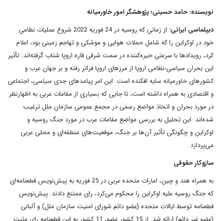
نویسنده: حامد حسینی؛ پژوهشگر امور خاورمیانه
دیپلماسی ایرانی:
از زمانی که روسیه در 24 فوریه 2022 شروع عملیات نظامی
خود در اوکراین را که شامل حملات هوایی و موشکی و تهاجم زمینی بود، اعلام
کرد، رویدادها با سرعتی خیره‌کننده در سمت شرقی قاره اروپا شتاب گرفته‌اند. تأثیر
این بحران سیاسی-نظامی اروپا از مرزهای اروپا فراتر رفته و بر جهان عرب و
کشورهای خاورمیانه سایه افکنده است. این امر پیامدهای جدی سیاسی، اجتماعی
و اقتصادی به همراه داشته است، تا جایی که بسیاری از مقامات عربی به اظهارنظر
در مورد بحران و اتخاذ مواضع رسمی در مجمع عمومی سازمان ملل ترغیب
شده‌اند. این تحلیل به بررسی مواضع مقامات عرب در مورد جنگ روسیه و
اوکراین و چگونگی تأثیر آن‌ها بر جنگ، موقعیت‌های منطقه‌ای و محلی عربی
می‌پردازد.
سازوکار حقوقی
به همراه هند و چین، امارات متحده عربی در 25 فوریه به پیش‌نویس قطعنامه‌ای
که جنگ روسیه علیه اوکراین را محکوم می‌کرد، رای ممتنع دادند. پیش‌نویس
قطعنامه توسط ایالات متحده (عضو دائم شورای امنیت سازمان ملل) و آلبانی
(عضو غیر دائم) ارائه شد. از 15 کشور عضو، 11 کشور به این قطعنامه رای مثبت