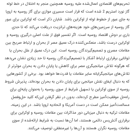
تحریم‌های اقتصادی اعمال‌شده علیه روسیه همچنین منجر به اختلال در خط لوله
گاز نورد استریم 2 شده است که قرار است مسیری موازی برای گاز روسیه به اروپا
به جای عبور از خطوط لوله از اوکراین باشد. شایان ذکر است که اوکراین برای عبور
گاز روسیه از سرزمین‌های خود هزینه‌های ترانزیت دریافت می‌کند که تا حدی
باری بر دوش اقتصاد روسیه است. اگر تفسیر فوق از علت اصلی درگیری روسیه و
اوکراین درست باشد، منعکس‌کننده درک عمیق مصر از بحران و ارتباط صریح بین
مقامات مصری و تصمیم‌گیرندگان روسیه است. این درک عمیق از علل بحران یا
توانایی برقراری ارتباط آشکار با تصمیم‌گیرندگان روسیه تا حد زیادی نشان می‌دهد
که هرگونه تلاش میانجیگری مصر برای کاهش یا پایان دادن به بحران موثرتر از
تلاش‌های میانجیگرایانه سایر مقامات یا قدرت‌ها خواهد بود. برخی از کشورهایی
که به دنبال ایفای نقش میانجی برای پایان دادن به بحران بوده‌اند، پذیرش شروط
روسیه از سوی اوکراین یا تسهیل شرایط از سوی روسیه را به‌عنوان پایه‌ای برای
راه‌حل موفقیت‌آمیز مطرح کرده‌اند، بدون در نظر گرفتن این‌که کلید حل‌وفصل
مسالمت‌آمیز ممکن است در دست آمریکا و اتحادیه اروپا باشد. در این زمینه،
مقامات ترکیه به دنبال میزبانی دور مذاکرات بین مقامات روسیه و اوکراین برای
برقراری آتش‌بس دائمی هستند، اما آن‌ها نسبت به شرایط ارائه‌شده از سوی
مقامات روسیه نگران هستند و آن‌ها را غیرمنطقی توصیف می‌کنند.