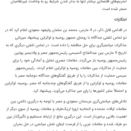
تحریم‌های اقتصادی بیشتر تنها به بدتر شدن شرایط رو به وخامت غیرنظامیان
منجر شده است.
ابتکارات
در اقدامی قابل ذکر، در 4 مارس، محمد بن سلمان ولیعهد سعودی اعلام کرد که در
دو تماس تلفنی جداگانه با روسای جمهور روسیه و اوکراین پیشنهاد میزبانی
مذاکرات میانجیگری برای حل مناقشه را داده است. در تماس تلفنی دیگری که به
تاریخ 9 مارس بین عبدالفتاح السیسی رئیس‌جمهور مصر و ولادیمیر پوتین
رئیس‌جمهور روسیه باز می‌گردد، مقامات مصری تمایل و آمادگی خود را برای
حمایت از مذاکرات بین مقامات روسیه و اوکراین اعلام کردند. رئیس‌جمهور
سیسی حمایت از مذاکرات را یا از طریق گفتگوهای جداگانه دوجانبه مصر با
مقامات روسیه و اوکراین یا از طریق گفتگوهای چندجانبه که مصر، روسیه، اوکراین
و احتمالاً سایر کشورها را پای میز مذاکره می‌آورد، پیشنهاد کرد.
تلاش‌های میانجی‌گری عربستان سعودی و مصر با توجه به درگیری دائمی بین
مقامات ایالات متحده و اتحادیه اروپا ازیک‌طرف و مقامات روسیه از سوی دیگر از
اهمیت بالایی برخوردار است. این درگیری مانع از ارتباط مستقیم و تأثیرگذار بین
دو طرف شده و مقامات غربی را از فرصت ایفای نقش میانجی در حل بحران