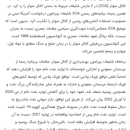
کانال سوئز (SCA) در 2 مارس شایعات مربوط به بستن کانال سوئز را رد کرد. در
همین زمینه، بیانیه‌های رسمی SCA شایعات پیرامون درخواست آمریکا مبنی بر
ممنوعیت استفاده کشتی‌های روسی از کانال سوئز را تکذیب کرد. بدیهی است که
موضع SCA منعکس‌کننده جهت‌گیری سیاسی مقامات مصری نسبت به بحران
نیست، بلکه بیانگر تعهد مقامات مصری به کنوانسیون قسطنطنیه 1888 است.
این کنوانسیون بی‌طرفی کانال سوئز را در زمان صلح و جنگ مطابق با مواد اول،
چهارم و پنجم تضمین می‌کند.
برخلاف شایعات پیرامون بهره‌برداری از کانال سوئز، مقامات بریتانیا رسما از
عربستان سعودی و اماراتی خواسته‌اند تا تولید نفت خام خود را افزایش دهند که
اساساً نقض توافق اوپک پلاس است. توافق اوپک پلاس که توسط کشورهای
اوپک ازجمله عربستان سعودی و امارات به همراه سایر صادرکنندگان بزرگ نفت و
همچنین روسیه منعقد شد، تعهد خود را برای کاهش تولید نفت خام از می 2020
تا آوریل 2022 بیان می‌کند. از طریق این توافق، بازار جهانی نفت به‌تدریج به
دنبال سقوط قیمت نفت خام در بحبوحه شیوع همه‌گیری کووید-19 تثبیت شده
است. تولید نفت خام پس از اصلاحیه توافقنامه در ژوئیه 2021، نسبت به آن
زمان به‌طور متوسط افزایش یافته است. بااین‌حال، با شروع جنگ روسیه و
اوکراین، قیمت نفت خام به سطوح بی‌سابقه‌ای افزایش یافت و دولت‌های غربی را