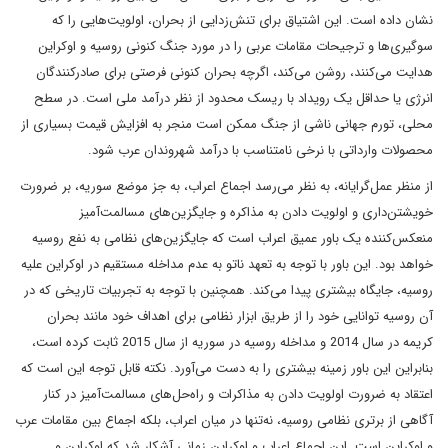
نشان داده است. این اشتیاق برای تنش‌زدایی از بحران، اولویت‌هایی را که
سوگیری‌ها و ترجیحات مقامات عربی را در مورد جنگ کنونی روسیه و اوکراین
هدایت می‌کنند، روشن می‌کند، اگرچه بحران کنونی فرصتی برای صادرکنندگان
انرژی یا حداقل یک رویداد با ریسک محدود از نظر درآمد ملی است. در سطح
محلی، تورم جهانی ناشی از جنگ ممکن است منجر به افزایش قیمت بسیاری از
محصولات وارداتی با نرخی نامتناسب با درآمد شهروندان عرب شود.
از منظر عمل‌گرایانه، به نظر می‌رسد اجماع اعراب، به جز موضع سوریه، بر ضرورت
خویشتن‌داری و اولویت دادن به مذاکره و جایگزین‌های مسالمت‌آمیز
منعکس‌کننده یک باور عمیق اعراب است که جایگزین‌های نظامی به نفع روسیه
خواهد بود. این باور با توجه به تعهد ناتو به عدم مداخله مستقیم در اوکراین علیه
روسیه، جایگاه بیشتری پیدا می‌کند. همچنین با توجه به تجربیات تاریخی که در
آن روسیه توانایی خود را از طریق ابزار نظامی برای اهداف خود مانند بحران
کریمه در سال 2014 و مداخله روسیه در سوریه از سال 2015 ثابت کرده است،
بنابراین این باور زمینه بیشتری را به دست می‌آورد. نکته قابل توجه این است که
اعتقاد به ضرورت اولویت دادن به مذاکرات و راه‌حل‌های مسالمت‌آمیز در کنار
آگاهی از برتری نظامی روسیه، نه‌تنها در میان اعراب، بلکه اجماع بین مقامات عرب
و اوکراین است. این اجماع اعراب و اوکراین زمانی آشکار شد که اوکراین و