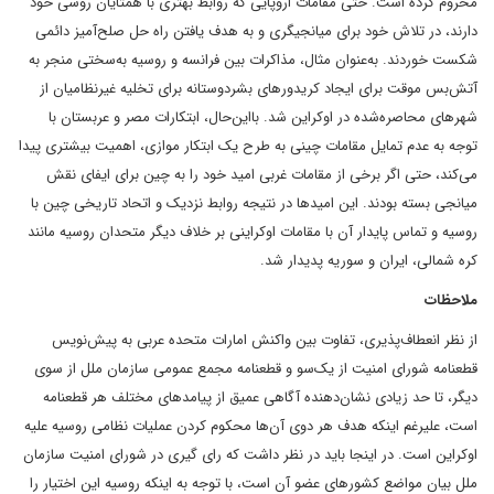
محروم کرده است. حتی مقامات اروپایی که روابط بهتری با همتایان روسی خود
دارند، در تلاش خود برای میانجیگری و به هدف یافتن راه حل صلح‌آمیز دائمی
شکست خوردند. به‌عنوان مثال، مذاکرات بین فرانسه و روسیه به‌سختی منجر به
آتش‌بس موقت برای ایجاد کریدورهای بشردوستانه برای تخلیه غیرنظامیان از
شهرهای محاصره‌شده در اوکراین شد. بااین‌حال، ابتکارات مصر و عربستان با
توجه به عدم تمایل مقامات چینی به طرح یک ابتکار موازی، اهمیت بیشتری پیدا
می‌کند، حتی اگر برخی از مقامات غربی امید خود را به چین برای ایفای نقش
میانجی بسته بودند. این امیدها در نتیجه روابط نزدیک و اتحاد تاریخی چین با
روسیه و تماس پایدار آن با مقامات اوکراینی بر خلاف دیگر متحدان روسیه مانند
کره شمالی، ایران و سوریه پدیدار شد.
ملاحظات
از نظر انعطاف‌پذیری، تفاوت بین واکنش امارات متحده عربی به پیش‌نویس
قطعنامه شورای امنیت از یک‌سو و قطعنامه مجمع عمومی سازمان ملل از سوی
دیگر، تا حد زیادی نشان‌دهنده آگاهی عمیق از پیامدهای مختلف هر قطعنامه
است، علیرغم اینکه هدف هر دوی آن‌ها محکوم کردن عملیات نظامی روسیه علیه
اوکراین است. در اینجا باید در نظر داشت که رای گیری در شورای امنیت سازمان
ملل بیان مواضع کشورهای عضو آن است، با توجه به اینکه روسیه این اختیار را