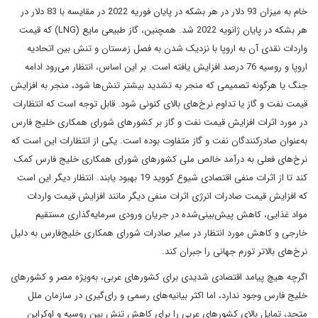
خام به میزان 93 دلار در هر بشکه در پایان فوریه 2022 در مقایسه با 83 دلار در
هر بشکه در پایان ژانویه 2022 شد. همچنین، گاز طبیعی مایع (LNG) که قیمت
واردات نقدی آن به اروپا با نزدیک شدن به فصل زمستان و تنش بین اتحادیه
اروپا و روسیه 76 درصد افزایش یافته است. بر این اساس، انتظار می‌رود ادامه
جنگ یا هرگونه تصمیمی که منجر به تشدید بیشتر تنش‌ها شود، منجر به افزایش
قیمت نفت و گاز یا تداوم نرخ‌های بالای کنونی شود. قابل توجه است که انتظارات
در مورد اثرات افزایش قیمت نفت و گاز بر کشورهای شورای همکاری خلیج فارس
به‌عنوان صادرکنندگان نفت و گاز متفاوت بوده است. یکی از انتظارات این است که
نرخ‌های فعلی به درآمد خالص ملی کشورهای شورای همکاری خلیج فارس کمک
کند تا از اثرات منفی اقتصادی شیوع کووید 19 بهبود یابند. انتظار دیگر این است
که افزایش قیمت صادرات انرژی اثرات منفی دیگر مانند افزایش قیمت واردات
مواد غذایی، کاهش پیش‌بینی‌شده در جریان ورودی سرمایه‌گذاری مستقیم
خارجی و کاهش مورد انتظار در سایر صادرات شورای همکاری خلیج‌فارس به دلیل
نرخ‌های بالاتر تورم جهانی را جبران کند.
اگرچه هیچ پیامد اقتصادی شدیدی برای کشورهای عربی، به‌ویژه مصر و کشورهای
خلیج فارس وجود ندارد، اما اکثر بیانیه‌های رسمی و رای‌گیری در سازمان ملل
متحد، تمایل بالای کشورهای عربی را برای کاهش تنش بین روسیه و اوکراین