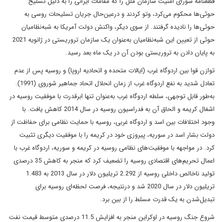
قطعنامه شورای امنیت سازمان ملل را که مقامات ایرانی را به دلیل تسلیح
حوثی‌ها محکوم می‌کرد، وتو کردند و درعین‌حال جریان تسلیحات روسی به
حوثی‌ها را نادیده گرفتند. از سوی دیگر، واکنش‌ دولت آمریکا به شبه‌نظامیان
حوثی از تعیین این شبه‌نظامیان به‌عنوان یک سازمان تروریستی در ژانویه 2021
به پایان دادن به تروریستی بودن آن در یک ماه بعد رسید.
توازن قوا بین اردوگاه غرب (ایالات متحده و اتحادیه اروپا) و روسیه پس از عدم
تعادل شدید به نفع اردوگاه غرب از زمان انحلال اتحاد جماهیر شوروی (1991).
به‌طور قابل توجهی، سلطه اردوگاه غرب به‌عنوان تنها ابرقدرت با موفقیت روسیه در
اشغال کریمه و الحاق آن به فدراسیون روسیه در سال 2014 کاهش یافت. با
وجود اختلافات بین اسد و اردوگاه غربی، روسیه با حمایت نظامی برای حفاظت از
دولت بشار اسد در سوریه، پیروزی خود در کریمه را با موفقیت دیگری تثبیت
کرد. در مواجهه با موفقیت‌های نظامی روسیه در کریمه و سوریه، اردوگاه غرب با
اعمال تحریم‌های اقتصادی روسیه را تضعیف کرد که منجر به کاهش 35 درصدی
تولید ناخالص داخلی روسیه از 2.292 تریلیون دلار در سال 2013 به 1.483
تریلیون دلار در سال 2020 شد و درنتیجه، فرصت لحظه‌ای روسیه برای
تبدیل‌شدن به یک قدرت مسلط را از بین برد.
شروع جنگ روسیه در اوکراین منجر به افزایش 11.5 درصدی متوسط قیمت نفت