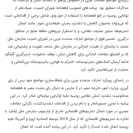
زیربنای مواضع مقامات عربی در خصوص پرهیز از تشدید تنش و بازگشت به
مذاکرات منطبق بود. پیامدهای تصویب قطعنامه شورای امنیت، صرف‌نظر از
توانایی روسیه در لغو قطعنامه با استفاده از حق وتو، شامل برخی از اقداماتی است
که می‌تواند به‌عنوان کاهش یا تشدید بحران طبقه‌بندی شود، مانند اعمال
تحریم‌ها، مجوز عملیات نظامی، و یا استقرار نیروهای حافظ صلح در مناطق
درگیری. تفسیر فوق از موضع امارات متحده عربی در شورای امنیت سازمان ملل
متحد با بیانیه‌ای از هیئت اماراتی در سازمان ملل متحد تقویت و پشتیبانی شد
که بر اشتیاق مقامات اماراتی برای کاهش تنش، توقف خشونت، ازسرگیری گفتگو،
ادامه ارسال کمک‌های بشردوستانه، احترام به قوانین بشردوستانه بین‌المللی و
حمایت از غیرنظامیان تاکید کرد.
در راستای رویکرد امارات متحده عربی برای شفاف‌سازی مواضع خود پس از رای
گیری، وزارت امور خارجه مصر در 2 مارس به دنبال رای مثبت مصر به قطعنامه
محکومیت تشدید تنش نظامی روسیه علیه اوکراین بیانیه‌ای صادر کرد. در این
بیانیه با لحنی جسورانه‌تر و با نام بردن از اقدامات تشدیدکننده، نگرانی مقامات
مصری در مورد اعمال تحریم‌های اقتصادی خارج از چارچوب سازمان ملل (شاید با
اشاره به تحریم‌های اقتصادی که از سال 2014 توسط اتحادیه اروپا و آمریکا علیه
روسیه اعمال شده است) را تأیید کرد. در این بیانیه آمده است که اعمال