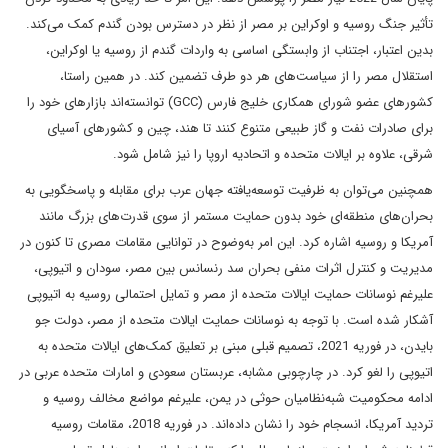
تأثیر جنگ روسیه و اوکراین بر مصر از نظر در دسترس بودن گندم کمک می‌کند.
بدین اعتبار، اجتناب از وابستگی اساسی به واردات گندم از روسیه یا اوکراین،
استقلال مصر را از سیاست‌های هر دو طرف تضمین کند. در همین راستا،
کشورهای عضو شورای همکاری خلیج فارس (GCC) توانسته‌اند بازارهای خود را
برای صادرات نفت و گاز طبیعی متنوع کنند تا هند، چین و کشورهای آسیای
شرقی، علاوه بر ایالات متحده و اتحادیه اروپا را نیز شامل شود.
همچنین می‌توان به ظرفیت توسعه‌یافته جهان عرب برای مقابله و پاسخگویی به
بحران‌های منطقه‌ای خود بدون حمایت مستمر از سوی قدرت‌های بزرگ مانند
آمریکا و روسیه اشاره کرد. این امر به‌وضوح در توانایی مقامات مصری تا کنون در
مدیریت و کنترل اثرات منفی بحران سد رنسانس بین مصر، سودان و اتیوپی،
علیرغم نوسانات حمایت ایالات متحده از مصر و تمایل احتمالی روسیه به اتیوپی
آشکار شده است. با توجه به نوسانات حمایت ایالات متحده از مصر، دولت جو
بایدن، در فوریه 2021، تصمیم قبلی مبنی بر تعلیق کمک‌های ایالات متحده به
اتیوپی را لغو کرد. در چارچوبی مشابه، عربستان سعودی و امارات متحده عربی در
ادامه محکومیت شبه‌نظامیان حوثی در یمن، علیرغم مواضع مخالف روسیه و
تردید آمریکا، انسجام خود را نشان داده‌اند. در فوریه 2018، مقامات روسیه