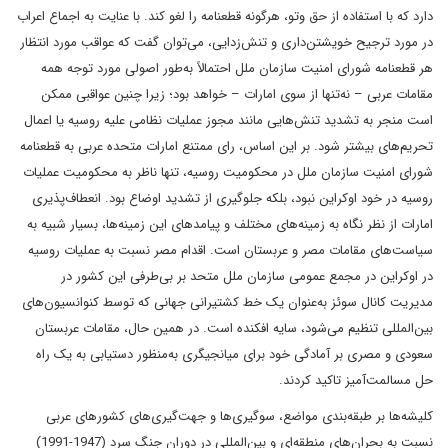
دارد که با استفاده از حق وتو، هرگونه قطعنامه را لغو کند. با عنایت به اجماع اعراب
در مورد ترجیح خویشتن‌داری و تنش‌زدایی، می‌توان گفت که عواقب مورد انتظار
هر قطعنامه شورای امنیت سازمان ملل احتمالاً به‌طور اصولی مورد توجه همه
مقامات عربی – نه‌تنها از سوی امارات – خواهد بود؛ زیرا چنین عواقبی ممکن
است منجر به تشدید تنش‌هایی مانند مجوز عملیات نظامی علیه روسیه یا اعمال
تحریم‌های بیشتر شود. بر این اساس، رای ممتنع امارات متحده عربی به قطعنامه
شورای امنیت سازمان ملل در محکومیت روسیه، تنها ناظر به محکومیت عملیات
روسیه در خود اوکراین نبود، بلکه جلوگیری از تشدید اوضاع بود. انعطاف‌پذیری
امارات از نظر نگاه به زمینه‌های مختلف و پیامدهای این زمینه‌ها، بسیار شبیه به
سیاست‌های مقامات مصر و عربستان است. اقدام مصر نسبت به عملیات روسیه
در اوکراین در مجمع عمومی سازمان ملل متحد بر بی‌طرفی این کشور در
مدیریت کانال سوئز به‌عنوان یک خط کشتیرانی جهانی که توسط کنوانسیون‌های
بین‌المللی تنظیم می‌شود، سایه افکنده است. در همین حال، مقامات عربستان
سعودی و مصری بر آمادگی خود برای میانجیگری به‌منظور دستیابی به یک راه
حل مسالمت‌آمیز تاکید کردند.
کلیشه‌ها بر طبقه‌بندی مواضع، سوگیری‌ها و جهت‌گیری‌های کشورهای عربی
نسبت به بحران‌های منطقه‌ای و بین‌المللی در دوران جنگ سرد (1947-1991)