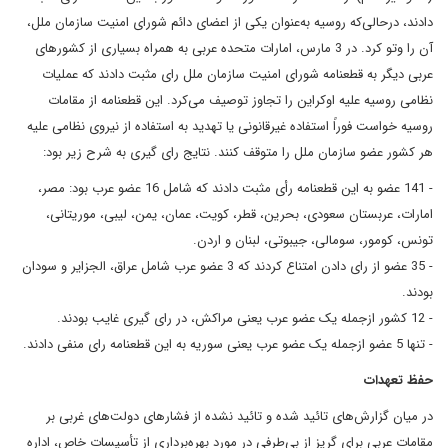
دادند، درحالی‌که روسیه به‌عنوان یکی از اعضای دائم شورای امنیت سازمان ملل،
آن را وتو کرد. در 3 مارس، امارات متحده عربی به همراه بسیاری از کشورهای
عربی دیگر به قطعنامه شورای امنیت سازمان ملل رای مثبت دادند که عملیات
نظامی روسیه علیه اوکراین را تجاوز توصیف می‌کرد. این قطعنامه از مقامات
روسیه خواست فوراً استفاده غیرقانونی یا تهدید به استفاده از نیروی نظامی علیه
هر کشور عضو سازمان ملل را متوقف کنند. نتایج رای گیری به شرح زیر بود:
- 141 عضو به این قطعنامه رأی مثبت دادند که شامل 16 عضو عرب بود: مصر،
امارات، عربستان سعودی، بحرین، قطر، کویت، عمان، یمن، لیبی، موریتانی،
تونس، کومور، سومالی، جیبوتی، لبنان و اردن.
- 35 عضو از رای دادن امتناع کردند که 3 عضو عرب شامل عراق، الجزایر و سودان
بودند.
- 12 کشور ازجمله یک عضو عرب یعنی مراکش، در رای گیری غایب بودند.
- تنها 5 عضو ازجمله یک عضو عرب یعنی سوریه به این قطعنامه رای منفی دادند.
حفظ تعهدات
در میان گزارش‌های تائید شده و تائید نشده از فشارهای دولت‌های غربی بر
مقامات عربی برای گریز از بی‌طرفی در مورد بهره‌برداری از تأسیسات خاص، اداره