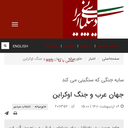
Toggle
vigation
صفحه نخست
درباره ما
عضویت
پیوند ها
ENGLISH
صفحه‌اصلی
اخبار
خاورمیانه
جهان عرب و جنگ اوکراین
تماس با ما
RSS
سایه جنگی که سنگینی می کند
جهان عرب و جنگ اوکراین
۰۲ اردیبهشت ۱۴۰۱ | ۱۵:۰۰
کد : ۲۰۱۱۳۵۲
خاورمیانه
انتخاب سردبیر
حامد حسینی در یادداشتی برای دیپلماسی ایرانی می نویسد: أثیر این