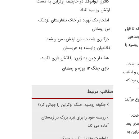
کنترل ایوانوفکا در خارکیف اوکراین به دست
ارتش روسیه افتاد
انفجار یک پهپاد در خاک بلغارستان نزدیک
 تا قبل
مرز رومانی
جماهیر
درگیری شدید میان ارتش یمن و شبه
وسیه با
نظامیان وابسته به عربستان
هشدار چین به ژاپن: با آتش بازی نکنید
د است،
بازی جنگ ۱۲ روزه و رمضان
و انقلاب
 بود که
.
مطالب مرتبط
چنین شروع فرآیند
چگونه روسیه، جنگ اوکراین را جهانی کرد؟
اخت.
روسیه خود را برای نبرد بزرگ در زمستان
های بعد
آماده می کند
این به
اولویت متقابل پکن و مسکو