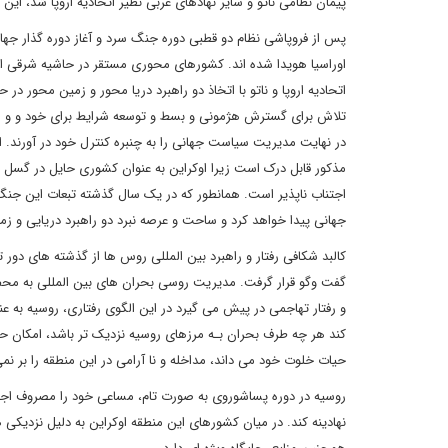
پیمان نظامی ناتو و سایر نهادهای غربی نظیر اتحادیه اروپا شد، این 
پس از فروپاشی نظام دو قطبی دوره جنگ سرد و آغاز دوره گذار جها
اوراسیا هویدا شده اند. کشورهای محوری مستقر در حاشیه شرقی ا
اتحادیه اروپا و ناتو با اتخاذ دو راهبرد دریا محور و زمین محور 
تلاش برای گسترش هژمونی و بسط و توسعه شرایط برای خود و و ایج
در نهایت مدیریت سیاست جهانی را به چنبره کنترل خود در آورند. 
مذکور قابل درک است زیرا اوکراین به عنوان کشوری حایل در گسل ر
اجتناب ناپذیر است. همانطور که در یک سال گذشته تبعات این جنگ 
جهانی پیدا خواهد کرد و ساحت و عرصه نبرد دو راهبرد دریایی و 
کالبد شکافی رفتار و راهبرد بین المللی روس ها از گذشته های دور ت
گفت وگو قرار گرفت. مدیریت روسی بحران های بین المللی به محض
و رفتار تهاجمی در پیش می گیرد در این الگوی رفتاری، روسیه به عن
کند هر چه طرف بحران بـه مرزهای روسیه نزدیک تر باشد، امکان 
حیات خلوت خود می داند، مداخله و نا آرامی در این منطقه را بر ن
روسیه در دوره پساشوروی به صورت تام، مساعی خود را مصروف اجرای
نهادینه کند. در میان کشورهای این منطقه اوکراین به دلیل نزدیک