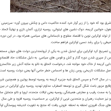
رق بود که خود را از زیر آوار خرد کننده حاکمیت داس و چکش بیرون آورد؛ سرزمینی که
ول، خوانین کریمه، دوک نشین های لیتوانی، روسیه تزاری، آلمان نازی و نهایتاً اتحاد 
ولد اوکراین نوین با اقتصاد مفلوج و نابسامانی های سیاسی همراه بود، در این دوره ر
یطی را برای رشد نسبی اوکراین فراهم ساخت.
تصریح کرد اوکراین برای تبدیل شدن به یکی از ثروتمندترین دولت های جهان مستع
پس از سپری شدن دوره گذار و کش و قوس های سیاسی به دلیل مشکلات حاد اقتصادی 
یی کریمه از خاک خود مواجه شد، درخواست الحاق به ناتو به مثابه آتش زیر خاکستری
اصل مشکلات تاریخی روس زبان ها و احساس خطر حامی آنها یعنی دولت روسیه است
بحران اخیر اوکراین با استحاله سیاسی و تثبیت دولت غربگرا در کیف در سال ۲۰۱۴ و سپس الحاق شبه جزیره کریمه به روسیه توسط پوتین و هم
قایع مزبور باعث شکل گیری و توسعه اضطراب مداوم تهدید روسیه برای اوکراین در بین
ا را به سمت رقیب و معارض همیشگی روسیه یعنی ایالات متحده، اروپا و ناتو متمایل س
رب و نیز حمایت رهبران و متحدین غربی از اوکراین، بر حساسیت روسیه افزود و طی سال 
های جنگ افروزی لحظه به لحظه فزونی یافت که منتج به تقویت اندیشه پیوستگی اوکر