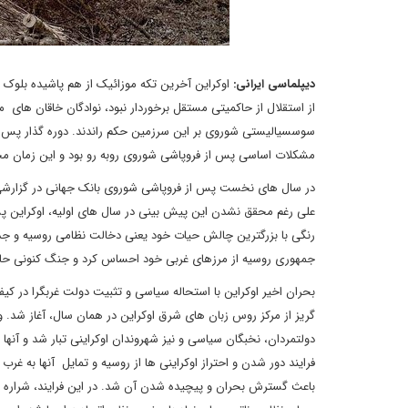
دیپلماسی ایرانی:
اوکراین آخرین تکه موزائیک از هم پاشیده بلوک ش
از استقلال از حاکمیتی مستقل برخوردار نبود، نوادگان خاقان های مغ
سوسسیالیستی شوروی بر این سرزمین حکم راندند. دوره گذار پس از ت
مشکلات اساسی پس از فروپاشی شوروی روبه رو بود و این زمان مح
در سال های نخست پس از فروپاشی شوروی بانک جهانی در گزارشی 
علی رغم محقق نشدن این پیش بینی در سال های اولیه، اوکراین 
رنگی با بزرگترین چالش حیات خود یعنی دخالت نظامی روسیه و جدا
جمهوری روسیه از مرزهای غربی خود احساس کرد و جنگ کنونی ح
گریز از مرکز روس زبان های شرق اوکراین در همان سال، آغاز شد. و
دولتمردان، نخبگان سیاسی و نیز شهروندان اوکراینی تبار شد و آنه
فرایند دور شدن و احتراز اوکراینی ها از روسیه و تمایل آنها به غ
باعث گسترش بحران و پیچیده شدن آن شد. در این فرایند، شراره 