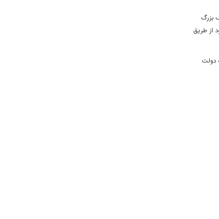
گ بزرگ
د از طریق
 دولت