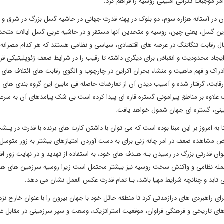
امر موجبات نگرانی امنیتی روسیه را فراهم کرد.
ن در آستانه هزاره سوم، دو بلوک در پهنه قدرت جهانی در حاشیه گسل بزرگ در شرق و 
ین گسل، یعنی چین، روسیه و متحدین آنها مستقر و در حاشیه غربی گسل ایالات متحد
در حال رقابت تنگاتنگ در عرصه های اقتصادی، سیاسی و نظامی هستند که هر کدام مصرانه 
اد محدودیت و انقباض برای دیگری داشته تا رقیب را در شرایط ضعف ژئوپلیتیکی قرار
ادراک و فهم ماهیت و منشاء بحران اکراین در چارچوب و الگوی رقابت های ائتلاف های 
قابت، گرفتار شده و آسیب دیدن آن از تعارضات حاصله فی مابین این گروه بندی های 
علاوه بر مناطق پیرامونی گستره قاره ای پیدا کرده است بی شک پیامدهای آن به سرعت
زمینی، گستره ای جهان شمول خواهد یافت.
ا به امروز بر این مبنا بوده است که می توان با داشتن کارت های برنده با قدرت در پـش
 مشاهده ضعف در امر چانه زنی برای به دست آوردن امتیازهای بیشتر به زور متوسل
وان قدرتی بزرگ در رسیدن بـه هـدف های خود، به استفاده از تهدید و در نهایت زور اق
حمله نظامی و واکنش سخت روسیه نیز بیشتر محتمل است زیرا روسیه سرزمین های همج
می تابد و چنانچه شرایط مهیا باشد، بـا تمام قدرت عکس العمل نشان می دهد.
 راهبردی های درازمدتی کرد تا منطقه حائل خود با جهان بیرون را با عنوان خارج نز
ی های تاریخی و فرهنگی فراوان، موقعیت استراتژیک، وسعت و سپر سرزمینی در مقابل غ