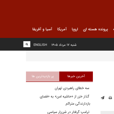
پرونده هسته ای
اروپا
آمریکا
آسیا و آفریقا
شنبه ۱۷ مرداد ۱۴۰۵
ENGLISH
آخرین خبرها
پر بازدیدترین ها
سه خطای راهبردی تهران
گذار خزر از «حاشیه امن» به «فضای
بازدارندگی متراکم
ترامپ گرفتار در شن‌زار سیاسی