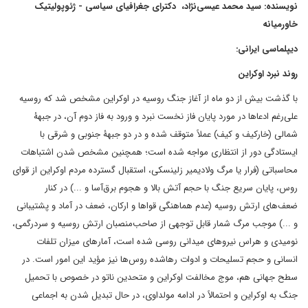
نویسنده: سید محمد عیسی‌نژاد، دکترای جغرافیای سیاسی - ژئوپولیتیک
خاورمیانه
دیپلماسی ایرانی:
روند نبرد اوکراین
با گذشت بیش از دو ماه از آغاز جنگ روسیه در اوکراین مشخص شد که روسیه
علی‌رغم ادعاها در مورد پایان فاز نخست نبرد و ورود به فاز دوم آن، در جبهۀ
شمالی (خارکیف و کیف) عملاً متوقف شده و در دو جبهۀ جنوبی و شرقی با
ایستادگی دور از انتظاری مواجه شده است؛ همچنین مشخص شدن اشتباهات
محاسباتی (فرار یا مرگ ولادیمیر زلینسکی، استقبال گسترده مردم اوکراین از قوای
روس، پایان سریع جنگ با حجم آتش بالا و هجوم برق‌آسا و ...) در کنار
ضعف‌های ارتش روسیه (عدم هماهنگی قواها و ارکان، ضعف در آماد و پشتیبانی
و ...) موجب مرگ شمار قابل توجهی از صاحب‌منصبان ارتش روسیه و سردرگمی،
نومیدی و هراس نیروهای میدانی روسی شده است، آمارهای میزان تلفات
انسانی و حجم تسلیحات و ادوات رهاشده روس‌ها نیز مؤید این امور است. در
سطح جهانی هم، موج مخالفت اوکراین و متحدین ناتو در خصوص با تحمیل
جنگ‌ به اوکراین و احتمالاً در ادامه مولداوی، در حال تبدیل شدن به اجماعی