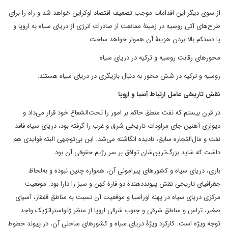
از سوی دیگر این اقدامات موجب تضعیف اقتصاد اوکراین خواهد شد و راه را برای
طرح‌های آتی روسیه در زمینۀ ممانعت از صادرات انرژی از دریای سیاه به اروپا و
یا دستکم بالا بردن هزینۀ آن هموار خواهد ساخت.
محورهای رقابت روسیه و ترکیه در دریای سیاه
روسیه و ترکیه در شش محور به دنبال بازیگری در دریای سیاه هستند:
نقش تاریخی عامل ارتباط آسیا و اروپا
در قرن بیستم که نفت منطق حاکم بر امور را تحت‌الشعاع خود قرار می‌داد و
دیواری آهنین جای مراودات تاریخی شرق و غرب را گرفته بود، دریای سیاه فاقد
نفت و مال‌التجاره سابق، نادیده انگاشته می‌شد. این بی‌توجهی البته فوایدی هم
داشت که شاید بزرگ‌ترین‌شان توافق بر سر رژیم حقوقی آن بود.
باری، دریای سیاه و کشورهای پیرامونی آن، همواره چنین نبوده و به‌لحاظ
جغرافیای تاریخی نقش پیونددهندۀ دو قارۀ کهن و سبز را دارا بود. موقعیت
مرکزی دریای سیاه در پهنه اوراسیا و موقعیت آن نسبت به مناطق قفقاز، آسیای
صغیر، تراس و مناطق شرقی و جنوب شرقی اروپا از منظر ژئواستراتژیک واجد
توجه ویژه است. کارکرد ویژۀ دریای سیاه و کشورهای ساحلی آن، در پیوند خطوط