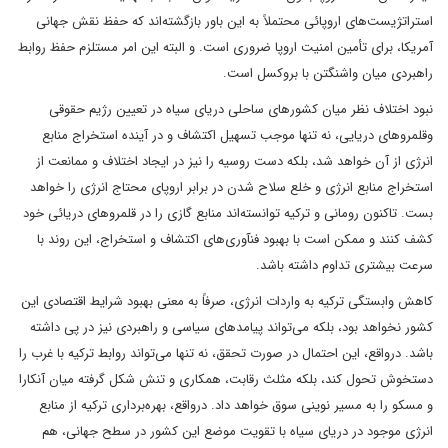
استراتژیست‌های اروپائی محتملاً به این باور بازگشته‌اند که حفظ نقش جهانی
آمریکا، برای تأمین امنیت اروپا ضروری است. و البته این امر مستلزم حفظ روابط
راهبردی میان واشنگتن با بروکسل است.
نبود اختلاف نظر میان کشورهای ساحلی دریای سیاه در تعیین رژیم حقوقی
وقلمروهای دریایی، نه تنها موجب تسهیل اکتشاف و در آینده استخراج منابع
انرژی از آن خواهد شد، بلکه دست روسیه را نیز در ایجاد اختلاف و ممانعت از
استخراج منابع انرژی و خلع سلاح شدن در برابر اروپای محتاج انرژی را خواهد
بست. تاکنون رومانی و ترکیه توانسته‌اند منابع گازی را در قلمروهای دریائی خود
کشف کنند و ممکن است با بهبود فنآوری‌های اکتشاف و استخراج، این روند با
سرعت بیشتری تداوم داشته باشد.
کاهش وابستگی ترکیه به واردات انرژی، صرفاً به معنی بهبود شرایط اقتصادی این
کشور نخواهد بود، بلکه می‌تواند پیامدهای سیاسی و راهبردی نیز در پی داشته
باشد. درواقع، این احتمال در صورت تحقق، نه تنها می‌تواند روابط ترکیه با غرب را
دستخوش تحول کند، بلکه مثلث رقابت، همکاری و تنش شکل گرفته میان آنکارا
و مسکو را به مسیر نوینی سوق خواهد داد. درواقع، بهره‌برداری ترکیه از منابع
انرژی موجود در دریای سیاه با تقویت موضع این کشور در سطح جهانی، هم