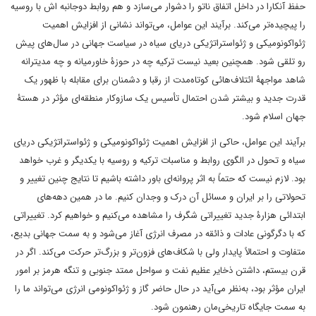
حفظ آنکارا در داخل اتفاق ناتو را دشوار می‌سازد و هم روابط دوجانبه اش با روسیه
را پیچیده‌تر می‌کند. برآیند این عوامل، می‌تواند نشانی از افزایش اهمیت
ژئواکونومیکی و ژئواستراتژیکی دریای سیاه در سیاست جهانی در سال‌های پیش
رو تلقی شود. همچنین بعید نیست ترکیه چه در حوزۀ خاورمیانه و چه مدیترانه
شاهد مواجهۀ ائتلاف‌هائی کوتاه‌مدت از رقبا و دشمنان برای مقابله با ظهور یک
قدرت جدید و بیشتر شدن احتمال تأسیس یک سازوکار منطقه‌ای مؤثر در هستۀ
جهان اسلام شود.
برآیند این عوامل، حاکی از افزایش اهمیت ژئواکونومیکی و ژئواستراتژیکی دریای
سیاه و تحول در الگوی روابط و مناسبات ترکیه و روسیه با یکدیگر و غرب خواهد
بود. لازم نیست که حتماً به اثر پروانه‌ای باور داشته باشیم تا نتایج چنین تغییر و
تحولاتی را بر ایران و مسائل آن درک و وجدان کنیم. ما در همین دهه‌های
ابتدائی هزارۀ جدید تغییراتی شگرف را مشاهده می‌کنیم و خواهیم کرد. تغییراتی
که با دگرگونی عادات و ذائقه در مصرف انرژی آغاز می‌شود و به سمت جهانی بدیع،
متفاوت و احتمالاً پایدار ولی با شکاف‌های فزون‌تر و بزرگ‌تر حرکت می‌کند. اگر در
قرن بیستم، داشتن ذخایر عظیم نفت و سواحل ممتد جنوبی و تنگه هرمز بر امور
ایران مؤثر بود، به‌نظر می‌آید در حال حاضر گاز و ژئواکونومی انرژی می‌تواند ما را
به سمت جایگاه تاریخی‌مان رهنمون شود.