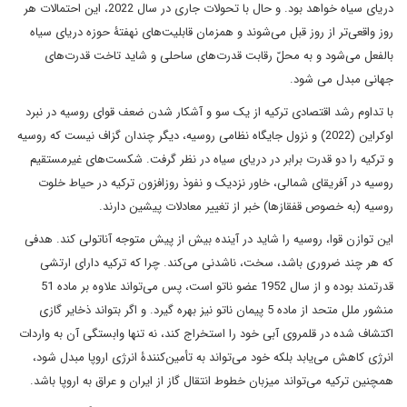
دریای سیاه خواهد بود. و حال با تحولات جاری در سال 2022، این احتمالات هر
روز واقعی‌تر از روز قبل می‌شوند و همزمان قابلیت‌های نهفتۀ حوزه دریای سیاه
بالفعل می‌شود و به محلّ رقابت قدرت‌های ساحلی و شاید تاخت قدرت‌های
جهانی مبدل می‌ شود.
با تداوم رشد اقتصادی ترکیه از یک سو و آشکار شدن ضعف قوای روسیه در نبرد
اوکراین (2022) و نزول جایگاه نظامی روسیه، دیگر چندان گزاف نیست که روسیه
و ترکیه را دو قدرت برابر در دریای سیاه در نظر گرفت. شکست‌های غیرمستقیم
روسیه در آفریقای شمالی، خاور نزدیک و نفوذ روزافزون ترکیه در حیاط خلوت
روسیه (به خصوص قفقازها) خبر از تغییر معادلات پیشین دارند.
این توازن قوا، روسیه را شاید در آینده بیش از پیش متوجه آناتولی کند. هدفی
که هر چند ضروری باشد، سخت، ناشدنی می‌کند. چرا که ترکیه دارای ارتشی
قدرتمند بوده و از سال 1952 عضو ناتو است، پس می‌تواند علاوه بر ماده 51
منشور ملل متحد از ماده 5 پیمان ناتو نیز بهره گیرد. و اگر بتواند ذخایر گازی
اکتشاف شده در قلمروی آبی خود را استخراج کند، نه تنها وابستگی آن به واردات
انرژی کاهش می‌یابد بلکه خود می‌تواند به تأمین‌کنندۀ انرژی اروپا مبدل شود،
همچنین ترکیه می‌تواند میزبان خطوط انتقال گاز از ایران و عراق به اروپا باشد.