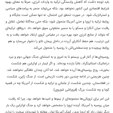
باید توجه داشت که کاهش وابستگی ترکیه به واردات انرژی، صرفاً به معنای بهبود
شرایط اقتصادی این کشور نخواهد بود، بلکه می‌تواند منجر به پیامدهای سیاسی
و استراتژیک شود. در صورت تحقق این احتمال، نه تنها ممکن است جایگاه و
روابط ترکیه با اروپا و حتی آمریکا متحول شود؛ بلکه حتی سه‌گانۀ تعامل، تقابل و
رقابت میان آنکارا و مسکو را به مسیر متفاوتی سوق خواهد داد. درواقع، ترکیه‌ای
که بتواند از منابع انرژی خود بهره ببرد، در مقیاس کروی ارتقاء خواهد یافت و به
این ترتیب، هم حفظ آنکارای آزرده در داخل پیمان ناتو را دشوار می‌سازد و هم
روابط پیچیده و چندسطحی‌اش با روسیه را متحول می‌کند.
روسیه‌ای‌ها از آغاز قرن بیستم تا به امروز و به استثنای جنگ جهانی دوم و نبرد
دراماتیک استالینگراد، غالباً بازنده بوده‌اند. و اگر اینبار در اوکراین هم شکست
بخورند، روح روسیه‌ای‌ها آزرده خواهد شد، اما آنان چندان غافلگیر نخواهند شد.
چنین هزیمتی در ادامه چندین دور باخت تاریخی است: از جنگ ژاپن، شکست
در افغانستان، چندین شکست از عثمانی و ترکیه و شکست از آمریکا چه در قضیه
کوبا و چه شکست بزرگ (فروپاشی شوروی).
این امر برای اروپائی‌ها مجموعه‌ای از بیم‌ها و امیدها خواهد بود، چرا که رقابت
میان روسیه با آمریکا، آینده اروپا را مشخص خواهد کرد و جنگ اوکراین یک بار
دیگر نشان داد که اروپا بدون کمک آمریکا توان مقابله با تهدیدات سخت را ندارد.