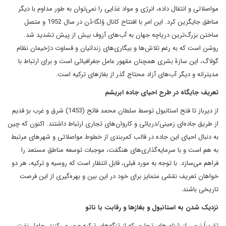
مواصلاتی و انتقال داده، انرژی و مواد غذایی را نمی‌توان به طور مداوم با دیگر
مناطق جایگزین کرد. این امر با افتتاح کانال وُلگا-دُن در سال 1952 و متصل
ساختن بزرگ‌ترین دریاچه جهان به آب‌های آزوف بیش از پیش تشدید شد.
روشن است که به رغم تلاش‌ها و بیگاری‌های زندانیان و قساوت دژخیمان نظام
گولاگ، این سازۀ بشری همچنان مقهور عامل جغرافیائی است و برای ارتباط با
مدیترانه و دیگر آب‌های آزاد محتاج گذر از بغازهای ترکیه است.
تعریف جایگاه در طرح احیای جاده ابریشم
از دیرباز تا فتح استانبول توسط سلطان محمد فاتح (1453) شرق و غرب برّ قدیم
از طریق جاده‌ای زمینی/دریائی و کاروان‌های تجاری ارتباط داشتند. اکنون که چین
به دنبال احیای این جاده در قالب کمربندی از خطوط مواصلاتی و شهرهای مرتبط
به هم است و با سرمایه‌گذاری‌های هنگفت، موجبات توسعه مناطق مستعد را
فراهم می‌سازد. با توجه به مورد قبلی، قابل انتظار است که روسیه و ترکیه، هر دو
خواهان تعریف نقشی متمایز برای خود در این بین و بهره‌گیری از این فرصت
تاریخی باشند.
نزدیک شدن به استانبول و بغازها و رقابت با ناتو
تقریباً نیمی از شناورهای تجاری که از تنگه‌های ترکیه عبور می‌کنند، حامل نفت