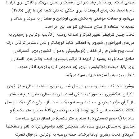
جهانی است. روسیه هر چند دیر این واقعیات را لمس می‌کند و تلاش برای فرار از
دام با ایجاد یک پایان آبرومندانه برای جنگی که دارد شبیه نبرد با ژاپن (1905)
می‌شود و حملات موشکی به بخش غربی اوکراین و هشدار به سوئد و فنلاند و
تهدید به استفاده از سلاح هسته‌ای شواهد این امر است.
تحت چنین شرایطی تغییر تمرکز و اهداف روسیه از تأدیب اوکراین و رسیدن به
مرزهای امپراطوری شوروی به اهدافی شاید کوچک‌تر و قابل دسترس‌تر قابل درک
است. پنج عامل فرار از خفقان ژئوپولیتیکی به‌عنوان کشوری برّی، گستراندن
مناطق متمایل به روسیه از کریمه تا ترانس‌نیستریا، ایجاد چالش‌های نامتقارن
برای رقبا، مبحث ژئواکونومی انرژی (به خصوص گاز) و توجیه افکار عمومی
داخلی، روسیه را متوجه دریای سیاه می‌کند.
روشن است که تسلط روسیه بر سواحل شمالی دریای سیاه به معنای مبدل کردن
اوکراین به کشوری محصور در خشکی است. این به معنای تقلیل هر چه بیشتر
بازیگران مؤثر در دریای سیاه به روسیه و ترکیه است. از سوئی دیگر، ترکیه از سال
2020 با کشف میادین گازی تونا-1 (با حجم تخمینی 405 میلیارد متر مکعب) و
ساکاریا (با حجم تخمینی 135 میلیارد متر مکعب) در اعماق دریای سیاه بعد
جدیدی به مسائل دریای سیاه داد. همچنین نباید فراموش کرد که ناتو و مشخصاً
آمریکای تحت رهبری اوباما برخلاف حمله روسیه به اوکراین، در قبال تصرف