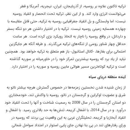
ترکیه تاکنون علاوه بر روسیه، از آذربایجان، ایران، نیجریه، آمریکا و قطر
می‌توانست انرژی وارد کند. و از این نظر، ترکیه تحت انحصار و انقیاد روسیه
نیست؛ اما وابستگی و بل انقیاد جغرافیایی روسیه به ترکیه، حتی قابل مقایسه با
چهارده همسایه زمینی روسیه نیست. ترکیه با در اختیار داشتن هر دو تنگه بسفر
و داردانل، در واقع روسیه را ناچار به اتخاذ رویکرد برّی کرده است. هر ساعت
حداقل چهار شناور روسی از تنگه‌های ترکیه می‌گذرند. و طرفه آنکه هر جایگزین
احتمالی برای بغازها، -کانال استانبول- باز هم متعلق به ترکیه خواهد بود. همچنین
نباید از یاد برد که روسیه بیشترین تمرکز خود را در خاورمیانه بر سوریه گذاشته
است و ترکیه کوتاه‌ترین مسیر هوائی مابین روسیه و سوریه را در اختیار دارد.
آینده منطقه دریای سیاه
از زمان شنیده شدن نخستین زمزمه‌ها در خصوص گسترش هرچه بیشتر ناتو به
شرق و عضویت اوکراین و گرجستان در ناتو، روسیه با واکنش تند، خودمختاری
دو استان گرجستان را در سال 2008 به رسمیت شناخت و آنها را تحت انقیاد خود
درآورد. و در سال 2014، با اشغال کریمه، تنش‌ها به حد بالاتری رسید. با اشغال و
انقیاد آبخازیا و کریمه، تحلیلگران غربی به این واقعیت پی بردند که روسیه در
ورای رفتارهای تند در پی بنا نهادن جای پایی استوار در امتداد سواحل شمالی