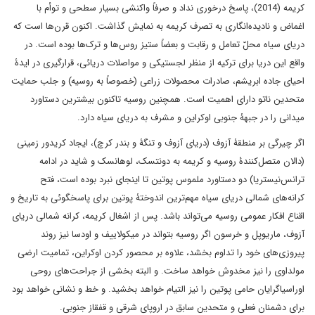
کریمه (2014)، پاسخ درخوری نداد و صرفاً واکنشی بسیار سطحی و توأم با
اغماض و نادیده‌انگاری به تصرف کریمه به نمایش گذاشت. اکنون قرن‌ها است که
دریای سیاه محلّ تعامل و رقابت و بعضاً ستیز روس‌ها و ترک‌ها بوده است. در
واقع این دریا برای ترکیه از منظر لجستیکی و مواصلات دریائی، قرارگیری در ایدۀ
احیای جاده ابریشم، صادرات محصولات زراعی (خصوصاً به روسیه) و جلب حمایت
متحدین ناتو دارای اهمیت است. همچنین روسیه تاکنون بیشترین دستاورد
میدانی را در جبهۀ جنوبی اوکراین و مشرف به دریای سیاه دارد.
اگر چیرگی بر منطقۀ آزوف (دریای آزوف و تنگۀ و بندر کرچ)، ایجاد کریدور زمینی
(دالان متصل‌کنندۀ روسیه و کریمه به دونتسک، لوهانسک و شاید در ادامه
ترانس‌نیستریا) دو دستاورد ملموس پوتین تا اینجای نبرد بوده است، فتح
کرانه‌های شمالی دریای سیاه مهم‌ترین اندوختۀ پوتین برای پاسخگوئی به تاریخ و
اقناع افکار عمومی روسیه می‌تواند باشد. پس از اشغال کریمه، کرانه شمالی دریای
آزوف، ماریوپل و خرسون اگر روسیه بتواند در میکولاییف و اودسا نیز روند
پیروزی‌های خود را تداوم بخشد، علاوه بر محصور کردن اوکراین، تمامیت ارضی
مولداوی را نیز مخدوش خواهد ساخت. و البته بخشی از جراحت‌های روحی
اوراسیاگرایان حامی پوتین را نیز التیام خواهد بخشید. و خط و نشانی خواهد بود
برای دشمنان فعلی و متحدین سابق در اروپای شرقی و قفقاز جنوبی.