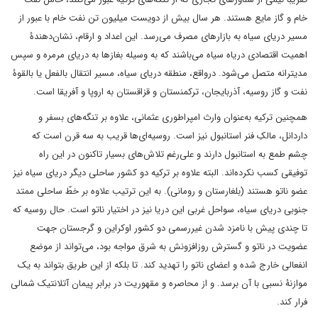
خام و گاز مایع هستند. هر سال بیش از دویست میلیون تن نفت خام با عبور از
مسیر دریای سیاه به بازارهای مصرف می‌رسد. این اعداد و ارقام، نشان‌دهندۀ
اهمیت اقتصادی دریاه سیاه می‌باشند که به وسیله بغازها به دریای مرمره و سپس
مدیترانه متصل می‌شود. درواقع، منطقه دریای سیاه، مسیر انتقال بالفعل یا بالقوۀ
نفت و گاز روسیه، آذربایجان، ترکمنستان و قزاقستان به اروپا و آفریقا است.
همچنین ترکیه به‌عنوان وارث امپراطوری عثمانی، علاوه بر تنگه‌های بسفر و
داردانل، مالکِ فنر استانبول نیز است. روسیه‌ای‌ها قریب به سه قرن است که
چشم طمع به استانبول دارند و علی‌رغم تلاش‌های بسیار تاکنون در این راه
توفیقی کسب نکرده‌اند. البته علاوه بر ترکیه دو کشور ساحلی دیگر دریای سیاه نیز
عضو ناتو هستند (بلغارستان و رومانی). به این ترتیب علاوه بر خطّ ساحلی ممتد
جنوبی دریای سیاه، سواحل غربی این دریا نیز در اختیار ناتو است. حال روسیه که
تا چندی پیش با نامزد شدن غیررسمی دو کشور اوکراین و گرجستان جهت
عضویت در ناتو و گسترش روزافزونش به شرق مواجه بود، می‌تواند از موضع
انفعالی خارج شده و اعضای ناتو را تهدید کند. تا بلکه از این طریق بتواند به یک
موازنۀ نسبی با آن برسد. و از محاصره و مقهوریت در برابر پیمان آتلانتیک شمالی
فرار کند.