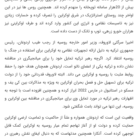
بیش از 20هزار سامانه توپخانه را منهدم کرده اند. همچنین روس ها نیز در این
اواخر چند روستای استراتژیک در شرق اوکراین را تصرف کرده و خسارات زیادی
نیز به تاسیسات نظامی و انرژی این کشور وارد کرده اند و طرف اوکراینی نیز
هزاران خورو زرهی، توپ و تانک از دست داده است.
اخیرا سرگئی لاوروف، وزیر امور خارجه روسیه از رجب طیب اردوغان، رئیس
جمهوری ترکیه به دلیل ارائه تجهیزات نظامی به اوکراین برای استفاده در جنگ با
روسیه انتقاد کرد. اگرچه رهبر ترکیه تمایل خود را برای میانجیگری در مناقشه
نشان داده و ترکیه یکی از اعضای ناتو است، اردوغان همچنان هدف خود را حفظ
روابط مثبت با روسیه و اوکراین می داند. البته لاوروف قدردانی خود را از دولت
ترکیه برای تسهیل حل و فصل بحران اوکراین به ویژه به مذاکرات بین کی یف و
مسکو در استانبول در مارس 2022 ابراز کرده و همچنین افزوده است با توجه به
اظهارات رهبر ترکیه در مورد تمایل وی برای میانجیگری در مناقشه بین اوکراین و
روسیه، این تنها می تواند باعث شگفتی شود.
واقعیت این است که اردوغان همواره و علناً از حاکمیت و تمامیت ارضی اوکراین
حمایت کرده و دولت او از آغاز تهاجم تمام عیار روسیه به اوکراین کمک قابل
توجهی کرده است. آنکارا همچنین مدتهاست که به دنبال ایفای نقش رهبری در