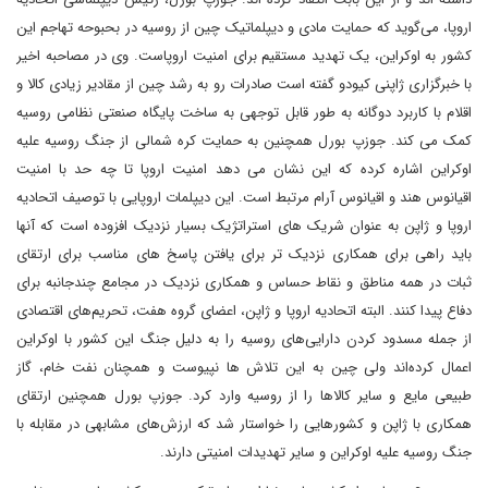
اروپا، می‌گوید که حمایت مادی و دیپلماتیک چین از روسیه در بحبوحه تهاجم این
کشور به اوکراین، یک تهدید مستقیم برای امنیت اروپاست. وی در مصاحبه اخیر
با خبرگزاری ژاپنی کیودو گفته است صادرات رو به رشد چین از مقادیر زیادی کالا و
اقلام با کاربرد دوگانه به طور قابل توجهی به ساخت پایگاه صنعتی نظامی روسیه
کمک می کند. جوزپ بورل همچنین به حمایت کره شمالی از جنگ روسیه علیه
اوکراین اشاره کرده که این نشان می دهد امنیت اروپا تا چه حد با امنیت
اقیانوس هند و اقیانوس آرام مرتبط است. این دیپلمات اروپایی با توصیف اتحادیه
اروپا و ژاپن به عنوان شریک های استراتژیک بسیار نزدیک افزوده است که آنها
باید راهی برای همکاری نزدیک تر برای یافتن پاسخ های مناسب برای ارتقای
ثبات در همه مناطق و نقاط حساس و همکاری نزدیک در مجامع چندجانبه برای
دفاع پیدا کنند. البته اتحادیه اروپا و ژاپن، اعضای گروه هفت، تحریم‌های اقتصادی
از جمله مسدود کردن دارایی‌های روسیه را به دلیل جنگ این کشور با اوکراین
اعمال کرده‌اند ولی چین به این تلاش ها نپیوست و همچنان نفت خام، گاز
طبیعی مایع و سایر کالاها را از روسیه وارد کرد. جوزپ بورل همچنین ارتقای
همکاری با ژاپن و کشورهایی را خواستار شد که ارزش‌های مشابهی در مقابله با
جنگ روسیه علیه اوکراین و سایر تهدیدات امنیتی دارند.