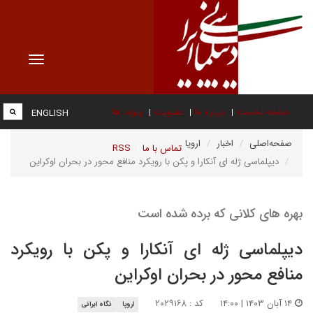
Toggle
vigation
صفحه نخست
درباره ما
عضویت
پیوند ها
ENGLISH
صفحه‌اصلی
اخبار
اروپا
تماس با ما
RSS
دیپلماسی ژله ای آنکارا و پکن با رویکرد منافع محور در بحران اوکراین
بهره های کلانی که برده شده است
دیپلماسی ژله ای آنکارا و پکن با رویکرد
منافع محور در بحران اوکراین
۱۴ آبان ۱۴۰۳ | ۱۴:۰۰
کد : ۲۰۲۹۱۶۸
اروپا
نگاه ایرانی