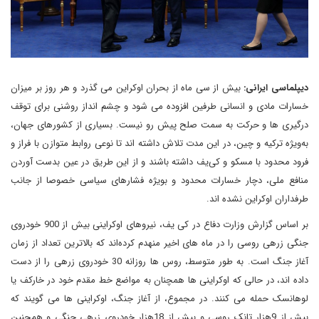
دیپلماسی ایرانی:
بیش از سی ماه از بحران اوکراین می گذرد و هر روز بر میزان
خسارات مادی و انسانی طرفین افزوده می شود و چشم انداز روشنی برای توقف
درگیری ها و حرکت به سمت صلح پیش رو نیست. بسیاری از کشورهای جهان،
به‌ویژه ترکیه و چین، در این مدت تلاش داشته اند تا نوعی روابط متوازن با فراز و
فرود محدود با مسکو و کی‌یف داشته باشند و از این طریق در عین بدست آوردن
منافع ملی، دچار خسارات محدود و بویژه فشارهای سیاسی خصوصا از جانب
طرفداران اوکراین نشده اند.
بر اساس گزارش وزارت دفاع در کی یف، نیروهای اوکراینی بیش از 900 خودروی
جنگی زرهی روسی را در ماه های اخیر منهدم کرده‌اند که بالاترین تعداد از زمان
آغاز جنگ است. به طور متوسط، روس ها روزانه 30 خودروی زرهی را از دست
داده اند، در حالی که اوکراینی ها همچنان به مواضع خط مقدم خود در خارکف یا
لوهانسک حمله می کنند. در مجموع، از آغاز جنگ، اوکراینی ها می گویند که
بیش از 9هزار تانک روسی و بیش از 18هزار خودروی زرهی جنگی و همچنین