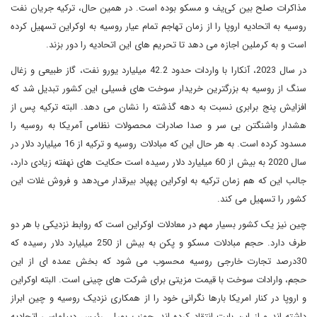
مذاکرات صلح بین کی‌یف و مسکو بوده است. در همین حال، ترکیه جریان نفت
روسیه به اتحادیه اروپا را از زمان تهاجم تمام عیار روسیه به اوکراین تسهیل کرده
است و به کرملین اجازه می دهد تا تحریم های این اتحادیه را دور بزند.
در سال 2023، آنکارا با واردات حدود 42.2 میلیارد یورو نفت، گاز طبیعی و زغال
سنگ از روسیه به بزرگترین خریدار سوخت های فسیلی این کشور تبدیل شد که
افزایش پنج برابری نسبت به دهه گذشته را نشان می دهد. البته ترکیه پس از
هشدار واشنگتن بی سر و صدا صادرات محصولات نظامی آمریکا به روسیه را
مسدود کرده است. به هر حال این که مبادلات روسیه و ترکیه از 16 میلیارد دلار در
سال 2020 به بیش از 60 میلیارد دلار رسیده است حکایت های نهفته زیادی دارد،
جالب این که هم زمان ترکیه به اوکراین پهپاد بیرقدار می‌دهد و فروش غلات این
کشور را تسهیل می کند.
چین نیز یک کشور بسیار مهم در معادلات اوکراین است که روابط نزدیکی با هر دو
طرف دارد. حجم مبادلات مسکو و پکن به بیش از 250 میلیارد دلار رسیده که
30درصد تجارت خارجی روسیه محسوب می شود که بخش عمده ای از این
حجم، وارادات سوخت با قیمت مزیتی برای شرکت های چینی است. البته اوکراین
و اروپا در کنار امریکا بارها نگرانی خود را از همکاری نزدیک روسیه و چین ابراز
داشته اند و از این بابت انتقاد کرده اند. جوزپ بورل، رئیس دیپلماسی اتحادیه