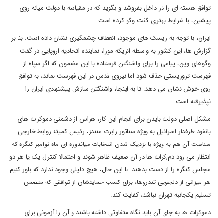
توافق هسته ای را در داخل بفروشد و بگوید که در مقیاسه با دولت میانه روی
پیشین، با شرایط بهتری گفت وگو کرده است.
ایران، با توجه به ریسک های موجود، انعطاف چشمگیری نشان داده است. بنا بر
گزارش ها، این کشور به واسطه انریکه مورا، نماینده اتحادیه اروپایی در گفت
وگوهای وین، پیامی را برای واشنگتن فرستاده با این مضمون که اگر سپاه از
فهرست تروریستی حذف شود اما نیروی قدس در این فهرست بماند، به توافق
روی خوش نشان می دهد. تا به اینجا، واشنگتن سازش پیشنهادی ایران را
نپذیرفته است.
مشکل اصلی دولت بایدن برای انجام این کار، هراس از دشمنی دموکرات های
بانفوذ طرفدار اسرائیل به ویژه سناتور رابرت منندز، رئیس کمیته روابط خارجی
سناست آن هم به ویژه با نزدیک شدن انتخابات میاندوره ای ماه نوامبر کنگره که
انتظار می رود دم,کرات ها در آن ضعیف ظاهر شوند و احتمالا کنترل یک یا هر دو
مجلس کنگره را از دست بدهند. با این حال، هیچ دلیلی وجود ندارد که باور کنیم
هر میزانی از دلجویی تندروها، برای کسب حمایتشان از توافقی که متضمن
تسلیم یکجانبه تهران نباشد، کفایت کند.
دموکرات ها به جای آن باید نگاه متفاوتی داشته باشند و آن را آزمونی برای