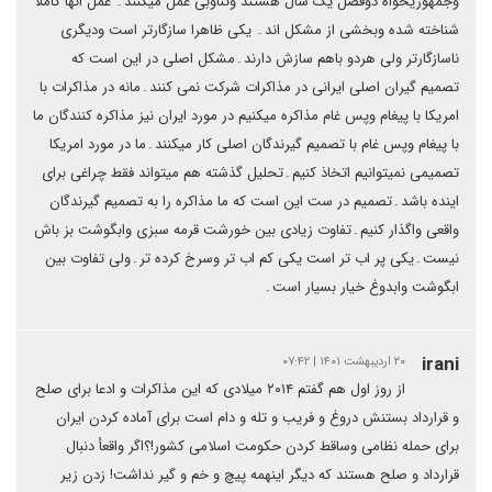
وجمهوریخواه دوفصل یک سال هستند وتناوبی عمل میکنند۔ عمل انها کاملا
شناخته شده وبخشی از مشکل اند۔ یکی ظاهرا سازگارتر است ودیگری
ناسازگارتر ولی هردو باهم سازش دارند۔مشکل اصلی در این است که
تصمیم گیران اصلی ایرانی در مذاکرات شرکت نمی کنند۔مانه در مذاکرات با
امریکا با پیغام وپس غام مذاکره میکنیم در مورد ایران نیز مذاکره کنندگان ما
با پیغام وپس غام با تصمیم گیرندگان اصلی کار میکنند۔ما در مورد امریکا
تصمیمی نمیتوانیم اتخاذ کنیم۔تحلیل گذشته هم میتواند فقط چراغی برای
اینده باشد۔تصمیم در ست این است که ما مذاکره را به تصمیم گیرندگان
واقعی واگذار کنیم۔تفاوت زیادی بین خورشت قرمه سبزی وابگوشت بز باش
نیست۔یکی پر اب تر است یکی کم اب تر وسرخ کرده تر۔ولی تفاوت بین
ابگوشت وابدوغ خیار بسیار است۔
irani
۲۰ اردیبهشت ۱۴۰۱ | ۰۷:۴۲
از روز اول هم گفتم ۲۰۱۴ میلادی که این مذاکرات و ادعا برای صلح
و قرارداد بستنش دروغ و فریب و تله و دام است برای آماده کردن ایران
برای حمله نظامی وساقط کردن حکومت اسلامی کشور!؟اگر واقعأ دنبال
قرارداد و صلح هستند که دیگر اینهمه پیچ و خم و گیر نداشت! زدن زیر