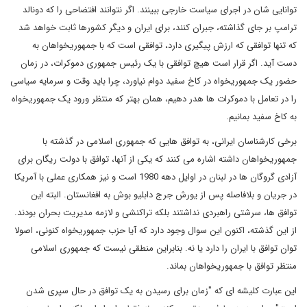
توانایی شان در اجرای سیاست خارجی ببینند. اگر نتوانند افتضاحی را که دونالد
ترامپ بر جای گذاشته، جبران کنند، برای ایران و دیگر کشورها ثابت خواهد شد
که تنها توافقی که ارزش پیگیری دارد، توافقی است که با جمهوریخواهان به
دست آید. اگر قرار است هیچ توافقی با یک رئیس جمهوری دموکرات، در زمان
حضور یک جمهوریخواه در کاخ سفید دوام نیاورد، چرا باید وقت و سرمایه سیاسی
را در تعامل با دموکرات ها هدر دهیم، همان بهتر که منتظر ورود یک جمهوریخواه
به کاخ سفید بمانیم.
برخی کارشناسان ایرانی، به توافق هایی که جمهوری اسلامی در گذشته با
جمهوریخواهان داشته اشاره می کنند که یکی از آنها، توافق با دولت ریگان برای
آزادی گروگان ها در لبنان در اوایل دهه 1980 است و نیز همکاری عملی با آمریکا
در جریان و بلافاصله پس از یورش جرج دابلیو بوش به افغانستان. البته این
توافق ها، سرشتی راهبردی نداشتند بلکه تراکنشی و لازمه مدیریت بحران بودند.
از این گذشته، اکنون این سوال وجود دارد که آیا حزب جمهوریخواه کنونی، اصولا
توان توافق با ایران را دارد یا نه. بنابراین منطقی نیست که جمهوری اسلامی
منتظر توافق با جمهوریخواهان بماند.
این عبارت کلیشه ای که "زمان برای رسیدن به یک توافق در حال سپری شدن