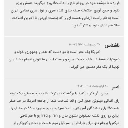
قرارداد نا نوشته خود در برجام تاج را نداشت!دروغ میگویند همش برای
نفوذ و جمع آوری اطلاعات طبقه بندی شده سری و فوق سری نظامی ایران
است به نام راست آزمایی.هسته ای را که بدست آوردن تا آخرین اطلاعات.
حالا هم دنبال نفوذ بیشتر آمدن!
ناشناس
۲۰ اردیبهشت ۱۴۰۱ | ۱۰:۰۷
آمریکا یک مغز است با دو دست که همان جمهوری خواه و
دموکرات هستند . شاید دست چپ و راست اعمال متفاوتی انجام دهند ولی
نهایتا از یک مغز دستور می گیرند .
امیر
۲۰ اردیبهشت ۱۴۰۱ | ۱۹:۰۴
یعنی اگر فکر میکنید با برگشت دموکرات ها به برجام حتی یک دونه
رای اضافی میتونن جمع کنن واقعا شناخت شما از جامعه آمریکا در حد صفر
هست!!! رای دهندگان آمریکایی اصلا نمیدونن برجام چیه و ۹۹ درصد اونها
ایران رو روی نقشه نمیتونن نشون بدن و Iran و Iraq رو با هم قاطی
میکنن!‌ برجام تنها برای طرفداران اسرائیل مهم هست و بخش کوچکی از