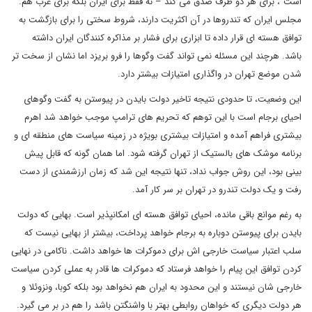
است"، برای هر دو طرف صدق می کند – نه فقط برای ایران بلکه برای غرب هم.
مجلس ایران که تندروها در آن اکثریت دارند، شروط سختی را برای بازگشت به
توافق هسته ای قرار داده تا ابزاری برای فشار بر مذاکره کنندگان ایران داشته
باشد. هرچند این مسئله نمی تواند گفت وگوها را فرو بریزد اما نشان از سخت تر
شدن موضع تهران در واگذاری امتیازات بیشتر دارد.
این وضعیت، تا حدودی نتیجه تاخیر دولت بایدن در پیوستن به گفت وگوهای
احیای برجام است با این توهم که تحریم های ترامپ موجب خواهد شد اهرم
بیشتری فراهم آمده و امتیازات بیشتری بویژه در زمینه سیاست های منطقه ای و
برنامه موشک های بالستیک از تهران گرفته شود. اما همان گونه که قابل پیش
بینی بود، این روش جواب نداد، تنها نتیجه این شد که زمان ارزشمندی از دست
رفت و یک دولت تندرو در تهران بر سر کار آمد.
به رغم موانع باقی مانده، احیای توافق هسته ای امکانپذیر است. بهایی که دولت
بایدن برای پیوستن دوباره به برجام خواهد پرداخت، بیشتر از بهایی نیست که
سلب اعتبار سیاست خارجی اش برای دموکرات ها خواهد داشت. ناکامی در نهایی
کردن توافق این پیام را خواهد فرستاد که دموکرات ها قادر به عملی کردن سیاست
خارجی شان نیستند و این محدود به ایران هم نخواهد بود بلکه کوبا، ونزوئلا و
هر دولت دیگری که خواهان روابطی بهتر با واشنگتن باشد را هم در بر می گیرد.