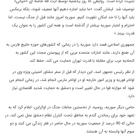
تثبیت کرده است. روابطی که روز یکشنبه توسط آیت الله خامنه ای «حیاتی»
توصیف شد. ایشان گفت: «ما نباید اجازه دهیم آنها ضعیف شوند، بلکه برعکس
باید آنها را تا حد امکان تقویت کنیم. سوریه امروز مانند قبل از جنگ نیست، اما
احترام و اعتبار سوریه بیشتر از گذشته است و همه این کشور را به عنوان یک
قدرت بینند.»
جمهوری اسلامی قصد دارد سوریه را در زمانی که کشورهای حوزه خلیج فارس به
آن طمع دارند، مانند امارات متحده عربی که از پیوستن مجدد این کشور به
اتحادیه عرب برای مقابله با قدرت تهران حمایت می کند، حفظ کند.
از نظر رئیس جمهور اسد، این دیدار که قبل از سفر مشاور امنیتی ویژه وی در
اواخر فوریه و وزیر امور خارجه او در اواخر مارس انجام شد، در زمانی انجام می
شود که موازنه قوا در حال تغییر است و دمشق به حمایت شدید اقتصادی نیاز
دارد.
حامی دیگر سوریه، روسیه، از نخستین ساعات جنگ در اوکراین، اعلام کرد که به
تعهد خود برای رساندن گندم به مناطق تحت کنترل نظام دمشق عمل نمی کند، در
حالی که 90 درصد از جمعیت سوریه در حال حاضر در فقر زندگی می کنند و دو
سوم آنها وابسته به آن هستند.