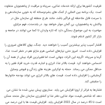
ظرفیت کشورها برای ارائه خدمات غذایی، سرپناه و مراقبت از پناهجویان متفاوت
است. یک برنامه بین المللی از کمک های بشردوستانه که به خوبی سازماندهی و
با سرعت قابل ملاحظه ای فراگیر باشد، مانند طرح منطقه ای سازمان ملل در
واکنش به پناهجویان، بی گمان موثر خواهد بود. در بلندمدت، فهم مزایای
مهاجرت به این موضوع بستگی دارد که تازه واردان تا کجا می توانند در جامعه و
بازار کار کشور ادغام شوند.
اقشار آسیب پذیر بیشترین آسیب را خواهند دید. جنگ، بهای کالاهای ضروری را
افزایش داده است. امروز حتی نیازهای اساسی هرم مازلو هم در خطر است: غذا،
گرما و سرپناه. اگرچه این اثرات جهانی است اما فقیرترین افراد بیش از همه آن را
احساس خواهند کرد. قیمت بالاتر غذا، انرژی و اجاره، قدرت خرید افراد فقیر را به
حداقل ممکن می رساند. حمله به اوکراین هزینه های زندگی و قبوض وسایل
گرمایشی را افزایش داده است. قیمت های بالاتر انرژی می تواند بودجه خانوارها
را منقبض کند.
فشارها به فراتر از اروپا افزایش می یابد. سناریوی پیش بینی شده ما نشان می
دهد که شاخص قیمت مواد غذایی دفتر غذا و کشاورزی سازمان ملل متحد ممکن
است تا 45 درصد در سال 2022 افزایش یابد. افزایش قیمت ها با این درصد می