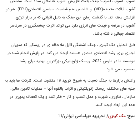
آشوب، آشوب، آشوب؛ جنگ باعث افزایش آشوب اقتصادی شده است. شاخص
آشوب ایالات متحده(VIX) و شاخص عدم قطعیت سیاسی اقتصادی(EPU) هر دو
افزایش یافته اند. با گذشت زمان این جنگ به دلیل اثراتی که بر بازار انرژی،
آشوب در عرضه و قیمت های انرژی دارد می تواند اثرات چشمگیری در سرتاسر
اقتصاد جهانی داشته باشد.
طبق تحلیل مک کینزی، جنگ آشفتگی قابل ملاحظه ای در ریسکی که مدیران
تجاری برای رشد اقتصادی متصور هستند ایجاد می کند. در پایش انجام شده در
موسسه ما در مارس 2022، ریسک ژئوپلتیکی بزرگترین تهدید برای رشد
محسوب می شود.
واکنش بازارها به جنگ نسبت به شیوع کویید 19 متفاوت است. شرکت ها باید به
جنبه های مختلف ریسک ژئوپلتیکی و اثرات بالقوه آنها – عملیات تامین مالی،
سازمان، فناوری، شهرت و مدل کسب و کار – فکر کنند و یک انعطاف پذیری در
همه این ابعاد ایجاد کنند.
منبع:
مک کینزی
/ تحریریه دیپلماسی ایرانی/11