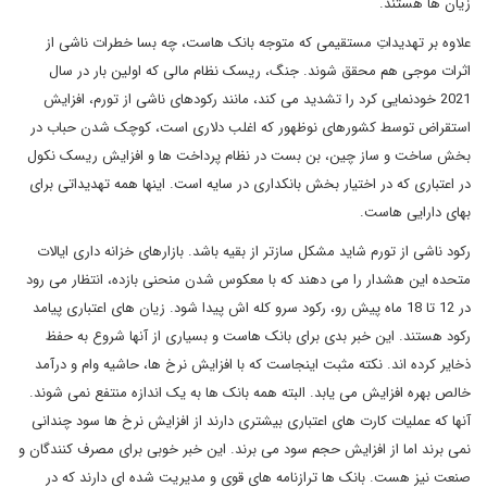
زیان ها هستند.
علاوه بر تهدیداتِ مستقیمی که متوجه بانک هاست، چه بسا خطرات ناشی از
اثرات موجی هم محقق شوند. جنگ، ریسک نظام مالی که اولین بار در سال
2021 خودنمایی کرد را تشدید می کند، مانند رکودهای ناشی از تورم، افزایش
استقراض توسط کشورهای نوظهور که اغلب دلاری است، کوچک شدن حباب در
بخش ساخت و ساز چین، بن بست در نظام پرداخت ها و افزایش ریسک نکول
در اعتباری که در اختیار بخش بانکداری در سایه است. اینها همه تهدیداتی برای
بهای دارایی هاست.
رکود ناشی از تورم شاید مشکل سازتر از بقیه باشد. بازارهای خزانه داری ایالات
متحده این هشدار را می دهند که با معکوس شدن منحنی بازده، انتظار می رود
در 12 تا 18 ماه پیش رو، رکود سرو کله اش پیدا شود. زیان های اعتباری پیامد
رکود هستند. این خبر بدی برای بانک هاست و بسیاری از آنها شروع به حفظ
ذخایر کرده اند. نکته مثبت اینجاست که با افزایش نرخ ها، حاشیه وام و درآمد
خالص بهره افزایش می یابد. البته همه بانک ها به یک اندازه منتفع نمی شوند.
آنها که عملیات کارت های اعتباری بیشتری دارند از افزایش نرخ ها سود چندانی
نمی برند اما از افزایش حجم سود می برند. این خبر خوبی برای مصرف کنندگان و
صنعت نیز هست. بانک ها ترازنامه های قوی و مدیریت شده ای دارند که در