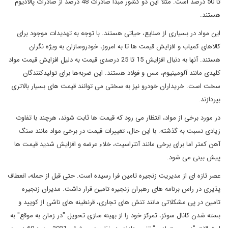
تا 50 درصد است. مثلا این دو کشور مبدا صادرات 48 درصد از صادرات پالادیوم
هستند.
این مواد در بسیاری از صنایع، حیاتی هستند. با توجه به تهدیدات موجود برای
کالاهای کمیاب و افزایش قیمت ها تا به امروز، خودروسازان به ویژه نگران
هستند. آنها به دنبال افزایش 15 تا 25 درصدی قیمت به دلیل افزایش قیمت مواد
کلیدی مانند آلومینیوم، مس و فولاد هستند. این ضربه‌ها برای تولیدکنندگان
سخت است. خریداران خودرو نیز به سختی می توانند قیمت های بسیار بالاتری
بپردازند.
در مورد برخی از مواد، انتظار می رود که قیمت ها ثابت شوند، هرچند با تفاوت
زیادی نسبت به گذشته. با این حال، تغییرات قیمت در برخی مواد مانند سنگ
آهن کمتر اما برای برخی مانند آنتراسیت، خلاء عرضه و افزایش شدید قیمت ها
پیش بینی می شود.
عصر تازه ای از مدیریت زنجیره تامین فرا رسیده است. حتی قبل از حمله، انعطاف
پذیری در راس برنامه های رهبران زنجیره تامین قرار داشت. مدیران زنجیره
تامین در پی مشکلاتی مانند تنش های تجاری، قرنطینه های ناشی از کویید و
بسته شدن کانال سوئز، تمرکز خود را از بهینه سازی تحویل "در زمان به موقع" به