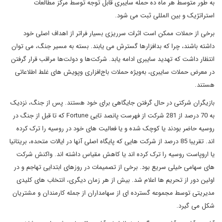
به طور متوسط هر ماه ده حمله سایبری قابل توجه توسط مرکز مطالعات
استراتژیک و بین المللی ثبت می شود.
برخی از حملات ممکن است اثرات سرریزی بسیار فراتر از اهداف اصلی خود
داشته باشند، چرا که بدافزارها گسترش می یابند. بسته به مسیر جنگ، می توان
انتظار داشت که تهدید سایبری ادامه یابد. شرکت‌ها و دولت‌ها مراقب قرار گرفتن
در معرض حملات سایبری، به‌ویژه حملات باج‌افزاری وپویش های غلط اطلاعاتی
هستند.
بازیگران شرکتی در حال گرفتن جایگاهی برای خود هستند. پس از جنگ، نزدیک
به 70 درصد از 281 شرکت از فهرست پانصد تایی Fortune که تا قبل از جنگ در
روسیه حاضر بودند یا کوچک شده و یا فعالیت های خود در روسیه را ترک کرده
اند. تقریبا 85 درصد از شرکت هایی که پایگاه اصلی آنها در ایالات متحده، بریتانیا
یا اروپاست روسیه را ترک کرده اند یا کاهش مقیاس داشته اند. واکنش شرکت
های سهامی خیلی سریع بود. برخی از تصمیمات در روزهای ابتدایی تهاجم و در
اولین دور از تحریم ها اعلام شد. بیش از هر زمان دیگری، انتخاب های کلیدی
مدیریتی توسط مجموعه گسترده ای از سهامداران از جمله کارمندان و مشتریان
شکل می گیرد.