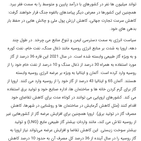
تواند میلیون ها نفر در کشورهای با درآمد پایین و متوسط را به سمت فقر ببرد.
همچنین این کشورها در معرض دیگر پیامدهای بالقوه جنگ قرار خواهند گرفت:
کاهش سرعت تجارت جهانی، کاهش ارزش پول ملی و چالش هایی در حفظ بار
بدهی های خود.
سیاست انرژی به سمت دسترسی ایمن و تنوع منابع می چرخد. در طول چند
دهه، اروپا به شدت بر منابع انرژی روسیه مانند ذغال سنگ، نفت خام، نفت کوره
و به ویژه گاز طبیعی وابسته شده است. در سال 2021 این قاره 36 درصد از گاز
مورد استفاده به همراه 30 درصد از ذغال سنگ و 10 درصد از نفت خام خود را از
روسیه وارد کرده است. آلمان و ایتالیا به ویژه بر عرضه انرژی روسیه وابسته
هستند. آلمان 65 و ایتالیا 43 درصد از گاز خود را از روسیه وارد می کنند. اروپا از
گاز برای گرم کردن خانه ها و ساختمان ها، اداره صنایع خود و تولید برق استفاده
می کند. کشورهای اروپایی می توانند در کوتاه مدت برای کاهش تقاضای خود
اقدام کنند (مثل کاهش گرمایش در ساختمان ها و روشنایی در شهرها، کاهش
مصرف گاز در تولید برق). اروپا همچنین برای افزایش عرضه گاز از کشورهایی غیر
از روسیه تلاش می کند، مانند وارداتِ بیشتر گاز طبیعی مایع (LNG) و تولید
بیشتر سوخت زیستی. این کاهش تقاضا و افزایش عرضه می‌تواند نیاز اروپا به
گاز روسیه را در سال آینده از 36 درصد کل مصرف آن به حدود 10 درصد کاهش