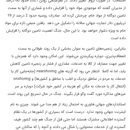
احتمالات "در صورت لزوم" تغییر دادند. در نظرسنجی ژوئن 2021 حدود 60 درصد
از مدیران گفتند که موجودی مواد خود را افزایش داده و شماری از آنها به سمت
تامین دوگانه از مواد خام، چرخش کرده اند. صادرات روسیه حدود 2 درصد از 19
تریلیون دلار تجارت جهانی سالانه را تشکیل می دهد. یافتن منبعی تازه برای مواد
خام به ویژه دشوار خواهد بود. با این حال، جنگ اهمیت تامین دوگانه را افزایش
داده است.
بنابراین، زنجیره‌های تامین به عنوان بخشی از یک روند طولانی به سمت
انعطاف‌پذیری، دوباره پیکربندی می‌شوند. این امکان وجود دارد که همزمان با
تغییر جهت مصارف از کالا به خدمات، مقداری از فشار بر زنجیره تامین کاهش
یابد، اما نه کاملا. انتظار می رود که گزینه های nearshoring (جابه‌جایی کار یا
خدمات به مردم در مناطق نزدیک و اغلب با مناطق و کشورها) و onshoring
(انتقال کار یا خدمات به مکان کم هزینه در کشور خود شرکت) دوباره بر سر
میزهای مذاکره مورد گفت وگو قرار بگیرند. جنگ در حال تسریع این روند است.
استانداردهای جهانی فناوری به احتمال زیاد از هم جدا می شوند. چیزی به نام
اینترنت جهانی وجود ندارد. درست است که بسیاری از کشورها در یک نظام
گسترده اطلاعاتی مشترک هستند اما حتی قبل از جنگ هم چند کشور طیف
گسترده ای از خدمات محتوایی را شکل می دادند و آنچه را که ساکنان می