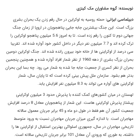
نویسنده: گروه مشاوران مک کینزی
دیپلماسی ایرانی:
حمله روسیه به اوکراین در حال رقم زدن یک بحران بشری
بزرگ است. این جنگ بیشترین جابه جایی پناهجویان در اروپا از زمان جنگ
جهانی دوم تا کنون را رقم زده است. تا به امروز 5.6 میلیون پناهجو اوکراین را
ترک کرده اند و 7.7 میلیون نفر دیگر در داخل کشور خود آواره شده اند. تقریبا
سی درصد از اوکراینی ها از خانه خود بیرون رانده شده اند. جنگ اوکراین دومین
بحران بزرگ بشری از دهه 1960 از نظر شمار افراد آواره شده و همچنین پنجمین
بحران از نظر کسری از جمعیت جابه جا شده به شمار می رود. چه بسا این بحران
بدتر هم بشود. سازمان ملل پیش بینی کرده است که تا پایان سال، شمار
اوکراینی های آواره می تواند به 8.3 میلیون نفر افزایش یابد.
لهستان در میان کشورهای کمک کننده با پذیرش حدود 3 میلیون اوکراینی
پیشتاز پذیرش اوکراینی هاست. این شمار از پناهجویان معادل 8 درصد افزایش
جمعیت کشور آن هم فقط در طول دو ماه و 45 برابر جریان معمول سالانه
مهاجران است. با اندازه گیری میزان جریان مهاجران نسبت به ورود متوسط
تاریخی مهاجران در سال، جمهوری اسلواکی بهترین استقبال از اوکراینی ها را
داشته، به طوری که ورودی آن معادل 101 برابر جریان تاریخی سالانه است.