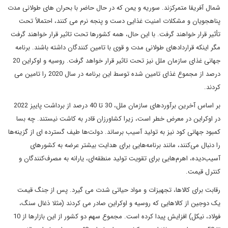
شمال آفریقا متمرکزند. سوریه و یمن که در حال حاضر با بحران های طولانی مدت
پناهجویان و مشکلات امنیت غذایی دست و پنجه نرم می کنند، احتمالاً تحت
تأثیر قرار خواهند گرفت. با این حال، همه کشورها تحت تاثیر قرار خواهند گرفت
مگر اینکه قراردادهای طولانی مدت و قوی با تامین کنندگان داشته باشند. برنامه
جهانی غذای سازمان ملل نیز تحت تاثیر قرار خواهد گرفت. روسیه و اوکراین 20
درصد از مجموع غذای تامین شده توسط این برنامه در سال 2020 را تامین می
کردند.
بر اساس آخرین برآوردهای سازمان ملل، 30 تا 40 درصد از برداشت پاییز 2022
در اوکراین در معرض خطر است، زیرا کشاورزان قادر به کاشت نیستند. چه بسا
کمبود جهانی کود نیز به تولید آسیب برساند. دولت‌ها طیف گسترده ای از گزینه‌ها
را دنبال می‌کنند، مانند برنامه‌هایی برای هدایت بیشتر عرضه به کشورهای
آسیب‌دیده، اهرم‌هایی برای تقویت تولید منطقه‌ای، یارانه به مصرف‌کنندگان و
کنترل قیمت.
رقابت برای کالاها، تجهیزات و مواد حیاتی شدت می گیرد. پس از جنگ قیمت
یک دوجین از کالاهایی که روسیه و اوکراین صادر می کردند (مثلا ذغال سنگ،
فولاد، نیکل) افزایش پیدا کرده است. مجموع سهم دو کشور از این بازارها از 10