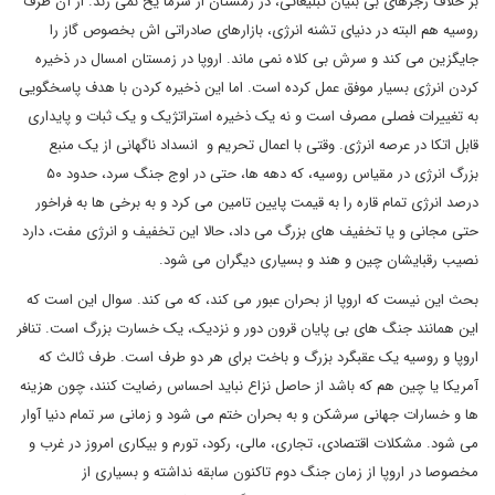
بر خلاف رجزهای بی بنیان تبلیغاتی، در زمستان از سرما یخ نمی زند. از آن طرف
روسیه هم البته در دنیای تشنه انرژی، بازارهای صادراتی اش بخصوص گاز را
جایگزین می کند و سرش بی کلاه نمی ماند. اروپا در زمستان امسال در ذخیره
کردن انرژی بسیار موفق عمل کرده است. اما این ذخیره کردن با هدف پاسخگویی
به تغییرات فصلی مصرف است و نه یک ذخیره استراتژیک و یک ثبات و پایداری
قابل اتکا در عرصه انرژی. وقتی با اعمال تحریم و انسداد ناگهانی از یک منبع
بزرگ انرژی در مقیاس روسیه، که دهه ها، حتی در اوج جنگ سرد، حدود ۵۰
درصد انرژی تمام قاره را به قیمت پایین تامین می کرد و به برخی ها به فراخور
حتی مجانی و یا تخفیف های بزرگ می داد، حالا این تخفیف و انرژی مفت، دارد
نصیب رقبایشان چین و هند و بسیاری دیگران می شود.
بحث این نیست که اروپا از بحران عبور می کند، که می کند. سوال این است که
این همانند جنگ های بی پایان قرون دور و نزدیک، یک خسارت بزرگ است. تنافر
اروپا و روسیه یک عقبگرد بزرگ و باخت برای هر دو طرف است. طرف ثالث که
آمریکا یا چین هم که باشد از حاصل نزاع نباید احساس رضایت کنند، چون هزینه
ها و خسارات جهانی سرشکن و به بحران ختم می شود و زمانی سر تمام دنیا آوار
می شود. مشکلات اقتصادی، تجاری، مالی، رکود، تورم و بیکاری امروز در غرب و
مخصوصا در اروپا از زمان جنگ دوم تاکنون سابقه نداشته و بسیاری از