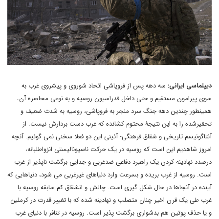
دیپلماسی ایرانی:
سه دهه پس از فروپاشی اتحاد شوروی و پیشروی غرب به
سوی پیرامون مستقیم و حتی داخل فدراسیون روسیه و به نوعی محاصره آن،
همینطور چندین دهه جنگ سرد منجر به فروپاشی، روسیه به شدت ضعیف و
تحقیرشده را به این نتیجۀ محتوم کشانده که غرب دست بردارش نیست. از
آنتاگونیسم تاریخی و شقاق فرهنگی- آئینی این دو فعلا سخنی نمی گوئیم. آنچه
امروز شاهدیم این است که روسیه در یک حرکت ناسیونالیستی انزواطلبانه،
درصدد نهادینه کردن یک راهبرد دفاعی ضدغربی و جدایی برگشت ناپذیر از غرب
است. روسیه از غرب بریده و بسرعت وارد دنیاهای غیرغربی می شود، دنیاهایی که
آینده در آنجاها در حال شکل گیری است. چالش و انشقاق کم سابقه روسیه با
غرب طی یک قرن اخیر چنان متصلب و نهادینه شده که با تغییر قدرت در کرملین
و یا حذف پوتین هم بدشواری برگشت پذیر است. روسیه در تنافر با دنیای غرب