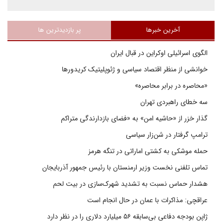
آخرین خبرها
پر بازدیدترین ها
الگوی اسرائیلی اوکراین در قبال ایران
خوانشی از منظر اقتصاد سیاسی و ژئوپلیتیک کریدورها
«محاصره در برابر محاصره»
سه خطای راهبردی تهران
گذار خزر از «حاشیه امن» به «فضای بازدارندگی متراکم
ترامپ گرفتار در شن‌زار سیاسی
حمله موشکی به کشتی اماراتی در تنگه هرمز
تماس تلفنی نخست وزیر ارمنستان با رئیس جمهور آذربایجان
هشدار حماس نسبت به تشدید شهرک‌سازی در بیت‌ لحم
عراقچی: مذاکرات با عمان در حال انجام است
ژاپن بودجه دفاعی بی‌سابقه ۵۶ میلیارد دلاری را در نظر دارد