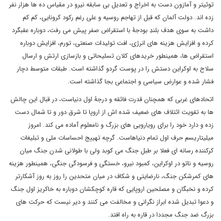
توئیتر و آمازون دست به اخراج و تعدیل بی سابقه نیرو در مقیاس ده ها هزار نفر
زده اند. دولت آلمان که قبل از تهاجم روسیه و علی رغم رکود کرونایی، کم کم
داشت به سوی هدف بلندِ بودجۀ با استقراض صفر پیش می رفت، دوباره عقبگرد
کرده و افزایش هزینه های انرژی، افت تولیدات صنعتی، تورم، افزایش دوباره
استقراض ها، همینطور خریدهای کلان تسلیحاتی و بازسازی ارتش و ارسال
سلاح به اوکراین دستش را در پوست گردو گذاشته است. طبقات متوسط دچار
فشار شده و عوارض سیاسی و اجتماعی بجا گذاشته است.
اتحادهای غربی که همچنان قدرت فائقه و درجۀ اول دنیاست، در قبال این چالش
ها به تقویت ائتلاف های ضعیف شده اش از اروپا تا شرق دور و تا شمال دست
زده و دارد خود را برای رویارویی های بزرگ و نامعلوم آماده می کند. امروز
میلیتاریسم حرف اول تمام دنیاهاست. گرچه تهییج احساسات ملی و تبلیغات
کرکننده رسانه ای فعلا بر طبل جنگ می کوبد ولی با طولانی شدن جنگ میان
روسیه و ناتو در اوکراین، کمبود نیرو، خستگی و فرسودگی جنگی، همینطور هزینه
های کمرشکن جنگ، نارضایتی و شکاف در میان متحدین را روز به روز آشکارتر
کرده و نخبگان و مصلحین اروپایی که قاره کوچکشان دوباره به خاکریز اول جنگ
و دعوا تبدیل شده ابراز نگرانی و مخالفت می کنند و دیر نیست که حرکت های
بزرگ ضد جنگ مجددا در قاره به راه افتد.