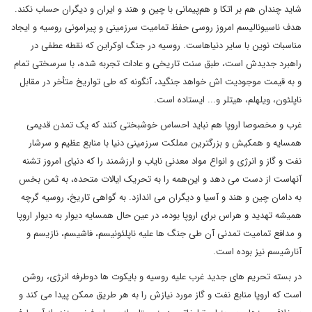
شاید چندان هم بر اتکا و هم‌پیمانی با چین و هند و ایران و دیگران حساب نکند.
هدف ناسیونالیسم امروز روسی حفظ تمامیت سرزمینی و پیرامونی روسیه و ایجاد
مناسبات نوین با سایر دنیاهاست. روسیه در جنگ اوکراین که نقطه عطفی در
راهبرد جدیدش است، طبق سنت تاریخی و عادات تجربه شده، با سرسختی تمام
و به قیمت موجودیت اش خواهد جنگید، آنگونه که طی تواریخ متأخر در مقابل
ناپلئون، ویلهلم، هیتلر و... ایستاده است.
غرب و مخصوصا اروپا هم نباید احساس خوشبختی کنند که یک تمدن قدیمی
همسایه و همکیش و بزرگترین مملکت سرزمینی دنیا با منابع عظیم و سرشار
نفت و گاز و انرژی و انواع مواد معدنی نایاب و ارزشمند را که دنیای امروز تشنه
آنهاست از دست می دهد و این‌همه را به تحریک ایالات متحده، به ثمن بخس
به دامان چین و هند و آسیا و دیگران می اندازد. به گواهی تاریخ، روسیه گرچه
همیشه تهدید و هراس برای اروپا بوده، در عین حال همسایه دیوار به دیوار اروپا
و مدافع تمامیت تمدنی آن طی جنگ ها علیه ناپلئونیسم، فاشیسم، نازیسم و
آنارشیسم نیز بوده است.
در بسته تحریم های جدید غرب علیه روسیه و بایکوت ها دوطرفه انرژی، روشن
است که اروپا منابع نفت و گاز مورد نیازش را به هر طریق ممکن پیدا می کند و