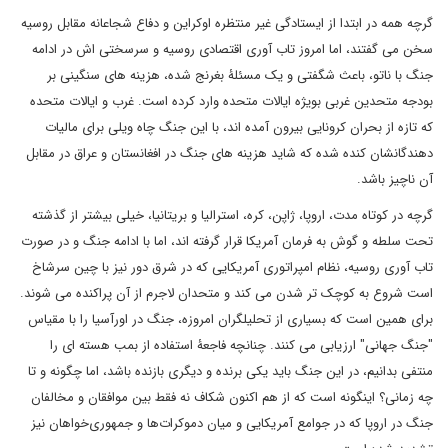
گرچه همه در ابتدا از ایستادگی غیر منتظره اوکراین و دفاع شجاعانه مقابل روسیه
سخن می گفتند، اما امروز تاب آوری اقتصادی روسیه و سرسختی اش در ادامه
جنگ با ناتو، باعث شگفتی و یک مسئلۀ بغرنج شده، هزینه های سنگینی بر
بودجه متحدین غربی بویژه ایالات متحده وارد کرده است. غرب و ایالات متحده
که تازه از بحران کرونایی بیرون آمده اند، با این جنگ چاه ویلی برای مالیات
دهندگانشان کنده شده که شاید هزینه های جنگ در افغانستان و عراق در مقابل
آن ناچیز باشد.
گرچه در کوتاه مدت، اروپا، ژاپن، کره، استرالیا و بریتانیا، خیلی بیشتر از گذشته
تحت سلطه و گوش به فرمان آمریکا قرار گرفته اند، اما با ادامه جنگ و در صورت
تاب آوری روسیه، نظام امپراتوری آمریکایی که در شرق دور نیز با چین سرشاخ
است شروع به کوچک تر شدن می کند و متحدان لاجرم از آن پراکنده می شوند.
برای همین است که بسیاری از تحلیلگران امروزه، جنگ در اورآسیا را با مقیاس
"جنگ جهانی" ارزیابی می کنند. چنانچه فاجعۀ استفاده از بمب هسته ای را
منتفی بدانیم، در این جنگ باید یکی برنده و دیگری بازنده باشد، اما چگونه و تا
چه زمانی؟ اینگونه است که از هم اکنون شکاف نه فقط بین موافقان و مخالفان
جنگ در اروپا که در جوامع آمریکایی و میان دموکرات‌ها و جمهوری‌خواهان نیز