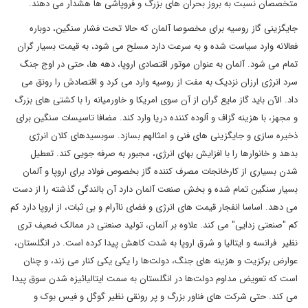
متخصصان نسبت به بروز بحران های بزرگ و فروپاشی ها هشدار می دهند.
جایگزینی گاز روسیه برای مخصوصا آلمان که حالا تحت فشار سنگین، دوباره
فعالانه وارد سیاست شده و به سرعت دارد مسلح می شود، به قیمت بسیار گران
تمام می شود. آلمان به عنوان موتور اقتصادی اروپا، دهه ها، حتی در اوج جنگ
سرد انرژی ارزان نزدیک به مفت از روسیه وارد می کرد و اقتصادش را رونق می
داد. الآن باید گاز مایع گران از آن سوی امریکا و خاورمیانه را با کشتی های بزرگ
و مجهز، با هزینه گزاف و ٱلوده کننده دریا وارد کند. مضافا تاسیسات سنگین برای
ذخیره سازی و جایگزینی های فنی و امثالهم بسازد. سوبسیدهای کلان انرژی
بدهد و خانوارها را با افزایش بهای انرژی، مجبور به صرفه جویی کند. تعطیل
شدن بسیاری از کارخانجات مصرف کننده گاز بخصوص فولاد برای اروپا و آلمان
بسیار سنگین تمام شده و بخش صنعت آلمان دارد آن بالندگی گذشته را از دست
می دهد. اساسا انفجار قیمت های انرژی و فضای ناآرام و بی ثبات، از اروپا دارد کم
کم "صنعتی زدایی" می کند. علاوه بر آلمان، تولید صنعتی در ممالک ضعیف تری
نظیر فرانسه و ایتالیا و شرق اروپا به شدت کاهش پیدا کرده است. در انگلستان،
عوارض برکزیت و هزینه های جنگ، دولت‌ها را یکی یکی کنار می زند، و چنان
است که تعویض مداوم دولت‌ها در انگلستان به سمت ایتالیائیزه شدن سوق پیدا
می کند. حتی شرکت های فناور بزرگ و پر رونقی نظیر گوگل و فیس بوک و