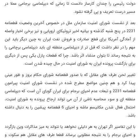
دولت رئیسی را چندان کارساز دانست تا زمانی که دیپلماسی برجامی عملا در
مسیر درست تعریف و پی گرفته نشود.
بعد از نشست شورای امنیت سازمان ملل در خصوص آخرین وضعیت قطعنامه
2231 در پنج شنبه گذشته و بیانیه اخیر تروئیکای اروپایی و نیز برخی اخبار واصله
از آمادگی آمریکا برای قطع صادرات و فروش نفت ایران به چین دیگر باید این
مهم را در نظر داشت که قبل تر از دیپلماسی منطقه ای باید دیپلماسی برچامی را
به نتیجه رساند تا بتوان منشاء اثر باشد. چرا که قطعات پازل یکی پس از دیگری
برای بازگشت پرونده ایران به شورای امنیت در حال چیده شدن است.
تغییر لحن طرف های مقابل که با صدور قطعنامه شورای حکام بروز و ظور عینی
پیدا کرد و هم چنین مواضع مطرح شده در نشست شورای امنیت پیرامون
قطعنامه 2231 و تبعات عدم احیای برجام برای ایران گویای آن است که دیپلماسی
منطقه ای و سوء محاسبه ناشی از آن می تواند ارجاع پرونده به شورای امنیت،
احتمال فعال شدن مکانیسم ماشه و احیای 6 قطعنامه پیشین را به دنبال داشته
باشد.
با این تفاسیر اگر تهران به هر دلیلی نخواهد یا نتواند به میز مذاکرات وین بازگردد
و احیای برجام را به نتیجه مطلوبی برساند قطعا طرف های مقابل هم سکوت و