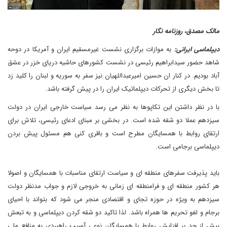
مالک مصدق، روزنامه نگار
دیپلماسی ایرانی:
به موازات برگزاری نشست غیرمسقیم ایران و آمریکا در دوحه
شاهد حضور سیدابراهیم رئیسی در نشست کشورهای حاشیه دریای خزر در عشق
آباد بودیم. در کنار ان حسین امیرعبداللهیان نیز سفر به سوریه و لبنان را کلید زد
تا بخش دیگری از تحرکات دیپلماتیک ایران را در پیش گرفته باشد.
با در نظر داشتن این تکاپوها به نظر می رسد سیاست خارجی ایران در دولت
سیزدهم عملا دو شقه شده است. در بخشی بر مبنای ادعای رئیسی، تلاش برای
ارتقای روابط با همسایگان مطرح است و باقری کنی هم مسئول پیش بردن
دیپلماسی برجامی است.
باید پذیرفت سفرهای منطقه ای و سیاست ارتقای مناسبات با همسایگان و اصولا
هر کشور منطقه ای و فرامنطقه ای زمانی به خروجی لازم و جواب مدنظر دولت
سیزدهم به ویژه در حوزه تجای و اقتصادی منجر می شود که بتواند با احیای
برجام و لغو تحریم ها همراه باشد. لذا تاکید دو شقه کردن دیپلماسی و به تبعش
بیش از حد بر افزایش روابط با همسایگان نوعی آسیب راهبردی به منافع ملی