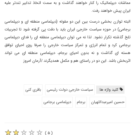
مماشات دیپلماتیک را کنار خواهند گذاشت و به سمت اتخاذ تدابیر تندتر علیه
ایران پیش خواهند رفت.
البته توازن بخشی درست بین این دو مقوله (دیپلماسی منطقه ای و دیپلماسی
برجامی) در حوزه سیاست خارجی ایران باید با دقت پی گرفته شود تا تجربیات
تلخ گذشته تکرار نشود. لذا نه می توان دیپلماسی منطقه ای را فدای دیپلماسی
برجامی کرد و تمام انرژی و تمرکز سیاست خارجی را صرفا روی احیای توافق
هسته ای گذاشت و نه بدون احیای برجام، دیپلماسی منطقه ای می تواند
اثربخش باشد. این دو در راستای هم و مکمل همدیگرند./آرمان امروز
کلید واژه ها:
سیاست خارجی دولت رئیسی
باقری کنی
حسین امیرعبداللهیان
برجام
دیپلماسی برجامی
( ۵ )