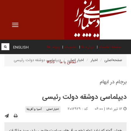
Toggle
vigation
صفحه نخست
درباره ما
عضویت
پیوند ها
ENGLISH
صفحه‌اصلی
اخبار
اخبار اصلی
دیپلماسی دوشقه دولت رئیسی
تماس با ما
RSS
برجام در ابهام
دیپلماسی دوشقه دولت رئیسی
۱۲ تیر ۱۴۰۱ | ۰۶:۰۰
کد : ۲۰۱۲۹۲۹
اخبار اصلی
آسیا و آفریقا
همان گونه که نباید تمام تخم مرغ های سیاست خارجی را در سبد مذاکرات