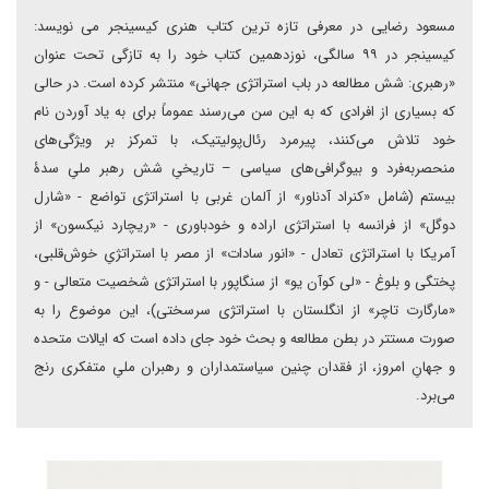
مسعود رضایی در معرفی تازه ترین کتاب هنری کیسینجر می نویسد:
کیسینجر در ۹۹ سالگی، نوزدهمین کتاب خود را به تازگی تحت عنوان
«رهبری: شش مطالعه در باب استراتژی جهانی» منتشر کرده است. در حالی
که بسیاری از افرادی که به این سن می‌رسند عموماً برای به یاد آوردن نام
خود تلاش می‌کنند، پیرمرد رئال‌پولیتیک، با تمرکز بر ویژگی‌های
منحصربه‌فرد و بیوگرافی‌های سیاسی – تاریخیِ شش رهبر ملیِ سدۀ
بیستم (شامل «کنراد آدناور» از آلمان غربی با استراتژی تواضع - «شارل
دوگل» از فرانسه با استراتژی اراده و خودباوری - «ریچارد نیکسون» از
آمریکا با استراتژی تعادل - «انور سادات» از مصر با استراتژیِ خوش‌قلبی،
پختگی و بلوغ - «لی کوآن یو» از سنگاپور با استراتژی شخصیت متعالی - و
«مارگارت تاچر» از انگلستان با استراتژی سرسختی)، این موضوع را به
صورت مستتر در بطن مطالعه و بحث خود جای داده است که ایالات متحده
و جهانِ امروز، از فقدان چنین سیاستمداران و رهبران ملیِ متفکری رنج
می‌برد.