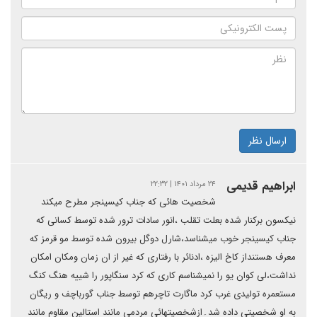
ارسال نظر
ابراهیم قدیمی
۲۴ مرداد ۱۴۰۱ | ۲۲:۳۲
شخصیت هائی که جناب کیسینجر مطرح میکند
نیکسون برکنار شده بعلت تقلب ،انور سادات ترور شده توسط کسانی که
جناب کیسینجر خوب میشناسد،شارل دوگل بیرون شده توسط مو قرمز که
معرف هستنداز کاخ الیزه ،ادنائر با رفتاری که غیر از ان زمان ومکان امکان
نداشت،لی کوان یو را نمیشناسم کاری که کرد سنگاپور را شییه هنگ کنگ
مستعمره تولیدی غرب کرد ماگارت تاچرهم توسط جناب گورباچف و ریگان
به او شخصیتی داده شد۔ازشخصیتهائی مردمی مانند استالین مقاوم مانند