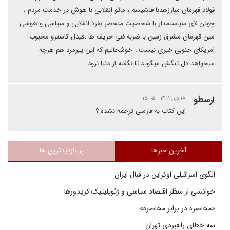
فولاد قهرمان مبارزهدبا فلشیسم ، مائو انقلابی با هوش در خدمت مردم ،
چوئن لای سیاستمدار با شخصیت منحصر بفرد انقلابی و سیاسی و هوشی
مین قهرمان مشرق زمین با ضربه فنی حریف ها ،فیدل کاسترو محبوب
امریکای جنوبی خبری نیست۔ خوشحالیم که این پیرمرد هم هرچه
میخواهد دل تنگش میگوید تا نگفته از دنیا نرود۔
ارسطو
۱۸ دی ۱۴۰۱ | ۱۵:۰۵
این کتاب به فارسی ترجمه نشده ؟
آخرین خبرها
پر بازدیدترین ها
الگوی اسرائیلی اوکراین در قبال ایران
خوانشی از منظر اقتصاد سیاسی و ژئوپلیتیک کریدورها
«محاصره در برابر محاصره»
سه خطای راهبردی تهران