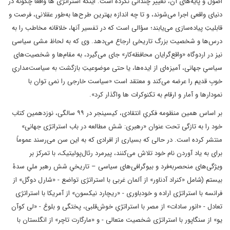
اصول و پایه‌های آن، تغییر چندانی نکرده است. اینکه استراتژی ‌ها واقعاً چگونه در
دنیای واقعی اجرا می‌شوند، و تا چه اندازه بهترین طرح‌ها به‌طور عقلانی، فرصت و
قابلیتِ پیاده‌سازی می‌یابند؛ سؤالی است که در تفسیر آنها، خلاقانه مخاطب را به
درس‌ها و شخصیت بزرگ تاریخی ارجاع می‌دهد. وی که به لحاظ مشی سیاسی
نیز در اردوگاه «واقع‌گرایان محافظه‌کار» جای می‌گیرد، به مقام‌ها و شخصیت‌های
سیاسیِ جهانی، آمیزه‌ای از ایده‌ها، یا حتی موضوعیتِ بازگشت به سیاست‌مداریِ
خوبِ قدیم را عرضه می‌کند و معتقد است «سیاست خارجی را نمی‌ توان با
نمودارها و آمار و ارقام به تکنوکرات‌ ها واگذار کرد».
بر اساس همین منظومه فکریِ انتقادی، کیسینجر در ۹۹ سالگی، نوزدهمین کتاب
خود را به تازگی تحت عنوان «رهبری: شش مطالعه در باب استراتژی جهانی»
منتشر کرده است. در حالی که بسیاری از افرادی که به این سن می‌رسند عموماً
برای به یاد آوردن نام خود تلاش می‌کنند، پیرمرد رئال‌پولیتیک، با تمرکز بر
ویژگی‌های منحصربه‌فرد و بیوگرافی‌های سیاسی – تاریخیِ شش رهبر ملیِ سدۀ
بیستم (شامل «کنراد آدناور» از آلمان غربی با استراتژی تواضع - «شارل دوگل» از
فرانسه با استراتژی اراده و خودباوری - «ریچارد نیکسون» از آمریکا با استراتژی
تعادل - «انور سادات» از مصر با استراتژیِ خوش‌قلبی، پختگی و بلوغ - «لی کوآن
یو» از سنگاپور با استراتژی شخصیت متعالی - و «مارگارت تاچر» از انگلستان با