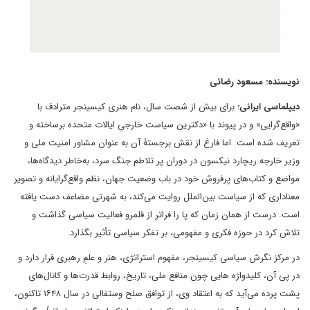
نویسنده: مسعود رضائی
دیپلماسی ایرانی:
برای بیش از شصت سال، نام هنری کیسینجر مترادف با
«واقع‌گرایی» و در پیوند با «دکترین سیاست خارجیِ ایالات متحده برساخته و
تعریف شده است. اما فارغ از نقش برجستۀ آن به عنوان مشاور امنیت ملی و
وزیر خارجه ریچارد نیکسون در دوران پر تلاطم جنگ سرد، به‌خاطر دیدگاه‌ها،
مواضع و کتاب‌های پرفروش خود در باب وضعیت جهان، نظم واقع‌گرایانه و تصویر
معناداری که از سیاست بین‌الملل روایت می‌کند، به شهرتی مضاعف دست یافته
است. درست از همان زمان که پا را فراتر از قلمرو فعالیت سیاسی گذاشت و
تلاش کرد در حوزه فکری و مفهومی، بر تفکر سیاسی تأثیر بگذارد.
در مرکز نگرش سیاسی کیسینجر، مفهوم استراتژی، هنر و علمِ رهبری قرار دارد و
در پی آن، کلیدواژه ‌هایی چون منافع ملی، تاریخ، روابط قدرت‌ها و کانال‌های
پشت پرده می‌آید که به اعتقاد وی، از توافق صلح وستفالی در سال ۱۶۴۸ تاکنون،