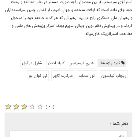
استراتژی سرسختی)، این موضوع را به صورت مستتر در بطن مطالعه و بحث
خود جای داده است که ایالات متحده و جهانِ امروز، از فقدان چنین سیاستمداران
و رهبران ملیِ متفکری رنج می‌برد. رهبرانی که هر کدام جامعه خود را متحول
کردند و در پیدایش نظم نوین جهانی سهیم بودند./مرکز پژوهش های علمی و
مطالعات استراتژیک خاورمیانه
کلید واژه ها:
هنری کیسینجر
کنراد آدنائر
شارل دوگول
ریچارد نیکسون
انور سادات
مارگارت تاچر
لی کوآن یو
( ۲۱ )
نظر شما :