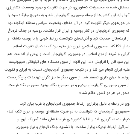
مستقل شده به محصولات کشاورزی، در جهت تقویت و بهبود وضعیت کشاورزی
آنها وارد این کشورها از جمله جمهوری آذربایجان شد و به تدریج جایگاه خود را
در حوزه‎های دیگر تقویت کرد. در آن مقطع، وضعیت سیاسی منطقه اینگونه بود
که جمهوری آذربایجان در کنار روسیه و ایران قرار داشت. روسیه در جنگ قره‌باغ
از ارمنستان حمایت کرد و آذربایجان نتوانست روابط خوبی را با روسیه داشته و
به او اتکا کند. جمهوری اسلامی ایران نیز متهم بود که به دنبال تقویت اسلام
گرایی و شیعه از نوع انقلابی در جمهوری آذربایجان است و برخی از اقدامات هم
این سوءظن را افزایش داد. این اتهام از سوی دستگاه های تبلیغاتی صهیونیسم
علیه ایران انجام می شد و در نتیجه جمهوری آذربایجان، نسبت به ایران و تقویت
روابط با ایران دارای تحفظ شد. از سوی دیگر ما نیز نگران تهدیدات پان‌آذریست
از سوی جمهوری آذربایجان بودیم و در مجموع نگاه تهدید محور بر نگاه فرصت
محور در هر دو کشور حاکم شد.»
وی در رابطه با دلیل برقراری ارتباط جمهوری آذربایجان با غرب بیان کرد:
«جمهوری آذربایجان که نتوانست به دو قدرت منطقه‌ای روسیه و ایران تکیه کند؛
دچار منطقه گریزی شد و لذا با کشورهای فرامنطقه‌ای مانند آمریکا، اروپا و
اسرائیل ارتباط نزدیک برقرار ساخت. با تشدید جنگ قره‌باغ و نیاز جمهوری