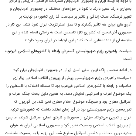
با توجه به اینکه ایران و جمهوری آذربایجان اشتراکات فرهنگی، تاریخی و نژادی
بسیاری دارند سعی دارند با نفوذ در حوزه‌های مختلف در جمهوری آذربایجان و
تغییر فرهنگ، سبک زندگی و تاثیر بر سیاست گذاران کشور؛ در نهایت بر
آذری‌های ایران هم تاثیر بگذارند و تا عمق استراتژیک ایران نفوذ کنند. این کار در
جمهوری آذربایجان که کشوری تازه تاسیس است به راحتی انجام شده و این
خلاصه ای از دغدغه‌هایی است که در این ارتباط در ایران وجود دارد.»
سیاست راهبردی رژیم صهیونیستی گسترش رابطه با کشورهای اسلامی غیرعرب
است
در ادامه محسن پاک آیین سفیر اسبق ایران در جمهوری آذربایجان بیان کرد:
«سیاست راهبردی رژیم صهیونیستی پیش از پیروزی انقلاب اسلامی برقراری
مناسبات و رابطه با کشورهای اسلامی غیرعرب بود تا مسئله اختلاف با فلسطین را
یک موضوع اعراب و اسرائیلی نمایش دهد. به همین دلیل بحث جنگ اعراب و
اسرائیل مطرح بود و هیچگاه موضوع اسلام مطرح نمی شد. بن گوریون که
تئوریسین رژیم صهیونیستی بود در آن زمان اعتقاد داشت که کشورهای ترکیه،
ایران و اتیوپی می‌توانند جزئی از محورها و شرکای اصلی اسرائیل شوند، اما پس
از پیروزی انقلاب اسلامی وضعیت تغییر کرد و جمهوری اسلامی ایران به عنوان
جدید ترین مخالف و دشمن اسرائیل مطرح شد، این رژیم را به رسمیت نشناخت