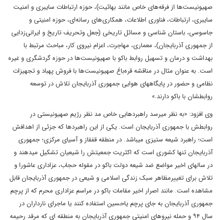
صهیونیست‌ها از فرقه‌های خاص مانند بهائیت)، حوزه ارتباطات سایبری و امنیت
سایبری، ارتباطات، فناوری اطلاعات، همکاری‌های رسانه‌ای، حوزه امنیتی و
جاسوسی، باستان شناسی و مسائل تاریخی (جعل وتحریف تاریخ و ایرانی‌زدایی
از جمهوری آذربایجان)، معماری، مهاجرت، اعزام نیروی کار، مباحث مرتبط با
بهداشت و درمان و تسهیل روابط باکو با صهیونیست‌ها در حوزه گردشگری و غیره
است. به عنوان مثال در مناقشه قره‌باغ صهیونیست‌ها با فروش پهباد و تجهیزات
نظامی و حضور در پایگاه‎های هوایی جمهوری آذربایجان تلاش در توسعه
روابطشان با باکو دارند.»
وی افزود: «به نظر می‎رسد راهبرد‎هایی خاص مد نظر رژیم صهیونیستی در
روابطش با جمهوری آذربایجان است. یکی از این راهبردها که جزئی از اهدافش
است؛ راهبرد شیعه ستیزی می‎باشد. در منطقه قفقاز و آسیای مرکزی؛ جمهوری
آذربایجان تنها کشوری است که اکثریت جمعیتش را شیعیان تشکیل می‎دهند و
در سال‎های اخیر مواضع ضد شیعه دولت باکو در مقوله حجاب، عزاداری عاشورا و
تلاش برای تغییرمظاهر سبک زندگی اسلامی و شیعی در جمهوری آذربایجان قابل
مشاهده است. مانند اصرار اخیر مقامات باکو در مراسم عزاداری محرم که از پرچم
جمهوری آذربایجان به جای پرچم یاحسین استفاده کنند یا ماجرای نارداران در
سال ۹۴ و حمله نیروهای امنیتی جمهوری آذربایجان به منطقه ای که مرقد رحیمه