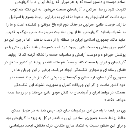
اسلام دوست و دلسوز است که به هر میزان که روابط ایران ما با آذربایجان
تقویت شود روابط اسرائیل با آذربایجان سست می‌شود. به این نکته هم توجه
باید داشت که آذربایجانی‌ها ماهیتا علاقه ای به برقراری ارتباط وسیع با اسرائیل
ندارند. فرصت طلبی اسراییل در جنگ دوم قره باغ موقتی و شکننده است و ما را
به اشتباه نیاندازد. آذربایجانی ها از روی عقلانیت نمی‌توانند حامی بزرگ و قدرتی
مفید مانند جمهوری اسلامی ایران در منطقه را از دست بدهند . اما در بین این دو
کشور جریان‌هایی و دست هایی وجود دارد که با دسیسه و فتنه انگیزی حتی با در
پوشش خیرخواه و دوست آرامش و مناسبات حسنه را نشانه گرفته اند تا روابط
آذربایجان و ایران را سست کنند و بعضاً هم متاسفانه در روابط دو کشور حداقل در
فضای رسانه ای و مجازی شکنندگی ایجاد می‌کنند. برخی از این جریان ها در
جمهوری آذربایجان، ارمنستان و گرجستان و برخی دیگر نیز هر چند ضعیف در
خود کشور ماست و اگر این جریانات کنترل و مدیریت نشوند این شکنندگی
همیشه در روابط ایران و آذربایجان به شکل موذی باقی می‌ماند و بر روابط سایه
خواهد افکند.»
وی در رابطه با راه حل این موضوعات بیان کرد: «پس باید به هر طریق ممکن
حافظ روابط حسنه جمهوری اسلامی ایران با قفقاز در کل به ویژه با آذربایجان بود
و برای این منظور نسبت به اعتماد سازی متقابل، درک متقابل، ایجاد دیپلماسی