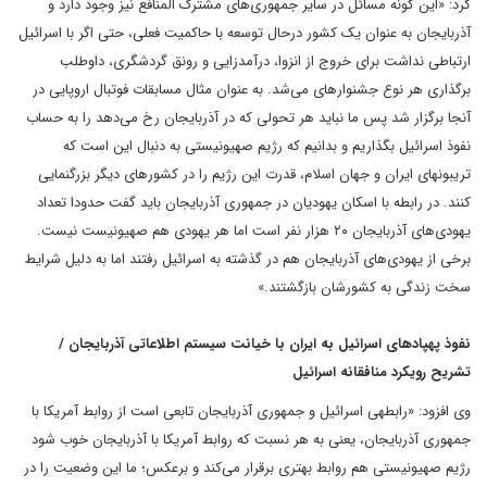
کرد: «این گونه مسائل در سایر جمهوری‌های مشترک المنافع نیز وجود دارد و
آذربایجان به عنوان یک کشور درحال توسعه با حاکمیت فعلی، حتی اگر با اسرائیل
ارتباطی نداشت برای خروج از انزوا، درآمدزایی و رونق گردشگری، داوطلب
برگذاری هر نوع جشنواره‎ای می‌شد. به عنوان مثال مسابقات فوتبال اروپایی در
آنجا برگزار شد پس ما نباید هر تحولی که در آذربایجان رخ می‌دهد را به حساب
نفوذ اسرائیل بگذاریم و بدانیم که رژیم صهیونیستی به دنبال این است که
تریبون‎های ایران و جهان اسلام، قدرت این رژیم را در کشورهای دیگر بزرگنمایی
کنند. در رابطه با اسکان یهودیان در جمهوری آذربایجان باید گفت حدودا تعداد
یهودی‌های آذربایجان ۲۰ هزار نفر است اما هر یهودی هم صهیونیست نیست.
برخی از یهودی‌های آذربایجان هم در گذشته به اسرائیل رفتند اما به دلیل شرایط
سخت زندگی به کشورشان بازگشتند.»
نفوذ پهپادهای اسرائیل به ایران با خیانت سیستم اطلاعاتی آذربایجان /
تشریح رویکرد منافقانه اسرائیل
وی افزود: «رابطه‎ی اسرائیل و جمهوری آذربایجان تابعی است از روابط آمریکا با
جمهوری آذربایجان، یعنی به هر نسبت که روابط آمریکا با آذربایجان خوب شود
رژیم صهیونیستی هم روابط بهتری برقرار می‌کند و برعکس؛ ما این وضعیت را در