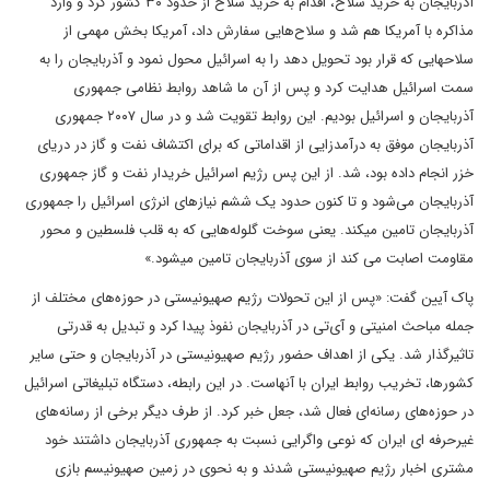
آذربایجان به خرید سلاح، اقدام به خرید سلاح از حدود ۳۰ کشور کرد و وارد
مذاکره با آمریکا هم شد و سلاح‌هایی سفارش داد، آمریکا بخش مهمی از
سلاح‎هایی که قرار بود تحویل دهد را به اسرائیل محول نمود و آذربایجان را به
سمت اسرائیل هدایت کرد و پس از آن ما شاهد روابط نظامی جمهوری
آذربایجان و اسرائیل بودیم. این روابط تقویت شد و در سال ۲۰۰۷ جمهوری
آذربایجان موفق به درآمدزایی از اقداماتی که برای اکتشاف نفت و گاز در دریای
خزر انجام داده بود، شد. از این پس رژیم اسرائیل خریدار نفت و گاز جمهوری
آذربایجان می‌شود و تا کنون حدود یک ششم نیازهای انرژی اسرائیل را جمهوری
آذربایجان تامین می‎کند. یعنی سوخت گلوله‌هایی که به قلب فلسطین و محور
مقاومت اصابت می کند از سوی آذربایجان تامین می‎شود.»
پاک آیین گفت: «پس از این تحولات رژیم صهیونیستی در حوزه‌های مختلف از
جمله مباحث امنیتی و آی‌تی در آذربایجان نفوذ پیدا کرد و تبدیل به قدرتی
تاثیرگذار شد. یکی از اهداف حضور رژیم صهیونیستی در آذربایجان و حتی سایر
کشور‎ها، تخریب روابط ایران با آن‎هاست. در این رابطه، دستگاه تبلیغاتی اسرائیل
در حوزه‌های رسانه‌ای فعال شد، جعل خبر کرد. از طرف دیگر برخی از رسانه‌های
غیرحرفه ای ایران که نوعی واگرایی نسبت به جمهوری آذربایجان داشتند خود
مشتری اخبار رژیم صهیونیستی شدند و به نحوی در زمین صهیونیسم بازی