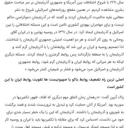
سال ۱۹۹۱ با شروع اختلافات بین آمریکا و جمهوری آذربایجان بر سر مباحث حقوق
بشری مشاهده کردیم. در همین مقطع روزنامه‌های اسرائیلی شروع به نشر
مطالبی علیه حاکمیت آذربایجان کردند و گفتند که در آذربایجان دموکراسی حاکم
نیست و برای مهاجران یهودی کشوری ناامن است و این مسئله اختلافاتی را بین
اسرائیل و آذربایجان ایجاد کرد. در سال ۱۳۹۱ در روسیه پوتین و در ایران آقای
روحانی به روی کار آمدند و هر دو اهمیت امنیتی جمهوری آذربایجان را شناختند،
لذا تصمیم روسیه و ایران بر این شد که روابطشان را با آذربایجان گرم کنند و
آذربایجان را به منطقه بازگردانند پس روابط گرمتری را ایجاد کردند. مسئله دیگری
اینکه به هر میزانی که روابط ایران و آذربایجان گرم شود، روابط جمهوری
آذربایجان و اسرائیل سرد می‌شود و فشار بر شیعیان کمتر می‌شود.»
اصلی ترین راه تضعیف روابط باکو با صهیونیست ها تقویت روابط ایران با این
کشور است
پاک آیین گفت: «درهمان زمان اتفاق مهم دیگری که افتاد، ظهور تکفیری‎ها در
سوریه بود. آمریکا از آنان حمایت کرد و تبدیل به تروریست شدند و قصد برگشت
به شوروی و آذربایجان را داشتند. آذربایجان که این را یک خطر بسیار جدی برای
خود می دانست، احساس کرد که برای مقابله با تکفیری‎ها باید با ایران و روسیه کار
کند و لذا مسجد ابوبکر عربستان و مسجد ترکیه و شش مسجد اهل سنت را