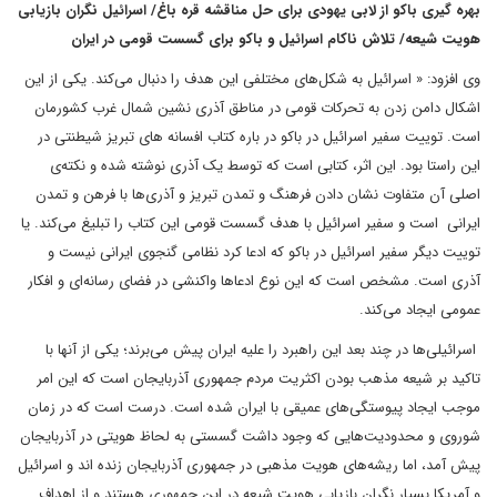
بهره گیری باکو از لابی یهودی‌ برای حل مناقشه قره باغ/ اسرائیل نگران بازیابی
هویت شیعه/ تلاش ناکام اسرائیل و باکو برای گسست قومی در ایران
وی افزود: « اسرائیل به شکل‌های مختلفی این هدف را دنبال می‌کند. یکی از این
اشکال دامن زدن به تحرکات قومی در مناطق آذری نشین شمال غرب کشورمان
است. توییت سفیر اسرائیل در باکو در باره کتاب افسانه‌ های تبریز شیطنتی در
این راستا بود. این اثر، کتابی است که توسط یک آذری نوشته شده و نکته‌ی
اصلی آن متفاوت نشان دادن فرهنگ و تمدن تبریز و آذری‌ها با فرهن و تمدن
ایرانی است و سفیر اسرائیل با هدف گسست قومی این کتاب را تبلیغ می‌کند. یا
توییت دیگر سفیر اسرائیل در باکو که ادعا کرد نظامی گنجوی ایرانی نیست و
آذری است. مشخص است که این نوع ادعاها واکنشی در فضای رسانه‌ای و افکار
عمومی ایجاد می‌کند.
اسرائیلی‌ها در چند بعد این راهبرد را علیه ایران پیش می‌برند؛ یکی از آنها با
تاکید بر شیعه مذهب بودن اکثریت مردم جمهوری آذربایجان است که این امر
موجب ایجاد پیوستگی‌های عمیقی با ایران شده است. درست است که در زمان
شوروی و محدودیت‌هایی که وجود داشت گسستی به لحاظ هویتی در آذربایجان
پیش آمد، اما ریشه‌های هویت مذهبی در جمهوری آذربایجان زنده اند و اسرائیل
و آمریکا بسیار نگران بازیابی هویت شیعه در این جمهوری هستند و از اهداف