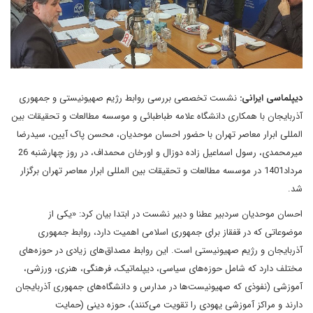
دیپلماسی ایرانی:
نشست تخصصی بررسی روابط رژیم صهیونیستی و جمهوری
آذربایجان با همکاری دانشگاه علامه طباطبائی و موسسه مطالعات و تحقیقات بین
المللی ابرار معاصر تهران با حضور احسان موحدیان، محسن پاک آیین، سیدرضا
میرمحمدی، رسول اسماعیل زاده دوزال و اورخان محمداف، در روز چهارشنبه 26
مرداد1401 در موسسه مطالعات و تحقیقات بین المللی ابرار معاصر تهران برگزار
شد.
احسان موحدیان سردبیر عطنا و دبیر نشست در ابتدا بیان کرد: «یکی از
موضوعاتی که در قفقاز برای جمهوری اسلامی اهمیت دارد، روابط جمهوری
آذربایجان و رژیم صهیونیستی است. این روابط مصداق‌های زیادی در حوزه‌های
مختلف دارد که شامل حوزه‌های سیاسی، دیپلماتیک، فرهنگی، هنری، ورزشی،
آموزشی (نفوذی که صهیونیست‌ها در مدارس و دانشگاه‌های جمهوری آذربایجان
دارند و مراکز آموزشی یهودی را تقویت می‌کنند)، حوزه دینی (حمایت