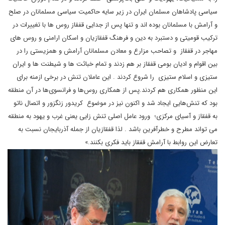
سیاسی پادشاهان مسلمان ایران در زیر سایه حاکمیت سیاسی مسلمانان در صلح
و آرامش با مسلمانان بوده اند و تنها پس از جدایی قفقاز روس ها با تغییرات در
ترکیب قومیتی و دستبرد به دین و فرهنگ قفقازیان و اسکان ارامنی و روس های
مهاجر در قفقاز و تصاحب مزارع و معادن مسلمانان آرامش و همزیستی را در
بین اقوام و ادیان بومی قفقاز بر هم زدند و تمام خباثت ها و شیطنت ها و ایران
ستیزی و اسلام ستیزی را شروع کردند . این عاملان تنش در برخی ازمنه برای
این منظور همکاری هم کردند.پس از همکاری روس‌ها و فرانسوی‌ها در آن منطقه
بود که تنش‌هایی ایجاد شد و اکنون نیز در موضوع کریدور زنگزور و اتصال ناتو
به قفقاز و آسیای مرکزی؛ ورود عامل اصلی تنش زایی یعنی غرب و یهود به منطقه
می تواند مطرح و خطرآفرین باشد . لذا قفقازیان از جمله آذربایجان نسبت به
تعارض این روابط با آرامش قفقاز باید فکری بکنند.»