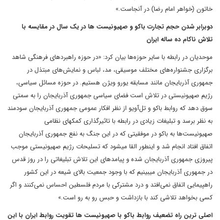
خاتون (خواهر امام رضا) در آنجاست.»
دوبرابر شدن حجم تجارت باکو و صهیونیست ها در یک سال در مقایسه با
تلاش ناکام ده ساله ایران
موحدیان در رابطه با سایر حوزه‌ها بیان کرد: «در حوزه راهبردهای فرهنگی شاهد
برگزاری جشنواره‌های مختلف موسیقی، مد، لباس و نمایش‌های مبتذل در
جمهوری آذربایجان مانند مسابقه یورو ویژن هستیم. در حوزه مسائل سیاسی،
رژیم صهیونیستی در تلاش است فضای سیاسی جمهوری آذربایجان را به سمتی
سوق دهد که روابط باکو و تل‌آویو از نظر افکار عمومی جمهوری آذربایجان سودمند
به نظر برسد و تبلیغات زیادی در رابطه با تاثیرگذاری کمک‎های نظامی
صهیونیست‌ها به باکو در موفقیتی که در این جنگ به نفع جمهوری آذربایجان
اتفاق افتاد انجام شد و اینطور القا می‎شود که تسلیحات رژیم صهیونیستی موجب
پیروزی جمهوری آذربایجان شده و پیامدهای این تلاش تبلیغاتی را در روز قدس
در جمهوری آذربایجان می‎بینیم که با وجود جمعیت بالای شیعه در این کشور
راهپیمایی اتفاق نمی‌افتد و درد مشترکی با مردم فلسطین احساس نمی‌کنند و اگر
کسی بخواهد تلاشی کند با بازداشت و حبس رو به رو است.»
اصلی ترین راه تضعیف روابط باکو با صهیونیست ها تقویت روابط ایران با این