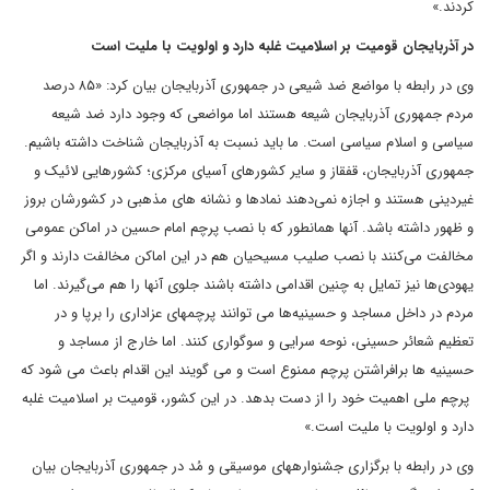
کردند.»
در آذربایجان قومیت بر اسلامیت غلبه دارد و اولویت با ملیت است
وی در رابطه با مواضع ضد شیعی در جمهوری آذربایجان بیان کرد: «۸۵ درصد
مردم جمهوری آذربایجان شیعه هستند اما مواضعی که وجود دارد ضد شیعه
سیاسی و اسلام سیاسی است. ما باید نسبت به آذربایجان شناخت داشته باشیم.
جمهوری آذربایجان، قفقاز و سایر کشورهای آسیای مرکزی؛ کشورهایی لائیک و
غیردینی هستند و اجازه نمی‌دهند نمادها و نشانه های مذهبی در کشورشان بروز
و ظهور داشته باشد. آنها همانطور که با نصب پرچم امام حسین در اماکن عمومی
مخالفت می‌کنند با نصب صلیب مسیحیان هم در این اماکن مخالفت دارند و اگر
یهودی‌ها نیز تمایل به چنین اقدامی داشته باشند جلوی آنها را هم می‌گیرند. اما
مردم در داخل مساجد و حسینیه‌ها می توانند پرچم‎های عزاداری را برپا و در
تعظیم شعائر حسینی، نوحه سرایی و سوگواری کنند. اما خارج از مساجد و
حسینیه ها برافراشتن پرچم ممنوع است و می گویند این اقدام باعث می شود که
پرچم ملی اهمیت خود را از دست بدهد. در این کشور، قومیت بر اسلامیت غلبه
دارد و اولویت با ملیت است.»
وی در رابطه با برگزاری جشنواره‎های موسیقی و مُد در جمهوری آذربایجان بیان