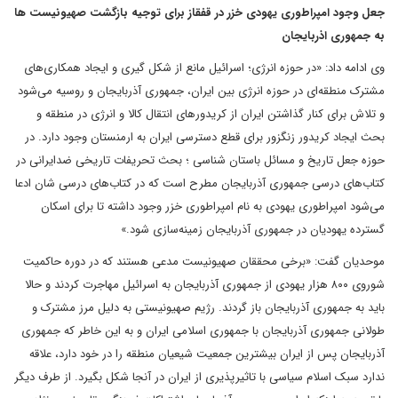
جعل وجود امپراطوری یهودی خزر در قفقاز برای توجیه بازگشت صهیونیست ها
به جمهوری اذربایجان
وی ادامه داد: «در حوزه انرژی؛ اسرائیل مانع از شکل گیری و ایجاد همکاری‌های
مشترک منطقه‌ای در حوزه انرژی بین ایران، جمهوری آذربایجان و روسیه می‌شود
و تلاش برای کنار گذاشتن ایران از کریدورهای انتقال کالا و انرژی در منطقه و
بحث ایجاد کریدور زنگزور برای قطع دسترسی ایران به ارمنستان وجود دارد. در
حوزه جعل تاریخ و مسائل باستان شناسی ؛ بحث تحریفات تاریخی ضدایرانی در
کتاب‌های درسی جمهوری آذربایجان مطرح است که در کتاب‌های درسی شان ادعا
می‌شود امپراطوری یهودی به نام امپراطوری خزر وجود داشته تا برای اسکان
گسترده یهودیان در جمهوری آذربایجان زمینه‌سازی شود.»
موحدیان گفت: «برخی محققان صهیونیست مدعی هستند که در دوره حاکمیت
شوروی ۸۰۰ هزار یهودی از جمهوری آذربایجان به اسرائیل مهاجرت کردند و حالا
باید به جمهوری آذربایجان باز گردند. رژیم صهیونیستی به دلیل مرز مشترک و
طولانی جمهوری آذربایجان با جمهوری اسلامی ایران و به این خاطر که جمهوری
آذربایجان پس از ایران بیشترین جمعیت شیعیان منطقه را در خود دارد، علاقه
ندارد سبک اسلام سیاسی با تاثیرپذیری از ایران در آنجا شکل بگیرد. از طرف دیگر