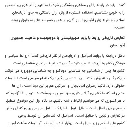
کنند. باید در رابطه با این مفاهیم روشنگری شود تا مفاهیم و نام های پیرامونمان
را به خوبی بشناسیم. استفاده گسترده از واژه اران باستانی به جای آذربایجان
اسلامی و طرح زبان آذربایجانی و آذری از همان دسیسه های متجاوزان بوده
است.»
تعارض تاریخی روابط با رژیم صهیونیستی با موجودیت و ماهیت جمهوری
آذربایجان
ناطق دررابطه با روابط اسرائیل و آذربایجان از نظر تاریخی گفت: «روابط سیاسی و
فرهنگی کشورها پیش شرطی دارد و آن پیش شرط موضوع شناسایی است.
کشورها پس از شناسایی چه شناسایی دوفاکتو و چه شناسایی دووروژه می توانند
با یکدیگر رابطه برقرار کنند . این شناسایی گرچه یک اقدام سیاسی است اما تبعات
حقوقی دارد. تاکید رهبران آذربایجان و اسرائیل هم بر این مبنا است . آن ها
مدعی اند که ما کشوری آزاد و دارای حق تعیین سرنوشت هستیم و لذا آزادیم که
با هر کشوری که می‌خواهیم ارتباط داشته باشیم. در نگاه اول این موضوع منطبق
با حقوق بین الملل است و قابل قبول. اما با کمی تامل می می بینیم که این نظر
در تعارض و تباین با حقایق است. اسرائیل که شناسایی آن توسط برخی
کشورهای اسلامی زیر سوال است؛ برقرار کردن ارتباط با آن تبعات مذمّت آوری