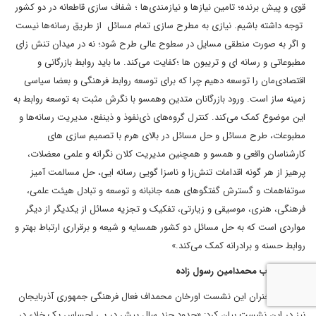
قوی و پیش برنده؛ تامین نیازها و نیازمندی‌ها ؛ شفاف سازی قاطعانه در دو کشور
توجه داشته باشیم. نیازی به مطرح سازی تمام مسائل از طریق رسانه‌ها نیست
و اگر به صورت منطقی مسایل در سطوح عالی طرح شود؛ نه در میدان تنش زای
مطبوعاتی و رسانه ای و تریبون ها ؛کفایت می‌کند. ما باید روابط بازرگانی و
اقتصادی‌مان را توسعه دهیم چرا که برای توسعه روابط فرهنگی و بعضا سیاسی
زمینه ساز است. ورود بازرگانان متدین وهمسو با نگرش مثبت به توسعه روابط به
این موضوع کمک می‌کند. کنترل گروه‌های ذی‌نفوذ و ذینفع، مدیریت رسانه‌ها و
مطبوعات، طرح مسائل و حل مسائل در بالای هرم با تصمیم سازی های
کارشناسان واقعی و همسو و همچنین مدیریت کلان نگرانه و علمی معضلات،
پرهیز از هر گونه اقدامات تنش‌زا و ناسزا گویی رسانه ایی، حل مسالمت آمیز
سوتفاهمات و گسترش گفتگوهای همه جانبانه و توسعه و تبادل هیئت علمی،
فرهنگی، هنری، موسیقی و زیارتی، تفکیک و تجزیه مسائل از یکدیگر از دیگر
مواردی است که به حل مسائل دو کشور همسایه و شیعه و برقراری ارتباط بهتر و
روابط حسنه و برادرانه کمک می‌کند.»
نقش مخرب محمدامین رسول زاده
آخرین سخنران این نشست اورخان محمداف فعال فرهنگی جمهوری آذربایجان
نیز در این نشست بیان کرد: «حدود چند سال پیش در پی احساس یک خلاء در