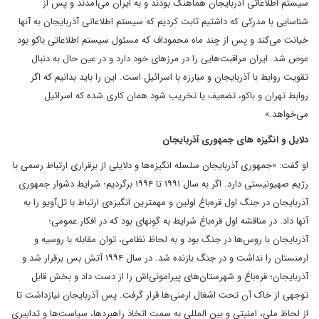
سیستم اطلاعاتی آذربایجان هماهنگ بودند و به ایران می‌آمدند و پس از
شناسایی با مدرکی که داشتیم ثابت کردیم که سیستم اطلاعاتی آذربایجان به آنها
خیانت می‌کند و پس از چند ماه محموداف که مسئول سیستم اطلاعاتی باکو بود
عوض شد. ایران مراقبت‌هایی را در مرزهای خود دارد و در عین حال به دنبال
تقویت روابط با آذربایجان و مبارزه با اسرائیل است. این را باید بدانیم که اگر
روابط تهران و باکو، تضعیف یا تخریب شود همان کاری شده که اسرائیل
می‌خواهد.»
دلایل و انگیزه های جمهوری آذربایجان
او گفت: «جمهوری آذربایجان سلسله انگیزه‌ها و دلایلی از برقراری ارتباط رسمی با
رژیم صهیونیستی دارد. اگر به سال ۱۹۹۱ تا ۱۹۹۴ برگردیم؛ شرایط دشوار جمهوری
آذربایجان در جنگ اول قره‌باغ اولین و مهم‎ترین انگیزه‌ی ارتباط با تل‌آویو را به
آنها داد. در مناقشه اول قره‌باغ شرایط به گونه‎ای بود که در افکار عمومی؛
آذربایجان با روس‌ها در جنگ بود و به لحاظ نظامی، توان مقابله با روسیه و
ارمنستان را نداشت و در جنگ بازنده شد. در سال ۱۹۹۴ آتش بس برقرار شد و
آذربایجان؛ قره‌باغ و شهرستان‌های پیرامونی‌اش را از دست داد و بخش قابل
توجهی از خاک آن تحت اشغال ارمنی‌ها قرار گرفت. پس آذربایجان نیازداشت تا
از لحاظ ملی، امنیتی و بین المللی به سمت اتخاذ راهبردها، سیاست‌ها و تدابیری