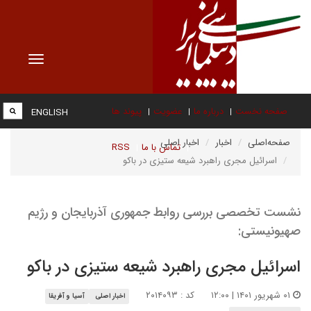
Toggle
vigation
صفحه نخست
درباره ما
عضویت
پیوند ها
ENGLISH
صفحه‌اصلی
اخبار
اخبار اصلی
تماس با ما
RSS
اسرائیل مجری راهبرد شیعه ستیزی در باکو
نشست تخصصی بررسی روابط جمهوری آذربایجان و رژیم
صهیونیستی:
اسرائیل مجری راهبرد شیعه ستیزی در باکو
۰۱ شهریور ۱۴۰۱ | ۱۲:۰۰
کد : ۲۰۱۴۰۹۳
اخبار اصلی
آسیا و آفریقا