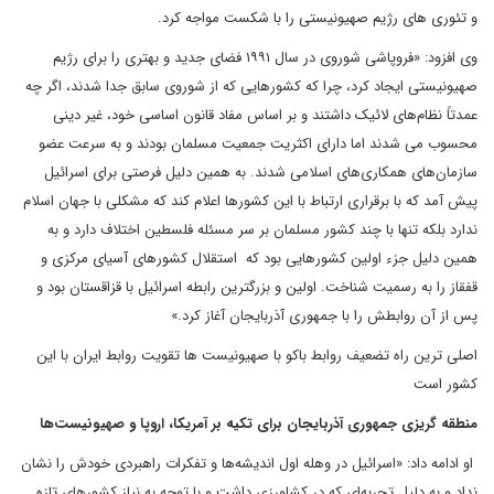
و تئوری های رژیم صهیونیستی را با شکست مواجه کرد.
وی افزود: «فروپاشی شوروی در سال ۱۹۹۱ فضای جدید و بهتری را برای رژیم
صهیونیستی ایجاد کرد، چرا که کشور‌هایی که از شوروی سابق جدا شدند، اگر چه
عمدتاً نظام‌های لائیک داشتند و بر اساس مفاد قانون اساسی خود، غیر دینی
محسوب می شدند اما دارای اکثریت جمعیت مسلمان بودند و به سرعت عضو
سازمان‌های همکاری‌های اسلامی شدند. به همین دلیل فرصتی برای اسرائیل
پیش آمد که با برقراری ارتباط با این کشورها اعلام کند که مشکلی با جهان اسلام
ندارد بلکه تنها با چند کشور مسلمان بر سر مسئله فلسطین اختلاف دارد و به
همین دلیل جزء اولین کشورهایی بود که استقلال کشورهای آسیای مرکزی و
قفقاز را به رسمیت شناخت. اولین و بزرگترین رابطه اسرائیل با قزاقستان بود و
پس از آن روابطش را با جمهوری آذربایجان آغاز کرد.»
اصلی ترین راه تضعیف روابط باکو با صهیونیست ها تقویت روابط ایران با این
کشور است
منطقه گریزی جمهوری آذربایجان برای تکیه بر آمریکا، اروپا و صهیونیست‌ها
او ادامه داد: «اسرائیل در وهله اول اندیشه‌ها و تفکرات راهبردی خودش را نشان
نداد و به دلیل تجربه‌ای که در کشاورزی داشت و با توجه به نیاز کشور‎های تازه