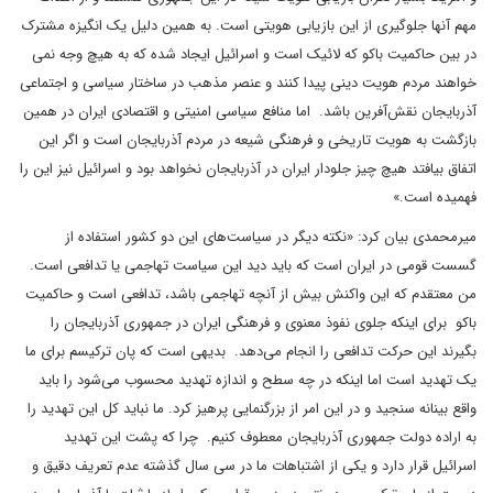
مهم آنها جلوگیری از این بازیابی هویتی است. به همین دلیل یک انگیزه مشترک
در بین حاکمیت باکو که لائیک است و اسرائیل ایجاد شده که به هیچ وجه نمی
خواهند مردم هویت دینی پیدا کنند و عنصر مذهب در ساختار سیاسی و اجتماعی
آذربایجان نقش‌آفرین باشد. اما منافع سیاسی امنیتی و اقتصادی ایران در همین
بازگشت به هویت تاریخی و فرهنگی شیعه در مردم آذربایجان است و اگر این
اتفاق بیافتد هیچ چیز جلودار ایران در آذربایجان نخواهد بود و اسرائیل نیز این را
فهمیده است.»
میرمحمدی بیان کرد: «نکته دیگر در سیاست‌های این دو کشور استفاده از
گسست قومی در ایران است که باید دید این سیاست تهاجمی یا تدافعی است.
من معتقدم که این واکنش بیش از آنچه تهاجمی باشد، تدافعی است و حاکمیت
باکو برای اینکه جلوی نفوذ معنوی و فرهنگی ایران در جمهوری آذربایجان را
بگیرند این حرکت تدافعی را انجام می‌دهد. بدیهی است که پان ترکیسم برای ما
یک تهدید است اما اینکه در چه سطح و اندازه تهدید محسوب می‌شود را باید
واقع بینانه سنجید و در این امر از بزرگنمایی پرهیز کرد. ما نباید کل این تهدید را
به اراده دولت جمهوری آذربایجان معطوف کنیم. چرا که پشت این تهدید
اسرائیل قرار دارد و یکی از اشتباهات ما در سی سال گذشته عدم تعریف دقیق و