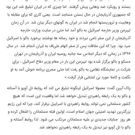
بستند و رویکرد ضد وهابی پیش گرفتند. اما چیزی که در ایران تبلیغ شد این بود
که جمهوری آذربایجان در حال بستن مساجد است. یعنی کاری که برای مقابله با
وهابیت و تروریست‎ها انجام شد در ایران به گونه‎ای دیگر بیان شد. در آن زمان
لیبرمن وزیر خارجه اسرائیل به باکو آمد اما حتی در سایت وزارت خارجه
آذربایجان از این سفر نامی نبردند و خود رسانه ها نوشتند برخورد باکو با اسرائیل
سرد بود. چرا که این ملاقات پس از سفر الهام علی‌اف به ایران انجام شد. در سال
۱۳۹۴ در زمانی که دیگر اجلاس سه جانبه روسیه ایران و آذربایجان در تهران
مسکو و باکو برگزار شده بود لیبرمن این بار در مقام وزیر دفاع اسرائیل ، برای
شرکت در نمایشگاه نظامی به باکو رفت اما حتی مجری برنامه خوش آمد به او
نگفت و کاملا مورد بی اعتنایی قرار گرفت.»
پاک آیین گفت: معمولا اسرائیل اینگونه تبلیغ می کند که روابط تل آویو با آستانه
و باکو به یک رابطه راهبردی تبدیل خواهد شد.اما واقعیت این است که هیچ
کشور مسلمانی نمی تواند روابط راهبردی با اسراییل برقرار کند، چرا که این رژیم
بزرگترین تهدید امنیتی جهان اسلام است، اولین قبله مسلمانان را اشغال کرده و
هر روز جنایات جدیدی بر علیه مسلمانان مرتکب می شود. لذا روابط آستانه و
باکو با تل آویو نیز تبدیل به یک رابطه راهبردی نخواهد شد.