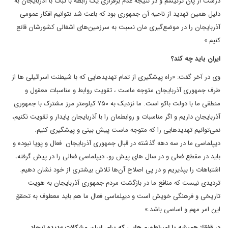
درست از پان ترکیسم و در نتیجه عدم برقراری یک رابطه با ثبات با آذربایجان به
دلیل همین تهدید‌ از ناحیه آن جمهوری بود که باعث شد نتوانیم افکار عمومی
آذربایجان را در موضع‌گیری مان نسبت به سرزمین‌های اشغالی کشورشان قانع
کنیم.»
ایران باید چه کند؟
وی در آخر گفت: «راه پیشگیری از تمام تهدید‌هایی که با شیطنت اسرائیلی ها از
طرف جمهوری آذربایجان متوجه ماست ، تقویت روابط و مناسبات معقول و
منطقی ما با دولت باکو است. ما نزدیک به ۷۵۰ کیلومتر مرز مشترک با جمهوری
آذربایجان داریم و اگر مناسبات و روابطمان را با آذربایجان پایدار و تقویت نکنیم،
نمی‌توانیم تهدید‌هایی را که متوجه ماست پیش بینی و پیشگیری کنیم.
دیپلماسی ما در سه دهه گذشته در قبال جمهوری آذربایجان فعال و پویا نبوده و
باید در مقطع فعلی و در سال های پیش رو، دیپلماسی فعالی را در پیش گرفته،
اشتباهات را بپذیریم و در پی اصلاح آن‌ها تلاش بیشتری از خود نشان دهیم.
تردیدی نیست که منافع ما در بازگشت مردم جمهوری آذربایجان به هویت
تاریخی و فرهنگی خویش است و دیپلماسی فعال ما هم باید معطوف به تحقق
این امر مهم و اساسی باشد.»
در قفقاز همیشه با امپراطوری‌هایی که برای ایران مشکلات عدیده ایجاد