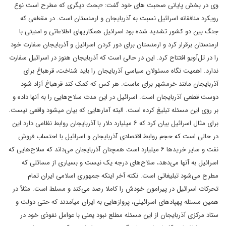
وی در بخش پایانی صحبت های خود گفت: «بحث دیگری که مطرح است نوع
رویکرد منافقانه اسرائیل نسبت به آذربایجان و ارمنستان است. در مقطعی که
جنگ بین دو کشور تشدید شده بود اسرائیل همکاری‎های اطلاعاتی و امنیتی با
ارمنستان برقرار کرد و ارمنستان برای دور کردن اسرائیل و آذربایجان سفارت خود
را در تل‌آویو افتتاح کرد. این در حالی است که آذربایجان هنوز در اسرائیل سفارت
ندارد. اهمیت نگاه مسئولان سیاسی آذربایجان را باید شناخت، قره‎باغ برای
آذربایجان مانند خرمشهر برای ماست. هر کس که کمک کند قره‎باغ آزاد شود
دوست قطعی آذربایجان است. اسرائیل در این مدت سلاح‌هایی را به آنها داده و
بر روی این مسئله تبلیغ کرده است. البته آمارهایی که بیان می‎شود واقعی نیست.
برای مثال اسرائیل بیان کرد که ۶ میلیارد دلار با آذربایجان روابط نظامی دارد این
در حالی است که حجم روابط اقتصادی آذربایجان و اسرائیل با احتساب فروش
نفت و سایر خریدها ۶ میلیارد است همچنان آذربایجان می‌داند که سلاح‌هایی که
اسرائیل به آنها می‌دهد، سلاح‌های درجه یک نیست و بسیاری از مسائلی که
مطرح می‌شود تبلیغاتی است. نکته آخر اینکه جمهوری اسلامی ایران تمام
تحرکات اسرائیل در پیرامون خودش را کاملا رصد می‌کند و مسلط است. مثلاً در
همین مسئله پهپادهای اسرائیلی، پروازهایی به ایران می‎آمدند که حتی دولت و
ستاد مرکزی آذربایجان از این مسئله مطلع نبود یعنی با عوامل نفوذی خود در