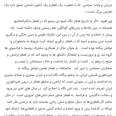
جریان و واحد سیاسی که با ماهیت یک نظام و یک کشور دشمنی عمیق دارد یک
تعارض بزرگ است.»
وی افزود: «اگر به تاریخ قفقاز نگاه کنیم می بینیم که در قفقاز متکثرالخلایق
همیشه در بین نژادها و زبان‌های گوناگون هم زیستی وجود داشته است. چه
پیش از اسلام و چه پس از آن در بین این تکثرات قومی و دینی جنگی و درگیری
شدید نمی بینیم و آنچه که در قفقاز درگیری ایجاد کرده مربوط به متجاوزان و
عوامل بیگانه بوده است . به عنوان مثال از همکاری مشترک روسیه با فرانسوی ها
گروه تند رو و تروریست و اشغالگر داشناق ها به وجود آمد که در قفقاز ارامش و
صلح را برهم زد . کشت و کشتار راه انداخت و خاک مسلمانان را غصب و
متفکران مسلمان را ترور کرد. متاسفانه در قفقاز همین عوامل بیگانه به
امپراطوری قدیمی ایرانی به چشم بیگانه نگاه کرده و ایران ستیزی و اسلام ستیزی
راه انداختند و این در صورتی است که اراضی و مناطق قفقاز در درون امپراطوری
ایران تعریف شده است . باید این نگاه را اصلاح کرد. در سال های اخیر نیز ورود
و دخالت انگلیس و فرانسه به قفقاز مبنای تمام تنش‌های امروزی است. در حال
حاضر اگر قفقازی‌ها به دنبال صلح و تنش زدایی هستند باید به درستی فکر کنند.
چراکه در گذشته پس از ورود اسلام و اسلام گرایی عده‌ی از قفقازی‌ها؛ ارتباط خود
را با مسیحیت، یهودیت و حتی بت‌پرستی حفظ کردند و در تمام دوران حاکمیت