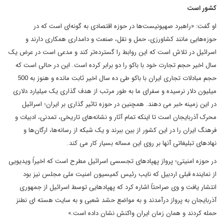
کشور است
او گفت: «راهبرد صهیونیست‌ها در حوزه اقتصادی به گونه‌ای است که در
حوزه‌هایی مانند کشاورزی، حمل و نقل، صنعت و دامداری همکاری دارند و
اسرائیل در تلاش است که این روابط را گسترده‌تر کند و مدعی است در عرض یک
سال اخیر حجم تجارت خود با باکو را دو برابر کرده است. این در حالی است که
حجم مبادلات تجاری ایران با باکو طی ده سال اخیر ثابت مانده و هنوز به 500
میلیون دلار نرسیده و سفرای ما به طور مرتب از هدف گذاری یک میلیارد دلاری
در این زمینه خبر می دهند. همچنین در حوزه تاثیر گذاری بر ایران؛ اسرائیل
محرک آذربایجان است تا اینکه تمام آثار و نشانه‌های تاریخی، تمدنی، ادبیات و
فرهنگ ایران را در این کشور از بین ببرند و یک شبکه از رسانه‌ها، ارگان‌ها و
نهادهای تبلیغاتی آنها بر روی این مساله بسیار کار می کند.
در حوزه امنیتی؛ پرواز پهپاد‌های تجسسی اسرائیل مطرح است که اخیراً ویدیویی
از نماینده قبلی اردبیل که نایب رئیس کمیسیون امنیت ملی مجلس نیز بود
انتشار یافت و وی صراحتاً اشاره کرد که پهپادهایی توسط اسرائیل از جمهوری
آذربایجان به پرواز درآمدند و به مواضع حشد شعبی و به سایت هسته ای نطنز
حمله کردند و همان زمان ایران واکنش نشان داده است.»