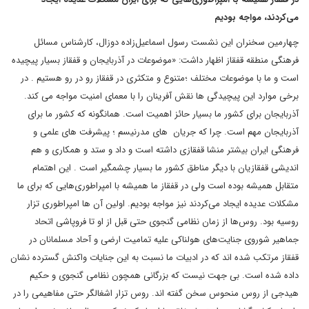
می‌کردند، مواجه بودیم
چهارمین سخنران این نشست رسول اسماعیل‌زاده دوزال، کارشناس مسائل
فرهنگی منطقه قفقاز اظهار داشت: «موضوعات در آذربایجان و قفقاز بسیار پیچیده
است و ما با موضوعات مختلف ؛متنوع و متکثری در قفقاز رو در رو هستیم . در
برخی موارد این پیچیدگی ها نقش آفرینان را با معمای امنیت مواجه می کند.
آذربایجان برای کشور ما بسیار حائز اهمیت است. همانگونه که کشور ما برای
آذربایجان مهم است. چرا که جریان های مدرنیسم ؛ پیشرفت های علمی و
فرهنگی ایران بیشتر منشا قفقازی داشته است و داد و ستد و همکاری و هم
اندیشی قفقازیان با دیگر مناطق کشور ما بسیار چشمگیر است . این اهتمام
متقابل همیشه بوده است ولی در قفقاز ما همیشه با امپراطوری‌هایی که برای ما
مشکلات عدیده ایجاد می‌کردند نیز مواجه بودیم. اولین آن ها امپراطوری تزار
روسیه بود. روس‌ها از زمان نظامی گنجوی حتی قبل از او تا فروپاشی اتحاد
جماهیر شوروی جنایت‌های هولناکی علیه تمامیت ارضی و آحاد مسلمانان در
قفقاز مرتکب شده اند که در ادبیات ما نسبت به این جنایات واکنش گسترده نشان
داده شده است. بی جهت نیست که بزرگانی همچون نظامی گنجوی و حکیم
هیدجی از روس منحوس سخن گفته اند. روس تزار اشغالگر حتی مفاهیمی را در