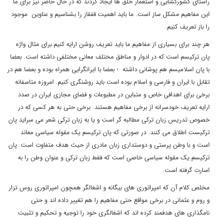
راستای کشورگشایی و استعمار خلق ها ایجاد کردند که در حال حاضر نیز برای ما
این مفاهیم مشکل ساز است. ما باید اهمیت قفقاز را بشناسیم و عناوین موجود
را باز تعریف کنیم.
هر چند برای بسیاری از مفاهیم ما باید تعریف روشن ارایه کنیم.برای مثال واژه
پان ترکیسم است که در ادوار و مناطق مختلف معانی مختلفی داشته است. بعضا
با پان اسلامیسم هم پوشانی داشته ؛ بعضا با ایرانگرایی همراه بوده و بعضا هم در
تقابل با ایران و فارسی و اسلام بوده است باید روشنگری کنیم. امروزه متاسفانه
برخی برای اهدافی خاص و متباین در مطبوعات و فضای مجازی ایران در صدد
ارایه تعریف خودسرانه از برخی مفاهیم هستند. برخی حتی به هر کسی که در
خصوص تدریس زبان ترکی مطالبه گر است و یا به زبان ترکی شعر می‌ سراید پان
ترکیست اطلاق می کنند. در صورتی که پان ترکیسم یک مقوله سیاسی معاند
است و با وطن پرستی و دوستداری زبان مادری از حیث هدف متفاوت است. پان
ترکیسم یک مقوله سیاسی خاصی است که فقط زبان ترکی و عنوان وطن را به
اسارت گرفته است.
مخلص کلام آن که امپراتوری های بیگانه و اشغالگر همچون امپراتوری روس تزار
و روم و عثمانی در برخی مواقع حتی مفاهیم را هم تغییر داده اند و حتی
نامگذاری های هدفمند کرده اند که اشغالگری خود را توجیه و تحکیم و تثبیت