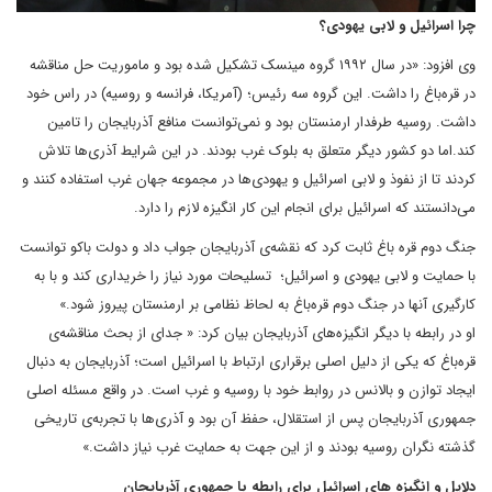
چرا اسرائیل و لابی یهودی؟
وی افزود: «در سال ۱۹۹۲ گروه مینسک تشکیل شده بود و ماموریت حل مناقشه
در قره‌باغ را داشت. این گروه سه رئیس؛ (آمریکا، فرانسه و روسیه) در راس خود
داشت. روسیه طرفدار ارمنستان بود و نمی‌توانست منافع آذربایجان را تامین
کند.اما دو کشور دیگر متعلق به بلوک غرب بودند. در این شرایط آذری‌ها تلاش
کردند تا از نفوذ و لابی اسرائیل و یهودی‌ها در مجموعه جهان غرب استفاده کنند و
می‌دانستند که اسرائیل برای انجام این کار انگیزه لازم را دارد.
جنگ دوم قره باغ ثابت کرد که نقشه‌ی آذربایجان جواب داد و دولت باکو توانست
با حمایت و لابی یهودی و اسرائیل؛ تسلیحات مورد نیاز را خریداری کند و با به
کارگیری آنها در جنگ دوم قره‌باغ به لحاظ نظامی بر ارمنستان پیروز شود.»
او در رابطه با دیگر انگیزه‌های آذربایجان بیان کرد: « جدای از بحث مناقشه‌ی
قره‌باغ که یکی از دلیل اصلی برقراری ارتباط با اسرائیل است؛ آذربایجان به دنبال
ایجاد توازن و بالانس در روابط خود با روسیه و غرب است. در واقع مسئله اصلی
جمهوری آذربایجان پس از استقلال، حفظ آن بود و آذری‌ها با تجربه‌ی تاریخی
گذشته نگران روسیه بودند و از این جهت به حمایت غرب نیاز داشت.»
دلایل و انگیزه های اسرائیل برای رابطه با جمهوری آذربایجان