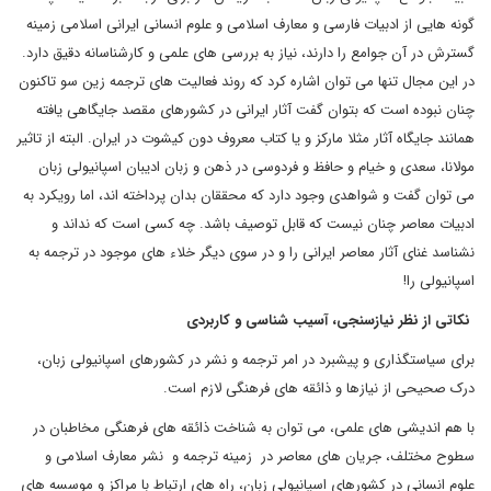
گونه هایی از ادبیات فارسی و معارف اسلامی و علوم انسانی ایرانی اسلامی زمینه
گسترش در آن جوامع را دارند، نیاز به بررسی های علمی و کارشناسانه دقیق دارد.
در این مجال تنها می توان اشاره کرد که روند فعالیت های ترجمه زین سو تاکنون
چنان نبوده است که بتوان گفت آثار ایرانی در کشورهای مقصد جایگاهی یافته
همانند جایگاه آثار مثلا مارکز و یا کتاب معروف دون کیشوت در ایران. البته از تاثیر
مولانا، سعدی و خیام و حافظ و فردوسی در ذهن و زبان ادیبان اسپانیولی زبان
می توان گفت و شواهدی وجود دارد که محققان بدان پرداخته اند، اما رویکرد به
ادبیات معاصر چنان نیست که قابل توصیف باشد. چه کسی است که نداند و
نشناسد غنای آثار معاصر ایرانی را و در سوی دیگر خلاء های موجود در ترجمه به
اسپانیولی را!
نکاتی از نظر نیازسنجی، آسیب شناسی و کاربردی
برای سیاستگذاری و پیشبرد در امر ترجمه و نشر در کشورهای اسپانیولی زبان،
درک صحیحی از نیازها و ذائقه های فرهنگی لازم است.
با هم اندیشی های علمی، می توان به شناخت ذائقه های فرهنگی مخاطبان در
سطوح مختلف، جریان های معاصر در زمینه ترجمه و نشر معارف اسلامی و
علوم انسانی در کشورهای اسپانیولی زبان، راه های ارتباط با مراکز و موسسه های