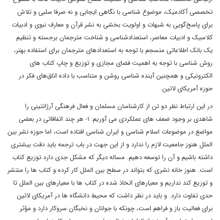
تخصصی آکادمیک، موضوع شناسی با نگاهی ایجابی و نه صرفا سلبی و تلاش
برای پاسخ‌گویی به شبهات و اولویت بخشی به نشر قرآن و معارف نبوی و ادبیات
کلاسیک و ادبیات معاصر، استعدادشناسی و شناخت مترجمان برجسته و تنظیم
یک بانک اطلاعاتی منسجم با توجه به استعدادهای مترجمان برای استفاده بهتر،
روش شناسی با توجه به اهمیت فضای مجازی و توزیع و چاپ کتاب های
الکترونیکی و همچنین آینده شناسی روشن و متناسب با داده اتاق‌های فکر در
حوزه‌ آمریکای لاتین.
در این ارتباط نظر دو تن از کارشناسان مسلمان و فعال فرهنگی آرژانتینی را
شاهدی بر وجود ضعف های عملکردی می آوریم: ۱- هر چند اتفاقاتی در بعضی
مواضع در موضوعات اسلام شناسی و ایران شناسی افتاده است، اما حوزه نشر بین
الملل هنوز جامعیت لازم را ندارد و از این جهت در باب ترجمه باید دقت بیشتری
داشته باشیم و آن را توسعه دهیم. مساله دیگر که مشکل جدی دارد توزیع کتاب
است. هنوز خانه نشری که بتواند در سطح بین الملل کار کرده و کتاب ها را منتشر
و توزیع کند نداریم و معیارهای اتخاذ شده در کتاب ها با معیارهای بین الملل تا
حدی تفاوت دارد. و باید در نظر داشت که محیط دانشگاه ها در آمریکای لاتین
برای فعالیت باز و فراهم است، چونکه با جوانان و نخبگان سروکار دارد و مؤثر