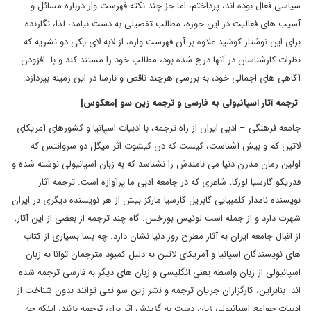
سیاسی فعال بوده اند، پرداختم، اما جز چند نکته فهرست وار درباره مسائل و
آسیب های فعالیت در این حوزه، مطالب تفصیلی به دست نیامد، لذا، نگارنده
برای این نوشتار کوشید علاوه بر آن فهرست واره، از لابه لای یکی دو نشریه که
نظرات کارشناسان در آنها درج شده بود، مطالب خود را مستند کند و با افزودن
آگاهی های اجمالی خود، به بررسی هرچند ناقص و نارسا در این زمینه بپردازد.
ترجمه آثار اسپانیولی به فارسی و ترجمه زین سو [معکوس]
جامعه فرهنگی – ادبی ایران از راه ترجمه، با ادبیات اسپانیا و کشورهای آمریکای
لاتین کم و بیش آشناست، کیست که دن کیشوت اثر میگل دو سروانتس که
اولین رمان مدرن دنیا می نامندش را نشناسد که به زبان اسپانیولی نوشته شده و
فدریکو گارسیا لورکا، شاعری که در جامعه ادبی ما پرآوازه است. ترجمه آثار
نویسنده نامدار کلمبیایی گابریل گارسیا مارکز بیش از هر نویسنده دیگری در ایران
شهرت دارد و از جمله است لوئیس بورخس. گاه چند ترجمه از بعضی از این آثار،
از اقبال جامعه ایران به آثار مطرح روز دنیا نشان دارد. چه بسا بسیاری از کتاب
های نویسندگان اسپانیا و آمریکای لاتین به دلیل کمبود مترجمان توانا به زبان
اسپانیولی از زبان واسطه یعنی انگلیسی و زبان های دیگر به فارسی ترجمه شده
اند. بنابراین، کارگزاران جریان ترجمه و نشر زین سو نمی توانند بدون شناخت از
ادبیات جوامع اسپانیولی زبان دست به گزینش اثر برای ترجمه بزنند. اینکه چه