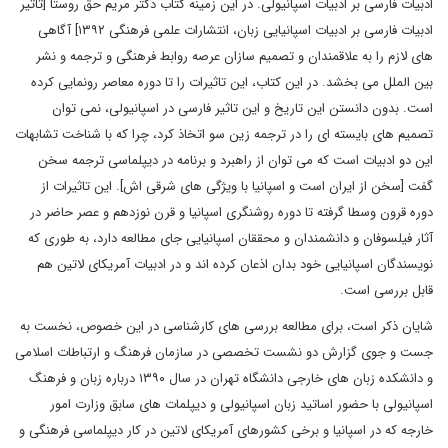
ادبیات فارسی بر ادبیات اسپانیولی. در این زمینه کتاب دکتر مریم حق روستا [تاثیر
ادبیات فارسی بر ادبیات اسپانیایی زبان، انتشارات علمی فرهنگی ۱۳۹۲] آگاهی
های لازم را به علاقمندان و تصمیم سازان عرصه روابط فرهنگی و ترجمه و نشر
بین الملل می بخشد. در این کتاب، این تاثیرات را تا دوره معاصر رونمایی کرده
است. بدون دانستن این تاریخ و این تاثیر فارسی در اسپانیولی، نمی توان
تصمیم های بایسته ای را در ترجمه زین سو اتخاذ کرد، چرا که با شناخت تشابهات
این دو ادبیات است که می توان از راهبرد و برنامه در دیپلماسی ترجمه سخن
گفت [سخن از ایران است و اسپانیا با ویژگی های شرقی اش]. این تاثیرات از
دوره قرون وسطا گرفته تا دوره روشنگری اسپانیا و قرن نوزدهم و عصر حاضر در
آثار فیلسوفان و دانشمندان و محققان اسپانیایی جای مطالعه دارد، به طوری که
نویسندگان اسپانیایی خود بدان اذعان کرده اند و در ادبیات آمریکای لاتین هم
قابل بررسی است.
شایان ذکر است، برای مطالعه بررسی های کارشناسی در این خصوص، نخست به
جست و جوی گزارش دو نشست تخصصی در سازمان فرهنگ و ارتباطات اسلامی
و دانشکده زبان های خارجی دانشگاه تهران در سال ۱۳۹۰ درباره زبان و فرهنگ
اسپانیولی با حضور اساتید زبان اسپانیولی و دیپلمات های سابق وزارت امور
خارجه که در اسپانیا و برخی کشورهای آمریکای لاتین در کار دیپلماسی فرهنگی و