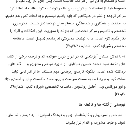
است و اهتمام به آن نیز از الزامات فعالیت است. پس جای کار زیاد دارد و
خصوصا باید از استعدادها و توان بومی ها در تولید محتوا و قالب استفاده کرد.
در امر ترجمه و نشر در جایگاهی که باید باشیم نیستیم و به لحاظ کمی هم عقبیم.
به امکانات و همکاری و هماهنگی بیشتر میان نهادها نیاز هست. کادرسازی
تخصصی، تاسیس مراکز تخصصی که بتواند با مدیریت قوی امکانات و افراد را
بکار بگیرد لازم است. ما به نهضت مدیریتی نیازمندیم (سهیل اسعد، ماهنامه
تخصصی شیرازه کتاب، شماره ۱۹،۲۰و۲۱).
۲- با تلاش مبلغان آرژانتینی که در ایران درس خوانده اند و ترجمه برخی از کتاب
های علامه سید محمد حسین طباطبایی و شهید مرتضی مطهری و.... گام هایی
برداشته شده است. اینگونه کارهای زیربنایی مهم هستند اما از آثار ادبی نباید
غفلت کرد. و نباید فقط به سمت سیاست برویم، مانند حکومت چاوز و احمدی نژاد
و اوو مورالس و.... [خلیل زوالیوس، ماهنامه تخصصی شیرازه کتاب، شماره۱۹،
۲۰و ۲۱].
فهرستی از گفته ها و ناگفته ها
۱- مترجمان اسپانیولی و کارشناسان زبان و فرهنگ اسپانیولی به درستی شناسایی
شوند و طرف مشورت و اقدام قرار بگیرند.