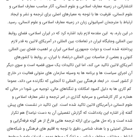
انتشاراتی در زمینه معارف اسلامی و علوم انسانی، آثار مناسب معارف اسلامی و
علوم انسانی، ظرفیت ها با توجه به معیارهای اصلی برای ترجمه و نشر و ایجاد
ارتباط با مترجمان اسپانیولی زبان در زمینه معارف اسلامی و علوم انسانی، رسید.
در این باره، به این مقدمه لازم باید اشاره کرد که در ایران اسلامی، فضای روابط
بین المللی وجایگاه ایران در تعاملات بین المللی در آمریکای لاتین به قدر لازم
پرداخته شده است و دولت جمهوری اسلامی ایران بر اهمیت فضای بین المللی
کنونی و بعضی از مناسبات بین المللی درتضاد با ایران، بر روابط با کشورهای
آمریکای لاتین تاکید می کند، اما این تاکیدات یک سوی قضیه است و سوی دیگر
آن اجرای سیاست ها و برنامه ها به وسیله سازمان های متولی فعالیت در خارج
از کشور است. در ابعاد فرهنگی بین المللی تا آنجایی که نگارنده می داند، عموما
کم کاری ها به دلیل کمبود امکانات و تنگناهای مالی، توجیه می شود! در حالی که
هماره بر کارِ کارشناسی و سرمایه گذاری در امر ترجمه و نشر معارف اسلامی و
علوم انسانی درآمریکای لاتین تاکید شده است. این تاکید در نشست های پیش
گفته (در اشاره این یادداشت که گزارش تفصیلی آن به دست نیامد!) هم تکرار
شده است و راه حل هایی برای ارائه ترجمه هایی فارغ از هر گونه فرقه‌گرایی و
مسائل امنیتی و با هدف شناسی دقیق با توجه به اقلیم های فرهنگی و شبکه‌های
ارتباطی مختلف، مخاطب شناسی و تفکیک سطح عمومی ادبیات عامه با سطوح