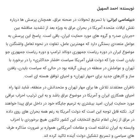
نویسنده: احمد السهیل
دیپلماسی ایرانی:
با تسریع تحولات در صحنه عراق، همچنان پرسش ها درباره
نقش ایالات متحده آمریکا در بحران عراق به ویژه بعد از تشدید مناقشه بین
«جریان صدر» و گروه های مورد حمایت ایران، باقی است. پاسخ این پرسش به
عوامل متعددی بستگی دارد که مهمترین عامل، تفاوت در نحوه تعامل واشنگتن با
موضوع ایران در دوره ریاست جمهوری دونالد ترامپ و دوره ریاست جمهوری جو
بایدن است چرا که دولت قبلی آمریکا سیاست «فشار حداکثری» را در برخورد با
تهران و عواملش در منطقه در پیش گرفته بود در حالی که سیاست بایدن، یافتن
ساز و کارهای جدید برای «مهار تهران» و احیای توافق هسته ای است.
ناظران معتقدند تلاش ها برای مهار تهران و متحدانش در منطقه، شاید تنها راه
احیای همکاری ایران و آمریکا در موضوع عراق باشد و به این ترتیب احزاب عراقی
مورد حمایت ایران، امید بیشتری به ترمیم جایگاه خود در داخل عراق پیدا خواهند
کرد. نکته قابل توجه این است که دولت آمریکا به رغم همه بحران های روی داده
در عراق از زمان اعلام نتایج انتخابات این کشور تاکنون هیچ برخوردی با احزاب
وابسته به ایران نداشته است و مقامات آمریکایی همواره بر ضرورت مذاکره طرف
های سیاسی و تسریع تشکیل دولت آینده تاکید کرده اند.