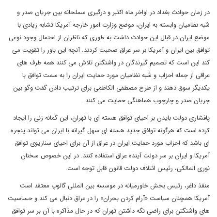
در زمان حوادث بغداد در اواخر ماه اکتبر و درگیری مسلحانه بین جریان صدر و
شبه نظامیان وابسته به ایران، موضع وزارت امور خارجه آمریکا تشابه زیادی با
موضع ایران در قبال این حوادث داشت به طوری که ناظران از احتمال وجود نوعی
توافق بین ایران و آمریکا بر سر عراق صحبت کردند. آنچه این باور را تقویت می
کند این است که تصمیم گیرندگان در واشنگتن تلاش می کنند همه طرف های
عراقی از جمله احزاب و شبه نظامیان مورد حمایت ایران را به سمت توافق با
یکدیگر سوق دهند و از طرح مصطفی الکاظمی برای ترتیب دادن گفت وگو بین
جریان صدر و چارچوب هماهنگی حمایت می کنند.
پافشاری دولت بایدن بر احیای توافق هسته ای با تهران، این گمانه زنی را ایجاد
کرده است که هرگونه توافق جدید هسته ای سهل گیرانه با ایران می تواند پنجره
ای باشد که احزاب مورد حمایت ایران در عراق از آن برای احیای سناریوی توافق
آمریکا و ایران بر سر دولت آینده عراق استفاده کنند. در این خصوص سخنان
نوری المالکی، رئیس ائتلاف دولت قانون قابل توجه است.
منقذ داغر، رئیس بخش خاورمیانه در موسسه بین المللی گالوپ معتقد است
آمریکا همچنان سیاست «آرام کردن بحران» را در عراق دنبال می کند و حساسیت
های واشنگتن برای راضی نگه داشتن تهران که در حال مذاکره با آن بر سر توافق