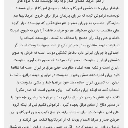
از نظر امریکا مقتدی صدر و به زعم نویسنده مقاله گروه های
طرفدار ایران همه دشمن امریکا و خواهان خروج امریکا از عراق هستند .
نویسنده فراموش کرده که در رای پارلمان عراق برای خروج امریکاییها هم
نمایندگان منتسب به جریان صدر و هم نمایندگانی که نویسنده انهارا گروه
های منتسب به ایران میخواند هر دو طرف با قاطبه آرا رای به خروج امریکا
دادند و حتی یک رای ممتنع یا مخالف نداشتند . نویسنده نمیداند یا
نمیتواند بفهمد مقتدی صدر هم نیز یکی از اعضا جبهه مقاومت است اگر
اختلافی با جریان ایرانی دارد بخاطر تشکیل دولت است نه خزش به سوی
دشمنان ایران و مقاومت . صدر نیک میداند که محور تاب آوری مقاومت
،ایران است و تکیه همه اعضاء مقاومت حتی عراق بر ایران است اما تقاضا
دارد ایران اجازه دهد نقش رهبری مقاومت در عراق بر عهده عراقیها باشد نه
ایران . به تعبیری ایران اجازه دهد خود عراقیها خط و مشی مقاومت را
انتخاب کنند نه اینکه ایران دیکته کند . برای همین است که صدر مکررا
تاکید دارد نقش خارجیها در عراق پایان یابد و عراق خود رهبری عزم خود را
در مسیر دفاع از منافع عراق بعهده گیرد . فراموش نکنیم قبل از اینکه گروه
های اخیر مقاومت در عراق سازمان یابند در اوج بکوب و بزن امریکاییها این
جریان صدر و سرایا السلام بودند که از امریکاییها تلفات می گرفتند و
شهدای زیادی نیز تقدیم کردند . اگر در همین چندروز زیارت اربعین به شمال