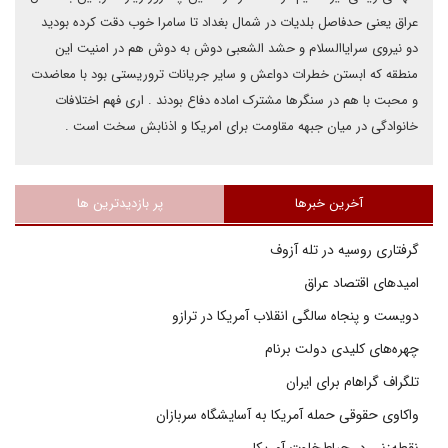
عراق یعنی حدفاصل بلدیات در شمال بغداد تا سامرا خوب دقت کرده بودید
دو نیروی سرایاالسلام و حشد الشعبی دوش به دوش هم در امنیت این
منطقه که ابستن خطرات دواعش و سایر جریانات تروریستی بود با معاضدت
و محبت با هم در سنگرها مشترک اماده دفاع بودند . اری فهم اختلافات
خانوادگی در میان جبهه مقاومت برای امریکا و اذنابش سخت است .
آخرین خبرها
پر بازدیدترین ها
گرفتاری روسیه در تله آزوف
امیدهای اقتصاد عراق
دویست و پنجاه سالگی انقلاب آمریکا در ترازو
چهره‌های کلیدی دولت برنام
تلگراف گراهام برای ایران
واکاوی حقوقی حمله آمریکا به آسایشگاه سربازان