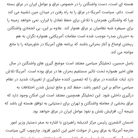
هسته ای است، دست واشنگتن را در خصوص عراق و عوامل ایران در عراق بسته
است. داغر، سیاست آمریکا در عراق را به راه رفتن در میدان مین تشبیه می کند
چرا که واشنگتن همزمان با تلاش برای حفظ تعادل با ایران، نمی خواهد زمینه را
برای سیطره شبه نظامیان بر عراق هموار کند. علاوه بر این، بی اعتمادی واشنگتن
به «جریان صدر» موجب شده است مقامات آمریکایی همواره نگران به هم
ریختن اوضاع و آغاز بحرانی باشند که برنامه های آمریکا در خاورمیانه را با مانع
مواجه می کند.
باسل حسین، تحلیلگر سیاسی معتقد است موضع گیری های واشنگتن در سال
های اخیر همواره تحت تاثیر مستقیم بحران ها در عراق بوده است. آمریکا تلاش
دارد ثبات شکننده در عراق را که تضمین کننده جلوگیری از تغییرات شدید در نظام
سیاسی حاکم بر این کشور باشد، حفظ کند و مانع تبدیل شدن اختلافات به
درگیری داخلی شود. این تحلیلگر همچنین معتقد است این امکان وجود دارد که
عراق بخشی از معامله واشنگتن و تهران برای دستیابی به توافق هسته ای باشد که
نتیجه آن، افزایش نقش و نفوذ عوامل ایران در عراق خواهد بود.
احسان الشمری رئیس مرکز اندیشه راهبردی با اشاره به سفر دستیار وزیر امور
خارجه آمریکا به عراق پس از حوادث اخیر این کشور افزود، چارچوب کلی سیاست