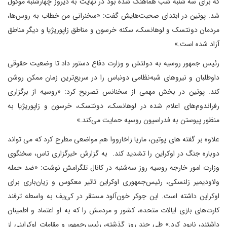
که برای سه شنبه شب هماهنگ شده بود در نهایت به دیروز چهارشنبه موکول
شد. پوتین در ابتدای صحبت‌هایش گفت: «سخنرانی من خطاب به روس‌ها،
مردمان دونتسک و لوهانسک، سکنه خرسون و مناطق زاپوریژیا و دیگر مناطق
آزاد شده است.»
رئیس جمهور روسیه به دولتش و وزارت دفاع دستور داد تا وضعیت حقوقی
داوطلبان و نیروهای شبه‌نظامی دونباس را در سریع‌ترین زمان ممکن روشن
کند. پوتین در بخش مهمی از سخنانس تصریح کرد: «روسیه از برگزاری
رفراندوم‌های اعلام شده در لوهانسک، دونتسک، خرسون و زاپوریژیا به
منظور پیوستن به فدراسیون روسیه حمایت می‌کند.»
علاوه بر گفته های پوتین، ماریا زاخارووا هم مواضعی مطرح کرد که می تواند
دوباره جنگ در اوکراین را تشدید کند. به گزارش خبرگزاری تاس، سخنگوی
وزارت امور خارجه روسیه روز سه‌شنبه در کانال تلگرامش نوشت: «ضد حمله
ولاودیمیر زلنسکی، رئیس‌جمهوری اوکراین تاثیر معکوس و زیان‌باری برای
اوکراین داشته است. این جوکر خون‌آلود مستقر در کی‌یف به واسطه ترفند
کارت‌های بازی ایالات متحده، کشور و مردمش را که به او اعتماد و اطمینان
داشتند، نابود کرد.» طی چند روز گذشته، رئیس‌جمهور و مقامات اوکراینی از