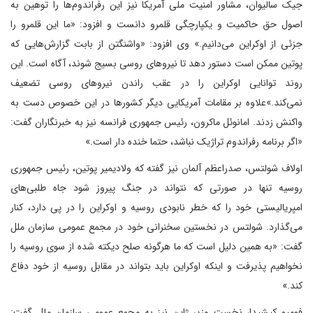
جیک سالیوان، مشاور امنیت ملی آمریکا نیز این رفراندوم‌ها را توهین به
اصول حق حاکمیت و یکپارچگی قلمرو دانست و افزود: «ما این قلمرو را
جزئی از اوکراین می‌دانیم.» وی افزود: «واشنگتن از بابت گزارش‌هایی که
پوتین ممکن است دستور دهد تا نیروهای روسی بسیج شوند، آگاه است. این
روند توانایی اوکراین را در عقب راندن نیروهای روسی تضعیف
نمی‌کند.»علاوه بر مقامات آمریکایی دیگر کشورها در این خصوص دست به
واکنش زدند. امانوئل ماکرون، رئیس جمهوری فرانسه نیز به خبرنگاران گفت:
«اگر برنامه رفراندوم تراژیک نباشد، حتما خنده دار است.»
اولاف شولتس، صدراعظم آلمان نیز گفته که ولادیمیر پوتین، رئیس جمهوری
روسیه تنها در صورتی که نتواند در جنگ پیروز شود جاه طلبی‌های
امپریالیستی خود را که خطر نابودی روسیه و اوکراین را در پی دارد، کنار
می‌گذارد. شولتس در نخستین سخنرانی خود در مجمع عمومی سازمان ملل
گفت: «به همین دلیل است که ما هرگونه صلح دیکته شده از سوی روسیه را
نخواهیم پذیرفت و اینکه اوکراین باید بتواند در مقابل روسیه از خود دفاع
کند.»
فومیو کیشیدا، نخست وزیر ژاپن نیز به مجمع عمومی سازمان ملل گفت: