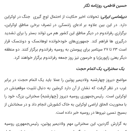
حسین فاطمی، روزنامه نگار
دیپلماسی ایرانی:
تحولات اخیر حکایت از احتمال اوج گیری جنگ در اوکراین
دارد. در این بین علاوه بر ادعای زلنسکی در تصرف برخی مناطق اوکراین،
برگزاری رفراندوم در دیگر مناطق این کشور هم می تواند بستر را برای تشدید
درگیری ها فراهم کند. جمهوری‌های خودخوانده لوهانسک و دونتسک قرار
است ۲۳ تا ۲۷ سپتامبر برای پیوستن به روسیه رفراندوم برگزار کنند. دو منطقه
دیگر یعنی زاپوریژیا و خرسون نیز روز جمعه رفراندوم برگزار خواهند کرد.
یک سخنرانی، یک اتمام حجت
مواضع دیروز چهارشنبه ولادیمیر پوتین را عملا باید یک اتمام حجت در برابر
غرب در نظر گرفت که نشان از آن دارد کرملین به دنبال تثبیت موقعیتش در
اوکراین است. رئیس‌جمهوری روسیه دیروز (چهارشنبه) سخنرانی بزرگ خود را
با محوریت الحاق اراضی اوکراین به خاک کشورش انجام داد و در سخنانش از
بسیج نسبی نیروها در روسیه خبر داده است.
به گزارش گاردین، این سخنرانی مهم ولادیمیر پوتین، رئیس‌جمهوری روسیه