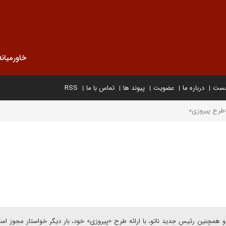
خاورمیانه
خست
درباره ما
عضویت
پیوند ها
تماس با ما
RSS
«طرح پیروزی»
لیا و همچنین رئیس جدید ناتو، با ارائه طرح «پیروزی» خود، بار دیگر خواستار مجوز استف