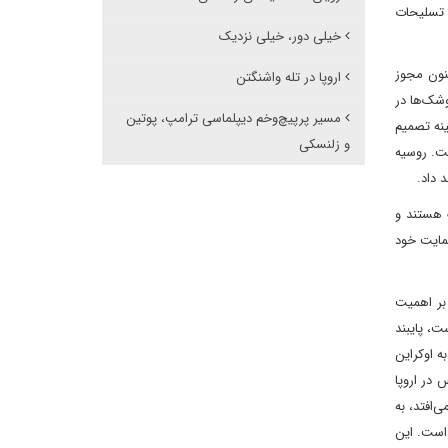
ز تسلیحات
خیلی دور، خیلی نزدیک
کنون مجوز
اروپا در تله واشنگتن
وشک‌ها در
مسیر پرپیچ‌وخم دیپلماسی ترامپ، پوتین
نه تصمیم‌
و زلنسکی
ست. روسیه
 داد.
 هستند و
حمایت خود
بر اهمیت
امل ۳.۲۸ میلیارد دلار کمک مالی است، پایبند
ه اوکراین
 در اروپا
‌افتد، به
 است. این