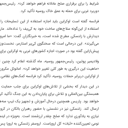
شرایط را برای برقراری صلح عادلانه فراهم خواهد کرد». رئیس‌جم
دوربرد غربی برای حمله به عمق خاک روسیه تأکید کرد.
فرانسه گفته است اوکراین باید اجازه استفاده از این تسلیحات را د
استفاده از این‌گونه سلاح‌های ساخت خود به کی‌یف را نداده‌اند. ما
دیدارش با زلنسکی مطرح شده است، به خبرنگاران گفت:‌ «ما امروز د
می‌گیرند». این در‌حالی است که سخنگوی کی‌یر استارمر، نخست‌وزیر 
پیش‌از‌این گفته بود‌ در صورت اجازه کشورهای غربی به اوکراین برا
ولادیمیر پوتین، رئیس‌جمهور‌ روسیه، ماه گذشته اعلام کرد‌ چن
«ماهیت این درگیری به‌ طور کلی تغییر خواهد کرد». امانوئل مکرون،
از اوکراین در‌برابر حملات روسیه، تأکید کرد‌ فرانسه کمک‌های نظامی 
در این دیدار که بخشی از تلاش‌های اوکراین برای جلب حمایت 
خواهد بود. پاریس همچنین در‌حال آموزش و تجهیز یک تیپ سه‌هزار ن
ارسال کند. زلنسکی نیز در نشستی با حضور رهبران بالکان در کروا
نیازی به یادآوری ندارد که صلح چقدر ارزشمند است. به‌ویژه در اینجا،
نوعی تعیین‌کننده «ثبات» کل اروپا‌ست. اروسفر زلنسکی به اروپا پ