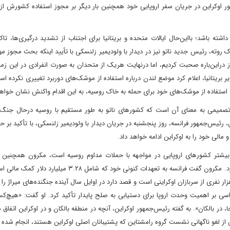
هور اوکراین در جریان سفر اروپایی خود همچنین بار دیگر بر مجوز استفاده کشورش ا
اشته باشد؛ با‌این‌حال ایالات متحده و بریتانیا برای اجتناب از تشدید درگیری‌ها، تا
رک روته، رئیس جدید ناتو‌ نیز در دیدار با ولودیمیر زلنسکی با تأیید اینکه بحث مجوز م
ر‌این‌باره صحبت کردیم، اما در‌نهایت هر‌یک از متحدان به صورت انفرادی در این زمی
بریتانیا، اعلام کرد‌ موضع لندن درباره استفاده از موشک‌های دوربرد تغییری نکرده ا
ی استفاده از موشک‌های خود برای حمله به خاک روسیه، به این اقدام واکنش نشان خواهد
ین تصمیمی به معنای آن است که کشورهای ناتو به‌ طور مستقیم با روسیه در‌حال جنگ
 رئیس‌جمهور‌ فرانسه، روز پنجشنبه در جریان دیدار با ولودیمیر زلنسکی، با تأکید بر 
و مالی خود را به اوکراین ادامه خواهد داد.
بیشتر کشورهای اروپایی در مواجهه با حملات مداوم روسیه است، مکرون همچنین 
همبستگی بین‌المللی و تلاش برای پایان‌دادن به این جنگ تأکید کرد. مکرون گفت فرانسه به تعهدات کنونی خود که ش
فری از سربازان اوکراینی است و قصد دارد در اوایل سال آینده جنگنده‌های میراژ را ب
سی بر اهمیت وحدت اروپا برای دستیابی به صلح پایدار تأکید کرد. او گفت: «هیچ‌کس
 در بالکان». به گفته رئیس‌جمهور اوکراین، آنچه در منطقه بالکان و در اوکراین اتفاق می
س از لغو ناگهانی نشست گروه رامشتاین‌ که پشتیبانان اصلی اوکراین هستند، انجام شده