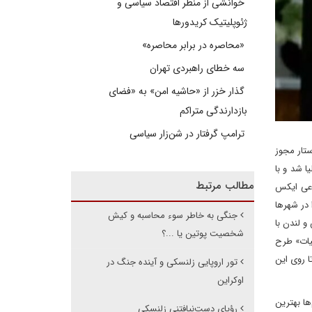
خوانشی از منظر اقتصاد سیاسی و
ژئوپلیتیک کریدورها
«محاصره در برابر محاصره»
سه خطای راهبردی تهران
گذار خزر از «حاشیه امن» به «فضای
بازدارندگی متراکم
ترامپ گرفتار در شن‌زار سیاسی
ستار مجوز
‌ شد و با
مطالب مرتبط
اعی ایکس
 در شهرها
جنگی به خاطر سوء محاسبه و کیش
و لندن با
شخصیت پوتین یا ...؟
ئیات» طرح
ا روی این
تور اروپایی زلنسکی و آینده جنگ در
اوکراین
ها بهترین
رؤیای دست‌نیافتنی زلنسکی