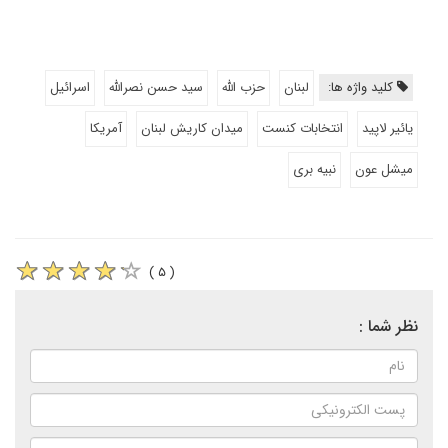
کلید واژه ها:
لبنان
حزب الله
سید حسن نصرالله
اسرائیل
یائیر لاپید
انتخابات کنست
میدان کاریش لبنان
آمریکا
میشل عون
نبیه بری
( ۵ )
نظر شما :