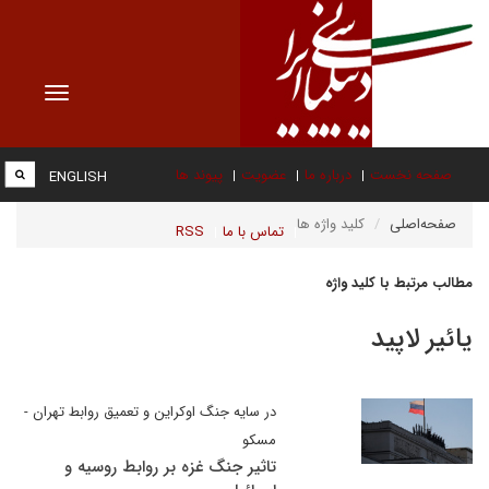
Toggle
vigation
صفحه نخست
درباره ما
عضویت
پیوند ها
ENGLISH
صفحه‌اصلی
کلید واژه ها
تماس با ما
RSS
مطالب مرتبط با کلید واژه
یائیر لاپید
در سایه جنگ اوکراین و تعمیق روابط تهران -
مسکو
تاثیر جنگ غزه بر روابط روسیه و