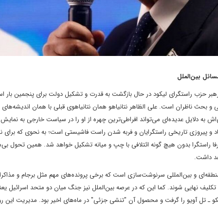
سائل بین‌الملل
و رهبر حزب راستگرای لیکود در حال بازگشت به قدرت و تشکیل دولت برای پنجمین بار ا
 و بحث ناظران است. علی الظاهر نتانیاهو همان نتانیاهوی قبلی با همان اندیشه‌های
 به دلایل عدیده‌ای می‌تواند افراطی‌ترین چهره از او را در سیاست خارجی به نمایش ب
حاد و پیروزی تاریخی راستگرایان و فربه‌ شدن راست فاشیستی است؛ به نحوی که برای 
ا راستگرا بدون هیچ گونه ائتلافی با چپ و میانه تشکیل خواهد شد. همین تحول بی‌س
هد داشت.
طقه‌ای و بین‌المللی سرنوشت‌سازی است که برخی پرونده‌های مهم مثل برجام و مذاکر
 تکلیف نهایی شوند. کما این که در عرصه بین‌الملل نیز جنگ میان دو متحد اسرائیل یع
و ـ تل آویو را گرفت و محصول آن "تنشی جزئی" در ماه‌های اخیر بود. مدیریت این ر