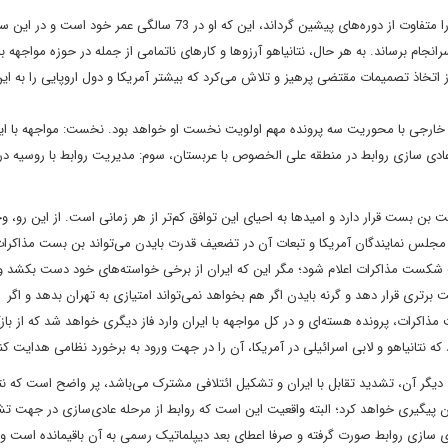
ثالثا، سومین عاملی که می‌تواند دوره نخست وزیری پنجم نتانیاهو را متفاوت از دوره‌های پیشین گرداند، این که او در 73 سالگی عمر خو
انجام برساند. به هر حال، نتانیاهو آرزوها و کارهای ناتمامی از جمله در حوزه مواجهه با 
از اتخاذ تصمیمات مقتضی پرهیز و تلاش می‌کرد که بیشتر آمریکا و دول اروپایی را به 
خارجی با محوریت سه پرونده مهم اولویت نخست او خواهد بود. نخست: مواجهه با ایر
 سازی روابط در منطقه علی الخصوص با عربستان، سوم: مدیریت روابط با روسیه در 
بن بست قرار دارد و امیدها به احیای این توافق کم‌تر از هر زمانی است. از این رو، و
 مجلس نمایندگان آمریکا و تبعات آن در تضعیف قدرت بایدن می‌تواند بن بست مذاکرات
 شکست مذاکرات اعلام شود؛ مگر این که ایران از برخی خواسته‌های خود دست بکشد و
برتری قرار دهد و گرنه بایدن اگر هم بخواهد نمی‌تواند امتیازی به تهران بدهد و اگر
مذاکرات، پرونده هسته‌ای و در کل مواجهه با ایران وارد فاز دیگری خواهد شد که از ب
 نتانیاهو و لابی اسرائیلی در آمریکا، آن را در جهت ورود به برخورد نظامی هدایت کن
یگر آن، تشدید تقابل با ایران و تشکیل ائتلافی مشترک می‌باشد، پر واضح است که نتا
وان پیگیری خواهد کرد؛ البته واقعیت این است که روابط از مرحله عادی‌سازی در جهت ت
دی سازی روابط صورت گرفته و صرفا اعطای بعد دیپلماتیک رسمی به آن باقیمانده است و ا