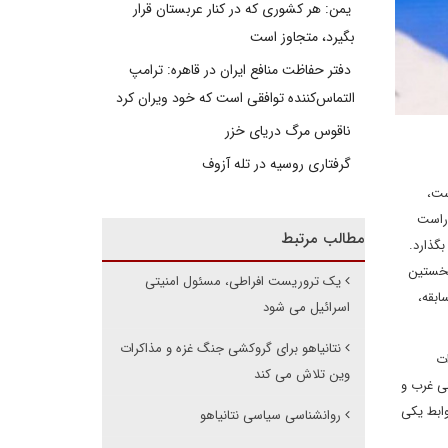
یمن: هر کشوری که در کنار عربستان قرار
بگیرد، متجاوز است
دفتر حفاظت منافع ایران در قاهره: ترامپ
التماس‌کننده توافقی است که خود ویران کرد
ناقوس مرگ دریای خزر
گرفتاری روسیه در تله آزوف
ست،
 راست
مطالب مرتبط
گذارد.
نخستین
یک تروریست افراطی، مسئول امنیتی
ابقه،
اسرائیل می شود
نتانیاهو برای گروکشی جنگ غزه و مذاکرات
ات
وین تلاش می کند
نی غرب و
وابط یکی
روانشناسی سیاسی نتانیاهو