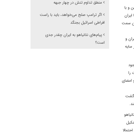
منطق تداوم تنش در چهار جبهه
د است و در این سن و با
اگر ترامپ صلح می‌خواهد، باید با راست
ایران
افراطی اسرائیل بجنگد
این سمت
پیام‌های نتانیاهو به ایران چقدر جدی
ان و
است؟
سایه
جود
 را
 امضای
ازگشت
ند.
نیاهو
شکیل
حتمالا