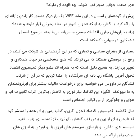
های متعدد جهانی منجر نمی شوند، چه فایده ای دارند؟
پیش از گردهمایی امسال در این ماه، WEF یک بار دیگر دستور کار بلندپروازانه ای
را ارائه کرد. با اذعان به اینکه «جهان امروز در نقطه بحرانی قرار دارد» و «تعداد
زیاد بحران‌های جاری اقدامات جمعی جسورانه می‌طلبد»، موضوع امسال
«همکاری در جهانی تکه‌تکه» است.
بسیاری از رهبران سیاسی و تجاری که در این گردهمایی ها شرکت می کنند، در
واقع در موقعیتی هستند که می توانند گام های مشخصی در جهت همکاری و
تغییر بردارند. به همین دلیل است که به همراه 29 عضو دیگر کمیسیون اقتصاد
تحول آفرین باشگاه رم، نامه ای سرگشاده را امضا کردیم که در آن از شرکت
کنندگان در داووس می خواهیم برای درخواست مالیات بیشتر برای ابرثروتمندان
به ما بپیوندند. انگیزه این تقاضا، نیاز فوری به کاهش بدترین اثرات تغییرات آب و
هوایی و جلوگیری از بی ثباتی اجتماعی است.
سال گذشته، کمیسیون اقتصاد تحول آفرین، کتاب زمین برای همه را منتشر کرد
که طرحی برای از بین بردن فقر، کاهش نابرابری، توانمندسازی زنان، تغییر
سیستم های غذایی، و بازسازی سیستم های انرژی با رو آوردن به انرژی های
تجدیدپذیر ارائه می دهد.