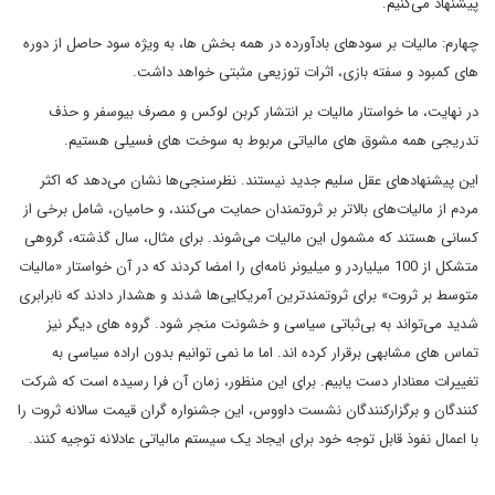
پیشنهاد می‌کنیم.
چهارم: مالیات بر سودهای بادآورده در همه بخش ها، به ویژه سود حاصل از دوره
های کمبود و سفته بازی، اثرات توزیعی مثبتی خواهد داشت.
در نهایت، ما خواستار مالیات بر انتشار کربن لوکس و مصرف بیوسفر و حذف
تدریجی همه مشوق های مالیاتی مربوط به سوخت های فسیلی هستیم.
این پیشنهادهای عقل سلیم جدید نیستند. نظرسنجی‌ها نشان می‌دهد که اکثر
مردم از مالیات‌های بالاتر بر ثروتمندان حمایت می‌کنند، و حامیان، شامل برخی از
کسانی هستند که مشمول این مالیات می‌شوند. برای مثال، سال گذشته، گروهی
متشکل از 100 میلیاردر و میلیونر نامه‌ای را امضا کردند که در آن خواستار «مالیات
متوسط بر ثروت» برای ثروتمندترین آمریکایی‌ها شدند و هشدار دادند که نابرابری
شدید می‌تواند به بی‌ثباتی سیاسی و خشونت منجر شود. گروه های دیگر نیز
تماس های مشابهی برقرار کرده اند. اما ما نمی توانیم بدون اراده سیاسی به
تغییرات معنادار دست یابیم. برای این منظور، زمان آن فرا رسیده است که شرکت
کنندگان و برگزارکنندگان نشست داووس، این جشنواره گران قیمت سالانه ثروت را
با اعمال نفوذ قابل توجه خود برای ایجاد یک سیستم مالیاتی عادلانه توجیه کنند.