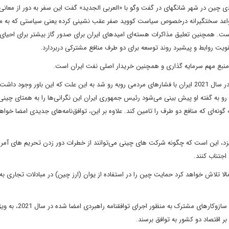
ی چین در شهر شانگهای در گفت وگو با «العربی الجدید» گفت این سفر به دور از معان
ز قواعد سختگیرانه درخصوص سیاست کووید صفر عقب نشینی کرده یعنی سیاستی که به م
ست. همچنین تعلیق مذاکرات هسته‌ای امیدهای ایران برای صدور گاز بیشتر برای احیا
تقویت روابط و پیشبرد روند توسعه برای دو طرف منافع مشترکی دربردارد.
منبع مهم سرمایه گذاری و همچنین خریدار اصلی نفت ایران است.
لی کن بیان کرد که در پی امضای توافقنامه راهبردی میان دو کشور در سال 2021 ایران با فشارهای مردمی روبه رو شد به این علت که این باور وجو
ن رو به گفته او پیش بینی می‌شود رئیس جمهوری ایران این نگرانی‌ها را به همتای چینی
ه گونه‌ای که منافع دو طرف را تامین کند. علاوه بر این، توافق‌نامه‌های جدیدی امضا خوا
گیزد، این است که چگونه شرکت های چینی می‌توانند از خطرات دور زدن تحریم های آمری
اجتناب کنند.
الا تلاش خواهد کرد حمایت چین را در استفاده از یوان (ارز چین) در مبادلات تجاری به
وی همچنین پیش بینی کرد که دو طرف بر سر برنامه‌ای برای تدوین سا
ر اقتصاد دو کشور به توافق برسند.