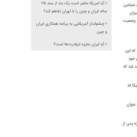
آیا امریکا حاضر است یک بند از سند ۲۵
ی سیاسی
ساله ایران و چین را با تهران تفاهم کند؟
یزان
ی وضعیت
چشم‌انداز آمریکایی به برنامه همکاری ایران
و چین
آیا ایران جایزه ابرقدرت‌ها است؟
د داشت که این
 خود
هد شد که
کا که
 عنوان
زوکارهای مشترک به منظور اجرای توافقنامه راهبردی امضا شده در سال 2021، به ویژه پس از