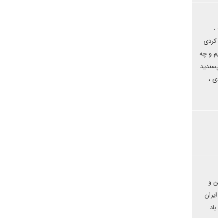
،
 کردی
م و چه
پسندید
ی ،
ن و
ز مهرماه سال 1401 یاد اتحاد ملت ایران
اد