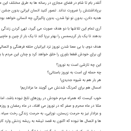
آنقدر بام تا شام در فضای مجازی در رسانه ها به طرق مختلف این م
برپاداشتنش را ضرورت نداند. تصور کنید انسان ایرانی بدون جشن
هدیه دادن، بدون نو نوا شدن، بدون پاکیزگی چه انسانی خواهد بو
آری تمام این تلاشها با دو هدف صورت می گیرد، تهی کردن زندگی فرد
بدهند تا یک بار کریسمس را بهتر برپا کند تا یک بار از چین و ماچین ج
هدف دوم، با بی معنا شدن نوروز نزد ایرانیان حلقه فرهنگی و اتصال
ای برای خودش قطعا باوری را خلق خواهد کرد و چنان این مردم با
این چه تازشی است به نوروز؟
چه حمله ای است به نوروز باستانی؟
هر بار هم به شیوه جدیدی!
امسال هم برای کمرنگ شدنش می گویند ما عزاداریم!
خوب کیست که همراه مردم خودش در روزهای تلخ نبوده باشد، اما، 
مثلا در ماه محرم و صفر که در نوروز می افتاد، در ماه رمضان و روز
و عزادار نیز به حرمت زیستن، نوزایی، به حرمت زندگی رخت سیاه و 
ها و اتصال ها نبوده که اکنون به قصد تیشه به ریشه زدنش وارد کارز