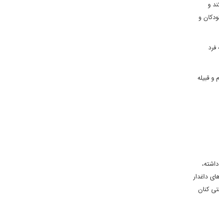
ند و
دکان و
فرد
و قبیله
اشته،
ای داغدار
تی کنان