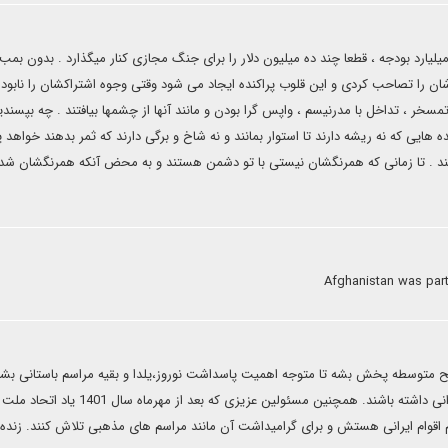
یارد بودجه ، قطعا چند ده میلیون دلار را برای جنگ مجازی کنار میگذارد . بدون بمب 
ان را تصاحب کردی و این قلوب پراکنده ایجاد می شود وقتی وجوه اشتراکشان را نابود
سخر ، تداخل با مدرنیسم ، واپس گرا بودن و مانند آنها از چشمها بیافتند . چه بپسندی
 هایی که نه ریشه دارند تا استوار بمانند و نه شاخ و برگی دارند که ثمر بدهند خواهد 
ستند . تا زمانی که همرنگشان نیستی با تو دشمن هستند و به محض آنکه همرنگشان شد
Afghanistan was part 
سطح متوسطه پخش بشه تا متوجه اهمیت پاسداشت نوروز،یلدا و بقیه مراسم باستانی بش
اهمیتی که برای ولنتاین وارداتی دارند رو برای جشنها و رسوم ایرانی داشته باشند. همچنین مسئولین عزیزی که بعد ا
م اقوام ایرانی هستش و برای گرامیداشت آن مانند مراسم های مذهبی تلاش کنند. زنده ب