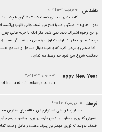
ناشناس
۰۴ فروردین ۱۴۰۲ | ۱۸:۳۳
کلید فضای مجازی دست کیه ؟ پنتاگون با چند صد میل
بدون هزینه ی سنگین ملتها فتح می شوند وقتی قلوب پراکنده اش
و این وجوه اشتراک نابود نمی شود مگر آنکه با حربه هایی چون تم
نپسندیم غرب ما را در اولویت اول مرده می خواهد. اگر نشد ، زنده
. اما سخنی با برخی افراد که با غرب دنبال تساهل و تسامح ه
بردگیت شروع می شود حد وسط هم ندارد .
Happy New Year
۰۴ فروردین ۱۴۰۲ | ۲۳:۵۱
of Iran and still belongs to Iran
فرهاد
۰۵ فروردین ۱۴۰۲ | ۰۹:۴۵
بسیار زیبا و عالی امیدوارم این مقاله برای مدارس 
افتادند بدونند که نوروز مهمترین پیوند دهنده و عامل وحدت تما