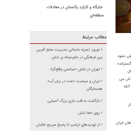
جایگاه و کارکرد پاکستان در معادلات
منطقه‌ای
مطالب مرتبط
نوروز، تجربه‌ باستانی مدیریت صلح آفرین
وش نشود.
بین فرهنگی در خاورمیانه پر تنش
گسترانده
تهران در نقش «میانجی واقع‌گرا»
ال
تلاش می
ایران و سیاست «نفت در برابر آب»
آنکه
همسایگان
بازگشت به قلب بازی بزرگ آسیایی
ر
روی خط تنش
ان ایران
از تهدیدهای ترامپ تا پاسخ صریح طالبان