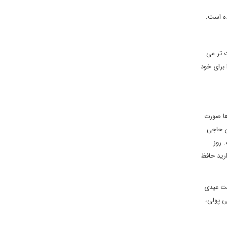
ده است.
ت تر می
 برای خود
 ها صورت
ن حاجی
 روز
رید حافظ
نت عیدی
ی پولی،