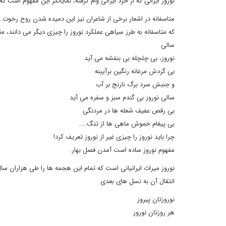
نوروز ایرانی که از خرد ایرانی وام گرفته، نمایانگر این مفهوم است 
متاسفانه در اشعار برخی از شاعران نیز این دمیده شدن روح رخوت و 
که متاسفانه به طرز سیاهی عملکرد نوروز را چیزی دیگر می دانند، م
سالی
نوروز، بی چلچله بی بنفشه می آید
بی گردش مرغانه رنگین برآیینه
و جنبش سرد برگ نارنج بر آب
سالی نوروز بی گندم سبز و سفره می آید
بی رقص عفیف شعله ها در مردنگی
بی پیغام خموش ماهی ها از تنگ....
چرا باید نوروز را چیزی غیر از نوروز تعریف کرد!
مفهوم نوروز ساده است آمدن فصل بهار.
نوروز میراث ایرانیانی است که تمام این هجمه ها را طی هزاران سال د
انتقال آن به نسل های بعدی
نوروزتان پیروز
هر روزتان نوروز