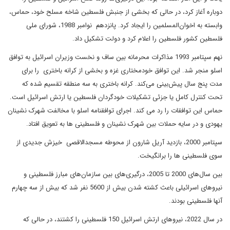
دوباره آغاز کرد، در حالی که بخشی از جنبش فلسطین شاخه مسلح خود، حماس،
وابسته به اخوان‌المسلمین را ایجاد کرد. پانزدهم نوامبر 1988، شورای ملی
فلسطین کشور فلسطین را اعلام کرد و دولت تشکیل داد.
نهم سپتامبر 1993 مذاکرات محرمانه بین ساف و نخست وزیران اسرائیل به توافق
اسلو منجر شد. این توافق خودمختاری غزه و بخشی از کرانه باختری را برای
مدت پنج سال پیش‌بینی می‌کند. کرانه باختری به سه منطقه تقسیم شده که
تحت کنترل کامل یا جزئی تشکیلات خودگردان فلسطین یا ارتش اسرائیل است.
حماس این توافقات را رد می کند. اجرای توافقنامه اسلو با مخالفت شهرک نشینان
یهودی و در سایه حملات بین شهرک نشینان و فلسطینی ها به تعویق افتاد.
سپتامبر 2000، بازدید آریل شارون از محوطه مسجدالاقصی خیزش جدیدی از
سوی فلسطینی ها را برانگیخت.
بین سال‌های 2000 تا 2005، درگیری‌های بین سازمان‌های مبارز فلسطینی و
نیروهای اسرائیلی باعث کشته شدن بیش از 5600 نفر شد که بیش از سه چهارم
آنها فلسطینی بودند.
در سال 2022، نیروهای ارتش اسرائیل 150 فلسطینی را کشتند، در حالی که