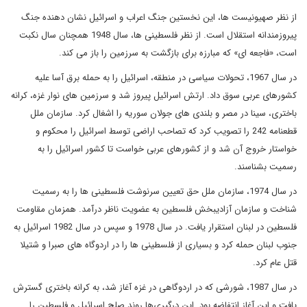
از نظر صهیونیست ها، این نخستین جنگ اعراب و اسرائیل نشان دهنده جنگ
پیروزمندانه استقلال است. از نظر فلسطینی ها، سال 1948 همچنان سال نکبت
است، «فاجعه ای» که مبارزه برای بازگشت به سرزمین را باز می کند.
در سال 1967، تحولات سیاسی در منطقه، اسرائیل را به حمله برق آسا علیه
کشورهای عربی سوق داد. ارتش اسرائیل پیروز شد و سرزمین های نوار غزه، کرانه
باختری، سینا در مصر و بلندی های جولان سوریه را اشغال کرد. سازمان ملل
قطعنامه 242 را تصویب کرد که تصاحب اراضی توسط اسرائیل را محکوم و
خواستار خروج آن شد و از کشورهای عربی خواست تا کشور اسرائیل را به
رسمیت بشناسند.
در سال 1974، سازمان ملل حق تعیین سرنوشت فلسطینی ها را به رسمیت
شناخت و سازمان آزادیبخش فلسطین به عضویت ناظر درآمد. همزمان مقاومت
فلسطین در لبنان استقرار یافت. در سال 1978 و سپس در سال 1982 اسرائیل به
جنوب لبنان حمله کرد و بسیاری از فلسطینی ها را در اردوگاه های صبرا و شتیلا
قتل عام کرد.
در سال 1987، شورشی که در اردوگاهی در غزه آغاز شد، به کرانه باختری گسترش
یافت و این آغاز انتفاضه بود. این درگیری‌ها روند صلح اسرائیل و فلسطین را