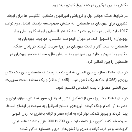
نگاهی به این درگیری در ده تاریخ کلیدی بیندازیم.
در شرایط جنگ جهانی اول و فروپاشی امپراتوری عثمانی، انگلیسی‌ها برای ایجاد
کشوری برای یهودیان در فلسطین، به جنبش صهیونیسم نزدیک شدند. دوم نوامبر
1917، لرد بالفور در نامه‌ای متعهد شد که «در فلسطین ایجاد کانون ملی برای
یهودیان» را تسهیل کند. در دوران قیمومت انگلیس، مهاجرت یهودیان به
فلسطین به علت آزار و اذیت یهودیان در اروپا سرعت گرفت. در پایان جنگ،
انگلیس با سپردن اداره این سرزمین به سازمان ملل، مساله حضور یهودیان در
فلسطین را بین المللی کرد.
در سال 1947، سازمان بین المللی به این نتیجه رسید که فلسطین بین یک کشور
یهودی (55٪ از خاک)، یک کشور عربی (45٪ از خاک) و یک منطقه تحت مدیریت
بین المللی مطابق با بیت المقدس تقسیم شود.
در سال 1948 یک روز پس از تشکیل کشور اسرائیل، سوریه، لبنان، عراق، اردن و
مصر به آن اعلام جنگ کردند. نیروهای مسلح اسرائیل به سرعت بر اوضاع تسلط
پیدا کردند و پیروز شدند. نوار غزه به اداره مصر و کرانه باختری به اردن کنونی
سپرده شد که تا کنون نیز ادامه دارد. بین 700 تا 900 هزار پناهنده فلسطینی
گریختند و در غزه، کرانه باختری یا کشورهای عربی همسایه ساکن شدند.