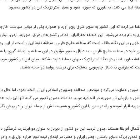
قه ایفا می کنند، به طوری که حوزه نفوذ و عمق استراتژیک این دو کشور محدود
اقتضا می‌کرده که این کشور به سوی شرق روی آورد و همواره یکی از مبانی سیاست خار
ربی» نام برده می‌شود. این منطقه جغرافیایی تمامی کشورهای عراق، سوریه، اردن، لبنا
 بر این نکته واقف است که منطقه خلیج فارس، منطقه نفوذ ایران است، از این رو 
خود در منطقه خلیج فارس، به دنبال حضور مؤثرتر در این منطقه و ارتباط گیری با ه
نطقة خاورمیانه بر دو تنگة استراتژیک جهان تسلط دارند، شکاف میان این دو کشور، م
ست که طرفین به دنبال چارچوبی مشترک برای توسعه روابط دو جانبه باشند.
 سوری حمایت می‌کرد و موضعی مخالف جمهوری اسلامی ایران اتخاد نمود، اما حال ب
 این کشور و بازپذیرش سوریه در اتحادیه عرب، مقامات مصری تصور می کنند آنها نیز باید 
ریه اقرار نموده و راه دوستی با این کشور و همپیمانانش از جمله ایران را در پیش بگی
مال آفریقا هستند. بدون تردید این دو کشور از دیرباز به عنوان دو ابرقدرت فرهنگی در
دن بزرگ دنیای باستان، یعنی ایران و مصر، در ابتدای نیمه دوم هزاره اول ق.م و در 