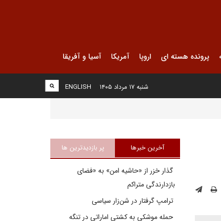
پرونده هسته ای
اروپا
آمریکا
آسیا و آفریقا
شنبه ۱۷ مرداد ۱۴۰۵
ENGLISH
آخرین خبرها
پر بازدیدترین ها
گذار خزر از «حاشیه امن» به «فضای
بازدارندگی متراکم
ترامپ گرفتار در شن‌زار سیاسی
حمله موشکی به کشتی اماراتی در تنگه