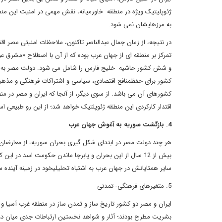
ژئوپلیتیک ویژه در منطقه خاورمیانه، نقش مهمی در امنیت این منط
به مرزهایشان نمی شود.
در نتیجه، از زمان جمال عبدالناصر تاکنون، ملاحظات امنیتی مصر 
تمرکز بر منطقه ای از جهان عرب بوده که از آن با اصطلاح «مشرق ع
و شش کشور حاشیه خلیج فارس را شامل می شود. دولت مصر به خوبی
کشور برای حفظمنافع اقتصادی، سیاسی و اشتراکات فرهنگی و مذهبی 
کشورهای آن می باشد. از سوی دیگر، از آنجا که ایران و مصر در م
اقتدار کارکردی این منطقه ژئوپلتیک خواهد شد؛ از این رو طبیعی ا
4. بازگشت سوریه به آغوش جهان عرب
هر چند دولت مصر در ابتدای شکل گیری بحران سوریه، از معارضان
بیش از 12 سال از این بحران و پابرجا ماندن حکومت اسد در
سایر همتایانش در جهان عرب به اشتباه تحلیلیخود در زمینه آینده سو
5. متغیرهای فرهنگی- تمدنی
ایران و مصر دو کشور تاریخ ساز و تمدن ساز در منطقه غرب آسیا و ش
بشریت مطرح بودند؛ آثار و شواهد نخستین ارتباطات جدی میان دو تم