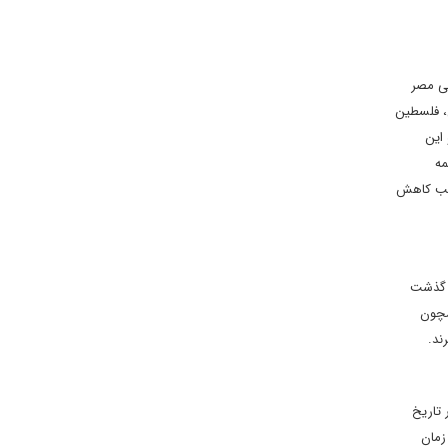
جی مصر
ن، فلسطین
این
مه
وجب کاهش
ا گذشت
همچون
رند.
 تاریخ
زمان