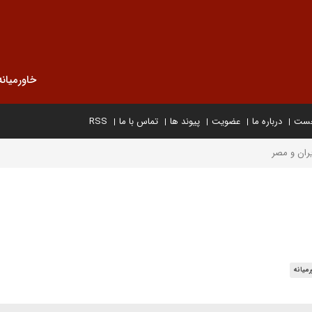
خاورمیانه
خست
درباره ما
عضویت
پیوند ها
تماس با ما
RSS
یران و مصر
میانه