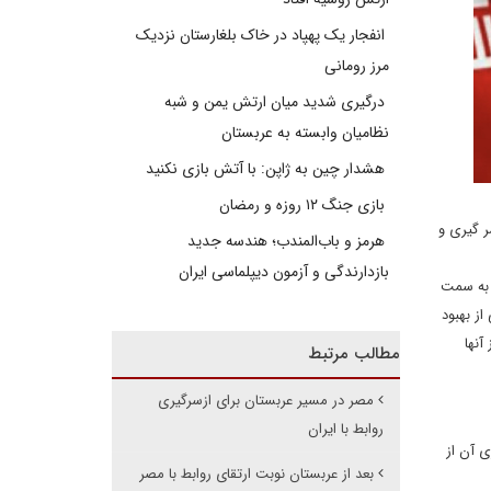
انفجار یک پهپاد در خاک بلغارستان نزدیک
مرز رومانی
درگیری شدید میان ارتش یمن و شبه
نظامیان وابسته به عربستان
هشدار چین به ژاپن: با آتش بازی نکنید
بازی جنگ ۱۲ روزه و رمضان
ر گیری و
هرمز و باب‌المندب؛ هندسه جدید
بازدارندگی و آزمون دیپلماسی ایران
 به سمت
از بهبود
آنها
مطالب مرتبط
مصر در مسیر عربستان برای ازسرگیری
روابط با ایران
زی آن از
بعد از عربستان نوبت ارتقای روابط با مصر