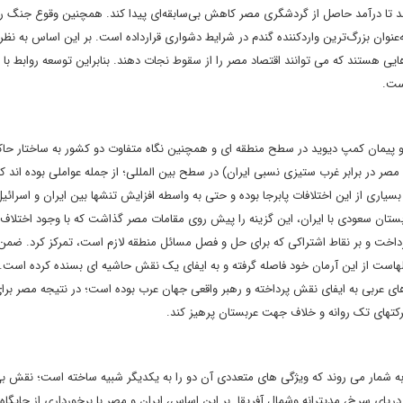
د تا درآمد حاصل از گردشگری مصر کاهش بی‌سابقه‌ای پیدا کند. همچنین وقوع جنگ ر
نند مصر را به‌عنوان بزرگ‌ترین واردکننده گندم در شرایط دشواری قرارداده است. بر این اساس به نظ
ی هستند که می توانند اقتصاد مصر را از سقوط نجات ‌دهند. بنابراین توسعه روابط با
است.
مان کمپ دیوید در سطح منطقه ای و همچنین نگاه متفاوت دو کشور به ساختار حاکم
مصر در برابر غرب ستیزی نسبی ایران) در سطح بین المللی؛ از جمله عواملی بوده اند ک
سیاری از این اختلافات پابرجا بوده و حتی به واسطه افزایش تنشها بین ایران و اسرائی
ربستان سعودی با ایران، این گزینه را پیش روی مقامات مصر گذاشت که با وجود اختلاف 
رداخت و بر نقاط اشتراکی که برای حل و فصل مسائل منطقه لازم است، تمرکز کرد. ضمن ا
هاست از این آرمان خود فاصله گرفته و به ایفای یک نقش حاشیه ای بسنده کرده است.
های عربی به ایفای نقش پرداخته و رهبر واقعی جهان عرب بوده است؛ در نتیجه مصر بر
کتهای تک روانه و خلاف جهت عربستان پرهیز کند.
به شمار می روند که ویژگی های متعددی آن دو را به یکدیگر شبیه ساخته است؛ نقش ب
ریای سرخ، مدیترانه وشمال آفریقا. بر این اساس، ایران و مصر با برخورداری از جایگاه