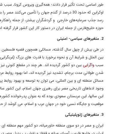
طور اساسی تحت تأثیر قرار دادند؛ همه‌گیری ویروس کرونا، سبب ش
اوکراین که حدود 30 درصد از گندم جهان را تأمین می‌ک
رسد جذب سرمایه‌های خارجی و گردشگران بیشتر، از جمله راهکارهای
حوزه خلیج‌فارس از جمله ایران در دستور کار این کشور قرار گرفته 
2. متغیرهای سیاسی- امنیتی
در طی بیش از چهل سال گذشته، مسائلی همچون قضیه فلسطین و پی
بین الملل و شرایط آن و نحوه برخورد با قدرت های بزرگ (غربگرایی 
سبب
واگرایی
بین دو کشور گردیده اند. هر چند در مقطع کنونی نیز ب
شدن طولانی مدت برجام، تشدید نیز گردیده اند، اما بهبود روابط ع
مسائل منطقه ای و بین المللی، می توان به توسعه و بهبود روابط پ
وجود ادعاهای تاریخی مصر برای رهبری جهان اسلام، این کشور سال
این سالها، این عربستان سعودی بوده که به عنوان پدرخوانده کشور
موقعیت و جایگاه نسبی خود در جهان عرب و اسلام، می کوشد از حر
3. متغیرهای ژئوپلیتیکی
ایران و مصر در دو سوی منطقه خاورمیانه، دو کشور مهم منطقه ای 
ایران در خلیج فارس، آسیای میانه و قفقاز و نقش بی بدیل مصر در د