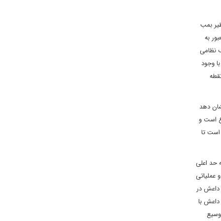
ظیر بمب
ور به
ف نظامی
ا وجود
قطه
شان دهد
ع است و
است تا
 حد اعلی
 عملیاتی
 داعش در
داعش با
وسیع