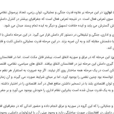
توازن:
در این مرحله بر علاوه قدرت جنگی و عملیاتی، توان رزمی، تعداد پرسونل نظام
 سوی تعرض فعال است. در نتیجه تعرض فعال است که جغرافیای بیشتر در کنترل داعش
عش گسترش می یابد و ایده خلافت تسهیل و دیگر به ایده تمام پسند مبدل می شود.
 اداری، جنگی و تبلیغاتی در دستور کار داعش قرار می گیرد. در این مرحله داعش با ا
ا دشمنش مقابله کند و به آن ضربه بزند. در این مرحله قدرت عملیاتی داعش ثابت و قاب
 کند.
ن:
این مرحله که در عراق و سوریه اتفاق است، بیشتر قابل مکث است. اما در افغانستا
یری داعش این مرحله نیز در افغانستان اتفاق بیافتد. اتفاق های سیاسی، نظامی، اقتص
مکن است در یک مرحله همه ساختار روی کار نیایند. اگر چه ضرورت به استقرار هر نظم 
وانسته بود چنین نظمی را بوجود آورد، اما بر مبنای شرایط صورت می گیرند و آن زما
وان اقتصادی بلند با در تسخیر داشتن منافع فعال در آمد اقتصادی را در اختیار داشته ب
 یک قدرت مبدل شده است بنابراین نظام اداری را خودش بوجود می آورد و بر جغرا
نایاتی را که این گروه در سوریه و عراق انجام داده و حضور اندکی که در جغرافیای اف
 داعش در افغانستان صورت ساختگی دارد و وجود عینی آن با ایدئولوژی داعشی، وجود ن