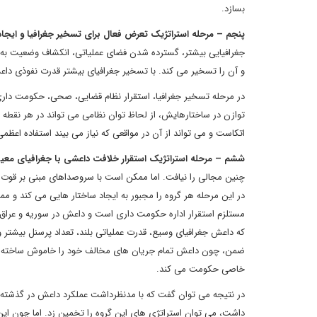
بسازد.
پنجم – مرحله استراتژیک تعرض فعال برای تسخیر جغرافیا و ایجاد 
جغرافیایی بیشتر، گسترده شدن فضای عملیاتی، انکشاف وضعیت به
و آن را تسخیر می کند. با تسخیر جغرافیای بیشتر قدرت نفوذی دا
در مرحله تسخیر جغرافیا، استقرار نظام قضایی، صحی، حکومت داری و
توازن در ساختارهایش، از لحاظ توان نظامی می تواند در هر نقطه ب
اتکاست و می تواند از آن در مواقعی که نیاز می بیند استفاده اعظمی
ششم – مرحله استراتژیک استقرار خلافت داعشی با جغرافیای معی
چنین مجالی را نیافت. اما ممکن است با سروصداهای مبنی بر قوت گ
در این مرحله هر گروه را مجبور به ایجاد ساختار هایی می کند و م
مستلزم استقرار اداره حکومت داری است و داعش در سوریه و عراق ت
که داعش جغرافیای وسیع، قدرت عملیاتی بلند، تعداد پرسنل بیشتر و ت
ضمن، چون داعش تمام جریان های مخالف خود را خاموش ساخته و به
خاصی حکومت می کند.
در نتیجه می توان گفت که با مدنظرداشت عملکرد داعش در گذشته و ج
داشت، می توان استراتژی های این گروه را تخمین زد. اما چون این