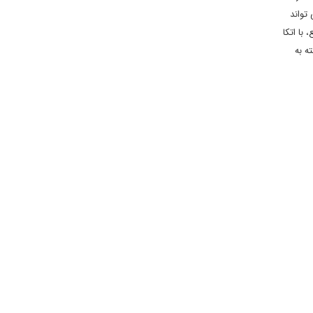
تواند
با اتکا
ه به