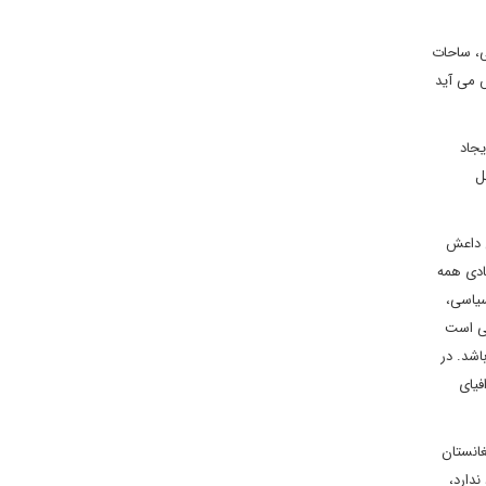
ی، ساحات
 می آید
یجاد
ل
ن داعش
ادی همه
سیاسی،
نی است
اشد. در
فیای
غانستان
دارد،