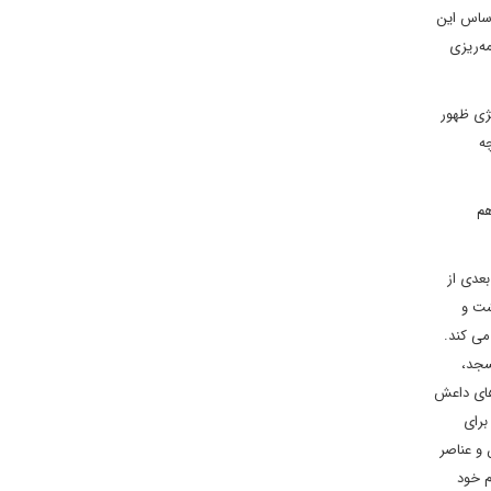
اساس این
ه‌ریزی
ژی ظهور
ه
هم
عدی از
شت و
می کند.
سجد،
های داعش
برای
 و عناصر
م خود