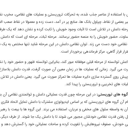
 با استفاده از عناصر جذب شده، به تحرکات تروریستی و عملیات های نظامی، مخرب ن
بعضی از نقاط، چپاول بانک ها، منابع پر در آمد، دست زده و معمولا در نقاط صعب العب
رحله داعش در تلاش است تا اثبات وجود خویش را ثابت کرده و نشان دهد که یک طر
ساوت، حضور خویش را به منصه حضور برسانند. مرحله ثبات، مرحله ای است که داعش ب
اه نظامی خود دست می زند. توان نظامی داعش در این مرحله شاید تنها مختص به یک ن
ار قرار گاهی، مرکز فرماندهی برخوردار است.
ش توانسته از مرحله قبلی موفقانه عبور کند، بنابراین توانسته ظهور و حضور خود را ن
رت می گیرد. زمانی که عملیات ها در زمان معین آن صورت گرفت، قدرت داعش بلامناز
پیش روی گسترده سازی دایره عملیات ها تمرکز صورت می گیرد. یعنی داعش در تلاش 
یات های تخریبی و تروریستی را پیدا کند.
 گروه های تروریستی:
در این مرحله چون قدرت عملیاتی داعش و توانمندی نظامی آن به
م آن گروه های تروریستی که بر اساس ایدیولوژی مشترک با داعش تمایل اتحاد فکری و
 آن به واسطه سلول های مخفی و عریان، استفاده می برند. این گروه ها با بیعت با رهبر
حلیل رفتن قدرت نظامی خودشان مجبور می شوند تا با داعش یک جا شوند. از طرف دیگر، 
لیاتی خودش، صفوف نیروهایش را تقویت کرده و ساحات عملیاتی خود را گسترش دهد و 