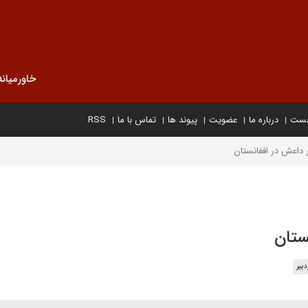
خاورمیانه
خست
درباره ما
عضویت
پیوند ها
تماس با ما
RSS
 داعش در افغانستان
ستان
بیر