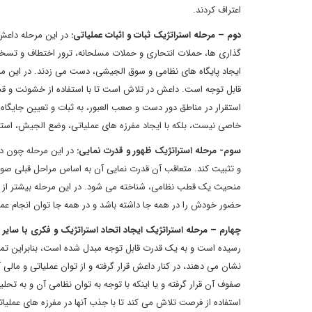
اعتراف کردند.
دوم – مرحله استراتژیک ثبات و اثبات عملیاتی:
در این مرحله داعش
گذاری ها، حملات انتحاری و حملات مسلحانه، ترور اختطاف و تسخیر 
ایجاد پایگاه های نظامی و سوق الجیشی، دست می زدند. در این م
قابل توجه است. داعش در تلاش است تا با استفاده از خشونت و ق
استقرار در مناطق دور دست و صعب العبور، به ثبات و تعیین جایگ
خاصی نیست، بلکه با ایجاد مفرزه های عملیاتی، وضع الجیش، استقر
سوم- مرحله استراتژیک ظهور و قدرت نمایی:
در این مرحله چون داع
و تثبیت کند. متعاقب آن قدرت نمایی آن به اساس مراحل قبلی صو
منحیث یک قطب نظامی، شناخته می شود. در این مرحله بیشتر از 
حضور خودش را در همه جا داشته باشد و در همه جا توان انجام عمل
چهارم – مرحله استراتژیک ایجاد اتحاد استراتژیک و فکری با سایر
رسیده است و به یک قدرت قابل توجه مبدل شده است، بنابراین تما
نشان می دهند، در کنار داعش قرار گرفته و از توان عملیاتی و مالی
صفوف آن قرار گرفته و یا اینکه با توجه به توان نظامی آن و به ت
استفاده از فرصت تلاش می کند تا با جذب آنها در مفرزه های عم