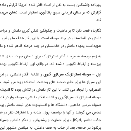
روزنامه واشنگتن پست به نقل از اسناد فاش‌شده امریکا گزارش داد
گزارش که بر مبنای ارزیابی سری پنتاگون، استوار است، نشان می‌دهد 
کند.
نگارنده قصد دارد تا بر ماهیت و چگونگی شکل گیری داعش و مراحل 
داعش در افغانستان در چند مرحله است. با این کار هدف ما روشن سا
هویداست پدیده داعش در افغانستان در چند مرحله ظاهر شده و 
به زعم نویسنده، مرحله گذار استراتژیک برای داعش جهت مبدل شدن
پیوسته و ارتباط تکوینی داشته اند. در واقع، این ارتباط تکوینی بود
اول – مرحله استراتژیک سربازی گیری و اشاعه افکار داعشی:
در این
این سرباز ها برای خلق صحنه های وحشت استفاده زیاد می شود. مث
اضطراب را ایجاد می کنند. با این کار داعش در تلاش بوده تا ان
مرحله استراتژیک سربازگیری و اشاعه افکار داعشی، مرحله وار در 
صنوف درسی مذهبی، دانشگاه ها و انستیتوت های نیمه، داعش بیشتر
تماس می گرفتند و آنها را بواسطه پول، هدیه و یا اشتراک نظر 
جذب عناصر رادیکال، برای حمایت و پشتیبانی از تفکر داعشی وسیله
پرنفوذ در جامعه، بعد از جذب به صف داعش، به مبلغین مشهور این گ