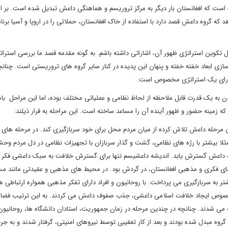
ه است که افغانستان بار دیگر به مرکز تروریسم و هماهنگی داعش تبدیل شده است. بر 
که گروه داعش قصد دارد با استفاده از خاک افغانستان، حملاتی را در اروپا و آسیا برنام
تکوین استراتژی ظهور آن، اشاراتی داشته باشم. به گونه مقدمه قصد ما بررسی استرات
زی ابعاد خفته خفته و پنهان این پدیده در کنار سایر گروه های تروریستی است. چنانچ
دارای یک استراتژی مخصوص است.
 به یک قدرت قابل ملاحظه از لحاظ نظامی و عملیاتی مختلف بوده، اما این مراحل با
ه که زمینه حضور و ظهور آینده آن را مساعد ساخته است. این مراحله به قرار ذیلند:
 مرحله داعش تلاش کرده از میان مردم محل برای خود سربازگیری کند. در مرحله های ب
لا بیشتر با رژه های نظامی، گشت و گذار سربازان با تجهیزات نظامی در دل مردم وح
دیشه داعش گسترش یابد. اندیشه داعشیسم تنها برای گسترش خلافت به سبک داعشی فکر 
فضای فکری و مذهبی افغانستان، در گردش بود. در محیط های مذهبی و عقیدتی مانند م
 به سربازگیری می پرداخت. با روحانیون و افراد دارای تفکر مذهبی همواره ارتباطی 
در خصوص ایجاد خلافت اسلامی داعشی، جذب صفوف داعش می کردند. به این ترتیب فضا 
 می شدند. چنانچه در چندین مرحله در زمان جمهوریت، استادان دانشگاه ها، روحانیون
روه مبدل شده بودند و بعد از کار تعقیبی توسط نیروهای امنیتی، گرفتار شدند و به جر