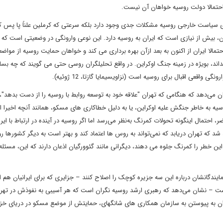
احتمالا دولت روسیه خواهان آن نیست.
های سیاست خارجی روسیه مشکلات جدی وجود دارد بلکه سرعتی که کرملین علناً پا پس 
 بیش از نیازی است که ایران به روسیه دارد. این نوعی وارونگی در وضعیتی است که 
مالا ایران از اکنون به بعد ازآن بهره برداری می کند و خواهان حمایت روسیه از مو
اند، بویژه در زمینه جنگ اوکراین. در واقع تحلیلگران روسی حتی می گویند که چه بسا 
اقعی اقبال برای روسیه است (نزاویسیمایا گازتا، 12 ژوئیه).
‌دهد که هنگامی که تهران "علاقه خود به توسعه روابط با روسیه را از دست بدهد"، اح
وسیه به خاطر جنگش علیه اوکراین، یا به دلیل خطاکاری های مسکو، همانند آنچه اخیرا ان
 احتمال اینگونه تحولات کمرنگ به‌نظر می‌رسد اما اگر روسیه در آینده در ارتباط با ایرا
 شد که تهران دریابد که نمی‌تواند به روس ها اعتماد کند و بهتر است به دیگر کشورها رو
 کارشناسان روس این خطر را کمرنگ جلوه می دهند، دیگرانی مانند گئوورگیان اذعان دارند که این، مس
مایندگانشان درباره این سه جزیره کوچک را اصلاح کنند – جزایری که برای ایرانیان هم 
ست – نشان می‌دهد که رهبری ارشد روسیه نگران است که هر آسیبی به نفوذش در تهر
ران به پیوستن به سازمان همکاری های شانگهای، حمایتش از موضع مسکو در دریای خزر