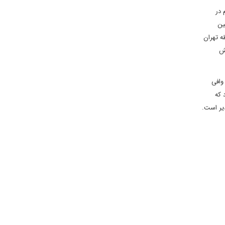
 در
ین
ه تهران
یش
وافی
 که
یر است.