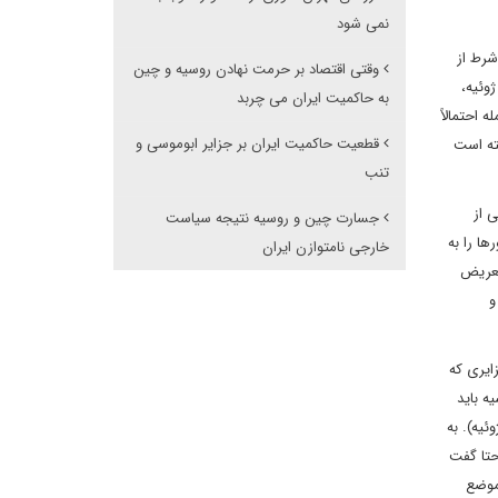
نمی شود
و شرط از
وقتی اقتصاد بر حرمت نهادن روسیه و چین
سرزمینی ایران ادامه می‌دهد. با این حال، در تاریخ 17 ژوئیه، تهران واکنش نشان داد و گفت که این سخنان کافی نیست. روز بعد، در تاریخ 18 ژوئیه،
به حاکمیت ایران می چربد
 احتمالاً
قطعیت حاکمیت ایران بر جزایر ابوموسی و
ته ‌است
تنب ‌‌
 از
جسارت چین و روسیه نتیجه سیاست
ا را به
خارجی نامتوازن ایران
تعریض
و
ایری که
ه باید
دامی الزاما، موقعیت مسکو درباره کریمه و همچنین ارتباطات روزافزون آن با تهران را تحت تاثیر قرار می‌دهد (نزاویسیمایا گازتا، 12 ژوئیه). به
اسان، خانم کارینه گِوورگیان Karine Gevorgyan بود که صراحتا گفت
 موضع