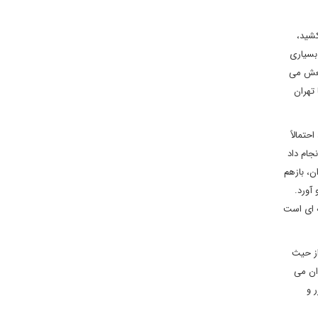
کشید،
بسیاری
اضعش می
تهران
تمالاً
جام داد
ن، بازهم
 آورد.
ئله ای است
از حیث
ان می
 و