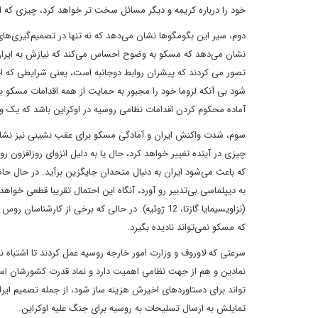
خود را درباره کریمه و دیگر مسائل سخت تر خواهد کرد، چیزی که 
دوم، سیر این بگومگوها نشان می‌دهد که نه تنها در تصمیم‌گیری‌
نشان می‌دهد که مسکو به وضوح احساس می‌کند که نیازش به ایران،
تصور می کردند که پیشران روابط دوجانبه است، یعنی شرایطی که احت
شود بی آنکه لزوما خود را مجبور به حمایت از همه اقدامات مسکو بد
آماده محکوم کردن اقدامات نظامی روسیه در اوکراین باشد که یک وارونگی و
سوم، شدت واکنش ایران و آمادگی مسکو برای عقب نشینی نیز نشان می
چیزی در آینده تغییر خواهد کرد، حال یا به دلیل انزوای روزافزون ر
که باعث می‌شود ایران به دنبال متحدان جایگزین برآید. در حال حاضر،
به دیپلماسی بی‌تدبیر رو آورد، آنگاه این احتمال تقریبا قطعی خواهد
(نزاویسیمایا گازتا، 12 ژوئیه). در حالی که برخی از
که مسکو نمی‌تواند نادیده بگیرد.
سرعتی که لاوروف و وزارت امور خارجه روسیه عمل کردند تا اشتباه ن
نمادین و هم از جهت نظامی اهمیت دارد و نماد قدرت کشورشان ا
تواند برای دستاوردهای اخیرش هزینه ساز شود، از جمله تصمیم ای
تمایلش به ارسال تسلیحات به روسیه برای جنگ علیه اوکراین.