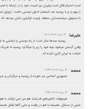
است احترام قائل است وایران نیز امنیت خود را در ارتباط با ا
را بهم زد و با روسیه ضد استعمار ادعای دوستی داشت۔اروپای استع
با دستهای سیاستمداران منطقه۔وًعیت اوکراین نشان میدهد ک
علیرضا
۱۳ مرداد ۱۴۰۲ | ۱۷:۱۱
روسیه صدها سال است از راه دوستی یا دشمنی به ا
وقتی گرمش میشود بچه خود را زیر پا میگذارد روسیه نه شریک 
خیانت به ایران کاری نکرده اند
محمد
۱۳ مرداد ۱۴۰۲ | ۱۷:۲۳
جمهوری اسلامی سر خورده از روسیه و سرگردان و حیر
محمد
۱۳ مرداد ۱۴۰۲ | ۱۹:۳۴
هیچوقت کشورهای قدرتمند هم مرز نمی توانند با هم م
خیلی از مسائل، همیشه با هم در رقابت و حتی گاها تقابل هستند