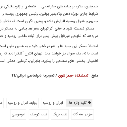
همچنین، علاوه‌ بر پیامدهای جغرافیایی – اقتصادی و ژئوپلیتیکی ب
شرایط جاری بویژه ذهن ولادیمیر پوتین، رئیس جمهوری روسیه را مشغ
جمهوری فدرال روسیه افزایش داده‌ و پوتین نگران است که تلاش بُرند
– مسکو گسسته شود یا حتی اگر تهران بخواهد پیامی به مسکو درباره 
می‌دهد که نتایجی غیرقابل پیش بینی برای ثبات داخلی روسیه و حت
احتمالاً مسکو این جنبه ها را هم در ذهن دارد و به همین دلیل اس
است یا نه، یک سوال باز خواهد ماند. تهران اکنون آشکارا دید که ر
اطمینان‌ بخشی های سطحی را بپذیرد. بنابراین، کرملین ممکن است 
منبع:
اندیشکده جیمز تاون
/ تحریریه دیپلماسی ایرانی/11
کلید واژه ها:
ایران و روسیه
روابط ایران و روسیه
سر
جزایر سه گانه
تنب بزرگ
تنب کوچک
ابوموسی