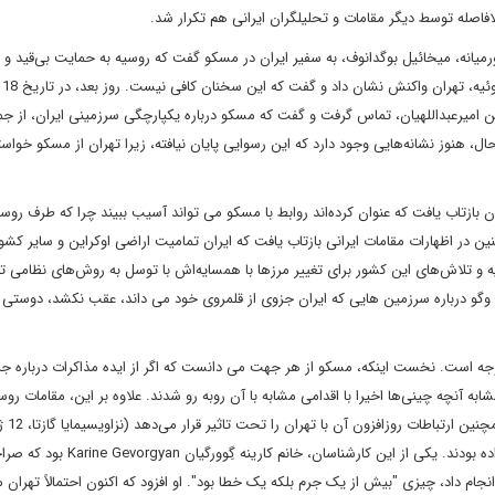
فاصله توسط دیگر مقامات و تحلیلگران ایرانی هم تکرار شد.
ه ویژه کرملین برای خاورمیانه، میخائیل بوگدانوف، به سفیر ایران در مسکو گفت که روسیه به حمایت بی‌قید 
یکپارچگی 
 امیرعبداللهیان، تماس گرفت و گفت که مسکو درباره یکپارچگی سرزمینی ایران، از جمله
ل، هنوز نشانه‌هایی وجود دارد که این رسوایی پایان نیافته، زیرا تهران از مسکو خواس
ن بازتاب یافت که عنوان کرده‌اند روابط با مسکو می تواند آسیب ببیند چرا که طرف روسی
در اظهارات مقامات ایرانی بازتاب یافت که ایران تمامیت اراضی اوکراین و سایر کشوره
و تلاش‌های این کشور برای تغییر مرزها با همسایه‌اش با توسل به روش‌های نظامی 
ت وگو درباره سرزمین هایی که ایران جزوی از قلمروی خود می داند، عقب نکشد، دوستی 
جه است. نخست اینکه، مسکو از هر جهت می دانست که اگر از ایده مذاکرات درباره جز
ه آنچه چینی‌ها اخیرا با اقدامی مشابه با آن روبه رو شدند. علاوه بر این، مقامات روسی
آگاه باشند که چنین اق
واقع کارشناسان در مسکو درباره این ریسک ها به کرملین هشدار داده بودند. یکی از این کارشن
نجام داد، چیزی "بیش از یک جرم بلکه یک خطا بود". او افزود که اکنون احتمالاً تهران