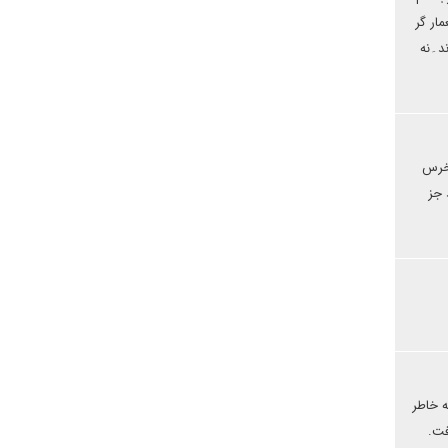
ار گر
ند۔نه
 خرس
 جز
ه خاطر
فت.