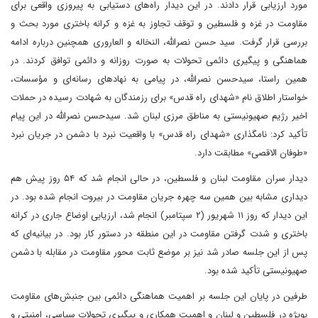
مورد ارزیابی قرار دادند. در این دیدار راه‌های دستیابی به پیروزی واقعی برای
مقاومت در غزه و فلسطین و توقف تجاوز به غزه و کرانه باختری مورد بحث و
بررسی قرار گرفت. سید حسن نصرالله، النخاله و العاروری همچنین درباره ادامه
هماهنگی و پیگیری دائمی تحولات به صورت روزانه و دائمی توافق کردند. در
همین راستا، سیدحسن نصرالله، در پیامی به نهادهای رسانه‌ای و مؤسسات،
خواستار اطلاق نام «شهدای راه قدس» برای رزمندگان به شهادت رسیده در حملات
اخیر رژیم صهیونیستی به مناطق مرزی لبنان شد. سیدحسن نصرالله در این پیام
تأکید کرد: نامگذاری «شهدای راه قدس» با واقعیت نبرد با دشمن در جریان نبرد
«طوفان الاقصی» مطابقت دارد.
دیدار سران مقاومت لبنان و فلسطین، در حالی انجام شد که ۵۴ روز پیش هم
دیداری مشابه بین همین سه چهره جریان‌ مقاومت در بیروت انجام شده بود. در
این دیدار که روز ۱۱ شهریور (۲ سپتامبر) انجام شد، ارزیابی اوضاع جاری در کرانه
باختری و شدت گرفتن مقاومت در این منطقه در دستور کار بود. در بیانیه‌ای که
پس از این جلسه صادر شد نیز بر موضع ثابت محور مقاومت در مقابله با دشمن
صهیونیستی تأکید شده بود.
طرفین در پایان این جلسه بر اهمیت هماهنگی دائمی بین جنبش‌های مقاومت
بویژه در فلسطین و لبنان و اهمیت همکاری و پیگیری تحولات سیاسی، امنیتی و