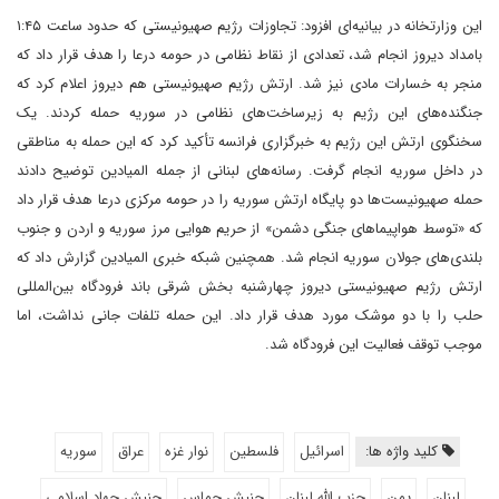
این وزارتخانه در بیانیه‌ای افزود: تجاوزات رژیم صهیونیستی که حدود ساعت ۱:۴۵
بامداد دیروز انجام شد، تعدادی از نقاط نظامی در حومه درعا را هدف قرار داد که
منجر به خسارات مادی نیز شد. ارتش رژیم صهیونیستی هم دیروز اعلام کرد که
جنگنده‌های این رژیم به زیرساخت‌های نظامی در سوریه حمله کردند. یک
سخنگوی ارتش این رژیم به خبرگزاری فرانسه تأکید کرد که این حمله به مناطقی
در داخل سوریه انجام گرفت. رسانه‌های لبنانی از جمله المیادین توضیح دادند
حمله صهیونیست‌ها دو پایگاه ارتش سوریه را در حومه مرکزی درعا هدف قرار داد
که «توسط هواپیماهای جنگی دشمن» از حریم هوایی مرز سوریه و اردن و جنوب
بلندی‌های جولان سوریه انجام شد. همچنین شبکه خبری المیادین گزارش داد که
ارتش رژیم صهیونیستی دیروز چهارشنبه بخش شرقی باند فرودگاه بین‌المللی
حلب را با دو موشک مورد هدف قرار داد. این حمله تلفات جانی نداشت، اما
موجب توقف فعالیت این فرودگاه شد.
کلید واژه ها:
اسرائیل
فلسطین
نوار غزه
عراق
سوریه
لبنان
یمن
حزب الله لبنان
جنبش حماس
جنبش جهاد اسلامی