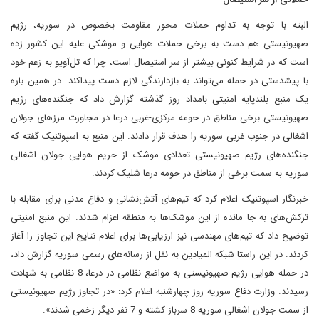
البته با توجه به تداوم حملات محور مقاومت بخصوص در سوریه، رژیم
صهیونیستی هم دست به برخی حملات هوایی و موشکی علیه این کشور زده
است که در شرایط کنونی بیشتر از سر استیصال است، چرا که تل‌آویو به زعم خود
با پیشدستی در حمله می‌تواند به بازدارندگی لازم دست پیداکند. در همین باره
یک منبع بلندپایه امنیتی بامداد روز گذشته گزارش داد که جنگنده‌های رژیم
صهیونیستی برخی مناطق در حومه مرکزی-غربی درعا در مجاورت مرزهای جولان
اشغالی در جنوب غربی سوریه را هدف قرار دادند. این منبع به اسپوتنیک گفته که
جنگنده‌های رژیم صهیونیستی تعدادی موشک از حریم هوایی جولان اشغالی
سوریه به سمت برخی از مناطق در حومه درعا شلیک کردند.
خبرنگار اسپوتنیک اعلام کرد که تیم‌های آتش‌نشانی و دفاع مدنی برای مقابله با
ترکش‌های به جا مانده از این موشک‌ها به منطقه اعزام شدند. این منبع امنیتی
توضیح داد که تیم‌های مهندسی نیز ارزیابی‌ها برای اعلام نتایج این تجاوز را آغاز
کردند. در این راستا شبکه المیادین به نقل از رسانه‌های رسمی سوریه گزارش داد،
در حمله هوایی رژیم صهیونیستی به مواضع نظامی در درعا، 8 نظامی به شهادت
رسیدند. وزارت دفاع سوریه روز چهارشنبه اعلام کرد: «در تجاوز رژیم صهیونیستی
از سمت جولان اشغالی سوریه 8 سرباز کشته و 7 نفر دیگر زخمی شدند».