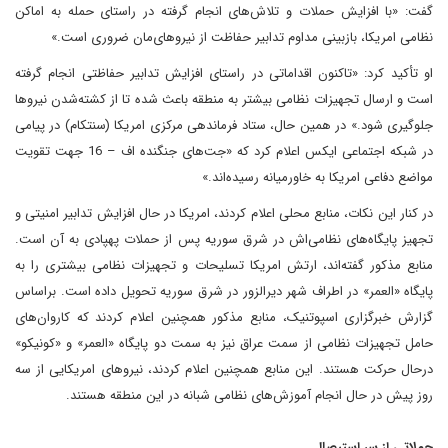
گفت: «با افزایش حملات و تلاش‌های انجام گرفته در راستای حمله به اماکن
نظامی امریکا، بازبینی مداوم تدابیر حفاظت از نیروهای‌مان ضروری است.»
او تأکید کرد: «تاکنون اقداماتی در راستای افزایش تدابیر حفاظتی انجام گرفته
است و ارسال تجهیزات نظامی بیشتر به منطقه باعث شده تا از کشته‌شدن نیروها
جلوگیری شود.» در همین حال، ستاد فرماندهی مرکزی امریکا (سنتکام) در پیامی
در شبکه اجتماعی ایکس اعلام کرد که «جت‌های جنگنده اف – 16 جهت تقویت
مواضع دفاعی امریکا به خاورمیانه رسیده‌اند.»
در کنار این نکات، منابع محلی اعلام کردند، امریکا در حال افزایش تدابیر امنیتی و
تجهیز پایگاه‌های نظامی‌اش در شرق سوریه پس از حملات پهپادی به آن است.
منابع مذکور گفته‌اند، ارتش امریکا تسلیحات و تجهیزات نظامی بیشتری را به
پایگاه «العمر» در اطراف شهر دیرالزور در شرق سوریه تحویل داده است. براساس
گزارش خبرگزاری اسپوتنیک، منابع مذکور همچنین اعلام کردند که کاروان‌های
حامل تجهیزات نظامی از سمت عراق نیز به سمت دو پایگاه «العمر» و «کونیکو»
درحال حرکت هستند. این منابع همچنین اعلام کردند، نیروهای امریکایی از سه
روز پیش در حال انجام آموزش‌های نظامی شبانه در این منطقه هستند.
حملاتی از سر استیصال