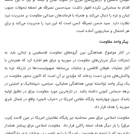
اقدام به سخنرانی نکرده اظهار داشت: سیدحسن نصرالله هر لحظه تحولات جنوب
لبنان و غزه را دنبال می‌کند و همراه با فرماندهان میدانی مقاومت بر مدیریت نبرد
نظارت دارد. سید حسن نصرالله کسی است که این نبرد را مدیریت می‌کند و برای
هر احتمال و سناریویی آماده است.
پیکر واحد مقاومت
در کنار موضوع هماهنگی بین گروه‌های مقاومت فلسطینی و لبنانی باید به
تحرکات دیگر جریان‌های مقاومت در سوریه و عراق هم اشاره کرد که همزمان با
آغاز عملیات طوفان الاقصی و جنایات بی‌سابقه صهیونیست‌ها در باریکه غزه به
واکنش‌های جدی دست زده‌اند که مؤیدی بر آن است که اکنون محور مقاومت در
یک پیکر واحد توانسته نوعی هماهنگی عملیاتی، سیاسی، دیپلماتیک و امنیتی در
برهه حساس کنونی داشته باشد. در تازه‌ترین مورد مقاومت عراق در دقایق اولیه
بامداد دیروز چهارشنبه پایگاه نظامی امریکا در «خراب الجیر» واقع در شمال شرق
سوریه را هدف قرار داد.
مقاومت اسلامی عراق عصر سه‌شنبه نیز پایگاه نظامیان امریکا در عین الاسد (غرب
عراق) را بار دیگر هدف حمله راکتی قرار داد. مقاومت اسلامی عراق پیشتر هشدار
داده بود که با توجه به همدستی امریکا با رژیم غاصب در جنایات غزه، پایگاه‌های