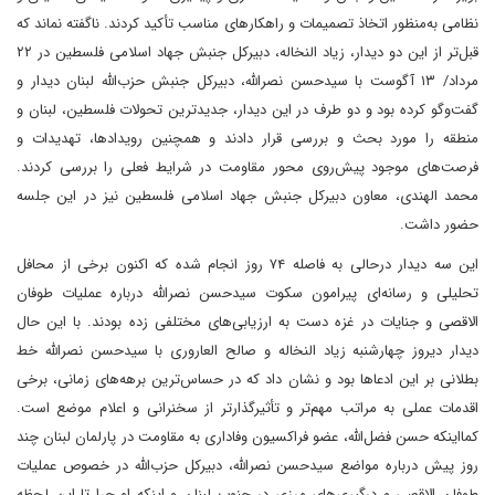
نظامی به‌منظور اتخاذ تصمیمات و راهکارهای مناسب تأکید کردند. ناگفته نماند که
قبل‌تر از این دو دیدار، زیاد النخاله، دبیرکل جنبش جهاد اسلامی فلسطین در ۲۲
مرداد/ ۱۳ آگوست با سیدحسن نصرالله، دبیرکل جنبش حزب‌الله لبنان دیدار و
گفت‌و‌گو کرده بود و دو طرف در این دیدار، جدیدترین تحولات فلسطین، لبنان و
منطقه را مورد بحث و بررسی قرار دادند و همچنین رویدادها، تهدیدات و
فرصت‌های موجود پیش‌روی محور مقاومت در شرایط فعلی را بررسی کردند.
محمد الهندی، معاون دبیرکل جنبش جهاد اسلامی فلسطین نیز در این جلسه
حضور داشت.
این سه دیدار درحالی به فاصله ۷۴ روز انجام شده که اکنون برخی از محافل
تحلیلی و رسانه‌ای پیرامون سکوت سیدحسن نصرالله درباره عملیات طوفان
الاقصی و جنایات در غزه دست به ارزیابی‌های مختلفی زده بودند. با این حال
دیدار دیروز چهارشنبه زیاد النخاله و صالح العاروری با سیدحسن نصرالله خط
بطلانی بر این ادعاها بود و نشان داد که در حساس‌ترین برهه‌های زمانی، برخی
اقدمات عملی به مراتب مهم‌تر و تأثیرگذارتر از سخنرانی و اعلام موضع است.
کمااینکه حسن فضل‌الله، عضو فراکسیون وفاداری به مقاومت در پارلمان لبنان چند
روز پیش درباره مواضع سیدحسن نصرالله، دبیرکل حزب‌الله در خصوص عملیات
طوفان الاقصی و درگیری‌های مرزی در جنوب لبنان و اینکه او چرا تا این لحظه