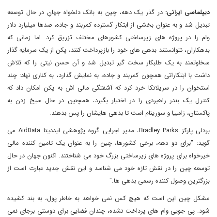
دیپلماسی ایرانی:
در گذر یک دهه، چین به بانک دلخواه جهانِ در حال توسعه
تبدیل شد و به عنوان بخشی از ابتکار گسترده کمربند و جاده، صدها میلیارد دلار
وام را در پروژه های زیرساختی کشورهای مختلف تزریق کرد. اما زمانی که
بدهکاران، نتوانستند بدهی های خود را بازپرداخت کنند، پکن از یک سرمایه گذار
سخاوتمند به یک طلبکار سخت گیر تبدیل شد و آن حسن نیتی را که تلاش
داشت با ابتکاراتی همچون کمربند و جاده، به نمایش گذارد، به کناری نهاد: چند
استخوان را در سریلانکا خرد کرد که آشفتگی مالی اش به پکن امکان داد که
کنترل یک بندر راهبردی را در اختیار بگیرد، همچنین در حال سیخ زدن به
پاکستان، زامبیا و سورینام است تا بدهی هایشان را پس بدهند.
بردلی پارکز Bradley Parks، مدیر اجرایی گروه پژوهشی ایددیتا AidData می
گوید: "برای دو دهه، برخی کشورها، چین را به عنوان یک تامین کننده مالی
خیرخواه برای پروژه های زیرساختی بزرگ خود می شناختند. اکنون جهان در حال
توسعه چین را در نقش تازه خود می شناسد و این نقش جدید عبارت است از
بزرگترین وصول کننده رسمی بدهی ها."
مشکل چین این است که هیچ کس نمی خواهد به خاطر پول، به بند کشیده
شود. پی جویی وام های پرداخت نشده، چندان فضایی برای دوستی برجای نمی