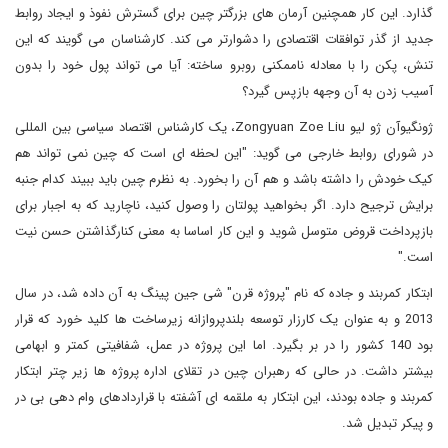
گذارد. این کار همچنین آرمان های بزرگتر چین برای گسترش نفوذ و ایجاد روابط
جدید از گذر توافقات اقتصادی را دشوارتر می کند. کارشناسان می گویند که این
تنش، پکن را با معادله ناممکنی روبرو ساخته: آیا می تواند پول خود را بدون
آسیب زدن به آن وجهه بازپس گیرد؟
ژونگیوآن ژو لیو Zongyuan Zoe Liu، یک کارشناس اقتصاد سیاسی بین المللی
در شورای روابط خارجی می گوید: "این لحظه ای است که چین نمی تواند هم
کیک خودش را داشته باشد و هم آن را بخورد. به نظرم چین باید ببیند کدام جنبه
برایش ترجیح دارد. اگر بخواهید پولتان را وصول کنید، ناچارید که به اجبار برای
بازپرداخت قروض متوسل شوید و این کار اساسا به معنی کنارگذاشتن حسن نیت
است."
ابتکار کمربند و جاده که نام "پروژه قرن" شی جین پینگ به آن داده شد، در سال
2013 و به عنوان یک کارزار توسعه بلندپروازانه زیرساخت ها کلید خورد که قرار
بود 140 کشور را در بر بگیرد. اما این پروژه در عمل، شفافیتی کمتر و ابهامی
بیشتر داشت. در حالی که رهبران چین در تقلای اداره پروژه ها زیر چتر ابتکار
کمربند و جاده بودند، این ابتکار به ملقمه ای آشفته با قراردادهای وام دهی بی در
و پیکر تبدیل شد.