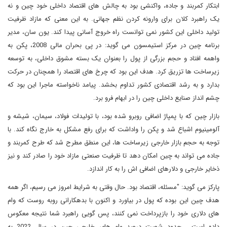
ابتکار کمربند و جاده، واکنشی بود به چالش های اقتصاد داخلی خود چین و نه
یک راهبرد کلان برای وارونه کردن نظم جهانی. به این معنی که مازاد ظرفیت
تولید داخلی این کشور نمی توانست راه خروج آسانی پیدا کند. یون سان، مدیر
برنامه چین در مرکز استیمسون می گوید: در پی بحران مالی 2008، پکن به
واهمه افتاد و حجم بزرگی از پول را بعنوان یک بسته مشوق داخلی، به توسعه
زیرساخت ها تزریق کرد. هدف این بود که چرخ های اقتصاد را همچنان در حرکت
بدارد و به رشد اقتصادی کشور تداوم بخشد. پیامد ناخواسته ماجرا این بود که
چشم انداز صنایع داخلی چین را در ابهام فرو برد.
بازار چین که با پمپاژ اضافی روبرو شده بود، با تولیدات فولاد، سیمان، شیشه و
آلومینیوم اشباع شد و پکن را واداشت که برای رفع مشکل به خارج نگاه کند. با
توجه به حجم بازار خارجی زیرساخت ها، این منطق مطرح شد که طرح کمربند و
جاده می تواند به چین امکان دهد تا ظرفیت صنعتی مازاد خود را صادر کند و نیز
ذخایر خارجی و دلارهای اضافی اش را به کار اندازد.
پارکز می گوید: "مسئله، اقتصاد بود. حال وقتی به شرایط امروز می رسیم، اگر همه
هدف چین این بوده که پول در بیاورد و اکنون با بدهکارانی روبه روست که وام
های دلاری خود را بازپرداخت نمی کنند، پس گویی راهبرد شما نتیجه معکوس
داده است... حدود شصت درصد وام های خارجی چین در سال 2022 به