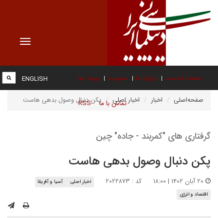
Toggle
vigation
صفحه نخست
درباره ما
عضویت
پیوند ها
ENGLISH
صفحه‌اصلی
اخبار
اخبار اصلی
پکن دنبال وصول بدهی هاست
تماس با ما
RSS
گرفتاری های "کمربند - جاده" چین
پکن دنبال وصول بدهی هاست
۲۰ آبان ۱۴۰۲ | ۱۸:۰۰
کد : ۲۰۲۲۸۷۳
اخبار اصلی
آسیا و آفریقا
اقتصاد و انرژی