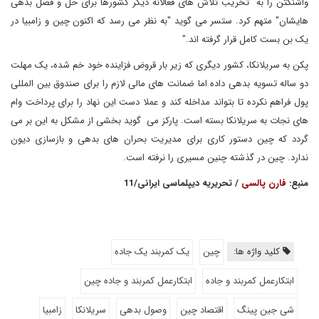
واشنگتن را به "تخریب تلاش های فعالانه دیگر کشورها برای حل و فصل بدهی
هایشان" متهم کرد. ستسر می گوید "به نظر می رسد که اکنون چین و زامبیا در
یک بن بست کامل قرار گرفته اند."
پکن به سریلانکا، کشور دیگری که زیر بار قروض فزاینده خود خم شده، یک مهلت
دو ساله تسویه بدهی داده اما ضمانت های مالی لازم را برای صندوق بین المللی
پول فراهم نکرده تا بتواند مداخله کند و عملا دست این نهاد را برای پرداخت وام
های نجات به سریلانکا بسته است. پارکز می گوید بخشی از مشکل به این بر می
گردد که چین دستور کاری برای مدیریت بحران های بدهی و بازسازی دیون
ندارد. چین در گذشته چنین مسیری را نرفته است.
منبع:
فارن پالسی
/ تحریریه دیپلماسی ایرانی/11
کلید واژه ها:
چین
یک کمربند یک جاده
ابتکارعمل کمربند و جاده
ابتکارعمل کمربند و جاده چین
شی جین پینگ
اقتصاد چین
وصول بدهی
سریلانکا
زامبیا