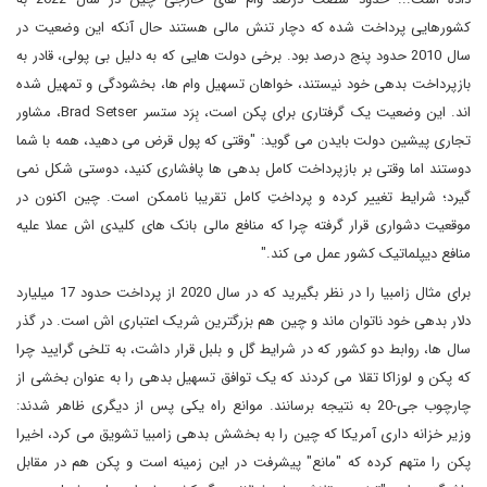
کشورهایی پرداخت شده که دچار تنش مالی هستند حال آنکه این وضعیت در
سال 2010 حدود پنج درصد بود. برخی دولت هایی که به دلیل بی پولی، قادر به
بازپرداخت بدهی خود نیستند، خواهان تسهیل وام ها، بخشودگی و تمهیل شده
اند. این وضعیت یک گرفتاری برای پکن است، بِرَد ستسر Brad Setser، مشاور
تجاری پیشین دولت بایدن می گوید: "وقتی که پول قرض می دهید، همه با شما
دوستند اما وقتی بر بازپرداخت کامل بدهی ها پافشاری کنید، دوستی شکل نمی
گیرد؛ شرایط تغییر کرده و پرداختِ کامل تقریبا ناممکن است. چین اکنون در
موقعیت دشواری قرار گرفته چرا که منافع مالی بانک های کلیدی اش عملا علیه
منافع دیپلماتیک کشور عمل می کند."
برای مثال زامبیا را در نظر بگیرید که در سال 2020 از پرداخت حدود 17 میلیارد
دلار بدهی خود ناتوان ماند و چین هم بزرگترین شریک اعتباری اش است. در گذر
سال ها، روابط دو کشور که در شرایط گل و بلبل قرار داشت، به تلخی گرایید چرا
که پکن و لوزاکا تقلا می کردند که یک توافق تسهیل بدهی را به عنوان بخشی از
چارچوب جی-20 به نتیجه برسانند. موانع راه یکی پس از دیگری ظاهر شدند:
وزیر خزانه داری آمریکا که چین را به بخشش بدهی زامبیا تشویق می کرد، اخیرا
پکن را متهم کرده که "مانع" پیشرفت در این زمینه است و پکن هم در مقابل