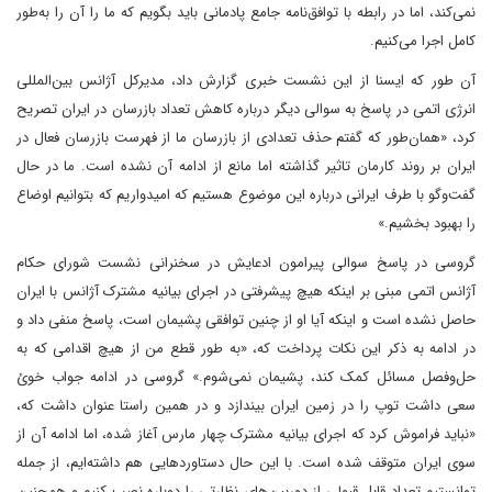
نمی‌کند، اما در رابطه با توافق‌نامه جامع پادمانی باید بگویم که ما را آن را به‌طور
کامل اجرا می‌کنیم.
آن طور که ایسنا از این نشست خبری گزارش داد، مدیرکل آژانس بین‌المللی
انرژی اتمی در پاسخ به سوالی دیگر درباره کاهش تعداد بازرسان در ایران تصریح
کرد، «همان‌طور که گفتم حذف تعدادی از بازرسان ما از فهرست بازرسان فعال در
ایران بر روند کارمان تاثیر گذاشته اما مانع از ادامه آن نشده است. ما در حال
گفت‌وگو با طرف ایرانی درباره این موضوع هستیم که امیدواریم که بتوانیم اوضاع
را بهبود بخشیم.»
گروسی در پاسخ سوالی پیرامون ادعایش در سخنرانی نشست شورای حکام
آژانس اتمی مبنی بر اینکه هیچ پیشرفتی در اجرای بیانیه مشترک آژانس با ایران
حاصل نشده است و اینکه آیا او از چنین توافقی پشیمان است، پاسخ منفی داد و
در ادامه به ذکر این نکات پرداخت که، «به طور قطع من از هیچ اقدامی که به
حل‌وفصل مسائل کمک کند، پشیمان نمی‌شوم.» گروسی در ادامه جواب خوئ
سعی داشت توپ را در زمین ایران بیندازد و در همین راستا عنوان داشت که،
«نباید فراموش کرد که اجرای بیانیه مشترک چهار مارس آغاز شده، اما ادامه آن از
سوی ایران متوقف شده است. با این حال دستاوردهایی هم داشته‌ایم، از جمله
توانستیم تعداد قابل قبولی از دوربین‌های نظارتی را دوباره نصب کنیم و همچنین