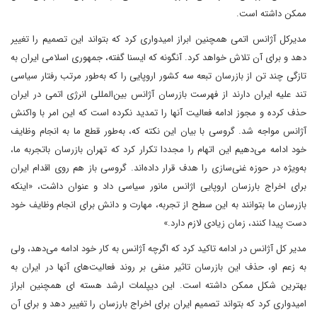
ممکن داشته است.
مدیرکل آژانس اتمی همچنین ابراز امیدواری کرد که بتواند این تصمیم را تغییر
دهد و برای آن تلاش خواهد کرد. آنگونه که ایسنا گفته، جمهوری اسلامی ایران به
تازگی چند تن از بازرسان تبعه سه کشور اروپایی را که به‌طور مرتب رفتار سیاسی
تند علیه ایران دارند از فهرست بازرسان آژانس بین‌المللی انرژی اتمی در ایران
حذف کرده و مجوز ادامه فعالیت آنها را تمدید نکرده است که این امر با واکنش
آژانس مواجه شد. گروسی با بیان این نکته که، به‌طور قطع ما به انجام وظایف
خود ادامه می‌دهیم این اتهام را مجددا تکرار کرد که تهران بازرسان باتجربه ما،
به‌ویژه در حوزه غنی‌سازی را هدف قرار داده‌اند. گروسی باز هم روی اقدام ایران
برای اخراج بارزسان اروپایی اژانس مانور سیاسی داد و عنوان داشت، «اینکه
بازرسان ما بتوانند به این سطح از تجربه، مهارت و دانش برای انجام وظایف خود
دست پیدا کنند، زمان زیادی لازم دارد.»
مدیر کل آژانس در ادامه تاکید کرد که اگرچه آژانس به کار خود ادامه می‌دهد، ولی
به زعم او، حذف این بازرسان تاثیر منفی بر روند فعالیت‌های آنها در ایران به
بهترین شکل ممکن داشته است. این دیپلمات ارشد هسته ای همچنین ابراز
امیدواری کرد که بتواند تصمیم ایران برای اخراج بارزسان را تغییر دهد و برای آن