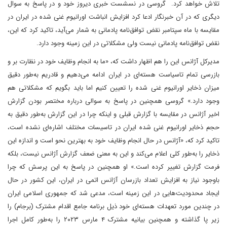
تلاش خواهد کرد. گروسی در نسشست خبری دیروز خود و در پاسخ به سوال
دیگری که در آن خبرنگار ادعا کرد افزایش انباشت اورانیوم غنی شده در ایران در
مقایسه با ماه سپتامبر نقض توافق‌نامه پادمانی به شمار می‌آید، تاکید کرد که این،
نقض توافق‌نامه پادمانی نیست ولی مشکلاتی در این زمینه وجود دارد.
مدیرکل آژانس این را هم اظهار داشت که، «ما به انجام وظایف خود در نظارت بر و
بازرسی تمام تاسیاست هسته‌ای در ایران ادامه می‌دهیم و قادریم به‌طور دقیق
میزان ذخایر اورانیوم غنی شده را تعیین کنیم اما باید بگویم که مشکلاتی هم
وجود دارد.» گروسی همچنین در پاسخ به سوالی درباره مختصر بودن گزارش
اخیر آژانس در مقایسه با گزارش قبلی و اینکه چرا در این گزارش به‌طور دقیق به
حجم ذخایر اورانیوم غنی شده ایران در تاسیسات مختلف اشاره‌ای نشده است،
تاکید کرد که، «آژانس در حال انجام وظایف خود به بهترین نحو است و اندازه این
ذخایر را به‌طور کلی اعلام می‌کند و این به معنی ضعف گزارش آژانس نیست، بلکه
فرمت گزارش تغییر کرده است.» او همچنین در پاسخ به این پرسش که چرا
باوجود نیاز به افزایش تعداد بازرسان آژانس اتمی در ایران، این کشور در حال
ایجاد محدودیت‌هایی در این زمینه است، مدعی شد که جمهوری اسلامی ایران
در چندین مورد تعهدات هسته‌ای خود ذیل برنامه جامع اقدام مشترک (برجام) را
زیر پا گذاشته و همچنین بیانیه مشترک ۴ مارس ۲۰۲۳ را به‌طور کامل اجرا