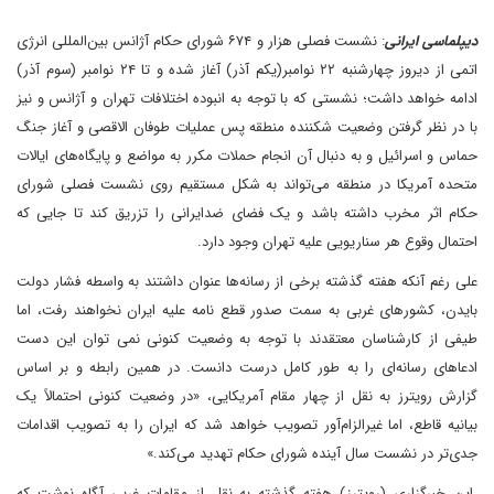
دیپلماسی ایرانی
: نشست فصلی هزار و ۶۷۴ شورای حکام آژانس بین‌المللی انرژی
اتمی از دیروز چهارشنبه ۲۲ نوامبر(یکم آذر) آغاز شده و تا ۲۴ نوامبر (سوم آذر)
ادامه خواهد داشت؛ نشستی که با توجه به انبوده اختلافات تهران و آژانس و نیز
با در نظر گرفتن وضعیت شکننده منطقه پس عملیات طوفان الاقصی و آغاز جنگ
حماس و اسرائیل و به دنبال آن انجام حملات مکرر به مواضع و پایگاه‌های ایالات
متحده آمریکا در منطقه می‌تواند به شکل مستقیم روی نشست فصلی شورای
حکام اثر مخرب داشته باشد و یک فضای ضدایرانی را تزریق کند تا جایی که
احتمال وقوع هر سناریویی علیه تهران وجود دارد.
علی رغم آنکه هفته گذشته برخی از رسانه‌ها عنوان داشتند به واسطه فشار دولت
بایدن، کشورهای غربی به سمت صدور قطع نامه علیه ایران نخواهند رفت، اما
طیفی از کارشناسان معتقدند با توجه به وضعیت کنونی ‌نمی توان این دست
ادعاهای رسانه‌ای را به طور کامل درست دانست. در همین رابطه و بر اساس
گزارش رویترز به نقل از چهار مقام آمریکایی، «در وضعیت کنونی احتمالاً یک
بیانیه قاطع، اما غیرالزام‌آور تصویب خواهد شد که ایران را به تصویب اقدامات
جدی‌تر در نشست سال آینده شورای حکام تهدید می‌کند.»
این خبرگزاری (رویترز) هفته گذشته به نقل از مقامات غربی آگاه نوشت که