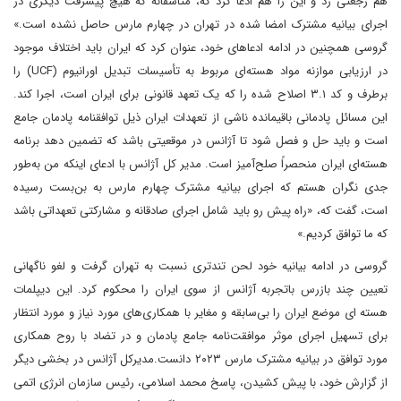
هم رجعتی زد و این را هم ادعا کرد که، متاسفانه که هیچ پیشرفت دیگری در
اجرای بیانیه مشترک امضا شده در تهران در چهارم مارس حاصل نشده است.»
گروسی همچنین در ادامه ادعاهای خود، عنوان کرد که ایران باید اختلاف موجود
در ارزیابی موازنه مواد هسته‌ای مربوط به تأسیسات تبدیل اورانیوم (UCF) را
برطرف و کد ۳.۱ اصلاح شده را که یک تعهد قانونی برای ایران است، اجرا کند.
این مسائل پادمانی باقی‎مانده ناشی از تعهدات ایران ذیل توافقنامه پادمان جامع
است و باید حل و فصل شود تا آژانس در موقعیتی باشد که تضمین دهد برنامه
هسته‌ای ایران منحصراً صلح‌آمیز است. مدیر کل آژانس با ادعای اینکه من به‌طور
جدی نگران هستم که اجرای بیانیه مشترک چهارم مارس به بن‌بست رسیده
است، گفت که، «راه پیش رو باید شامل اجرای صادقانه و مشارکتی تعهداتی باشد
که ما توافق کردیم.»
گروسی در ادامه بیانیه خود لحن تندتری نسبت به تهران گرفت و لغو ناگهانی
تعیین چند بازرس باتجربه آژانس از سوی ایران را محکوم کرد. این دیپلمات
هسته ای موضع ایران را بی‌سابقه و مغایر با همکاری‌های مورد نیاز و مورد انتظار
برای تسهیل اجرای موثر موافقت‌نامه جامع پادمان و در تضاد با روح همکاری
مورد توافق در بیانیه مشترک مارس ۲۰۲۳ دانست.مدیرکل آژانس در بخشی دیگر
از گزارش خود، با پیش کشیدن، پاسخ محمد اسلامی، رئیس سازمان انرژی اتمی