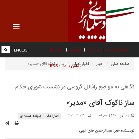
Toggle
vigation
صفحه نخست
درباره ما
عضویت
پیوند ها
ENGLISH
صفحه‌اصلی
اخبار
اخبار اصلی
ساز ناکوک آقای «مدیر»
تماس با ما
RSS
نگاهی به مواضع رافائل گروسی در نشست شورای حکام
ساز ناکوک آقای «مدیر»
۰۲ آذر ۱۴۰۲ | ۰۶:۰۰
کد : ۲۰۲۳۲۰۳
اخبار اصلی
پرونده هسته ای
نویسنده خبر:
عبدالرحمن فتح الهی