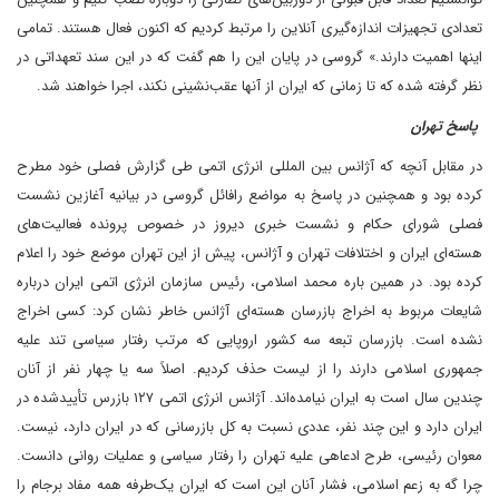
تعدادی تجهیزات اندازه‌گیری آنلاین را مرتبط کردیم که اکنون فعال هستند. تمامی
اینها اهمیت دارند.» گروسی در پایان این را هم گفت که در این سند تعهداتی در
نظر گرفته شده که تا زمانی که ایران از آنها عقب‌نشینی نکند، اجرا خواهند شد.
پاسخ تهران
در مقابل آنچه که آژانس بین المللی انرژی اتمی طی گزارش فصلی خود مطرح
کرده بود و همچنین در پاسخ به مواضع رافائل گروسی در بیانیه آغازین نشست
فصلی شورای حکام و نشست خبری دیروز در خصوص پرونده فعالیت‌های
هسته‌ای ایران و اختلافات تهران و آژانس، پیش از این تهران موضع خود را اعلام
کرده بود. در همین باره محمد اسلامی، رئیس سازمان انرژی اتمی ایران درباره
شایعات مربوط به اخراج بازرسان هسته‌ای آژانس خاطر نشان کرد: کسی اخراج
نشده است. بازرسان تبعه سه کشور اروپایی که مرتب رفتار سیاسی تند علیه
جمهوری اسلامی دارند را از لیست حذف کردیم. اصلاً سه یا چهار نفر از آنان
چندین سال است به ایران نیامده‌اند. آژانس انرژی اتمی ۱۲۷ بازرس تأییدشده در
ایران دارد و این چند نفر، عددی نسبت به کل بازرسانی که در ایران دارد، نیست.
معوان رئیسی، طرح ادعاهی علیه تهران را رفتار سیاسی و عملیات روانی دانست.
چرا گه به زعم اسلامی، فشار آنان این است که ایران یک‌طرفه همه مفاد برجام را