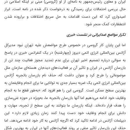
ایران و معاون رئیس‌جمهور به نامه‌ای از او (گروسی) مبنی بر اینکه اسلامی در
حال بررسی احتمالات برای رسیدگی به درخواست ذکر شده در نامه است، ابراز
امیدواری کرد که این دست اقدامات به حل سریع اختلافات و براروده شدن
انتطظارات کمک منجر شود.
تکرار مواضع ضدایرانی در نشست خبری
اما این پایان کار گروسی در خصوص طرح مواضعش علیه تهران نبود مدیرکل
آژانس بین‌المللی انرژی اتمی دیروز (چهارشنبه) در یک کنفرانس خبری در پاسخ
به سوالی درباره تصمیم اخیر تهران برای عدم تمدید مجوز فعالیت چند تن از
بازرسان آژانس در ایران و تاثیر آن بر فعالیت‌های دیده‌بان هسته‌ای سازمان ملل
موضوعاتی را طرح کرد و عنوان داشت که، حذف نام بازرسان باتجربه آژانس
بین‌المللی انرژی اتمی یک ضربه بسیار جدی به توانایی ما برای انجام وظایفمان به
بهترین سطح ممکن است. گروسی این را هم افزود که، «به‌طور قطع ما به انجام
وظایف خود ادامه می‌دهیم اما آنها بازرسان باتجربه ما، به‌ویژه در حوزه غنی‌سازی
را هدف قرار داده‌اند. اینکه بازرسان ما بتوانند به این سطح از تجربه، مهارت و
دانش برای انجام وظایف خود دست پیدا کنند زمان زیادی لازم دارد.» این
دیپلمات آژانس در ادامه تاکید کرد که اگرچه آژانس به کار خود ادامه می‌دهد، اما
حذف این بازرسان تاثیر منفی بر روند فعالیت‌های آنها در ایران به بهترین شکل