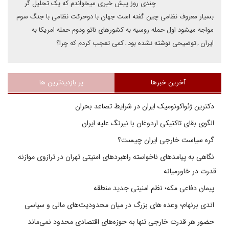
چندی روز پیش خبری میخواندم که یک تحلیل گر
بسیار معروف نظامی چین گفته است جهان با دوحرکت نظامی با جنگ سوم
مواجه میشود اول حمله روسیه به کشورهای ناتو ودوم حمله امریکا به
ایران۔توضیحی نوشته نشده بود۔کمی تعجب کردم که چرا؟
آخرین خبرها
پر بازدیدترین ها
دکترین ژئواکونومیک ایران در شرایط تصاعد بحران
الگوی بقای تاکتیکی اردوغان با نیرنگ علیه ایران
گره سیاست خارجی ایران چیست؟
نگاهی به پیامدهای ناخواسته راهبردهای امنیتی تهران در ترازوی موازنه
قدرت در خاورمیانه
پیمان دفاعی مکه؛ نظم امنیتی جدید منطقه
اندی برنهام؛ وعده های بزرگ در میان محدودیت‌های مالی و سیاسی
حضور هر قدرت خارجی تنها به حوزه‌های اقتصادی محدود نمی‌ماند