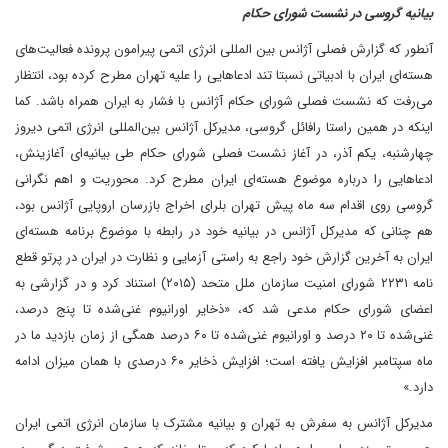
بیانیه گروسی در نشست شورای حکام
آنطور که گزارش فصلی آژانس بین المللی انرژی اتمی پیرامون پرونده فعالیت‌های
هسته‌ای ایران با ادبیاتی نسبتا تند ادعاهایی را علیه تهران مطرح کرده بود، انتظار
می‌رفت که نشست فصلی شورای حکام آژانس با فشار به ایران همراه باشد. کما
اینکه در همین راستا رافائل گروسی، مدیرکل آژانس بین‌المللی انرژی اتمی دیروز
چهارشنبه، یکم آذر، در آغاز نشست فصلی شورای حکام طی بیانیه‌ای آغازینش،
ادعا‌هایی را درباره موضوع هسته‌ای ایران مطرح کرد. محوریت و اهم نگرانی
گروسی روی اقدام سه ماه پیش تهران بلرای اخراج بازرسان اروپایی آژانس بود،
هم چنانی که مدیرکل آژانس در بیانیه خود در رابطه با موضوع برنامه هسته‌ای
ایران به آخرین گزارش خود راجع به راستی آزمایی و نظارت در ایران در پرتو قطع
نامه ۲۲۳۱ شورای امنیت سازمان ملل متحد (۲۰۱۵) استناد کرد و در گزارشی به
اعضای شورای حکام مدعی شد که، «ذخایر اورانیوم غنی‌شده تا پنج درصد،
غنی‌شده تا ۲۰ درصد و اورانیوم غنی‌شده تا ۶۰ درصد همگی از زمان بازدید ما در
ماه سپتامبر افزایش یافته است؛ افزایش ذخایر ۶۰ درصدی با همان میزان ادامه
دارد.»
مدیرکل آژانس به سفرش به تهران و بیانیه مشترک با سازمان انرژی اتمی ایران