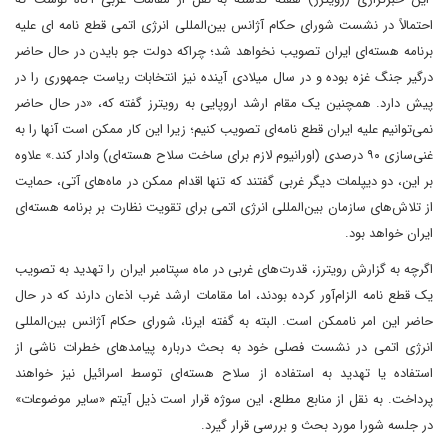
احتمالاً در نشست شورای حکام آژانس بین‌المللی انرژی اتمی قطع نامه‌ ای علیه
برنامه هسته‌ای ایران تصویب نخواهد شد؛ چراکه دولت جو بایدن در حال حاضر
درگیر جنگ غزه بوده و در سال میلادی آینده نیز انتخابات ریاست جمهوری را در
پیش دارد. همچنین یک مقام ارشد اروپایی به رویترز گفته که، «در حال حاضر
نمی‌توانیم علیه ایران قطع نامه‌ای تصویب کنیم؛ زیرا این کار ممکن است آنها را به
غنی‌سازی ۹۰ درصدی (اورانیوم لازم برای ساخت سلاح هسته‌ای) وادار کند.» علاوه
بر این، دو دیپلمات دیگر غربی گفتند که تنها اقدام ممکن در ماه‌های آتی، حمایت
از تلاش‌های سازمان بین‌المللی انرژی اتمی برای تقویت نظارت بر برنامه هسته‌ای
ایران خواهد بود.
اگرچه به گزارش رویترز، قدرت‌های غربی در ماه سپتامبر ایران را تهدید به تصویب
یک قطع نامه الزام‌آور کرده بودند، اما مقامات ارشد غرب اذعان دارند که در حال
حاضر این امر ناممکن است. البته به گفته ایرنا، شورای حکام آژانس بین‌المللی
انرژی اتمی در نشست فصلی خود به بحث درباره پیامدهای خطرات ناشی از
استفاده یا تهدید به استفاده از سلاح هسته‌ای توسط اسرائیل نیز خواهند
پرداخت. به نقل از منابع مطلع، این سوژه قرار است ذیل آیتم «سایر موضوعات»
در جلسه شورا مورد بحث و بررسی قرار گیرد.