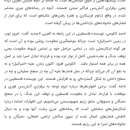
است، پیشنهادهایی از سوی میانجی‌ها است که اساسا بر آنچه جنبش تعیین کرده
یعنی برقراری آتش‌بس فراگیر مبتنی هستند، آنچه در رسانه‌های عبری منتشر
شده، در واقع تداوم فریبکاری و طفره رفتن‌های نتانیاهو است که برای فرار از
فشارهای خانواده‌های بازداشتی‌ها در پیش گرفته است.
احمد الکومی، نویسنده فلسطینی در این رابطه به العربی الجدید گفت: امروز توپ
در زمین «اسرائیل» است چراکه موضعگیری مقاومت روشن بوده و آن است که
هر گونه ابتکارعملی باید در تمامی مراحل خود بر اساس شروط مقاومت یعنی
توقف جنگ و عقب‌نشینی کامل از نوار غزه بوده و قرارداد تبادل اسرا باید بر اصل
همه در برابر همه استوار باشد. الکومی افزود: اکنون زمان، علیه «اسرائیل» و نه
به نفع آن کار می‌کند چراکه در عمل فشارها علیه آن چه در سطح عملیاتی و چه در
سطح داخلی به شکل گسترده‌ای رو به افزایش هستند. این نویسنده فلسطینی در
ادامه گفت: برخی اظهارنظرها درباره لزوم توجه به برقراری آتش‌بس فوری و
موافقت با قرارداد تبادل با مقاومت فلسطین و توقف این جنگ را در سطح
نخبگان و مسوولان سابق رژیم صهیونیستی می‌شنویم، این اظهارات اساسا درباره
ابتکارعمل‌های مختلفی است که رسانه‌های عبری پشت آنها بوده و به دنبال
کاهش فشارهای اعمال شده از سوی ساکنان اراضی اشغالی، نخبگان و یا
خانواده‌های اسرا به این رژیم هستند.