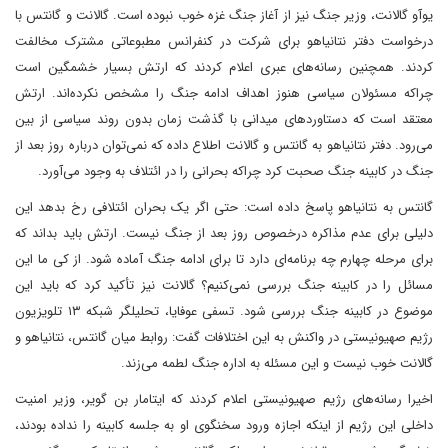
یوآو گالانت، وزیر جنگ نیز از آغاز جنگ غزه خوب نبوده است. گالانت و گانتس با
درخواست دفتر نتانیاهو برای شرکت در کنفرانس مطبوعاتی مشترک مخالفت
کردند. همچنین رسانه‌های عبری اعلام کردند که ارتش بسیار خشمگین است
چراکه مسئولان سیاسی هنوز اهداف ادامه جنگ را مشخص نکرده‌اند. ارتش
معتقد است که دستاوردهای میدانی با گذشت زمان بدون روند سیاسی از بین
می‌رود. دفتر نتانیاهو به گانتس و گالانت اطلاع داده که نمی‌توان درباره روز بعد از
جنگ در کابینه جنگ صحبت کرد چراکه بحرانی را در ائتلاف به وجود می‌آورد.
گانتس به نتانیاهو پاسخ داده است: حتی اگر یک بحران ائتلافی رخ بدهد این
دلیلی برای عدم مذاکره درخصوص روز بعد از جنگ نیست. ارتش باید بداند که
برای مرحله چهارم چه برنامه‌ای دارد تا برای ادامه جنگ آماده شود. از کی ما این
مسائل را در کابینه جنگ بررسی نمی‌کنیم؟ گالانت نیز تأکید کرد که باید این
موضوع در کابینه جنگ بررسی شود. تسفی عوفایا، تحلیلگر شبکه ۱۳ تلویزیون
رژیم صهیونیستی در واکنش به این اختلافات گفت: روابط میان گانتس، نتانیاهو و
گالانت خوب نیست و این مسئله به اداره جنگ لطمه می‌زند.
اخیرا رسانه‌های رژیم صهیونیستی اعلام کردند که ایتامار بن گویر، وزیر امنیت
داخلی این رژیم از اینکه اجازه ورود سخنگوی او به جلسه کابینه را نداده بودند،