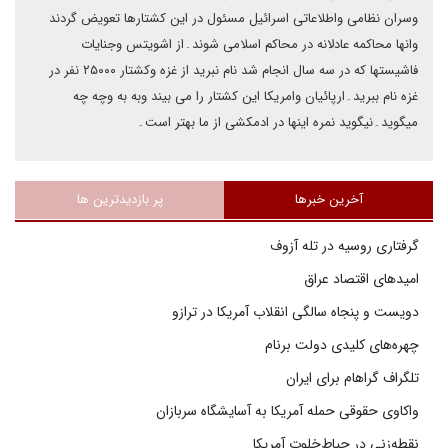
وسران نظامی واطلاعاتی اسرائیل مسئول در این کشتارها تعویض گردند
وانها محاکمه عادلانه در محاکم اسلامی شوند۔از اشویتس وجنایات
فاشیستها که در سه سال انجام شد نام نبرید از غزه وکشتار ۲۵۰۰۰ نفر در
غزه نام ببرید۔ارپائیان وامریکا این کشتار را می بیند وبه به وچه چه
میگوید۔نیگوید نمره اینها در ادمکشی از ما بهتر است۔
آخرین خبرها
پر بازدیدترین ها
گرفتاری روسیه در تله آزوف
امیدهای اقتصاد عراق
دویست و پنجاه سالگی انقلاب آمریکا در ترازو
چهره‌های کلیدی دولت برنام
تلگراف گراهام برای ایران
واکاوی حقوقی حمله آمریکا به آسایشگاه سربازان
نقطه‌زنی در حیاط‌خلوت آمریکا