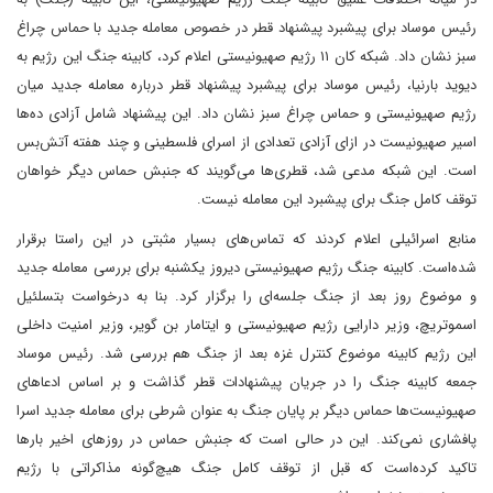
رئیس موساد برای پیشبرد پیشنهاد قطر در خصوص معامله جدید با حماس چراغ
سبز نشان داد. شبکه کان ۱۱ رژیم صهیونیستی اعلام کرد، کابینه جنگ این رژیم به
دیوید بارنیا، رئیس موساد برای پیشبرد پیشنهاد قطر درباره معامله جدید میان
رژیم صهیونیستی و حماس چراغ سبز نشان داد. این پیشنهاد شامل آزادی ده‌ها
اسیر صهیونیست در ازای آزادی تعدادی از اسرای فلسطینی و چند هفته آتش‌بس
است. این شبکه مدعی شد، قطری‌ها می‌گویند که جنبش حماس دیگر خواهان
توقف کامل جنگ برای پیشبرد این معامله نیست.
منابع اسرائیلی اعلام کردند که تماس‌های بسیار مثبتی در این راستا برقرار
شده‌است. کابینه جنگ رژیم صهیونیستی دیروز یکشنبه برای بررسی معامله جدید
و موضوع روز بعد از جنگ جلسه‌ای را برگزار کرد. بنا به درخواست بتسلئیل
اسموتریچ، وزیر دارایی رژیم صهیونیستی و ایتامار بن گویر، وزیر امنیت داخلی
این رژیم کابینه موضوع کنترل غزه بعد از جنگ هم بررسی شد. رئیس موساد
جمعه کابینه جنگ را در جریان پیشنهادات قطر گذاشت و بر اساس ادعاهای
صهیونیست‌ها حماس دیگر بر پایان جنگ به عنوان شرطی برای معامله جدید اسرا
پافشاری نمی‌کند. این در حالی است که جنبش حماس در روزهای اخیر بارها
تاکید کرده‌است که قبل از توقف کامل جنگ هیچ‌گونه مذاکراتی با رژیم