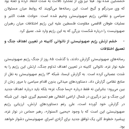
خشمگین شده بود. قبلا نیز وی از عملکرد گالانت به شدت انتقاد کرده و گفته بود
که وی سردرگم و گیج است. این رسانه‌ها می‌گویند که روابط میان مسئولان
سیاسی و نظامی رژیم صهیونیستی وخیم شده است. حوادث هفت اکتبر و
عملیات طوفان الاقصی مقاومت فلسطین علیه این رژیم اختلافات میان رهبران
صهیونیست را درباره شکست بزرگی که به این رژیم وارد شد، عمیق کرد.
- خشم ارتش رژیم صهیونیستی از ناتوانی کابینه در تعیین اهداف جنگ و
تعمیق اختلافات
رسانه‌های صهیونیستی گزارش دادند، با گذشت ۸۵ روز از جنگ رژیم صهیونیستی
علیه نوار غزه، ناتوانی کابینه در تعیین اهداف تداوم جنگ، ارتش این رژیم را به
شدت عصبانی کرده است. به گزارش ایسنا، شبکه ۱۳ رژیم صهیونیستی به نقل از
منابع نظامی گزارش داد، دستاوردهای میدانی بدون اقدام سیاسی با مرور زمان از
بین می‌رود؛ بنابراین نه فقط درباره «پسا جنگ غزه» بلکه باید درباره اهداف جدید
این جنگ و نیز درگیری در شمال اراضی اشغالی هم تصمیم گیری شود. این شبکه
در گزارش خود آورده است، علی رغم دستاوردهای ارتش، ارزیابی رژیم
صهیونیستی این است که با وجود «یحیی السنوار»، رهبر حماس در نوار غزه،
پیشبرد خطوط کلی یک توافق جدید برای آزادی اسرای صهیونیستی دشوار خواهد
بود.