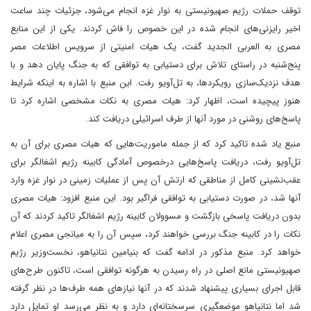
توقف حملات رژیم صهیونیستی به نوار غزه انجام می‌شود، جزئیات چند ساعت
اخیر رایزنی‌های انجام شده در این خصوص را فاش کردند. یکی از این منابع
مصری به العربی الجدید گفت، یک هیات امنیتی از سرویس اطلاعات مصر
پنج‌شنبه در راستای تلاش برای دستیابی به توافقی که به جنگ پایان دهد و با
هدف نزدیک‌سازی رویکردها، به تل‌آویو رفت. این منبع با اشاره به اینکه شرایط
هنوز پیچیده است، اظهار کرد: هیات مصری به نکات مشخصی اشاره کرد تا
پاسخ‌های روشنی در مورد آنها از طرف اسرائیلی دریافت کند.
منبع یاد شده تاکید کرد که از جمله ماموریت‌هایی که هیات مصری برای آن به
تل‌آویو رفت، دریافت پاسخ‌هایی درخصوص آمادگی کابینه رژیم اشغالگر برای
عقب‌نشینی کامل از مناطقی که ارتش آن پس از عملیات زمینی در نوار غزه وارد
آنها شد، در صورت دستیابی به توافقی فراگیر بود. این منبع افزود: هیات مصری
بدون دریافت پاسخی بازگشت و مسوولان کابینه رژیم اشغالگر تاکید کردند که آن
نکات را در کابینه جنگ بررسی خواهند کرد، سپس آن را به میانجی مصری اعلام
خواهد کرد. منبع مذکور در ادامه گفت که بنیامین نتانیاهو، نخست‌وزیر رژیم
صهیونیستی مانع اصلی در راه رسیدن به هرگونه توافقی است، تاکنون طرح‌های
قابل اجرای بسیاری پیشنهاد شدند که در آنها نیازهای همه طرف‌ها در نظر گرفته
شد اما نتانیاهو موضعگیری سرسختانه‌ای دارد و به نظر می‌رسد او تمایل دارد