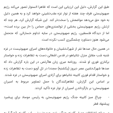
طبق این گزارش، دلیل این ارزیابی این است که ظاهرا السنوار تصور می‌کند رژیم
صهیونیستی ظرف چند هفته از نوار غزه عقب‌نشینی خواهد کرد و به همین دلیل
به خود حق می‌دهد مواضعش را سخت‌تر کند. این شبکه گزارش کرد، هر چند که
ارتش رژیم صهیونیستی بخشی از توانمندی‌های حماس را «از بین برده است»؛
اما از دیدگاه فلسطین، رژیم صهیونیستی در سایه تداوم خساراتی که متحمل
می‌شود هنوز دستاورد چشمگیری کسب نکرده است.
در همین حال صدها نفر از شهرک‌نشینان و خانواده‌های اسرای صهیونیست در غزه
شنبه شب مقابل منزل نتانیاهو در قدس اشغالی دست به تظاهرات زده و خواستار
برکناری فوری او شدند. روزنامه عبری زبان هاآرتص در این باره گزارش داد که
صدها شهرک‌نشین عصر دیروز (یکشنبه) مجددا در تل آویو دست به تظاهرات زده
و خواستار اقدام فوری کابینه نتانیاهو برای آزادی اسرای صهیونیستی در غزه شدند.
بر اساس این گزارش، تظاهرکنندگان با حمل تصاویر مربوط به اسیران
صهیونیستی؛ بر بازگرداندن اسیران از نوار غزه تأکید کردند.
- چراغ سبز کابینه جنگ رژیم صهیونیستی به رئیس موساد برای پیشبرد
پیشنهاد قطر
در میانه اختلافات عمیق کابینه جنگ رژیم صهیونیستی، این کابینه (جنگ) به