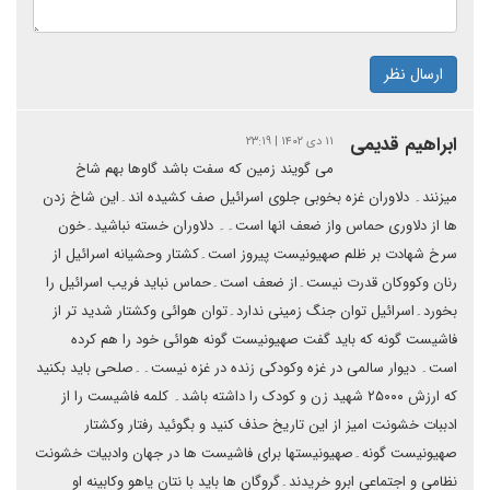
ارسال نظر
ابراهیم قدیمی
۱۱ دی ۱۴۰۲ | ۲۳:۱۹
می گویند زمین که سفت باشد گاوها بهم شاخ
میزنند۔ دلاوران غزه بخوبی جلوی اسرائیل صف کشیده اند۔این شاخ زدن
ها از دلاوری حماس واز ضعف انها است۔۔ دلاوران خسته نباشید۔خون
سرخ شهادت بر ظلم صهیونیست پیروز است۔کشتار وحشیانه اسرائیل از
رنان وکووکان قدرت نیست۔از ضعف است۔حماس نباید فریب اسرائیل را
بخورد۔اسرائیل توان جنگ زمینی ندارد۔توان هوائی وکشتار شدید تر از
فاشیست گونه که باید گفت صهیونیست گونه هوائی خود را هم کرده
است۔ دیوار سالمی در غزه وکودکی زنده در غزه نیست۔۔صلحی باید بکنید
که ارزش ۲۵۰۰۰ شهید زن و کودک را داشته باشد۔ کلمه فاشیست را از
ادببات خشونت امیز از این تاریخ حذف کنید و بگوئید رفتار وکشتار
صهیونیست گونه۔صهیونیستها برای فاشیست ها در جهان وادبیات خشونت
نظامی و اجتماعی ابرو خریدند۔گروگان ها باید با نتان یاهو وکابینه او