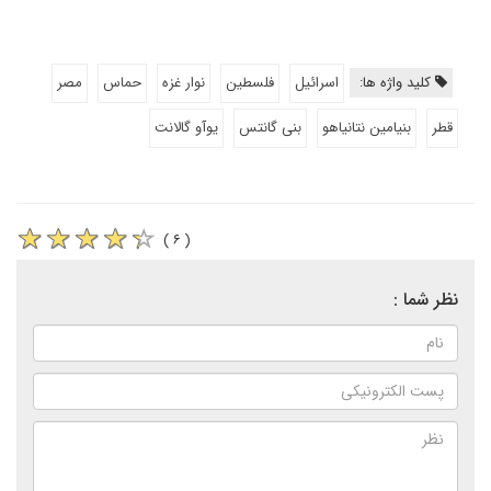
کلید واژه ها:
اسرائیل
فلسطین
نوار غزه
حماس
مصر
قطر
بنیامین نتانیاهو
بنی گانتس
یوآو گالانت
( ۶ )
نظر شما :