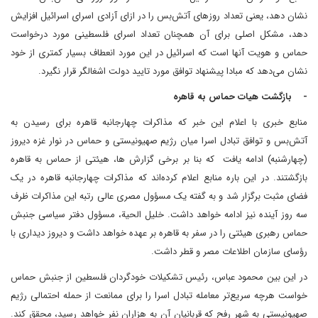
نشان دهد، یعنی تعداد روزهای آتش‌بس را در ازای آزادی اسرای اسرائیل افزایش
دهد، مشکل اصلی برای آن همچنان تعداد اسرای فلسطینی مورد درخواست
حماس و هویت آنها است که اسرائیل در این مورد انعطاف بسیار کمتری از خود
نشان می‌دهد که مبادا پیشنهاد توافق مورد تایید دولت اشغالگر قرار نگیرد.
- بازگشت هیات حماس به قاهره
منابع خبری با اعلام این خبر که مذاکرات چهارجانبه قاهره برای رسیدن به
آتش‌بس و توافق تبادل اسرا میان رژیم صهیونیستی و حماس در نوار غزه دیروز
(چهارشنبه) ادامه یافت که بنا بر برخی گزارش ها، هیئتی از حماس به قاهره
بازگشتند. در این باره منابع اعلام کرده‌اند که مذاکرات چهارجانبه قاهره در یک
فضای مثبت برگزار شد و به گفته یک مسؤول مصری عالی رتبه این مذاکرات ظرف
سه روز آینده نیز ادامه خواهد داشت. خلیل الحیة، مسؤول دفتر سیاسی جنبش
حماس رهبری هیئتی را در سفر به قاهره بر عهده خواهد داشت و دیروز دیداری با
رؤسای سازمان اطلاعات مصر و قطر داشت.
در این بین محمود عباس، رئیس تشکیلات خودگردان فلسطین از جنبش حماس
خواست هرچه سریع‌تر معامله تبادل اسرا را برای ممانعت از حمله احتمالی رژیم
صهیونیستی به شهر رفح که قربانیان آن به هزاران نفر خواهد رسید، محقق کند.