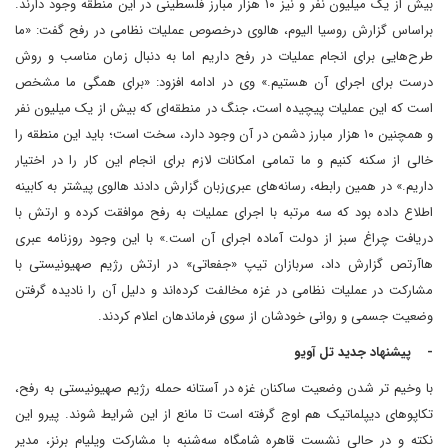
بیش از یک میلیون نفر و نیز ۱۰ هزار مبارز فلسطینی در این منطقه وجود دارند.
براساس گزارش روسیا الیوم، هالوی درخصوص عملیات نظامی در رفح گفت: «ما
طرح‌هایی برای انجام عملیات در رفح داریم اما به دنبال زمان مناسب و روش
درست برای اجرای آن هستیم.» وی در ادامه افزود: «برای همگی ما مشخص
است که این عملیات پیچیده است، جنگ در منطقه‌ای که بیش از یک میلیون نفر
و همچنین ۱۰ هزار مبارز دشمن در آن وجود دارد، سخت است؛ باید این منطقه را
خالی از سکنه کنیم و ما تمامی امکانات لازم برای انجام این کار را در اختیار
داریم.» در همین رابطه، رسانه‌های عبری‌زبان گزارش دادند هالوی پیشتر به کابینه
اطلاع داده بود که سه مرتبه با اجرای عملیات به رفح موافقت کرده و ارتش با
دریافت چراغ سبز از دولت آماده اجرای آن است.» با این وجود روزنامه عبری
هاآرتص گزارش داد، سربازان تیپ «جفعاتی» در ارتش رژیم صهیونیستی با
مشارکت در عملیات نظامی در غزه مخالفت کرده‌اند و دلیل آن را نادیده گرفتن
وضعیت جسمی و روانی‌ خودشان از سوی فرماندهان اعلام کردند.
- پیشنهاد جدید تل آویو
با وخیم تر شدن وضعیت ساکنان غزه در آستانه حمله رژیم صهیونیستی به رفح،
تکاپوهای دیپلماتیک هم اوج گرفته است تا مانع از این شرایط شوند. پیرو این
نکته و در حالی نشست قاهره شامگاه سه‌شنبه با مشارکت ویلیام برنز، مدیر