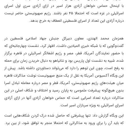
با اینحال حماس خواهان آزادی هزار اسیر در ازای آزادی سری اول اسرای
اسرائیلی در غزه است که احتمالا ۴۵ نفر باشند. رژیم صهیونیستی حاضر نیست
درباره آزادی این تعداد از اسرای فلسطینی انعطاف به خرج بدهد.
همزمان محمد الهندی، معاون دبیرکل جنبش جهاد اسلامی فلسطین در
گفت‌وگویی که با شبکه خبری المیادین داشت، اظهار کرد، نشست چهارجانبه‌ای که
با حضور نمایندگان آمریکا، قطر، مصر و رژیم اشغالگر اسرائیلی در قاهره برگزار
شده، شبیه به نشست اول پاریس بود و نتانیاهو به دنبال خریدن زمان برای حمله
به رفح است، چون این توهم را دارد که می‌تواند دستاوردی داشته باشد. پیش از
این وبگاه آکسیوس آمریکا به نقل از یک منبع صهیونیست نوشت مذاکرات قاهره
میان هیئت‌های رژیم صهیونیستی، آمریکا، قطر و مصر درباره معامله تبادل اسرا
بدون هیچ‌گونه پیشرفت ملموسی به پایان رسید و اختلاف و شکاف اصلی در این
مذاکرات درباره تعداد اسرایی است که حماس خواهان آزادی آنها در ازای آزادی
اسرای اسرائیلی به ویژه سربازان اسیر است.
این وبگاه گزارش داد: تنها پیشرفتی که حاصل شده درک کردن شکاف‌هایی است
که باید آن را برای ورود به مذاکراتی که احتمالا منجر به توافق شود، از بین برد.