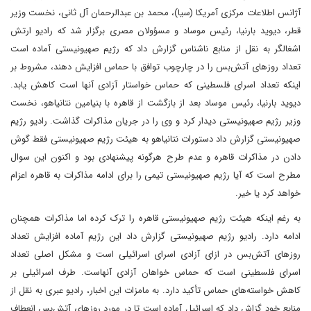
آژانس اطلاعات مرکزی آمریکا (سیا)، محمد بن عبدالرحمان آل ثانی، نخست وزیر
قطر، دیوید بارنیا، رئیس موساد و مسؤولان مصری برگزار شد که رادیو ارتش
اشغالگر به نقل از منابع ناشناس گزارش داد که رژیم صهیونیستی آماده‌ است
تعداد روزهای آتش‌بس را در چارچوب توافق با حماس افزایش دهند، مشروط بر
اینکه تعداد اسرای فلسطینی که حماس خواستار آزادی آنها است کاهش یابد.
دیوید بارنیا، رئیس موساد بعد از بازگشت از قاهره با بنیامین نتانیاهو، نخست
وزیر رژیم صهیونیستی دیدار کرد و وی را در جریان مذاکرات گذاشت. رادیو رژیم
صهیونیستی گزارش داد دستورات نتانیاهو به هیئت رژیم صهیونیستی فقط گوش
دادن در مذاکرات قاهره و عدم طرح هرگونه پیشنهادی بود و اکنون این سوال
مطرح است که آیا رژیم صهیونیستی تیمی را برای ادامه مذاکرات به قاهره اعزام
خواهد کرد یا خیر.
به رغم اینکه هیئت رژیم صهیونیستی قاهره را ترک کرده اما مذاکرات همچنان
ادامه دارد. رادیو رژیم صهیونیستی گزارش داد این رژیم آماده افزایش تعداد
روزهای آتش‌بس در ازای آزادی اسرای اسرائیلی است و مشکل اصلی تعداد
اسرای فلسطینی است که حماس خواهان آزادی آنهاست. طرف اسرائیلی بر
کاهش خواسته‌های حماس تأکید دارد. به مامزات این اخبار، رادیو عبری به نقل از
منابع خود گزاش داد که اسرائیل آماده است تا در مورد روزهای آتش‌بس انعطاف