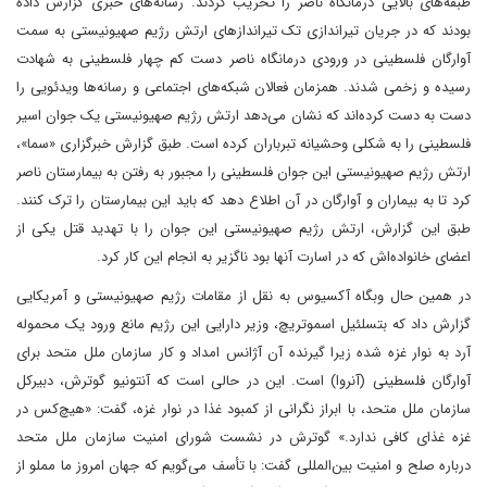
طبقه‌های بالایی درمانگاه ناصر را تخریب کردند. رسانه‌های خبری گزارش داده
بودند که در جریان تیراندازی تک تیراندازهای ارتش رژیم صهیونیستی به سمت
آوارگان فلسطینی در ورودی درمانگاه ناصر دست کم چهار فلسطینی به شهادت
رسیده و زخمی شدند. همزمان فعالان شبکه‌های اجتماعی و رسانه‌ها ویدئویی را
دست به دست کرده‌اند که نشان می‌دهد ارتش رژیم صهیونیستی یک جوان اسیر
فلسطینی را به شکلی وحشیانه تبرباران کرده است. طبق گزارش خبرگزاری «سما»،
ارتش رژیم صهیونیستی این جوان فلسطینی را مجبور به رفتن به بیمارستان ناصر
کرد تا به بیماران و آوارگان در آن اطلاع دهد که باید این بیمارستان را ترک کنند.
طبق این گزارش، ارتش رژیم صهیونیستی این جوان را با تهدید قتل یکی از
اعضای خانواده‌اش که در اسارت آنها بود ناگزیر به انجام این کار کرد.
در همین حال وبگاه آکسیوس به نقل از مقامات رژیم صهیونیستی و آمریکایی
گزارش داد که بتسلئیل اسموتریچ، وزیر دارایی این رژیم مانع ورود یک محموله
آرد به نوار غزه شده زیرا گیرنده آن آژانس امداد و کار سازمان ملل متحد برای
آوارگان فلسطینی (آنروا) است. این در حالی است که آنتونیو گوترش، دبیرکل
سازمان ملل متحد، با ابراز نگرانی از کمبود غذا در نوار غزه، گفت: «هیچ‌کس در
غزه غذای کافی ندارد.» گوترش در نشست شورای امنیت سازمان ملل متحد
درباره صلح و امنیت بین‌المللی گفت: با تأسف می‌گویم که جهان امروز ما مملو از