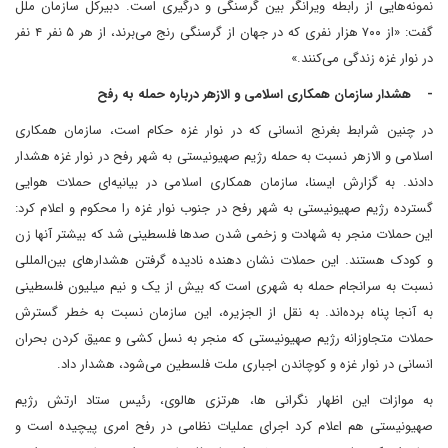
نمونه‌هایی از رابطه ویرانگر بین گرسنگی و درگیری است. دبیرکل سازمان ملل
گفت: «از ۷۰۰ هزار نفری که در جهان از گرسنگی رنج می‌برند، از هر ۵ نفر ۴ نفر
در نوار غزه زندگی می‌کنند.»
- هشدار سازمان همکاری اسلامی و الازهر درباره حمله به رفح
در چنین شرابط بغرنج انسانی که در نوار غزه حکام است، سازمان همکاری
اسلامی و الازهر نسبت به حمله رژیم صهیونیستی به شهر رفح در نوار غزه هشدار
دادند. به گزارش ایسنا، سازمان همکاری اسلامی در بیانیه‌ای حملات هوایی
گسترده رژیم صهیونیستی به شهر رفح در جنوب نوار غزه را محکوم و اعلام کرد:
این حملات منجر به شهادت و زخمی شدن صدها فلسطینی شد که بیشتر آنها زن
و کودک هستند. این حملات نشان دهنده نادیده گرفتن هشدارهای بین‌المللی
نسبت به سرانجام حمله به شهری است که بیش از یک و نیم میلیون فلسطینی
به آنجا پناه برده‌اند. به نقل از الجزیره، این سازمان نسبت به خطر گسترش
حملات متجاوزانه رژیم صهیونیستی که منجر به نسل کشی و عمیق کردن بحران
انسانی در نوار غزه و کوچاندن اجباری ملت فلسطین می‌شود، هشدار داد.
به موازات این اظهار نگرانی ها، هرتزی هالوی، رئیس ستاد ارتش رژیم
صهیونیستی هم اعلام کرد اجرای عملیات نظامی در رفح امری پیچیده است و