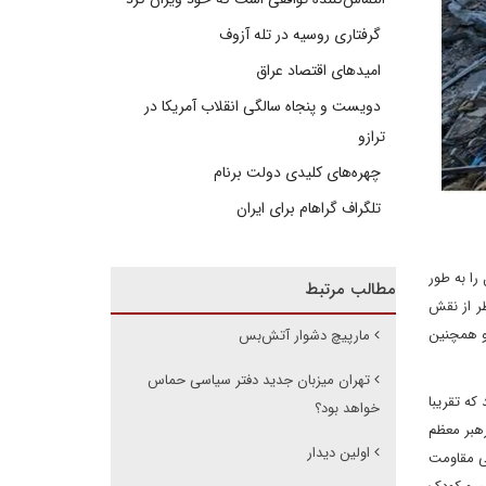
گرفتاری روسیه در تله آزوف
امیدهای اقتصاد عراق
دویست و پنجاه سالگی انقلاب آمریکا در
ترازو
چهره‌های کلیدی دولت برنام
تلگراف گراهام برای ایران
را به طور
مطالب مرتبط
طر از نقش
د خواهد کرد و همچنین
مارپیچ دشوار آتش‌بس
تهران میزبان جدید دفتر سیاسی حماس
هد که تقریبا
خواهد بود؟‌
های اجتماعی، جمله‌ای از رهبر معظم
اولین دیدار
گی مقاومت