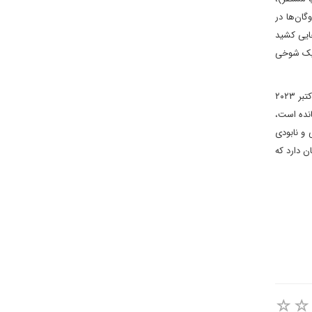
ان‌ها در
جایی کشید
 یک شوخی
از طرف دیگر و به باور این نماینده ادوار مجلس یقینا «این آتش‌بس به معنای پیروزی بنیامین نتانیاهو نخواهد بود. چرا که نخست‌وزیر اسرائیل پس از ۷ اکتبر ۲۰۲۳
انده است،
د ۵۰ هزار زن، کودک و غیرنظامی و نابودی
ن دارد که