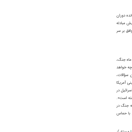
نده دوران
ش مبادله
افق بر سر
ل توافق آتش‌بس میان حماس و اسرائیل اکنون سؤالات مهم‌تری وجود دارد ناظر بر اینکه پس از 15 ماه جنگ،
چه خواهد
 سؤالات،
نی آمریکا
سرائیل در
شته است».
به جنگ در
س با حماس
 مستقر)،