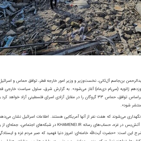
الرحمن بن‌جاسم آل‌ثانی، نخست‌وزیر و وزیر امور خارجه قطر، توافق حماس و اسرائیل 
ه) نوزدهم ژانویه (سی‌ام دی‌ماه) آغاز می‌شود». به گزارش شرق، سئول سیاست خارجی ق
مصری‌ها و آمریکایی‌ها در حصول این آتش‌بس، خبر داد و گفت «براساس توافق، حماس ۳۳ گروگان را در مقابل آزادی اسرای فلسطینی آزا
منتشر شود».
ود ۹۸ گروگان همچنان در غزه نگهداری می‌شوند که هفت نفر از آنها آمریکایی هستند. اطلاعات اسرائیل نشان می‌د
نیمی از گروگان‌ها، از جمله سه آمریکایی، زنده هستند. در پی اعلام آتش‌بس در غزه، حساب‌های رسانه KHAMENEI.IR در شبکه‌
رح این است: «حضرت آیت‌الله خامنه‌ای: امروز دنیا فهمید که صبر مردم غزه و ایستاد