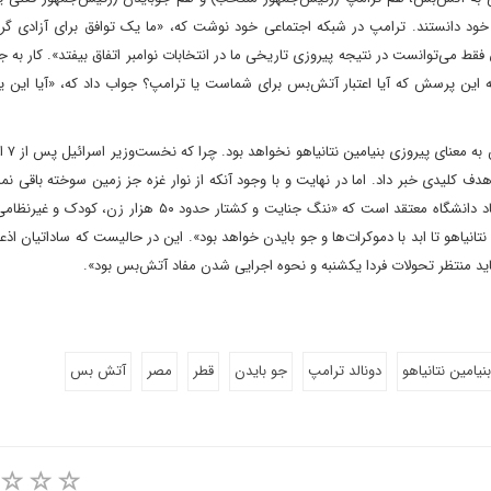
د دانستند. ترامپ در شبکه اجتماعی خود نوشت که، «ما یک توافق برای آزادی گروگ
فق فقط می‌توانست در نتیجه پیروزی تاریخی ما در انتخابات نوامبر اتفاق بیفتد». کار به 
 این پرسش که آیا اعتبار آتش‌بس برای شماست یا ترامپ؟ جواب داد که، «آیا این
ف کلیدی خبر داد. اما در نهایت و با وجود آنکه از نوار غزه جز زمین سوخته باقی نم
اسرائیل نتوانست موفق به نابودی حماس شود». همزمان، این استاد دانشگاه معتقد است که «ننگ جنایت و کشتار حدو
تانیاهو تا ابد با دموکرات‌ها و جو بایدن خواهد بود». این در حالیست که ساداتیان اذعا
ید منتظر تحولات فردا یکشنبه و نحوه اجرایی شدن مفاد آتش‌بس بود».
بنیامین نتانیاهو
دونالد ترامپ
جو بایدن
قطر
مصر
آتش بس