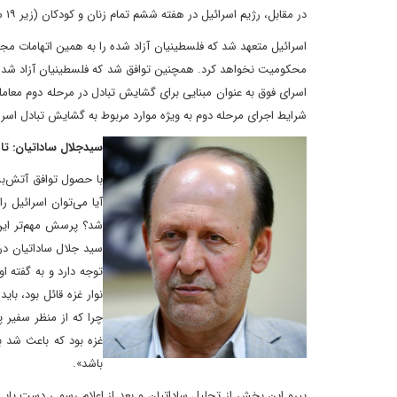
در مقابل، رژیم اسرائیل در هفته ششم تمام زنان و کودکان (زیر ۱۹ سال و غیرجنگجو) که پس از ۷ اکتبر در نوار غزه دستگیر شده بودند را آزاد می‌کند.
اسرائیل متعهد شد که فلسطینیان آزاد شده را به همین اتهامات مجدد
محکومیت نخواهد کرد. همچنین توافق شد که فلسطینیان آزاد شده 
اسرای فوق به عنوان مبنایی برای گشایش تبادل در مرحله دوم معامله
شرایط اجرای مرحله دوم به ویژه موارد مربوط به گشایش تبادل اسرا
سیدجلال ساداتیان: 
آیا می‌توان اسرائیل
شد؟ پرسش مهم‌تر این
سید جلال ساداتیان در
توجه دارد و به گفته ا
نوار غزه قائل بود، ب
چرا که از منظر سفیر 
غزه بود که باعث شد ب
باشد».
پیرو این بخش از تحلیل ساداتیان و بعد از اعلام رسمی دست یا