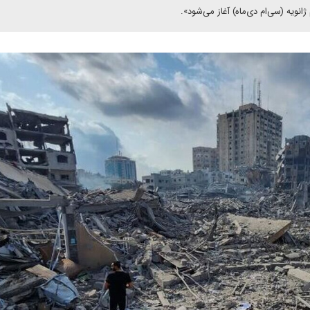
 ژانویه (سی‌ام دی‌ماه) آغاز می‌شود».