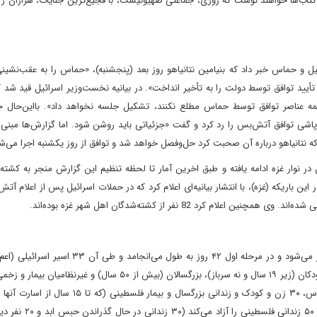
 کتاب‌ها خواهند نوشت که روزی، جماعتی صهیونیست، با فجیع‌ترین جنایات، هزاران ز
 و حماس خبر داد که بنیامین نتانیاهو روز بعد (پنجشنبه)، «حماس را به عقب‌نشینی
أیید توافق توسط دولت را به تأخیر انداخت». در بیانیه نخست‌وزیر اسرائیل قید شد
همه عناصر توافق توسط حماس مطلع نکنند، تشکیل جلسه نخواهد داد». بااین‌حال ج
اشی توافق آتش‌بس را رد کرد و گفت «جزئیاتی باید روشن شود. اما گزارش‌ها مبنی 
تانیاهو درباره آن صحبت کرد حل‌وفصل خواهد شد و توافق از روز یکشنبه اجرا می‌ش
آتش‌بس سه‌مرحله‌ای میان حماس و اسرائیل از فردا (یکشنبه) آغاز می‌شود و در مرحله اول ۴۲ روز به طول 
جسد آنها) آزاد می‌شوند. این اسرا شامل زنان غیرنظامی و سرباز، کودکان (زیر ۱۹ سال و نه سرباز)، بزرگسالان (بیش از ۵۰ سا
در مقابل رژیم اسرائیل به‌ازای هر زن یا کودک آزاد‌شده توسط حماس، ۳۰ زن و کودک و زندانی بزرگسال و بی
است) را آزاد می‌کند. البته به‌ازای هر نظامی زن آزاد شده، اسر