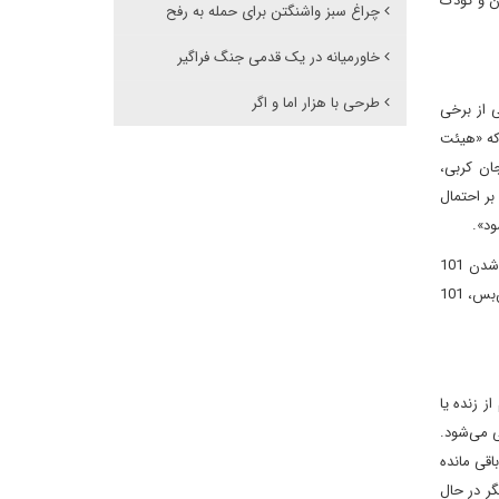
ن و کودک
چراغ سبز واشنگتن برای حمله به رفح
خاورمیانه در یک قدمی جنگ فراگیر
طرحی با هزار اما و اگر
 از برخی
 که «هیئت
ان کربی،
بر احتمال
ود».
نکته اینجاست که پس از اعلام آتش‌بس، حملات و کشتار اسرائیل در نوار غزه ادامه یافته و طبق اخرین آمار تا لحظه تنظیم این گزارش منجر به کشته‌شدن 101
فلسطینی شد. محمود بصل، سخنگوی اداره دفاع مدنی فلسطین، در این باریکه (غزه)، با انتشار بیانیه‌ای اعلام کرد که در حملات اسرائیل پس از اعلام آتش‌بس، 101
می‌انجامد و طی آن ۳۳ اسیر اسرائیلی (اعم از زنده یا
ل) و غیرنظامیان بیمار و زخمی می‌شود.
مار فلسطینی (که تا ۱۵ سال از اسارت آنها باقی مانده
ائیل ۵۰ زندانی فلسطینی را آزاد می‌کند (۳۰ زندانی در حال گذراندن حبس ابد و ۲۰ نفر دیگر در حال