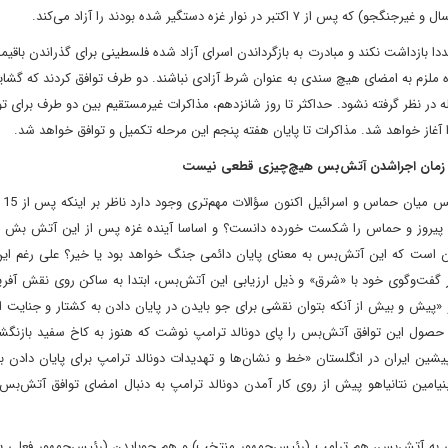
ا بازداشت نکند و مبادرت به بازگرداندن اسرای آزاد شده فلسطینی برای گذراندن باقیما
ملزم به امضای هیچ سندی به عنوان شرط آزادی نباشند. دو طرف توافق کردند که گشای
 در نظر گرفته نشود. حداکثر تا روز شانزدهم، مذاکرات غیرمستقیم بین دو طرف برای تو
 آغاز خواهد شد. مذاکرات تا پایان هفته پنجم این مرحله تکمیل و توافق خواهد شد.
تا زمان اجراشدن آتش‌بس هیچ‌چیزی قطعی نیست
با حصو
 را پیروز و حماس را شکست خورده دانست؟ و اساسا آینده غزه پس از این آتش بش 
 است که این آتش‌بس به معنای پایان دائمی جنگ خواهد بود یا خیر؟ علی رغم این
 گفت‌وگوی خود با «شرق» و ذیل ارزیابی این آتش‌بس، ابتدا به ساکن روی نقش آفری
و «پیش و بیش از آنکه بتوان نقشی برای جو بایدن در پایان دادن به کشتار و جنایت ا
اید حصول این توافق آتش‌بس را پای دونالد ترامپ نوشت که هنوز به کاخ سفید بازنگ
پیشین ایران در انگلستان «خط و نشان‌ها و تهدیدات دونالد ترامپ برای پایان دادن 
نیامین نتانیاهو پیش از روی کار آمدن دونالد ترامپ به دنبال امضای توافق آتش‌ب
بی به آتش‌بس، هم ترامپ (رئیس‌جمهور منتخب) و هم جوبایدن (رئیس‌جمهور فعلی یا