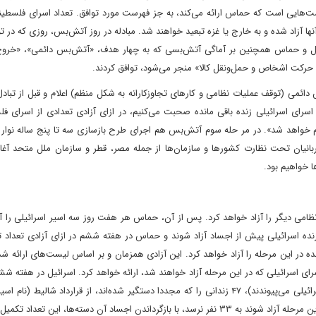
وضوع مشمول فهرست‌هایی است که حماس ارائه می‌کند، به جز فهرست مورد توافق. تعداد اسرای فلسط
نها آزاد شده و به خارج یا غزه تبعید خواهند شد. مبادله در روز آتش‌بس، روزی که در توا
ل و حماس همچنین بر آماگی آتش‌بسی که به چهار هدف، «آتش‌بس دائمی»، «خروج
یل حرکت اشخاص و حمل‌ونقل کالا» منجر می‌شود، توافق کردند.
ره زمانی ۴۲ روزه دارد، با آتش‌بس دائمی (توقف عملیات نظامی و کارهای تجاوزکارانه به شکل منظم) اعلام و قبل از تب
اسرای اسرائیلی زنده باقی مانده صحبت می‌کنیم، در ازای آزادی تعدادی از اسرای ف
جام خواهد شد». در مر حله سوم آتش‌بس هم اجرای طرح بازسازی سه تا پنج ساله نوار
نیان تحت نظارت کشورها و سازمان‌ها از جمله مصر، قطر و سازمان ملل متحد آغاز
ا خواهیم بود.
ظامی دیگر را آزاد خواهد کرد. پس از آن، حماس هر هفت روز سه اسیر اسرائیلی را آ
نده اسرائیلی پیش از اجساد آزاد شوند و حماس در هفته ششم در ازای آزادی تعداد 
ده در این مرحله را آزاد خواهد کرد. این آزادی همزمان و بر اساس لیست‌های ارائه ش
رای اسرائیلی که در این مرحله آزاد خواهند شد، ارائه خواهد کرد. اسرائیل در هفته ش
آزادی «هشام السید» و «افرا منگیستو» که به مجموع ۳۳ اسیر اسرائیلی می‌پیوندند)، ۴۷ زندانی را که مجددا دستگیر شده‌اند، از قرارداد شال
است) آزاد می‌کند. اگر تعداد اسرای زنده اسرائیلی که قرار است در این مرحله آزاد شوند به ۳۳ نفر نرسد، با بازگرداندن اجساد آن دسته‌ها، ای