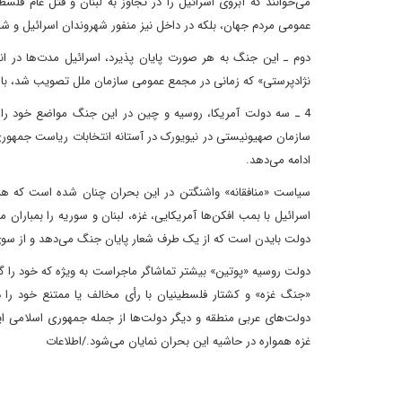
می‌خوانند که آبروی اسرائیل را در تجاوز به لبنان و قتل عام فلسطی
عمومی مردم جهان، بلکه در داخل نیز منفور شهروندان اسرائیل و
دوم ـ این جنگ به هر صورت پایان پذیرد، اسرائیل مدت‌ها در انز
نژادپرستی» که زمانی در مجمع عمومی سازمان ملل تصویب شد، بار
4 ـ سه دولت آمریکا، روسیه و چین در این جنگ مواضع خود را بر
سازمان صهیونیستی در نیویورک در آستانه انتخابات ریاست جمهوری
ادامه می‌دهد.
سیاست «منافقانه» واشنگتن در این بحران چنان شده است که هیچ د
اسرائیل با بمب افکن‌ها آمریکایی، غزه، لبنان و سوریه را بمباران
دولت بایدن است که از یک طرف شعار پایان جنگ می‌دهد و از سوی د
دولت روسیه «پوتین» بیشتر تماشاگر ماجراست به ویژه که خود را گرفت
«جنگ غزه» و کشتار فلسطینیان با رأی مخالف یا ممتنع خود را در
دولت‌های عربی منطقه و دیگر دولت‌ها از جمله جمهوری اسلامی ا
غزه همواره در حاشیه این بحران نمایان می‌شود./اطلاعات