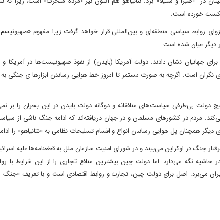
نان در «صبرا و شتیلا» بُرد. نتانیاهو هم اکنون نیز «مرده متحرک» است، زیرا نه تنها
 شکست خورده است.
وای روابط سیاسی منطقه‌ای و بین‌المللی قرار خواهد گرفت زیرا مفهوم «صهیونیسم 
 دیگر عیان شده است.
ای جهانیان نشان دادند. دولت آمریکا (بایدن) از نفوذ صهیونیست‌ها در آمریکا و 
 نگران است. اگرچه به صورت مستمر تا امروز خط هوایی رساندن ابزارها ی جنگی به ا
ولت بی‌طرفی سیاست‌های منافقانه و دوگانه دولت بایدن در این بحران را بر نمی‌ت
 می‌کند. مردم در کشورهای مسلمان و در جهان دریافته‌اند که ادامه جنگ ناشی از سیاست
یگر همچنان پل هوایی رساندن انواع و اقسام تسلیحات نظامی به «نتانیاهو» را ادامه
ار جنگ در اوکراین می‌بیند و در شورای امنیت سازمان ملل به قطعنامه‌ها علیه اسرائیل
 حاشیه نگه می‌دارد. اما دولت چین بیشترین منافع تجاری را از این شرایط با روا
یران می‌برد. اصل برای دولت چین، تجارت و روابط اقتصادی است و با تعریف «جنگ ام