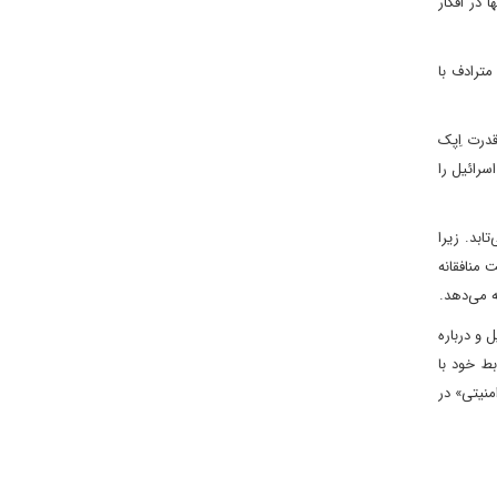
 در افکار
مترادف با
قدرت اِپک
سرائیل را
ابد. زیرا
 منافقانه
 می‌دهد.
 و درباره
بط خود با
نیتی» در