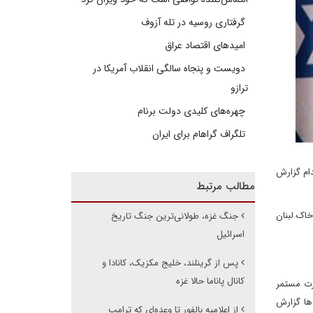
گرفتاری روسیه در تله آزوف
امیدهای اقتصاد عراق
دویست و پنجاه سالگی انقلاب آمریکا در
ترازو
چهره‌های کلیدی دولت برنام
تلگراف گراهام برای ایران
مدام گزارش
مطالب مرتبط
خاک لبنان
جنگ غزه، طولانی‌ترین جنگ تاریخ
اسرائیل
پس از گرینلند، خلیج مکزیک، کانادا و
کانال پاناما حالا غزه
رت مستمر
‌ها گزارش
از اعلامیه بالفور تا وعده‌ای که ترامپ