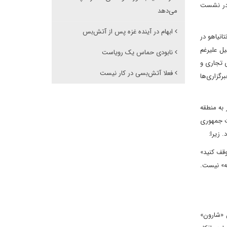
 در نشست
می‌دهد
ابهام در آینده غزه پس از آتش‌بس
انیاهو در
ل علیرغم
نابودی حماس یک رویاست
 تجاری و
فعلا آتش‌بسی در کار نیست
رگزاری‌ها
 به منطقه
ست جمهوری
 زیرا:
وقف کنید»
ه» نیست.
 «شارون»