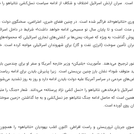
ده است. سران ارتش اسرائیل اختلاف و شکاف از ادامه سیاست نسل‌کشی نتانیاهو را
ری «نتانیاهو»‌اند فراگیر شده است. در چنین فضای خبری، اعتراضی، سخنگوی دولت نت
 مدت است و تا پایان سال نو مسیحی ادامه خواهد داشت!» شرایط در داخل اسرائی
وش گذاشت؛ به ویژه که ضربات یمنی‌ها بر کشتی‌های تجاری اسرائیلی که محموله‌های
 بحران تأمین سوخت (انرژی نفت و گاز) برای شهروندان اسرائیلی مواجه کرده است. خب
شور ترجیح می‌دهند. مأموریت «بلنیکن» وزیر خارجه آمریکا و سفر او برای چندمین بار
اید متوقف شود!» نشان بارز چنین بن‌بستی است. زیرا پذیرش بایدن برای ادامه ریا
اض‌های مردمی در سراسر آمریکا علیه دولت بایدن ادامه دارد و روز به روز تشدید می‌شود.
رائیل با فرماندهی نتانیاهو را «نسل کشی نژاد پرستانه» می‌دانند. شعار «جنگ را مت
ز همین است که حاصل ادامه جنگ نتانیاهو جز نسل‌کشی و به جا گذاشتن «زمین سوخت
نان روی آورده است.
 سوی جریان تروریستی و راست افراطی. اکنون اغلب یهودیان «نتانیاهو» را همچون