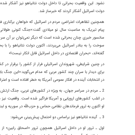
نشود. این واقعیت بحرانی تا داخل دولت نتانیاهو نیز آشکار ش
دولت اسرائیل آشکار کردند که خبرساز شد.
همچنین تظاهرات اعتراضی مردم در اسرائیل که خواهان برکناری فو
پیام تبریک به مناسبت سال نو میلادی گفت:«جنگ کنونی طولانی
سانسور خبری چنان بحرانی شده است که دیگر نمی‌توان بر آن سرپ
سوخت را به بنادر اسرائیل می‌بردند، اکنون دولت نتانیاهو را با
گفته‌اند، «بحران اقتصادی در داخل اسرائیل قابل انکار نیست!»
در چنین شرایطی، شهروندان اسرائیلی فرار از کشور را برقرار در ک
برای دیدار با سران چند کشور عربی که مدام می‌گوید:«این جنگ ب
در انتخابات آینده در افکار عمومی آمریکا به خطر افتاده است و اعتر
2 ـ مردم در سراسر جهان، به ویژه در کشورهای غربی، جنگ ارتش اس
در اغلب کشورهای اروپایی و آمریکا فراگیر شده است. واقعیت نی
او اکنون به ترور فرماندهان نظامی حماس و حزب‌الله در سوریه و لب
3 ـ آینده نتانیاهو نیز براساس دو احتمال پیش‌بینی می‌شود:
اول ـ ترور او در داخل اسرائیل همچون ترور «اسحاق رابین» از