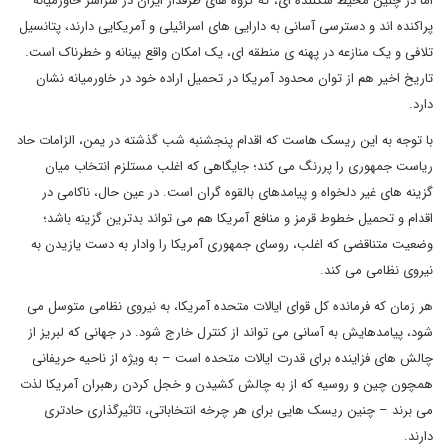
اما در چنین محیط شکننده ای، که گروه های طرفدار ایران در سراسر خاورمیانه
پراکنده اند و دسترسی آسانی به دارایی های اسرائیلی و آمریکایی دارند، پتانسیل
تلافی و یک منازعه در پهنه ی منطقه ای، یک امکان واقع بینانه و خطرناک است.
تاریخ اخیر هم از توان محدود آمریکا در تحمیل اراده خود در خاورمیانه نشان
دارد.
با توجه به این ریسک هاست که اقدام پنجشنبه شب گذشته در یمن، الزامات حاد
ریاست جمهوری را پررنگ می کند؛ جایگاهی که اغلب مستلزم انتخاب میان
گزینه های غیر دلخواه و پیامدهای بالقوه گران است. در عین حال، ناکامی در
اقدام و تحمیل خطوط قرمز و منافع آمریکا هم می تواند بدترین گزینه باشد؛
وضعیت متناقضی که اغلب، روسای جمهوری آمریکا را وادار به دست یازیدن به
نیروی نظامی می کند.
هر زمان که فرمانده کل قوای ایالات متحده آمریکا، به نیروی نظامی متوسل می
شود، پیامدهایش به آسانی می تواند از کنترل خارج شود. در جهانی که لبریز از
چالش های فزاینده برای قدرت ایالات متحده است – به ویژه از ناحیه حریفانی
همچون چین و روسیه که از به چالش کشیدن و خجل کردن رهبران آمریکا لذت
می برند – چنین ریسک هایی برای هر چرخه انتخاباتی، تاثیرگذاری حادتری
دارند.