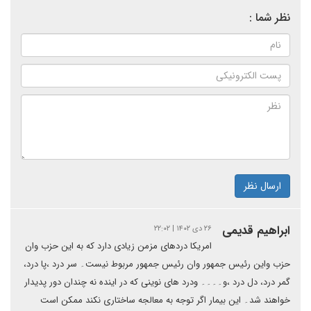
نظر شما :
ارسال نظر
ابراهیم قدیمی
۲۶ دی ۱۴۰۲ | ۲۲:۰۲
امریکا دردهای مزمن زیادی دارد که به این حزب وان
حزب واین رئیس جمهور وان رئیس جمهور مربوط نیست۔ سر درد ،پا درد،
گمر درد، دل درد ،و۔۔۔۔ ودرد های نوینی که در اینده نه چندان دور پدیدار
خواهند شد۔ این بیمار اگر توجه به معالجه ساختاری نکند ممکن است