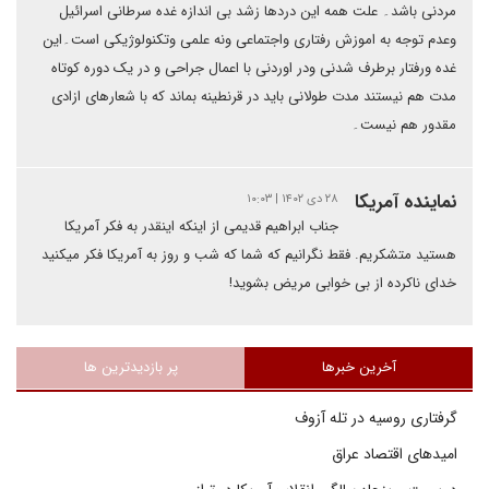
مردنی باشد۔ علت همه این دردها زشد بی اندازه غده سرطانی اسرائیل
وعدم توجه به اموزش رفتاری واجتماعی ونه علمی وتکنولوژیکی است۔این
غده ورفتار برطرف شدنی ودر اوردنی با اعمال جراحی و در یک دوره کوتاه
مدت هم نیستند مدت طولانی باید در قرنطینه بماند که با شعارهای ازادی
مقدور هم نیست۔
نماینده آمریکا
۲۸ دی ۱۴۰۲ | ۱۰:۰۳
جناب ابراهیم قدیمی از اینکه اینقدر به فکر آمریکا
هستید متشکریم. فقط نگرانیم که شما که شب و روز به آمریکا فکر میکنید
خدای ناکرده از بی خوابی مریض بشوید!
آخرین خبرها
پر بازدیدترین ها
گرفتاری روسیه در تله آزوف
امیدهای اقتصاد عراق