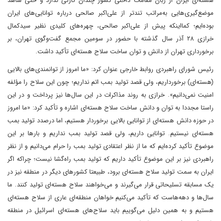
هسته‌ای ایران از زبان مقامات داخلی کشور چندان تازگی ندارد و حتی شاهد
موضع‌گیری‌هایی به‌مراتب تندتر از علی‌اکبر صالحی درباره توانایی‌های ایران
بوده‌ایم؛ کما‌اینکه پیش از علی‌اکبر صالحی، چهره‌های کلیدی نظیر سید‌کمال
خرازی ۲۸ آذر‌ سال گذشته با حضور در سومین مجمع گفت‌وگوی تهران، بر
برخورداری تهران از دانش و توان ساخت سلاح هسته‌ای تأکید داشت.
رئیس شورای راهبردی روابط خارجی عنوان کرد: «ما امروز از توانمندی‌های بالایی
(هسته‌ای) برخورداریم، ولی قصد تولید بمب اتم نداریم؛ چون این سلاح را مؤلفه
امنیت نمی‌دانیم‌». خرازی به روند مذاکرات در این سال‌ها نیز پرداخت و در این
راستا مجددا به توان و دانش ساخت سلاح هسته‌ای اشاره و تأکید کرد: «ما امروز
در حوزه دانش هسته‌ای از توانایی بالایی برخوردار هستیم، اما در‌صدد تولید بمب
هسته‌ای نیستیم. توانایی داریم، ولی قصد تولید بمب نداریم و بارها بر این
موضوع تأکید کرده‌ایم که ما از نظر اعتقادی تولید بمب را حرام می‌دانیم و از نظر
راهبردی نیز بر این موضوع تأکید داریم که تولید بمب راه‌گشا نیست؛ چرا‌که اگر
ایران به سمت تولید سلاح هسته‌ای برود، طبیعتا کشورهای دیگر در منطقه نیز در
یک مسابقه تسلیحاتی قرار می‌گیرند و می‌خواهند سلاح هسته‌ای تولید کنند. ما
سال‌ها و دهه‌ها‌ست که تأکید می‌کنیم خواهان منطقه‌ای عاری از سلاح هسته‌ای
هستیم و به همین دلیل می‌گوییم باید سلاح‌های هسته‌ای اسرائیل در منطقه