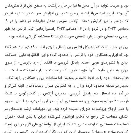
بود و سرعت تولید در آن محل‌ها نیز در حال بازگشت به سطح قبل از کاهش‌دادن
آن بود». این بیانیه می‌افزاید «بازرسان همچنین افزایش سرعت تولید در نطنز در
۲۷ نوامبر را نیز گزارش دادند. آژانس سپس مقدار تولیدات در نطنز را در ۱۹
دسامبر ۲۰۲۳ و در فردو را در ۲۴ دسامبر۲۰۲۳ راستی‌آزمایی کرد. آژانس به طور
رسمی به اعضای خود درباره کاهش سرعت تولید تا سه‌شنبه گزارشی نداده بود».
این در حالی است که مدیرکل آژانس بین‌المللی انرژی اتمی، ۲۹ دی ماه هم گفته
بود که ایران، همکاری خود با آژانس را محدود کرده و این اتفاق به دلیل اختلافات
ایران با کشورهای غربی است. رافائل گروسی با انتقاد از «رد بازرسان» از سوی
ایران به دلیل ملیت آنها افزود: «این یک وضعیت بسیار ناامیدکننده است. ما
فعالیت‌های خود را در آنجا ادامه می‌دهیم؛ اما مقامات ایران همکاری را به شکلی
بسیار بی‌سابقه محدود کرده و آن را به کمترین میزان رسانده‌اند». البته قبل‌تر و
در آذر ماه امسال هم رافائل گروسی، مدیرکل آژانس در گفت‌وگویی با شبکه
فرانس‌۲۴ درباره وضعیت پرونده هسته‌ای ایران، تهران را تهدید به اعمال تحریم
یا حتی ارجاع پرونده به شورای امنیت کرده بود. این دیپلمات ارشد هسته‌ای در
ابتدای مصاحبه‌اش راجع به ذخایر اورانیوم غنی‌شده ایران با بیان اینکه «تهران
تسلیحات هسته‌ای ندارد»، مدعی شد که ایران از توانمندی‌های لازم در این زمینه
(ساخت سلاح هسته‌ای) برخوردار است که این نگران‌کننده‌ است. گروسی با اشاره