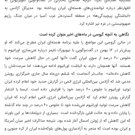
بلندپایه اشاره‌ای نکرد؛ اگرچه صالحی به‌تازگی در گفت‌وگویی تلویزیونی به
اظهارنظر درباره توانمندی‌های هسته‌ای ایران پرداخته بود. مدیرکل آژانس به
«انباشتگی پیچیدگی‌ها» در منطقه گسترده‌تر غرب آسیا در میان جنگ رژیم
صهیونیستی در غزه نیز اشاره کرد.
نگاهی به آنچه گروسی در ماه‌های اخیر عنوان کرده است
در حالی گروسی این مواضع را علیه برنامه هسته‌ای ایران مطرح می‌کند که او
پیش‌تر در ۱۲ بهمن در گفت‌وگویی با نیویورک تایمز درباره غنی‌سازی اورانیوم با
خلوص ۶۰ درصد از سوی ایران گفت «آنها کمی در حال کاهش سرعت خود
هستند. آنها همچنان دارند به انباشت اورانیوم ادامه‌ می‌دهند؛ اما سرعت‌شان را
کاهش داده‌اند». جالب‌تر آنجاست که ششم دی‌ماه سال جاری خبرگزاری رویترز
مدعی شد که آژانس بین‌المللی انرژی اتمی در گزارش جدید خود اعلام کرده ایران
تولید اورانیوم با خلوص ۶۰ درصد خود را افزایش داده است. ایسنا با انتشار
گزارش رویترز اعلام کرد که آژانس بین‌المللی انرژی اتمی اعلام کرده که ایران
کاهش سرعت تولید اورانیوم‌ غنی‌شده خود تا خلوص ۶۰ درصد در چند ماه گذشته
را پایان داده و به حالت قبلی بازگردانده است. بسیاری از دیپلمات‌ها بر این باورند
که این کاهش که از ژوئن امسال آغاز شده بود، نتیجه مذاکرات اخیر میان آمریکا
و ایران بوده است که منجر به آزادسازی پول‌های بلوکه‌شده ایران از کره جنوبی و