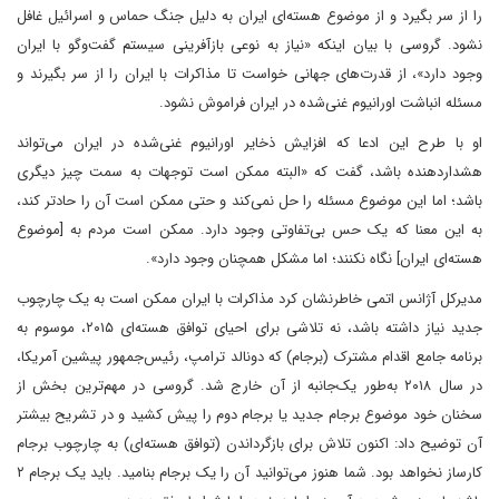
را از سر بگیرد و از موضوع هسته‌ای ایران به دلیل جنگ حماس و اسرائیل غافل
نشود. گروسی با بیان اینکه «نیاز به نوعی بازآفرینی سیستم گفت‌وگو با ایران
وجود دارد»، از قدرت‌های جهانی خواست تا مذاکرات با ایران را از سر بگیرند و
مسئله انباشت اورانیوم غنی‌شده در ایران فراموش نشود.
او با طرح این ادعا که افزایش ذخایر اورانیوم غنی‌شده در ایران می‌تواند
هشداردهنده باشد، گفت که «البته ممکن است توجهات به سمت چیز دیگری
باشد؛ اما این موضوع مسئله را حل نمی‌کند و حتی ممکن است آن را حادتر کند،
به این معنا که یک حس بی‌تفاوتی وجود دارد. ممکن است مردم به [موضوع
هسته‌ای ایران] نگاه نکنند؛ اما مشکل همچنان وجود دارد».
مدیرکل آژانس اتمی خاطرنشان کرد مذاکرات با ایران ممکن است به یک چارچوب
جدید نیاز داشته باشد، نه تلاشی برای احیای توافق هسته‌ای ۲۰۱۵، موسوم به
برنامه جامع اقدام مشترک (برجام) که دونالد ترامپ، رئیس‌جمهور پیشین آمریکا،
در سال ۲۰۱۸ به‌طور یک‌جانبه از آن خارج شد. گروسی در مهم‌ترین بخش از
سخنان خود موضوع برجام جدید یا برجام دوم را پیش کشید و در تشریح بیشتر
آن توضیح داد: اکنون تلاش برای بازگرداندن (توافق هسته‌ای) به چارچوب برجام
کارساز نخواهد بود. شما هنوز می‌توانید آن را یک برجام بنامید. باید یک برجام ۲