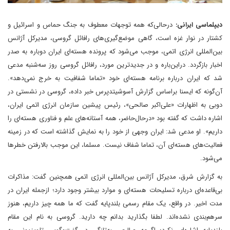
دیپلماسی ایرانی:
در‌حالی‌که همه توجهات معطوف به جنگ حماس و اسرائیل و
کشتار در نوار غزه است، گاهی موضع‌گیری‌های رافائل گروسی، مدیر‌کل آژانس
بین‌المللی انرژی اتمی، موجب می‌شود که پرونده هسته‌ای ایران دوباره به صدر
اخبار بازگردد. در‌این‌باره و در جدیدترین مورد، رافائل گروسی روز سه‌شنبه مدعی
شد که ایران درباره برنامه هسته‌ای خود «تماما شفافیت به خرج نمی‌دهد».
آن‌گونه که ایسنا بر‌اساس گزارش آسوشیتدپرس خبر داده، گروسی در نشستی در
دوبی به اظهارات «علی‌اکبر صالحی»، رئیس پیشین سازمان انرژی اتمی ایران،
اشاره داشت که گفته بود «در‌حال‌حاضر، همه آستانه‌های علم و فناوری هسته‌ای را
داریم». او مدعی شد: ایران وجهی از خود را به نمایش گذاشته است که در زمینه
فعالیت‌های هسته‌ای آن، تماما شفاف نیست. مسلما، این موجب بالا‌رفتن خطرها
می‌شود.
به گزارش شرق، مدیرکل آژانس بین‌المللی انرژی اتمی همچنین گفت: مذاکرات
بی‌قاعده‌ای درباره تسلیحات هسته‌ای و موارد بیشتر وجود دارد؛ ازجمله ایران در
مدت اخیر. در واقع، یک مقام رسمی بلندپایه گفت که ما همه چیز داریم، هنوز
سرهم‌بندی نشده‌اند. لطفا بگذارید بدانم چه دارید. گروسی به نام این مقام