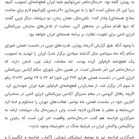
به رویترز گفته بود: «درحال‌حاضر نمی‌توانیم علیه ایران قطع‌نامه‌ای تصویب کنیم؛
زیرا این کار ممکن است آنها را به غنی‌سازی ۹۰‌درصدی (اورانیوم لازم برای ساخت
سلاح هسته‌ای) وادار کند». با‌این‌حال، همان زمان، دو دیپلمات دیگر غربی گفتند
که تنها اقدام ممکن در ماه‌های آتی، حمایت از تلاش‌های سازمان بین‌المللی
انرژی اتمی برای تقویت نظارت بر برنامه هسته‌ای ایران خواهد بود.
با وجود آنکه طبق گزارش آذر‌ماه رویترز، قدرت‌های غربی در نشست فصلی شورای
حکام (که ماه سپتامبر سال گذشته میلادی برگزار شد)، ایران را تهدید به تصویب
یک قطع‌نامه الزام‌آور کرده بودند،‌ اما مقامات ارشد غرب اذعان دارند که
در‌حال‌حاضر این امر ناممکن است. در‌ همین‌ حال، شورای حکام آژانس بین‌المللی
انرژی اتمی در نشست فصلی هزار‌و ۶۷۴ این شورا که ۲۲ تا ۲۴ نوامبر ۲۰۲۳/ یکم
تا سوم آذر برگزار شد، از صادر‌کردن قطع‌نامه‌ای الزام‌آور علیه ایران خودداری کرد.
اگرچه رافائل گروسی در مقام مدیرکل آژانس بین‌المللی انرژی اتمی در سخنرانی
آغازین خود در نشست فصلی ماه نوامبر، فعالت‌های تهران را محکوم و ادعا کرد
«بی‌سابقه و مغایر با همکاری‌ لازم» است،‌ ولی در‌عین‌حال یک دیپلمات ارشد به
خبرگزاری فرانسه هم گفت «در‌حال‌حاضر واقعیت امر این است که رغبتی به
برانگیختن واکنش ایران در شرایط جنگ در خاورمیانه وجود ندارد‌».
خبرگزاری ‌فرانسه‌ نیز به موضع تروئیکای اروپایی (آلمان، فرانسه و انگلیس) و