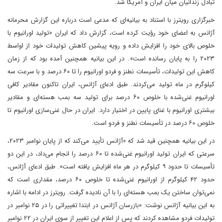
تبادل زندانیان میان ایران و آمریکا شد.
خبرگزاری رویترز با استناد به بیانیه‌ای که مدعی است درباره این گزارش محرمانه
آژانس به اعضای خود رؤیت کرده است، گزارش داد که ایران «تولید اورانیوم با
خلوص بالای خود را افزایش داده و رویه پیشین کاهش تولیدات خود از اواسط
۲۰۲۳ را به پایان رسانده است». در این بیانیه همچنین آمده بود که از زمان
کاهش این تولیدات، تأسیسات نطنز و فردو اورانیوم را تا ۶۰ درصد و با سرعت سه
کیلوگرم در ماه تولید می‌کردند. طبق ادعای آژانس، ایران تاکنون مقادیر کافی
اورانیوم غنی‌شده با خلوص ۶۰ درصد برای تولید سه بمب هسته‌ای و مقادیر
بیشتری اورانیوم با غنای پایین در اختیار دارد. ایران در حال غنی‌سازی اورانیوم تا
خلوص ۶۰ درصد در تأسیسات نطنز و فردو است.
در این بیانیه همچنین قید شد که «آژانس تأیید می‌کند که از پایان نوامبر ۲۰۲۳،
سرعتی که ایران تولید اورانیوم غنی‌شده تا ۶۰ درصد را انجام می‌داد، در این دو
تأسیسات تا حدود ۹ کیلوگرم در هر ماه افزایش یافته است». طبق ادعای آژانس،
حدود ۴۲ کیلوگرم از اورانیوم غنی‌شده تا خلوص ۶۰ درصد، مقداری است که
نمی‌توان ساختن یک بمب هسته‌ای را با آن نادیده گرفت. رویترز در ادامه با اشاره
به این بیانیه آژانس نوشت: «بازرسان آژانس در ابتدا تغییراتی را در ۲۵ نوامبر در
تولیدات فردو مشاهده کردند که پس از اعلام این تغییر از سوی ایران در ۲۲ نوامبر