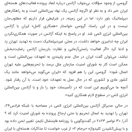
گروسی از وجود سؤالات بی‌جواب آژانس درباره ابعاد پرونده فعالیت‌های هسته‌ای
ایران خبر داد و به نظر او اگرچه آژانس یک نهاد بین‌المللی است و به راهکارهای
دیپلماتیک باور دارد؛ اما در این زمینه، در شرایطی قرار داریم که مطلوب‌مان
نیست و در این راستا، گروسی خواستار «همکاری کامل» ایران با آژانس
بین‌المللی انرژی اتمی شد. او در پاسخ به اینکه آژانس در صورت همکاری‌نکردن
ایران چه تدابیری خواهد داشت، در عملی غیردیپلماتیک دست به تهدید تهران زد
و ادعا کرد «اگر فعالیت راستی‌آزمایی و نظارت بازرسان آژانس رضایت‌بخش
نباشد، می‌توان گفت ایران در حال عدم پایبندی به تعهدات بین‌المللی است و
ممکن است کار به شورای امنیت سازمان ملل برسد یا تحریم‌هایی علیه تهران
اعمال شود». گروسی این را هم افزود که «ایران می‌گوید می‌خواهد مانند یک
کشور عادی و کشوری که در حال عمل به تعهدات خود است، با آن رفتار شود.
آنچه ما می‌گوییم این است که درِ تأسیسات خود را باز و با آژانس بین‌المللی
انرژی اتمی در سطوح لازم همکاری کنید».
در حالی مدیرکل آژانس بین‌المللی انرژی اتمی در مصاحبه با شبکه فرانس‌۲۴،
تهران را تهدید به اعمال تحریم یا حتی ارجاع پرونده به شورای امنیت کرد که ۹
آذر/ ۳۰ نوامبر ۲۰۲۳ در گفت‌وگویی با روزنامه فایننشال تایمز، تغییر لحن داده بود
و با پیش‌کشیدن کلیدواژه «برجام ۲» از غرب خواست تا مذاکرات هسته‌ای با ایران