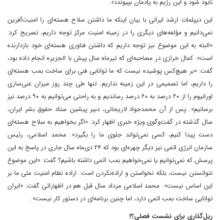
نابود شود و این رژیم به پادمان بپیوندد».
این دیپلمات ارشد ایرانی با بیان اینکه ما داشتن سلاح هسته‌ای را امنیت‌آفرین
نمی‌دانیم و مؤلفه‌های دیگری را در زمینه امنیت مرکز توجه داریم، تصریح کرد:
«البته به این موضوع نیز توجه داریم که داشتن فناوری هسته‌ای خود بازدارنده
است». کمال خرازی در مصاحبه‌ای که تیرماه سال پیش با الجزیره انجام داده بود،
گفت: «بر هیچ‌کس پوشیده نیست که ما توانایی فنی برای ساخت بمب هسته‌ای
را داریم، اما تصمیمی در این زمینه نداریم. تنها طی چند روز میزان غنی‌سازی
اورانیوم را از ۲۰ درصد به ۶۰ درصد رساندیم و به راحتی می‌توانیم به ۹۰ درصد نیز
برسانیم». پس از آن محمدجواد لاریجانی، دبیر پیشین ستاد حقوق بشر ایران،
سال گذشته در گفت‌وگوی ویژه خبری اظهار کرد: «اگر بخواهیم به سلاح هسته‌ای
دست پیدا کنیم، کسی نمی‌تواند جلوی ما را بگیرد‌». محمد اسلامی، رئیس
سازمان انرژی اتمی نیز دیگر چهره‌ای بود که ۲۴ دی‌ماه سال جاری در پاسخ به این
پرسش که نمی‌توانیم یا نمی‌خواهیم بمب‌ اتمی داشته باشیم؟ گفت: «این موضوع
نتوانستن نیست، بلکه نخواستن و اراده‌نکردن است. اراده نظام امنیت ملی ما بر
این اساس نیست». محمد اسلامی مرداد سال قبل هم در اظهاراتی‌ گفت: «ایران
توانایی ساخت بمب اتمی دارد، اما چنین برنامه‌ای در دستور کار نیست‌».
ریل‌گذاری برای نشست فصلی؟!