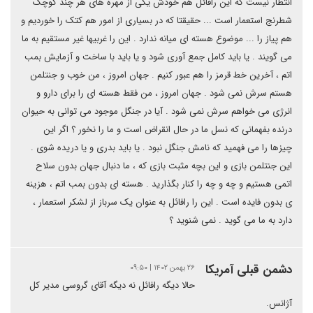
انتظار نیست که این رافائل هم خودش یکی از مهره های هر چند کوچک
شطرنج استعمار است ... حقیقتا که در بسیاری از امور هم کتک را خوردیم و
هم پیاز را ... موضوع هسته ای میانه ندارد . این را غربیها غیر مستقیم به ما
می گویند . یا باید کامل جمع آوری شود و یا باید با ساخت و آزمایش بمب
اتم ، آخرین خط قرمز را هم عبور کنیم . جهان امروز ، من خوب و جنتلمن
هستم سرش نمی شود . جهان امروز ، من فقط هسته ای را برای دارو و
انرژی می خواهم سرش نمی شود . آیا در جنگل موجود می توانی به حیوان
درنده بفهمانی که نسل ما در حال انقراض است و ما را نخور ؟ اگر این
چیزها را می فهمید که نامش جنگل نبود . یا باید بدری و یا دریده شوی .
این جنتلمن بازی و این بچه مثبت بازی که ، ما دنبال جهان بدون سلاح
اتمی هستیم و چه و چه را کنار بگذارید . هسته ای بدون بمب اتم ، هزینه
ی بدون فایده است . این را رافائل به عنوان یک سرباز از لشکر استعمار ،
دارد به ما می گوید . نمی شنوید ؟
دشمن قبلی آمریکا
۲۶ بهمن ۱۴۰۲ | ۰۹:۵۰
حالا دیگه رافائل نه دیگه آقای گروسی مدیر کل
آژانس.