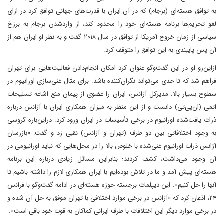
به توافق هسته‌ای (برجام) که در آن ایران با قدرت‌های جهانی توافق کرد در ازای
لغو تحریم‌ها برنامه هسته‌ای خود را محدود کند، از واردشدن برجام به برزخ
سیاسی از زمان خروج آمریکا از توافق در سال ۲۰۱۸ گفت و به نظر او ایران هم از
آن پس پایبندی به این توافق را متوقف کرد.
از‌این‌رو او در این گفت‌وگو عنوان کرد امکان انجام‌دادن فعالیت‌هایی برای تهران
فراهم شد که تا حدی می‌تواند نگران‌کننده باشد. برای مثال غنی‌سازی اورانیوم در
سطوح بسیار بالا. مدیرکل آژانس، ایران را عضوی از پیمان منع اشاعه تسلیحات
اتمی (ان‌پی‌تی) دانست و از این منظر به میزان همکاری ایران با آژانس درباره
ذرات یافت‌شده اورانیوم در برخی تأسیسات در ایران ورود کرد. دراین‌باره گروسی
به وجود اختلافاتی بین دو طرف (تهران و آژانس) نقبی زد و گفت: «بازرسان
آژانس ذرات اورانیوم غنی‌شده با خلوص بالا را در محل‌هایی که نباید اورانیومی در
آن وجود می‌داشت، کشف کردند؛ بنابراین مسائل زیادی درباره این برنامه
هسته‌ای پیش آمد و ما در تلاش بوده‌ایم با ایران همکاری لازم را داشته باشیم تا
آنها را حل کنیم». این دیپلمات برجسته حوزه هسته‌ای در ادامه گفت‌وگو با فرانس
۲۴، اذعان کرد که «آژانس در برخی موارد اختلافی با تهران موفق به حل آن شده و
در برخی موارد دیگر این اختلافات با طرف ایرانی کماکان به قوت خود باقی است».