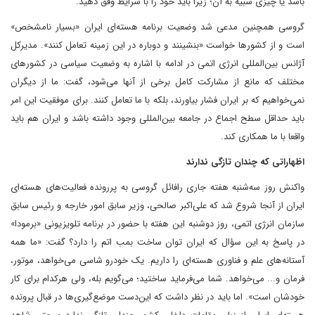
باشد یا چیزی شبیه به آن؛ زیرا باید خود را با شرایط وفق دهید.
گروسی همچنین مدعی شد وضعیت برنامه هسته‌ای ایران «بسیار نامشخص»
است و از کشورها خواست «بنشینند و دوباره در این زمینه تعامل کنند». مدیرکل
آژانس بین‌المللی انرژی اتمی در ادامه با اشاره به وضعیت سیاسی در کشورهای
مختلف که مانع از مشارکت کامل برخی از آنها می‌شود، گفت: ما از دیگران
نمی‌خواهیم که بر ایران فشار بیاورند، بلکه با ما تعامل کنند. برای موفقیت این امر
باید حداقل سطح اجماع در جامعه بین‌المللی وجود داشته باشد و ایران هم باید
واقعا با ما همکاری کند.
اظهاراتی که چندان تازگی ندارند
واکنش روز سه‌شنبه هفته جاری رافائل گروسی به پررونده فعالیت‌های هسته‌ای
ایران از آنجا شروع شد که علی‌اکبر صالحی، وزیر سابق امور خارجه و رئیس سابق
سازمان انرژی اتمی، روز دوشنبه این هفته با حضور در برنامه تلویزیونی «برمودا»
در پاسخ به این سؤال که ایران توان ساخت بمب اتم را دارد؟ گفت: «ما همه
آستانه‌های علم و فناوری هسته‌ای را داریم. یک خودرو شاسی می‌خواهد، موتور،
فرمان و‌... می‌خواهد. شما می‌فرماید ساختید؛ می‌گویم بله، ولی هرکدام برای کار
خودشان است‌». اما باید در نظر داشت که این‌دست موضع‌گیری‌ها در قبال پرونده