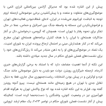
پیش از این اشاره شده بود که مدیرکل آژانس بین‌المللی انرژی اتمی با
موضع‌‌گیری‌های متفاوت و متعدد و با پیش‌کشیدن برخی موضوعاتی از‌جمله لزوم
توجه به انباشت اورانیوم غنی‌شده در ایران، ادعای شفاف‌‌نبودن فعالیت‌های تهران
و فراموش‌نکردن این مسئله به‌ واسطه جنگ بین اسرائیل و حماس، عملا در حال
تفکر برای نحوه رفتار با تهران است؛ همچنان ‌که گروسی، درخواستی دال بر آغاز
مذاکرات هسته‌ای با ایران را با هدف کنترل برنامه‌های هسته‌ای تهران مطرح
می‌کند که در کنار هشدارش مبنی بر احتمال ارجاع پرونده ایران به شورای امنیت،
یک تضاد در موضع‌گیری‌های او را به ذهن متبادر می‌کند تا ریل‌گذاری‌های خود را
برای نشست‌های فصلی شورای حکام در سال جدید میلادی داشته باشد.
این نکته از آنجا اهمیت مضاعف دارد که با استناد به برخی گزارش‌های خبری
آذر‌ماه، ازجمله خبرگزاری رویترز، دولت جو بایدن به دلیل موضوعاتی مانند جنگ
غزه و اوکراین و در‌ پیش‌ بودن انتخابات ریاست‌جمهوری سال جاری، فعلا به دنبال
تقابل جدی با تهران در هیچ زمینه‌ای مانند هسته‌ای نیست. پیرو آنچه رویترز
گفته بود، قبل‌تر به این نکته اشاره شده بود که نوع واکنش تهران به هرگونه اقدام
قهرآمیزی نیز در وضعیت کنونی، واشنگتن را دست‌به‌عصا کرده است؛ کما‌اینکه
پیش از آغاز نشست فصلی شورای حکام در نوامبر ۲۰۲۳، یک مقام ارشد اروپایی