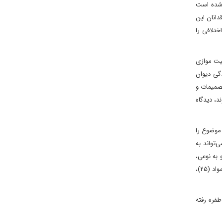
وقی اشاره شده است
توافق حقوقدانان این
تلافی را
یدگاه مطرح است؛ ۱- امکان کنترل قطعنامه‌های شورای امنیت توسط دیوان‌‌، 2- صلاحیت موازی
به رسیدگی دیوان
صمیمات و
‌، دیدگاه
موضوع را
‌تواند به
به نوعی‌،
قطعنامه‌های فصل هفتم شورای امنیت حتی برای دیوان اولویت دارد که در نمونه بارز آن می‌توان به قضیه‌ی لاکربی اشاره کرد. چرا که دولت‌ها به موجب مواد (۲۵)‌،
طفره رفته