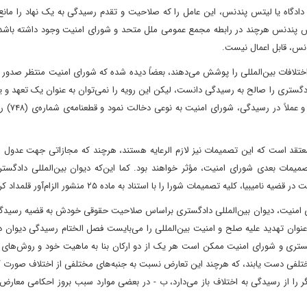
گاه یا لیتس پندنس‌، این عامل را که صلاحیت و تقدم رسیدگی به یک نهاد را مان
یتس پندنس هرچند در رابطه‌ مجمع عمومی ملل متحد و شورای امنیت وجود داشته باشد‌
دنس‌، قابل اعمال نیست.
لافات بین‌المللی را پوشش می‌دهند‌، بعضاً دیده شده که شورای امنیت منتظر صدور 
ادگستری را صالح به رسیدگی دانست‌، لیکن این رویه را نمی‌توان به عنوان یک تعهد و 
الزام آور برای شورا دانست‌، کما ا
است که این تصمیمات نیز لازم الرعایه هستند‌، هرچند که مجازاتی جهت عدول از 
ات بعدی شورای امنیت‌، مؤثر خواهند بود. کما این‌که دیوان بین‌المللی دادگستر
تا قبل از صدور قطعنامه‌ی (۷۴۸)‌، توسط شورای امنیت‌، دیوان بین‌المللی دادگستری براساس صلاحیت حقوقی خودش به قضیه رس
 بررسی را به عنوان تهدید علیه صلح و امنیت بین‌المللی را می‌بایست فصل الختام رسیدگی دیوان
ستری و شورای امنیت ممکن است هر یک از دو ارکان بنا به ماهیت خود و روش‌های 
ختلفی دست یابند‌‌، که هرچند این تعارض نسبت به جنبه‌های مختلفی از اختلاف صورت گ
 را از رسیدگی به اختلاف باز می‌دارد‌، ب - در بعضی موارد سبب بروز احکامی معارض 