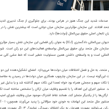
صدمات شدید این جنگ هنوز در هراس بودند‌‌، برای جلوگیری از جنگ تدبیری اندیشی
متحد افتادند. این سازمان مؤثرترین سازمان میان دولتی است که بیشترین نقش را در 
ان تابعان اصلی حقوق بین‌الملل (دولت‌ها) دارد.
شورای امنیت سازمان ملل متحد (UNSC) به عنوان رکن سیاسی و دیوان بین‌المللی دادگستری (ICJ) به عنوان رکن قضایی این سازمان 
‌های سازمان ملل متحد برای حقوق بین‌الملل بواسطه‌ی‌ فعالیت‌های این دو رکن است. شو
‌المللی است و به واسطه‌ی داشتن همین مسئولیت خطیر است که خط مشی کلی سا
ل متحد‌، به حل و فصل اختلافات میان دولت‌ها می‌پردازد. اعضای تشکیل‌دهنده‌ این دو
ت این‌گونه نیست. در این سازمان چارچوب همکاری میان دولت‌ها در رسیدن به مقاصد
با نکات مبهم و مجملی همراه بود خواه تعمدا این نکات مبهم گذاشته شد و یا بدلیل غیر
. منشور اجرای این اهداف را با تقسیم وظایف میان ارکان‌ را مشخص ساخته است لکن
‌ها را از یکدیگر متمایز کند‌‌، همانند نقاط اشتراک موجود میان وظایف شورای امنی
شور ملل متحد این ابهامات به خودی خود سؤالاتی را پدید می‌آورند همچون؛ ا - آیا
مرزی میان صلاحیت‌های این دو رکن قائل گردید؟‌، ۲- آیا این دو رکن می‌توانند بصورت همزمان به یک