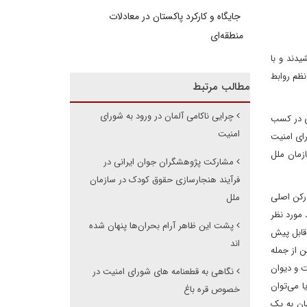
جایگاه و کارکرد پاکستان در معادلات
منطقه‌ای
دند و با
نظم روابط
مطالب مرتبط
چرایی ناکامی آلمان در ورود به شورای
نقش بسیار مؤثری در کسب
امنیت
رای امنیت
زمان ملل
مشارکت پژوهشگران جوان ایرانی در
فرآیند هنجارسازی حقوق کودک در سازمان
 رکن اصلی
ملل
 مورد نظر
پشت این ظاهر آرام بحران‌ها پنهان شده
 قابل پیش
اند
 از جمله
ت و دیوان
نگاهی به قطعنامه های شورای امنیت در
 می‌توان
خصوص قره باغ
 اختلاف رسیدگی نمایند؟‌، ۳- اگر بصورت همزمان به یک