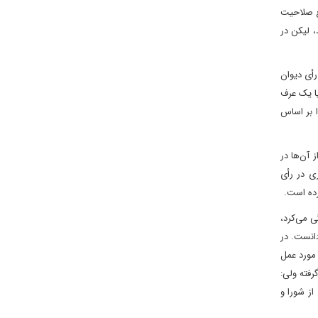
ع صلاحیت
، لیکن در
رأی دیوان
یا یک عرف
ین‌که در قضیه‌ لاکربی به صراحت و عملاً در رسیدگی‌، شورای امنیت به نوعی دخالت نمود و قطعنامه‌ی شماره‌ی (۷۴۸) را بر اساس
آن‌ها در
ی در رأی
یدگی می‌کرد‌،
 دانست. در
مورد عمل
رفته ولی:
از شورا و