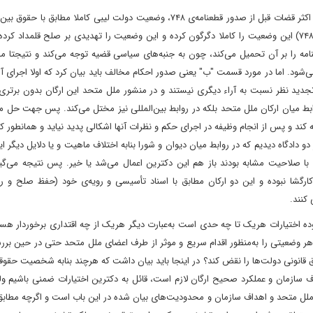
برای مثال در مورد "الف" می‌توان قضیه‌ لاکربی را ذکر کرد که به‌نظر اکثر قضات قبل از صدور قطعنامه‌ی ۷۴۸‌، وضعیت دولت لیبی کاملا م
است‌، چون به وضعیت حقوقی قضیه توجه می‌شده‌، اما قطعنامه‌ (۷۴۸) این وضعیت را کاملا دگرگون کرده و این وضعیت را تهدیدی بر صلح قلمداد
مه را بر آن تحمیل می‌کند‌، چون به جنبه‌های سیاسی قضیه توجه می‌کند و نتیجتا ما
شود. اما در مورد قسمت "ب" یعنی صدور احکام مخالف باید بیان کرد که اولا اجرای آن
جدید نظر نسبت به آراء دیگری نیستند و در منشور ملل متحد این ارگان بدون برتری
وابط میان ارکان ملل متحد بلکه در روابط بین‌المللی نیز مختل می‌کند. پس جهت حل 
فه کند و پس از انجام وظیفه در اجرای حکم و نظرات آنها اشکالی پدید نیاید و همانطور ک
دگاه دیدیم که در روابط میان دیوان و شورا بنابه اختلاف ماهیت و یا دلایل دیگر ا
با صلاحیت مشابه بودند باز هم این دکترین اعمال می‌شد یا خیر. پس نتیجه می‌گیر
شا نبوده و این دو ارکان مطابق با اسناد تأسیسی و رویه‌ی خود (حفظ صلح و ر
 کنند.
ه‌ اختیارات هریک تا چه حدی است به‌عبارت دیگر هریک از چه اقتداری برخوردار هست
د هر وضعیتی را به‌منظور اقدام سریع و موثر از طرف اعضای ملل متحد حتی در حین ب
حقوق قانونی دولت‌ها را نقض کند؟ در اینجا باید بیان داشت که هرچند بنابه شخصیت حق
 سازمان و عملکرد صحیح ارگان لازم است‌‌، قائل به دکترین اختیارات ضمنی باشیم و
 ملل متحد و اهداف سازمان و محدودیت‌های بیان شده در این باب است و اگرچه مطابق