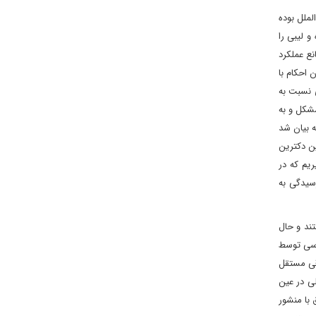
طابق با حقوق بین‌الملل بوده
 کرده و لیبی را
نع عملکرد
 احکام با
 نسبت به
مشکل و به
ه بیان شد
ین دکترین
یم که در
سیدگی به
ند و حال
ررسی توسط
وقی مستقل
لی در عین
 با منشور