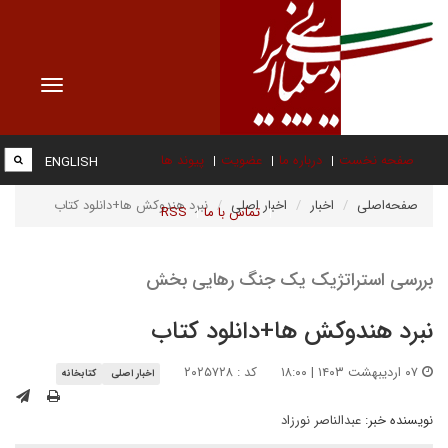
Toggle
vigation
صفحه نخست
درباره ما
عضویت
پیوند ها
ENGLISH
صفحه‌اصلی
اخبار
اخبار اصلی
نبرد هندوکش ها+دانلود کتاب
تماس با ما
RSS
بررسی استراتژیک یک جنگ رهایی بخش
نبرد هندوکش ها+دانلود کتاب
۰۷ اردیبهشت ۱۴۰۳ | ۱۸:۰۰
کد : ۲۰۲۵۷۲۸
اخبار اصلی
کتابخانه
نویسنده خبر:
عبدالناصر نورزاد