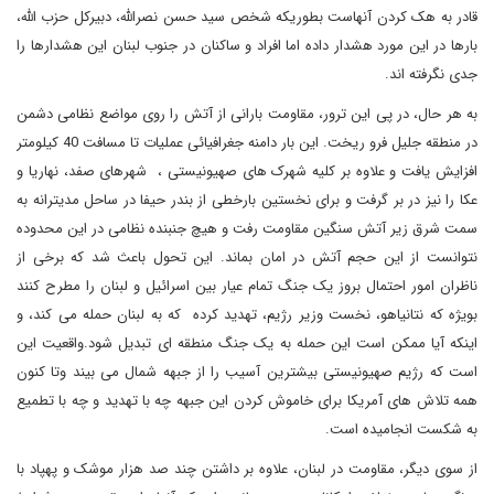
قادر به هک کردن آنهاست بطوریکه شخص سید حسن نصرالله، دبیرکل حزب الله،
بارها در این مورد هشدار داده اما افراد و ساکنان در جنوب لبنان این هشدارها را
جدی نگرفته اند.
به هر حال، در پی این ترور، مقاومت بارانی از آتش را روی مواضع نظامی دشمن
در منطقه جلیل فرو ریخت. این بار دامنه جغرافیائی عملیات تا مسافت 40 کیلومتر
افزایش یافت و علاوه بر کلیه شهرک های صهیونیستی ، شهرهای صفد، نهاریا و
عکا را نیز در بر گرفت و برای نخستین بارخطی از بندر حیفا در ساحل مدیترانه به
سمت شرق زیر آتش سنگین مقاومت رفت و هیچ جنبنده نظامی در این محدوده
نتوانست از این حجم آتش در امان بماند. این تحول باعث شد که برخی از
ناظران امور احتمال بروز یک جنگ تمام عیار بین اسرائیل و لبنان را مطرح کنند
بویژه که نتانیاهو، نخست وزیر رژیم، تهدید کرده که به لبنان حمله می کند، و
اینکه آیا ممکن است این حمله به یک جنگ منطقه ای تبدیل شود.واقعیت این
است که رژیم صهیونیستی بیشترین آسیب را از جبهه شمال می بیند وتا کنون
همه تلاش های آمریکا برای خاموش کردن این جبهه چه با تهدید و چه با تطمیع
به شکست انجامیده است.
از سوی دیگر، مقاومت در لبنان، علاوه بر داشتن چند صد هزار موشک و پهپاد با