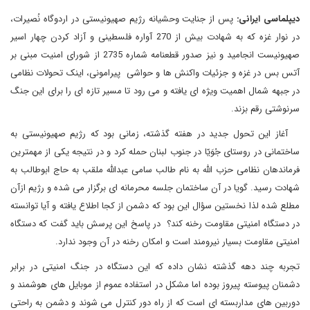
دیپلماسی ایرانی:
پس از جنایت وحشیانه رژیم صهیونیستی در اردوگاه نُصیرات،
در نوار غزه که به شهادت بیش از 270 آواره فلسطینی و آزاد کردن چهار اسیر
صهیونیست انجامید و نیز صدور قطعنامه شماره 2735 از شورای امنیت مبنی بر
آتس بس در غزه و جزئیات واکنش ها و حواشی پیرامونی، اینک تحولات نظامی
در جبهه شمال اهمیت ویژه ای یافته و می رود تا مسیر تازه ای را برای این جنگ
سرنوشتی رقم بزند.
آغاز این تحول جدید در هفته گذشته، زمانی بود که رژیم صهیونیستی به
ساختمانی در روستای جُوَیّا در جنوب لبنان حمله کرد و در نتیجه یکی از مهمترین
فرماندهان نظامی حزب الله به نام طالب سامی عبدالله ملقب به حاج ابوطالب به
شهادت رسید. گویا در آن ساختمان جلسه محرمانه ای برگزار می شده و رژیم ازآن
مطلع شده لذا نخستین سؤال این بود که دشمن از کجا اطلاع یافته و آیا توانسته
در دستگاه امنیتی مقاومت رخنه کند؟ در پاسخ این پرسش باید گفت که دستگاه
امنیتی مقاومت بسیار نیرومند است و امکان رخنه در آن وجود ندارد.
تجربه چند دهه گذشته نشان داده که این دستگاه در جنگ امنیتی در برابر
دشمنان پیوسته پیروز بوده اما مشکل در استفاده عموم از موبایل های هوشمند و
دوربین های مداربسته ای است که از راه دور کنترل می شوند و دشمن به راحتی