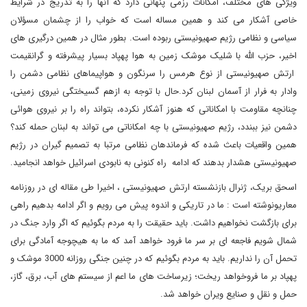
ویژگی های مختلف، امکانات رزمی پنهانی دارد که آنها را به تدریج در شرایط
خاصی آشکار می کند و همین مساله است که خواب را از چشمان مسؤلان
سیاسی و نظامی رژیم صهیونیستی ربوده است. بطور مثال در همین درگیری های
اخیر، حزب الله با شلیک موشک زمین به هوا پهپاد بسیار پیشرفته و گرانقیمت
ارتش صهیونیستی از نوع هرمس را سرنگون و هواپیماهای نظامی دشمن را
وادار به فرار از آسمان لبنان کرد.حال با توجه به ازهم گسیختگی نیروی زمینی،
چنانچه مقاومت با امکاناتی که هنوز آشکار نکرده، بتواند راه را بر نیروی هوائی
دشمن نیز ببندد، رژیم صهیونیستی با چه امکاناتی می تواند به لبنان حمله کند؟
همین واقعیات باعث شده که فرماندهان نظامی مرتبا به تصمیم گیران در رژیم
صهیونیستی هشدار بدهند که ادامه راه کنونی به نابودی اسرائیل خواهد انجامید.
اسحق بریک، ژنرال بازنشسته ارتش صهیونیستی ، اخیرا طی مقاله ای در روزنامه
معاریونوشته است : ما در تاریکی و اندوه پیش می رویم و اگر ادامه بدهیم راهی
برای بازگشت نخواهیم داشت. باید حقیقت را به مردم بگوئیم که اگر وارد جنگ در
شمال شویم فاجعه ای بر سر ما فرود خواهد آمد که ما به هیچوجه آمادگی برای
تحمل آن را نداریم. باید به مردم بگوئیم که در چنین جنگی روزانه 3000 موشک و
پهپاد بر ما فروخواهد ریخت؛ زیرساخت های ما اعم از سیستم های آب، برق، گاز،
حمل و نقل و صنایع ویران خواهد شد.