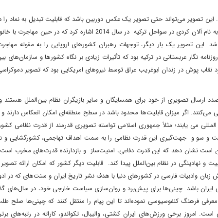
د. این تصویر می‌تواند حتی تصویر یک عکس دوربین باشد که قابلیت تبدیل به نماد را
بین‌الملل‌ دارد. در این راستا می‌توان به تصویر جسد کودک سوری به نام آلان کردی در سواحل ترکیه در سال 2014 اشاره کرد که 
شد. این تصویر یک بار دیگر، توجهات رهبران کشورهای اروپایی را به مقوله مهاجر
مه نگار عربستانی در ترکیه بود که تأثیرات زیادی بر نگاه کشورها و سازمان‌های بین‌
نقاب پوش در زندان ابوغریب عراق توسط نیروهای امریکایی بود که تصویر دموکراسی
د ارسال تصویری از خود برای همسایگان و سایر بازیگران نظام بین‌الملل هستند و
ی می‌کنند. اگر میزان قابلیت‌ها محدود باشد در سطح منطقه‌ای امکان انعکاس دارند و 
 ‌المللی می یابند؛ مثلاً جمهوری اسلامی تواسته تصویری قدرمند از قدرت نظامی کش
مت و سو و جهت‌گیری این قدرت نظامی را به سمت اهداف تهاجمی، کشورگشایی و ناآ
ن است نشان دهد که این قدرت دفاعی، امنیت‌ساز و بازدارنده قدرت‌های مخرب است. 
ت و نهادینگی در نظام بین‌الملل پیدا کند. قابلیت دیگر کشور که امکان ارائه تصویر ب
 زبان وادبیات فارسی در کشورهای دنیا با هدف نشر تاریخ ایران و سنت‌های که در اد
 ایران باشد. چینی‌ها برای پیش‌برد و روان‌سازی سیاست خارجی خود، در سال‌های گذ
فی فرهنگ کنفوسیوسی نموده‌اند تا این پیام را منتقل کنند که چینی‌ها صلح‌ طل
است. امروز برخی ورزش‌های ایران کشتی، والیبال، تکواندو، کاراته در رتبه‌های بر