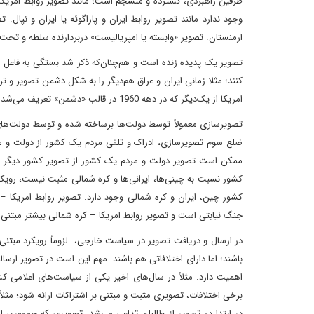
طرفین راهبردی، گسترده و منسجم است؛ مانند تصویر روابط امریکا 
وجود ندارد مانند تصویر روابط ایران و پاراگوئه یا ایران و نپال
ارمنستان. تصویر «وابسته یا امپریالیست» دربردارنده سلطه و تحت
تصویر یک پدیده زنده است و هم‌چنان‌که ذکر شد بستگی به فاعل و م
کنند؛ مثلا زمانی ایران و عراق هم‌دیگر را به شکل دشمن تصویر و تر
امریکا از یک‌دیگر که در دهه 1960 در قالب «دشمن» تعریف می‌شد و امروز به صورت شریک و رقیب تجاری.
تصویرسازی معمولاً توسط دولت‌ها برساخته شده و توسط دولت‌های
ضلع سوم تصویرسازی، ادراک و تلقی مردم یک کشور از دولت و مر
ممکن است تصویر دولت و مردم یک کشور از تصویر کشور دیگر چند
کشور نسبت به چینی‌ها، ایرانی‌ها و کره شمالی مثبت نیست، رویکر
کشور چین، ایران و کره شمالی وجود دارد. تصویر روابط امریکا 
جنگ نیابتی است و تصویر روابط امریکا – کره شمالی بیشتر مبت
در ارسال و دریافت تصویر در سیاست خارجی، لزوماً رویکرد مبتنی
باشند؛ اما دارای اختلافاتی هم باشند. مهم این است در تصویر ارس
اهمیت دارد. مثلاً در سال‌های اخیر یکی از سیاست‌های اعلامی 
برخی اختلافات، تصویری مثبت و مبتنی بر اشتراکات ارائه شود؛ مثلاً
در ابتدا دو تصویر از طالبان تداعی می‌شد، تصویری که جمهوری 