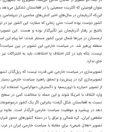
عنوان قومیتی که اکثریت جمعیتی را در افغانستان تشکیل می‌دهد و ا
این‌که آذربایجان در سال‌های اخیر کنش‌های مناسبی در دیپلماسی با
کشور دوست بوده است؛ حتی زمانی که سفارت این کشور نیز در تهر
بالتبع بر رفتار آذربایجان نیز تأثیرگذار بوده و هست. این تصوی
ارمنستان در مرزها شمال غربی کشور مستقر شدند؛ اما پیام این استقر
منطقه پرهیز شد. در سیاست خارجی این تصویر در بین سیاست‌گذارا
نیست، بلکه باید در کنار اختلاف یا اختلافات، باید به اشتراکات ن
جای ندارد.
تصویرسازی در سیاست خارجی نفی قدرت نیست که ریل‌گذار، تسهیل
تصویر‌سازی کرد در پیش‌برد و تحقق راهبرد سیاست خارجی بسیار اهمی
از تصویر «مبارزه با تروریسم» و «گسترش دموکراسی» استفاده کرد
وارد ائتلاف با امریکا شوند و این حمله با مخالفت کمی در سطح
نسبت به افغانستان شکل گرفت؛ بنابراین اگر یک کشور درموضوعات من
دهد در پیشبرد و موفقیت سیاست خارجی اثرگذار است. علاوه بر این
مقطعی ایران، کره شمالی و عراق را در دسته کشورهای محور شرارت 
تصویر «هلال شیعی» برای مقابله با سیاست خارجی ایران در غرب آسیا