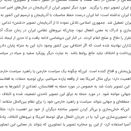
یران تصویر دوم را برگزید. مورد دیگر تصویر ایران از آذربایجان در سال‌های اخیر است
 ایران نداشته است؛ اما ایران درصدد حفظ مناسبات با آذربایجان و ترسیم این کشور به
ان تعطیل شد. جمهوری اسلامی تلاش نموده تا از آذربایجان تصویر «دشمن» تداعی نک
رسازی و ادراک به معنی انفعال نبود؛ چنان‌که نیروهای نظامی ایران در زمان جنگ آذ
ار را دفاع و صلح اعلام کردند. در کنار این دیپلماسی ادامه یافت و تا حدی از ایجاد ت
ن نهادینه شده است که اگر اختلافی بین کشور وجود دارد این به منزله پایان دادن
یز پرداخت و اختلاف نباید مانع روابط باشد. به عبارت دیگر رویکرد سفید و سیاه در سی
‌بخش و اقناع کننده است. این‌که چگونه یک سیاست خارجی یا راهبرد سیاست خارجی 
ت دارد؛ برای مثال امریکا بعد از واقعه یازده سپتامبر، برای توجیه حملات به افغانست
. این تصویر باعث شد به خصوص در مورد حمله به افغانستان، تعدادی از کشورها به 
 جهانی مواجه شود. در مورد حمله به عراق این تصویر تاحدی تضعیف شده و ائتلاف 
طقه‌ای و جهانی بتواند سیاست و راهبرد خارجی خود را برای نظام بین‌الملل متقاعد ک
‌که خنثی‌سازی و بی‌اثر کردن تصویر ساخته دیگران از خود نیز اهمیت دارد؛ مثلاً 
تصویری‌سازی می کرد یا در جریان اشغال عراق توسط امریکا و نیروهای ائتلاف، پادشا
 استفاده کرد؛ از این رو مخابره تصویر یا تصاویری که بتواند بار معنایی این تصاویر 