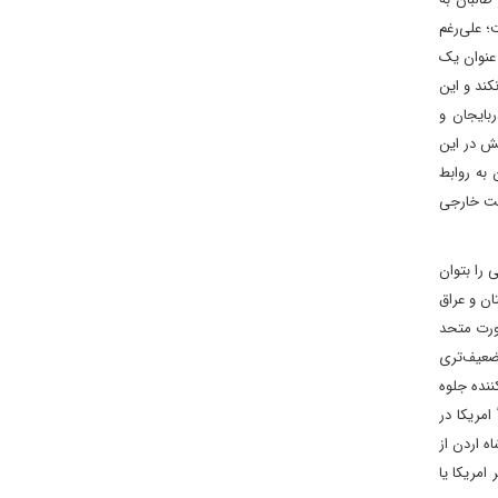
؛ علی‌رغم
 عنوان یک
ند و این
ربایجان و
نش در این
 به روابط
است خارجی
را بتوان
ان و عراق
صورت متحد
ضعیف‌تری
ننده جلوه
امریکا در
ه اردن از
امریکا یا