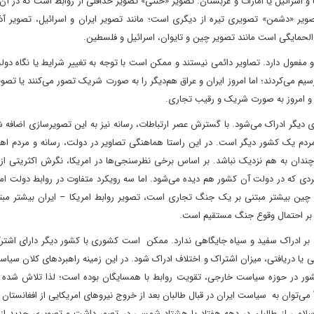
و اسرائیل یا امارات و عربستان. تصویر «خنثی» تصویر حداقلی از روابط است که در 
. تصویر «دشمن» تصویری تیره از دیگری است؛ مانند تصویر ایران و اسرائیل، تصویر آذ
‌الحمایگی است مانند تصویر چین و تایوان، اسرائیل و فلسطین.
فعول دارد. تصاویر دائمی نیستند و ممکن است با توجه به تغییر شرایط یا نگاه دولت
سیم می‌کردند؛ اما امروز ایران و عراق هم‌دیگر را به صورت شریک تصور می‌کنند یا تصویر
 دیگر ادراک می‌شود. با گسترش عصر ارتباطات، رسانه نیز به این تصویرسازی اضافه 
دم یک کشور دیگر است. در این راستا هماهنگی تصاویر در دولت، رسانه و مردم اهم
ان به هم نزدیک نباشد. بر اساس برخی نظرسنجی‌ها در امریکا، نگرش اکثریتی از 
دی که در دولت آن کشور هم دیده می‌شود. اما سه رویکرد متفاوت در روابط دولت امر
– چین بیشتر مبتنی بر یک جنگ تجاری است، تصویر روابط امریکا – ایران بیشتر مبت
نی بر احتمال وقوع جنگ مستقیم است.
 بر ادراک سفید و سیاه جایگاهی ندارد. ممکن است کشوری با کشور دیگر دارای اشتر
الی یا دریافتی، میزان اشتراک و اختلاف ادراک شود. در این زمینه راهبردهای کلان سی
کشور در حوزه سیاست خارجی، تقویت روابط با همسایگان بوده است؛ لذا تلاش شده تا
 می‌توان به سیاست ایران در قبال طالبان بعد از خروج نیروهای امریکایی از افغانستان ا
اسلامی از طالبان در دهه هفتاد یا هشتاد شمسی در تصور داشت و تصویری جدید از ط