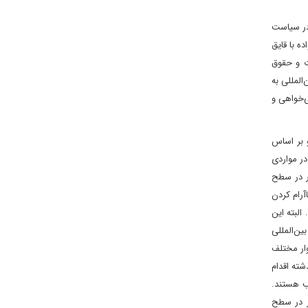
 در سیاست
در حین مهاجرت با خانواده با قایق
ت و حقوق
المللی به
‌خواهی و
 بر اساس
در مواردی
ور در سطح
رام کردن
البته این
ین‌المللی
وار مختلف
شته اقدام
ب هستند.
تر در سطح