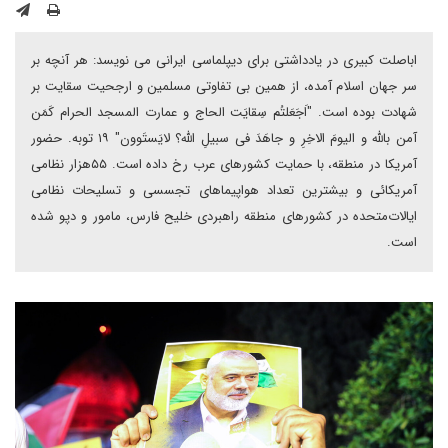
اباصلت کبیری در یادداشتی برای دیپلماسی ایرانی می نویسد: هر آنچه بر
سر جهان اسلام آمده، از همین بی تفاوتی مسلمین و ارجحیت سقایت بر
شهادت بوده است‌. "اَجَعَلتُم سِقایَت الحاج و عمارت المسجد الحرام کَمَن
آمن بالله و الیومَ الاخِرِ و جاهَدَ فی سبیلِ الله؟ لایَستَوون" ۱۹ توبه. حضور
آمریکا در منطقه، با حمایت کشورهای عرب رخ داده است. ۵۵هزار نظامی
آمریکائی و بیشترین تعداد هواپیماهای تجسسی و تسلیحات نظامی
ایالات‌متحده در کشورهای منطقه‌ راهبردی خلیح فارس، مامور و دپو شده
است.