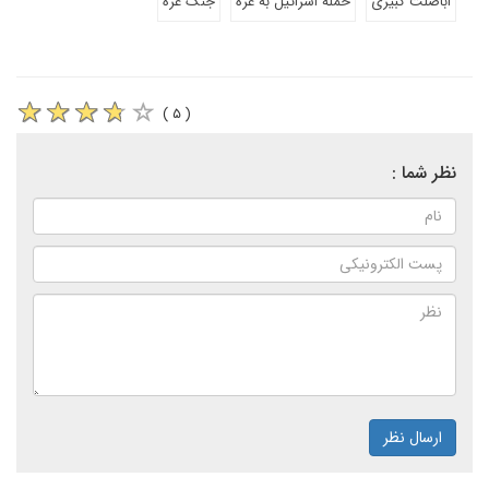
اباصلت کبیری
حمله اسرائیل به غزه
جنگ غزه
( ۵ )
نظر شما :
ارسال نظر