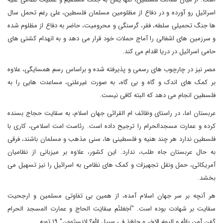
اسرائیل رو آورده و در دفاع از مظلومین مسلمان فلسطین، علی رغم تحمل سال
ها جنگ تحمیلی سلطه، فقر، گرسنگی و محرومیت، حاضر به دفاع از مظلوم شده
و سرزمین های اشغالی را آماج حملات خود قرار می دهد و به انهدام کشتی های
حامی اسرائیل در دریا اقدام می کند.
مصر نیز در چارچوب های رسمی و پذیرفته شده و براساس رسم همسایگی، علاوه
بر کمک های اندک و گاه و بی گاه، به صورت غیرعلنی، مساعدت هایی را به
فلسطین انجام می دهد که البته کافی نیست.
عربستان اما، در راستای وظائف ام القرائی جهان اسلام، به سقایت حجاج بسنده
کرده و عمارت مسجدالحرام را ترجیح داده است. رئاست امت اسلامی، کاری با
فلسطین ندارد هر چند هنیه و فلسطینی ها، سنی مذهب و مسلمان باشند، فرقی
به حال عربستان جاه طلب، ندارد. این کشور، علاوه بر میزبانی از نظامیان
آمریکائی، حمل ونقل تجهیزات و کمک های نظامی به اسرائیل را نیز تسهیل می
بخشد.
هر آنچه بر سر جهان اسلام آمده، از همین بی تفاوتی مسلمین و ارجحیت
سقایت بر شهادت بوده است‌. "اَجَعَلتُم سِقایَت الحاج و عمارت المسجد الحرام
کَمَن آمن بالله و الیومَ الاخِرِ و جاهَدَ فی سبیلِ الله؟ لایَستَوون" ۱۹ توبه.