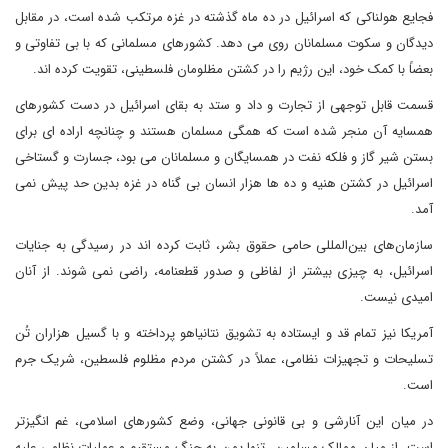
فجایع هولناکی که اسرائیل در ده ماه گذشته در غزه مرتکب شده است، در مقابل
دیدگان و سکوت مسلمانان روی می دهد. کشورهای مسلمانی که با بی تفاوتی و
بعضاً با کمک خود، این رژیم را در کشتن مظلومان فلسطینی، تقویت کرده اند.
قسمت قابل توجهی از تجارت و داد و ستد به بقای اسرائیل در دست کشورهای
همسایه آن منجر شده است که همگی مسلمان هستند و چنانچه اراده ای برای
بستن شیر گاز و فلکه نفت در همسایگان و مسلمانان می بود، جسارت و گستاخی
اسرائیل در کشتن هنیه و ده ها هزار انسان بی گناه در غزه بدین حد پیش نمی
آمد.
سازمان‌های بین‌المللی حامی حقوق بشر، ثابت کرده اند در رسیدگی به جنایات
اسرائیل، به چیزی بیشتر از لفاظی و صدور قطعنامه، راضی نمی شوند. از آنان
امیدی نیست.
آمریکا نیز تمام قد و ایستاده به تشویق نتانیاهو پرداخته و با گسیل هزاران تُن
تسلیحات و تجهیزات نظامی، عملاً در کشتن مردم مظلوم فلسطین، شریک جرم
است.
در میان این آنارشی و بی قانونی جهانی، وضع کشورهای اسلامی، غم انگیزتر
است. از میان ممالک مسلمین، تنها یمن به جنگ مستقیم و عملیات نظامی علیه