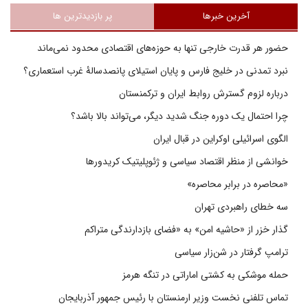
آخرین خبرها
پر بازدیدترین ها
حضور هر قدرت خارجی تنها به حوزه‌های اقتصادی محدود نمی‌ماند
نبرد تمدنی در خلیج فارس و پایان استیلای پانصدسالۀ غرب استعماری؟
درباره لزوم گسترش روابط ایران و ترکمنستان
چرا احتمال یک دوره جنگ شدید دیگر، می‌تواند بالا باشد؟
الگوی اسرائیلی اوکراین در قبال ایران
خوانشی از منظر اقتصاد سیاسی و ژئوپلیتیک کریدورها
«محاصره در برابر محاصره»
سه خطای راهبردی تهران
گذار خزر از «حاشیه امن» به «فضای بازدارندگی متراکم
ترامپ گرفتار در شن‌زار سیاسی
حمله موشکی به کشتی اماراتی در تنگه هرمز
تماس تلفنی نخست وزیر ارمنستان با رئیس جمهور آذربایجان