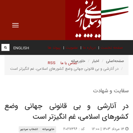
Toggle
vigation
صفحه نخست
درباره ما
عضویت
پیوند ها
ENGLISH
صفحه‌اصلی
اخبار
خاورمیانه
تماس با ما
RSS
در آنارشی و بی قانونی جهانی وضع کشورهای اسلامی، غم انگیزتر است
سقایت و شهادت
در آنارشی و بی قانونی جهانی وضع
کشورهای اسلامی، غم انگیزتر است
۱۴ مرداد ۱۴۰۳ | ۱۲:۰۰
کد : ۲۰۲۷۴۹۶
خاورمیانه
انتخاب سردبیر