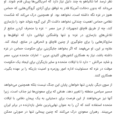
نظر نرسد اما نتانیاهو به چند دلیل نیاز دارد که آمریکایی‌ها پیش قدم شوند. او
می‌داند که بدون دخالت آمریکا قادر به توافق برای آزادی گروگان‌هایی که حماس
هنوز در غزه نگه داشته است، نخواهد بود. او همچنین درک می‌کند که شکست
نظامی حماس اهمیت چندانی نخواهد داشت اگر این گروه بتواند خود را بازسازی
کند، چه از طریق قاچاق تجهیزات از مرز مصر – غزه یا منحرف کردن منابع از
تلاش‌های بازسازی در غزه؛ و تنها واشنگتن توانایی دارد که توافق‌ها و
سازوکار‌هایی را برای جلوگیری از چنین قاچاق و انحرافی در منابع، ایجاد کند.
علاوه بر این، او می‌فهمد که اگر بخواهد جایگزینی برای حکومت حماس در غزه
داشته باشد، نیاز به همکاری کشورهای کلیدی عربی – امارات متحده عربی، مصر
و شاید مراکش – دارد تا با ایالات متحده و سایر بازیگران برای ایجاد یک حکومت
موقت در غزه که مسئولیت اداره امور روزمره و امنیت باریکه را بر عهده بگیرد،
همکاری کنند.
از سوی دیگر، بایدن تنها خواهان پایان این جنگ نیست بلکه همچنین می‌خواهد
مسیر سیاسی منطقه را تغییر دهد، هدفی که برای سعودی‌ها نیز جذاب است، زیرا
آنها نیز می‌خواهند از این فرصت برای دستیابی به یک پیمان دفاعی با ایالات
متحده استفاده کنند که آن را به عنوان نهایی‌ترین عامل بازدارنده در برابر ایران
می‌بینند. رهبران سعودی درک می‌کنند که چنین پیمانی تنها در صورتی ممکن