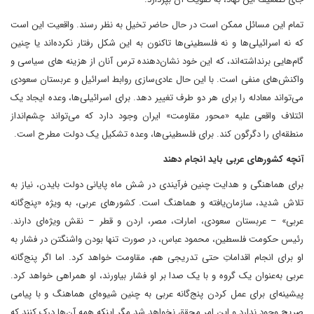
تمام این مسائل ممکن است در حال حاضر تخیل به نظر رسند. واقعیت این است
که نه اسرائیلی‌ها و نه فلسطینی‌ها تاکنون به این شکل رفتار نکرده‌اند یا چنین
گام‌هایی برنداشته‌اند، که این خود نشان‌دهنده ترس آنان از هزینه های سیاسی و
واکنش‌های منفی است. با این حال عادی‌سازی روابط اسرائیل و عربستان سعودی
می‌تواند معادله را برای هر دو طرف تغییر دهد. برای اسرائیلی‌ها، وعده ایجاد یک
ائتلاف واقعی علیه «محور مقاومت» ایران وجود دارد که می‌تواند چشم‌انداز
منطقه‌ای را دگرگون کند. برای فلسطینی‌ها، وعده تشکیل یک دولت مطرح است.
آنچه کشورهای عربی باید انجام دهند
برای هماهنگی و هدایت چنین فرآیندی در شش ماه پایانی دولت بایدن، نیاز به
تلاش شدید، سازمان‌یافته و هماهنگ است. کشورهای عربی، به ویژه «پنج‌گانه
عربی» – عربستان سعودی، امارات، مصر، اردن و قطر – نقش ویژه‌ای دارند.
رئیس‌ حکومت فلسطین، محمود عباس، در صورت تنها بودن واشنگتن در فشار به
او برای انجام اقداماتِ حتی تدریجی هم، مقاومت خواهد کرد. اما اگر پنج‌گانه
عربی به‌عنوان یک گروه و با یک صدا بر او فشار بیاورند، او همراهی خواهد کرد.
پیشینه‌ای برای عمل کردن پنج‌گانه عربی به چنین شیوه‌ای هماهنگ و با پیامی
صریح وجود ندارد و این امر محقق نخواهد شد مگر اینکه همه آن‌ها درک کنند که