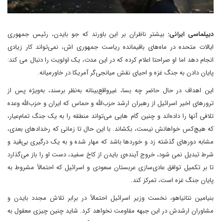
دیپلماسی ایرانی:
بیشتر ناظران بر این باورند که جو بایدن، رئیس جمهوری
ایالات متحده در ماه‌های باقیمانده ریاست جمهوری اش، نمی‌تواند کار زیادی
انجام دهد اما او صراحتا اعلام کرده که در این مدت، یک اولویت را دنبال می کند:
پایان دادن به جنگ غزه و احیای نقش میانجی‌گر آمریکا در خاورمیانه.
این اهداف در حال حاضر چه بسا، غیرواقع‌بینانه به‌نظر برسند، به‌ویژه پس از
ترورهای اخیر اسرائیل از رهبران ارشد حزب‌الله و حماس که ایران و حزب‌الله وعده
تلافی آنها را داده‌اند و چنین گام هایی می‌تواند منطقه را به یک جنگ تمام‌عیار،
که هیچ‌کس خواهانش نیست، بکشاند. با این حال تا زمانی که رخدادهای بعدی،
مشابه دورهای گذشته زد و خوردها باشد که مهار شده و به یک درگیری بی‌قید و
شرط تبدیل نمی شود، خروج آینده‌ی بایدن از کاخ سفید، دست او را باز می‌گذارد
تا بر تکمیل توافق عادی‌سازی عربستان سعودی و اسرائیل که احتمالاً مشروط به
پایان جنگ غزه است، تمرکز کند.
بنیامین نتانیاهو، نخست وزیر اسرائیل احتمالاً در برابر تلاش مجدد بایدن و
مشاوران ارشدش در این جبهه مقاومت نخواهد کرد. شاید چنین چیزی معقول به