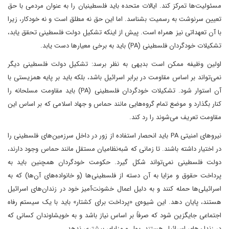
مسئولیت‌ها تمرکز کند. ایالات متحده باید فلسطینیان را به عنوان مردمی با حق
تعیین سرنوشت به رسمیت بشناسد. اما این حق نه مطلق است و نه خودکار، زیرا
با آن تعهداتی نیز همراه است. پیش از اینکه تشکیل دولت فلسطینی تحقق یابد،
تشکیلات خودگردان فلسطینی (PA) باید به برخی معیارها دست یابد.
اولین وظیفه ممکن است بدیهی به نظر برسد: تشکیل دولت فلسطینی دیگر
نمی‌تواند بر اساس مقاومت در برابر اسرائیل باشد، بلکه باید بر پایه همزیستی با
آن استوار شود. تشکیلات خودگردان فلسطینی (PA) باید مقاومت مسلحانه را
کنار بگذارد و موضع تمام گروه‌هایی مانند حماس و جهاد اسلامی که بر اساس این
مقاومت تعریف می‌شوند را رد کند.
نیروهای امنیتی PA باید انحصار استفاده از زور در داخل سرزمین‌های فلسطینی را
در اختیار داشته باشند. تا زمانی که شبه‌نظامیان مستقل مانند حماس وجود دارند،
دولت فلسطینی نمی‌تواند شکل گیرد. حکومت خودگردان همچنین باید به
پرداخت حقوق و مزایا به آن دسته از فلسطینی‌ها (و خانواده‌های آن‌ها) که به
اسرائیلی‌ها حمله کنند و به دلیل اعمال خشونت‌آمیز خود در زندان‌های اسرائیل
هستند، پایان دهد. این شیوه‌ی «پرداخت برای کشتار» باید با یک سیستم رفاه
اجتماعی جایگزین شود که صرفاً بر اساس نیاز باشد و به خویشاوندان کسانی که
در زندان‌های اسرائیل هستند، پول و مزایای بیشتری ندهد.