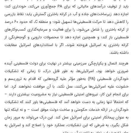
باید از توقیف درآمدهای مالیاتی که برای PA جمع‌آوری می‌کند، خودداری کند؛
اجازه دهد زیرساخت‌های جاده و آب در کرانه باختری گسترش یابد؛ نقاط بازرسی
را کاهش دهد تا حرکت فلسطینی‌ها تسهیل شود؛ و منطقه C، که حدود ۶۰ درصد
از کرانه باختری را شامل می‌شود، را برای فعالیت و سرمایه‌گذاری کسب‌وکارهای
فلسطینی باز کند؛ و همچنین اجازه دهد تا محصولات دارویی و گوجه‌فرنگی از
کرانه باختری به اسرائیل فروخته شوند، اگر با استانداردهای اسرائیل مطابقت
داشته باشند.
هرچند اتصال و یکپارچگی سرزمینی بیشتر در نهایت برای دولت فلسطینی آینده
ضروری خواهد بود، اسرائیلی‌ها، به طور قابل درک، تا زمانی که تشکیلات
خودگردان فلسطینی (PA) به‌طور مؤثر علیه گروه‌هایی که اقدام به تروریسم و
خشونت علیه اسرائیلی‌ها می‌کنند، عمل نکند، با آن موافقت نخواهند کرد. اما
برای انجام این کار، نیروهای امنیتی فلسطینی نیاز به مشروعیت بیشتری دارند –
که احتمالاً تنها زمانی به دست خواهد آمد که فلسطینی‌ها باور کنند که تشکیلات
خودگردان در ارائه خدمات حکومتی و ساخت دولت موفق است – و نه اینکه تنها
به عنوان پیمانکار امنیتی برای اسرائیل عمل کند. این درک می‌تواند به مرور زمان
شکل بگیرد، به شرطی که این تشکیلات، عملکرد خود را اصلاح کند و اسرائیل به
جای تضعیف این نهاد، به تقویت آن بپردازد.