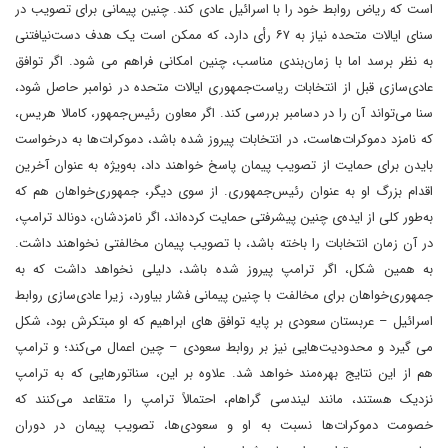
است که ریاض روابط خود را با اسرائیل عادی کند. چنین پیمانی برای تصویب در
سنای ایالات متحده نیاز به ۶۷ رأی دارد، که ممکن است یک هدف دست‌نیافتنی
به نظر برسد اما با زمان‌بندی مناسب، چنین امکانی فراهم می شود. اگر توافق
عادی‌سازی قبل از انتخابات ریاست‌جمهوری ایالات متحده در نوامبر حاصل شود،
سنا می‌تواند آن را در دسامبر بررسی کند. اگر معاون رئیس‌جمهور، کامالا هریس،
که نامزد دموکرات‌هاست، در انتخابات پیروز شده باشد، دموکرات‌ها به درخواست
بایدن برای حمایت از تصویب پیمان پاسخ خواهند داد، به‌ویژه به عنوان آخرین
اقدام بزرگ او به عنوان رئیس‌جمهوری. از سوی دیگر، جمهوری‌خواهان هم که
به‌طور کلی از ایده‌ی چنین پیشرفتی حمایت کرده‌اند، اگر نامزدشان، دونالد ترامپ،
در آن زمان انتخابات را باخته باشد، با تصویب پیمان مخالفتی نخواهند داشت.
به همین شکل، اگر ترامپ پیروز شده باشد، دلیلی نخواهد داشت که به
جمهوری‌خواهان برای مخالفت با چنین پیمانی فشار بیاورد، زیرا عادی‌سازی روابط
اسرائیل – عربستان سعودی بر پایه توافق های ابراهیم که او مبتکرش بود، شکل
می گیرد و محدودیت‌هایی نیز بر روابط سعودی – چین اعمال می‌کند؛ و ترامپ
هم از این نتایج بهره‌مند خواهد شد. علاوه بر این، سناتورهایی که به ترامپ
نزدیک هستند، مانند لیندسی گراهام، احتمالاً ترامپ را متقاعد می‌کنند که
خصومت دموکرات‌ها نسبت به او و سعودی‌ها، تصویب پیمان در دوران