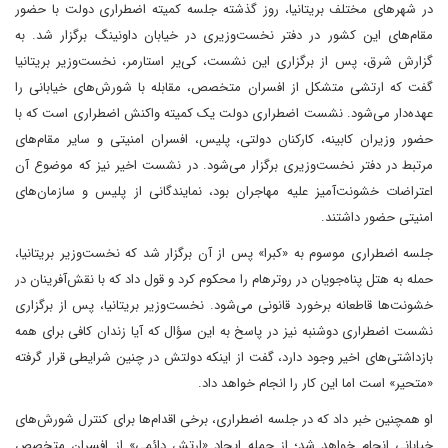
در شهرهای مختلف بریتانیا، روز گذشته جلسه کمیته اضطراری دولت با حضور
مقام‌های این کشور در دفتر نخست‌وزیری در خیابان داونینگ برگزار شد. به
گزارش شرق، پس از برگزاری این نشست، کی‌یر استارمر، نخست‌وزیر بریتانیا
گفت که ارتشی متشکل از افسران متخصص، مقابله با شورش‌های خیابانی را
عهده‌دار می‌شود. نشست اضطراری دولت یک کمیته واکنش اضطراری است که با
حضور وزیران کابینه، کارکنان دولتی، پلیس، افسران امنیتی و سایر مقام‌های
مرتبط در دفتر نخست‌وزیری برگزار می‌شود. در نشست اخیر نیز که موضوع آن
اعتراضات خشونت‌آمیز علیه مهاجران بود، نمایندگانی از پلیس و سازمان‌های
امنیتی حضور داشتند.
جلسه اضطراری موسوم به «کبرا» پس از آن برگزار شد که نخست‌وزیر بریتانیا،
حمله به هتل پناه‌جویان در روترهام را محکوم کرد و قول داد که با نقش‌آفرینان در
خشونت‌ها قاطعانه برخورد قانونی می‌شود. نخست‌وزیر بریتانیا، پس از برگزاری
نشست اضطراری دوشنبه نیز در پاسخ به این سؤال که آیا زندان کافی برای همه
بازداشتی‌های اخیر وجود دارد، گفت از اینکه دولتش در چنین شرایطی قرار گرفته
«متحیر» است اما این کار را انجام خواهد داد.
او همچنین خبر داد که در جلسه اضطراری، برخی اقدام‌ها برای کنترل شورش‌های
خیابانی انجام خواهد شد؛ از جمله ایجاد «ارتش دائمی» از افسران متخصص