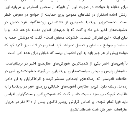
برای مقابله با حوادث در صورت نیاز. آن‌طورکه از سخنان استارمر بر می‌آید این
ارتش آماده استقرار در فضاهای عمومی برای حمایت از جوامع در معرض خطر
است. نخست‌وزیر بریتانیا همچنین از «شناسایی زودهنگام» افراد دخیل در
خشونت‌های اخیر خبر داد و گفت که با جرم‌های آنلاین مقابله خواهد شد. او با
بیان اینکه «این اعتراض نیست، خشونت محض است» گفت که دولتش حمله به
مساجد و جوامع مسلمان را تحمل نخواهد کرد. استارمر در ادامه نیز تأکید کرد که
دولت پیش از هر چیز باید به این اطمینان برسد که خیابان برای همه امن است.
ناآرامی‌های اخیر یکی از شدیدترین شورش‌های سال‌های اخیر در بریتانیاست.
مقام‌های پلیس و برخی سیاست‌مداران بریتانیایی می‌گویند خشونت‌های اخیر در
اطلاعات نادرستی که رسانه‌های اجتماعی منتشر کرده و افراط‌گرایان به آن دامن
زده‌اند، ریشه دارد. کی‌یر استارمر، آشوب‌های خیابانی روزهای اخیر در بریتانیا را به
«اقلیت کوچک بی‌مغز» نسبت داد و گفت که «نفرت‌پراکنی راست‌گرایان افراطی
باید فورا تمام شود». بر اساس گزارش رویترز تاکنون بیش از ۴۲۰ نفر در جریان
اعتراضات اخیر بازداشت شده‌اند./شرق