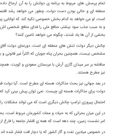
تمام پرسش های مربوط به برنامه ی دولتش را به آن ارجاع داده
منطقه ای و خالی بودن دست دولت، چطور می خواهد رشد اقتصا
است، او می خواهد به کدام بخش خصوصی تکیه کند که توانایی پیش
و به سبب جذب سود بیشتر، منافع ملی را فدای منافع شخصی اش نکن
بخشی از آن ها یاد شدند، چگونه می خواهد تامین کنند؟
چالش دیگر دولت تنش های منطقه ای است، دورنمای دولت آقای پزش
مشخص نیست، همچنین بحران پناه جویان که اکثراً غیر قانونی و با 
مناقشه بر سر میدان گازی آرش با عربستان سعودی و کویت، همچنین 
نیز مطرح هستند.
در بعد جهانی نیز بحث مذاکرات هسته ای مطرح است. آیا دولت قصد ا
دولت برای مذاکرات هسته ای چیست. نمی توان پیش بینی کرد که آیا
احتمال پیروزی ترامپ چالش دیگری است که می تواند مشکلات را دو
در این میان بحرانی که به حیات و ممات کشورمان مربوط است، 
امر نشست زمین، چند دهه است که همه ی اقشار جامعه را فارغ از
در خصوص میادین نفت و گاز کشور که یا دچار افت فشار شده اند 