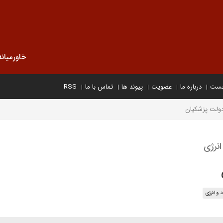
خاورمیانه
خست
درباره ما
عضویت
پیوند ها
تماس با ما
RSS
ولت پزشکیان
نرژی
 و انرژی