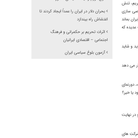
ریم، تنش
وصی سازی
بحران دلار در ایران را عمداً ایجاد کردند تا
ان بماند
اغتشاش راه بیندازد
 عدیده که
اثرات تحریم بر حکمرانی و فرهنگ
اجتماعی – اقتصادی ایرانیان
د و شاید
آزمون بلوغ سیاسی ایران
ار می دهد
، دورنمای
 یا خیر؟
در نهایت
شرکت های