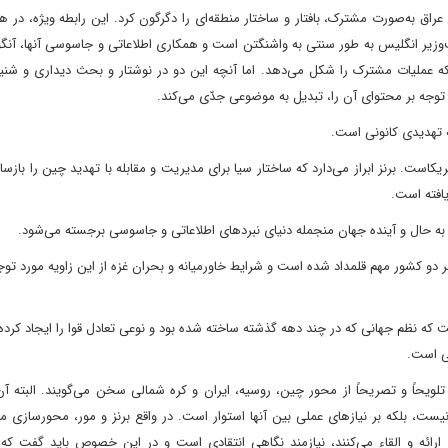
اکسونی بود که در ۲۰۰۳ با اشغال نظامی عراق به‌صورت مشترک، بافتار و ساختار منطقه‌ای را دگرگون کرد. این رابطه ویژه
ر انگلیس به طور سنتی به واشنگتن است و همکاری اطلاعاتی و جاسوسی آنها، آنگون
ه عملیات مشترک را شکل می‌دهد. اما آنچه این دو در نوشتار و بحث دیداری و شنی
 توجه بر محتوای آن را، تبدیل به موضوعی جدّی می‌کند.
یه تهدیدی کانونی است.
ست. برنز ابراز می‌دارد که ساختار سیا برای مدیریت و مقابله با تهدید چین را بازسا
حال و آینده جهان منجمله دنیای نبردهای اطلاعاتی و جاسوسی برجسته می‌شود.
و کشور مهم قلمداد شده است و شرایط خاورمیانه و بحران غزه از این زاویه مورد توجه 
 که نظم جهانی که در چند دهه گذشته ساخته شده بود و نوعی تعادل قوا را ایجاد کرده 
نی است.
ویحاً و تصریحاً از محور چین، روسیه، ایران و کره شمالی سخن می‌گویند. البته آن
، بلکه بر نیازهای عملی بین آنها استوار است. در واقع برنز و مور، محورسازی می‌
ارائه و القاء می‌کنند، نیازمند نگاهی انتقادی است و در این خصوص باید گفت که ا