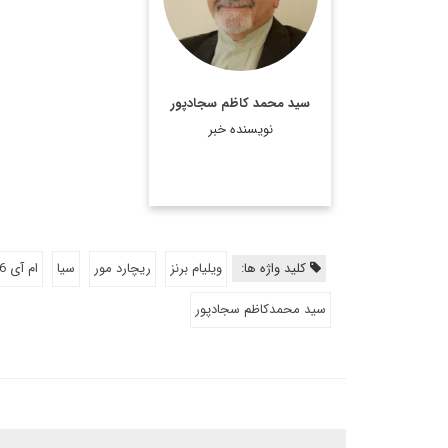
بین‌المللی وزارت امور
خارجه، دیپلمات ایرانی،
استاد تمام در رشته روابط
بین‌الملل و عضو هیئت
سید محمد کاظم سجادپور
علمی دانشکده روابط
نویسنده خبر
بین‌الملل وزارت امور خارجه
است.
اطلاعات بیشتر
کلید واژه ها:
ویلیام برنز
ریچارد مور
سیا
ام آی 6
سید محمدکاظم سجادپور