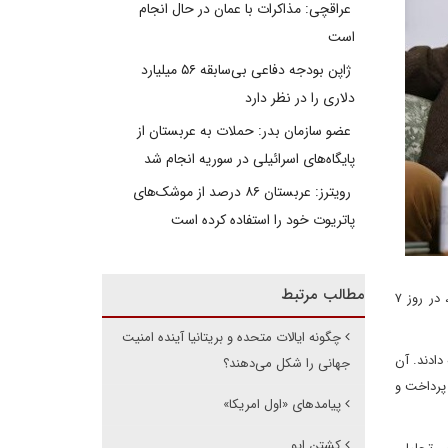
عراقچی: مذاکرات با عمان در حال انجام
است
ژاپن بودجه دفاعی بی‌سابقه ۵۶ میلیارد
دلاری را در نظر دارد
عضو سازمان بدر: حملات به عربستان از
پایگاه‌های اسرائیلی در سوریه انجام شد
رویترز: عربستان ۸۶ درصد از موشک‌های
پاتریوت خود را استفاده کرده است
مطالب مرتبط
دیپلماسی ایرانی: ریچارد مور، رئیس سرویس اطلاعاتی بریتانیا موسوم به ام آی‌۶ و ویلیام برنز، رئیس سازمان اطلاعات مرکزی آمریکا، موسوم به سیا، در روز ۷
چگونه ایالات متحده و بریتانیا آینده امنیت
ئه دادند. آن
جهانی را شکل می‌دهند؟
 پرداخت و
پیامدهای «اول امریکا»
کشتن ایو