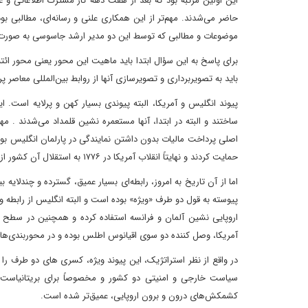
این اولین مرتبه بود که بعد از هفت دهه کار مشترک اطلاعاتی و 
حاضر می‌شدند. مهم‌تر از این همکاری علنی و رسانه‌ای، مطالبی بو
موضوعات و مطالبی که توسط این دو مدیر ارشد جاسوسی به صورت نوش
برای پاسخ به این سؤال ابتدا باید ماهیت این محور یعنی محور ائتل
باید به تصویربرداری و تصویرسازی آنها از روابط بین‌المللی معاصر پر
پیوند انگلیس و آمریکا، البته پیوندی بسیار کهن و پرلایه است. ایا
ساختند و البته در ابتدا، آنها مستعمره نشین قلمداد می‌شدند . مها
اصلی پرداخت مالیات بدون داشتن نمایندگی در پارلمان انگلیس بود و
حمایت کردند و نهایتاً انقلاب آمریکا در ۱۷۷۶ به استقلال آن کشور از بریتانیا منجر شد.
اما از آن تاریخ به امروز، رابطه‌ای بسیار عمیق، گسترده و چندلایه
پیوسته به قول دو طرف «ویژه» بوده است و البته انگلیس از رابطه وی
اروپایی نشین آلمان و فرانسه استفاده کرده و همچنین در سطح ج
آمریکا، وصل کننده دو سوی اقیانوس اطلس بوده و در محوربندی‌ها
در واقع از نظر استراتژیک، این پیوند ویژه، کسری های دو طرف را 
سیاست خارجی و امنیتی دو کشور و مخصوصاً برای بریتانیاست. 
کشمکش‌های درون و برون اروپایی، عمیق‌تر شده است.