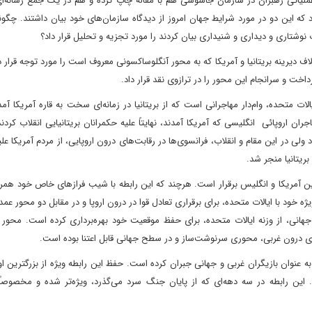
عملیاتی رهبران در سازمان جاسوسی هم با مقاله چاپ کرده و هم در یک جمع رسانه‌ا
د که این دو در مورد شرایط جهان امروز از دیدگاه سازمان‌های خود بیان داشتند. چگون
تاری و دیداری و شنیداری بیان کردند را مورد تجزیه و تحلیل قرار داد؟
اف دیرینه بریتانیا و آمریکا که به محور آنگلوساکسونی معروف است را مورد توجه قرار
داخت و سرانجام این محور را در ترازوی نقد قرار داد.
لات متحده، وام‌دار مهاجرانی است که از بریتانیا در زمانه‌ای سخت به قاره آمریکا آمد
جران اروپائی انگلیسی که آمریکا آمدند، نهایتاً علیه حکمرانان بریتانیایی انقلاب کرد
لی در این مقام و انقلاب، فرانسوی‌ها در رقابت‌های درون اروپایی، از مردم آمریکا عل
 بین آمریکا و انگلیس برقرار است. هرچند که این رابطه با شیب فرازهای خاص خود همراه
ژه خود با ایالات متحده، برای برقراری تعادل قوا در درون اروپا و در مقابل دو محور ع
هانی، از وزنه ایالات متحده، برای حفظ موقعیت خود بهره‌برداری کرده است. محور 
ی درون غربی، محوری سرنوشت‌ساز و در سطح جهانی قابل اعتنا بوده است.
به عنوان بازیگران غربی و جهانی جبران کرده است. حفظ این رابطه ویژه از بزرگترین ا
این رابطه در سه دهه‌ای که از پایان جنگ سرد می‌گذرد، ویژه‌تر شده و مخصوصاً