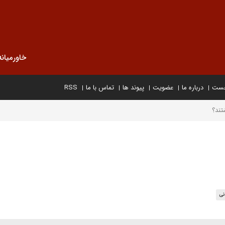
خاورمیانه
خست
درباره ما
عضویت
پیوند ها
تماس با ما
RSS
انی