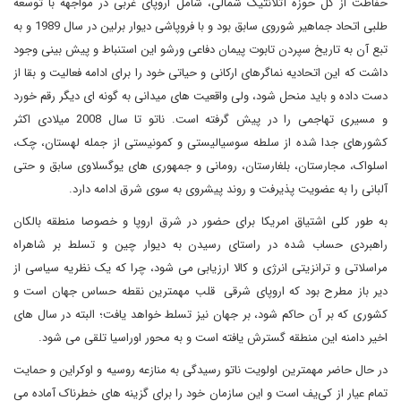
حفاظت از کل حوزه آتلانتیک شمالی، شامل اروپای غربی در مواجهه با توسعه
طلبی اتحاد جماهیر شوروی سابق بود و با فروپاشی دیوار برلین در سال 1989 و به
تبع آن به تاریخ سپردن تابوت پیمان دفاعی ورشو این استنباط و پیش بینی وجود
داشت که این اتحادیه نماگرهای ارکانی و حیاتی خود را برای ادامه فعالیت و بقا از
دست داده و باید منحل شود، ولی واقعیت های میدانی به گونه ای دیگر رقم خورد
و مسیری تهاجمی را در پیش گرفته است. ناتو تا سال 2008 میلادی اکثر
کشورهای جدا شده از سلطه سوسیالیستی و کمونیستی از جمله لهستان، چک،
اسلواک، مجارستان، بلغارستان، رومانی و جمهوری های یوگسلاوی سابق و حتی
آلبانی را به عضویت پذیرفت و روند پیشروی به سوی شرق ادامه دارد.
به طور کلی اشتیاق امریکا برای حضور در شرق اروپا و خصوصا منطقه بالکان
راهبردی حساب شده در راستای رسیدن به دیوار چین و تسلط بر شاهراه
مراسلاتی و ترانزیتی انرژی و کالا ارزیابی می شود، چرا که یک نظریه سیاسی از
دیر باز مطرح بود که اروپای شرقی قلب مهمترین نقطه حساس جهان است و
کشوری که بر آن حاکم شود، بر جهان نیز تسلط خواهد یافت؛ البته در سال های
اخیر دامنه این منطقه گسترش یافته است و به محور اوراسیا تلقی می شود.
در حال حاضر مهمترین اولویت ناتو رسیدگی به منازعه روسیه و اوکراین و حمایت
تمام عیار از کی‌یف است و این سازمان خود را برای گزینه های خطرناک آماده می