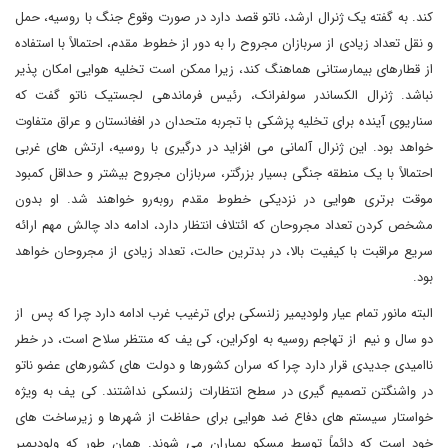
کند. به گفته یک ژنرال ارشد، ناتو قصد دارد در صورت وقوع جنگ با روسیه، حمل
و نقل تعداد زیادی از سربازان مجروح را به دور از خطوط مقدم، احتمالاً با استفاده
از قطارهای بیمارستانی هماهنگ کند، زیرا ممکن است تخلیه هوایی امکان پذیر
نباشد. ژنرال الکساندر سولفرانک، رئیس فرماندهی لجستیک ناتو گفت که
سناریوی آینده برای تخلیه پزشکی با تجربه متحدان در افغانستان و عراق متفاوت
خواهد بود. این ژنرال آلمانی می افزاید در درگیری با روسیه، ارتش های غربی
احتمالاً با یک منطقه جنگی بسیار بزرگتر، سربازان مجروح بیشتر و حداقل کمبود
موقت برتری هوایی در نزدیکی خطوط مقدم روبه‌رو خواهند شد. او بدون
مشخص کردن تعداد مجروحان که ائتلاف انتظار دارد، ادامه داد چالش مهم ارائه
سریع مراقبت با کیفیت بالا، در بدترین حالت، تعداد زیادی از مجروحان خواهد
بود.
البته مانور تمام عیار ولودیمیر زلنسکی برای ترغیب غرب ادامه دارد چرا که پس از
دو سال و نیم از تهاجم روسیه به اوکراین، کی یف که منتظر سلاح است، در خطر
ناامیدی جدیدی قرار دارد چرا که سران کشورها و دولت های کشورهای عضو ناتو
در واشنگتن تصمیم گیری در سطح انتظارات زلنسکی نداشتند. کی یف به ویژه
خواستار سیستم های دفاع ضد هوایی برای حفاظت از شهرها و زیرساخت های
خود است که دائماً توسط مسکو بمباران می شوند. همان طور که ولودیمیر