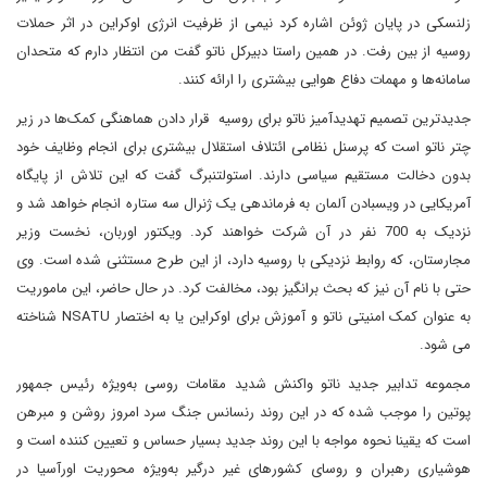
زلنسکی در پایان ژوئن اشاره کرد نیمی از ظرفیت انرژی اوکراین در اثر حملات
روسیه از بین رفت. در همین راستا دبیرکل ناتو گفت من انتظار دارم که متحدان
سامانه‌ها و مهمات دفاع هوایی بیشتری را ارائه کنند.
جدیدترین تصمیم تهدیدآمیز ناتو برای روسیه قرار دادن هماهنگی کمک‌ها در زیر
چتر ناتو است که پرسنل نظامی ائتلاف استقلال بیشتری برای انجام وظایف خود
بدون دخالت مستقیم سیاسی دارند. استولتنبرگ گفت که این تلاش از پایگاه
آمریکایی در ویسبادن آلمان به فرماندهی یک ژنرال سه ستاره انجام خواهد شد و
نزدیک به 700 نفر در آن شرکت خواهند کرد. ویکتور اوربان، نخست وزیر
مجارستان، که روابط نزدیکی با روسیه دارد، از این طرح مستثنی شده است. وی
حتی با نام آن نیز که بحث برانگیز بود، مخالفت کرد. در حال حاضر، این ماموریت
به عنوان کمک امنیتی ناتو و آموزش برای اوکراین یا به اختصار NSATU شناخته
می شود.
مجموعه تدابیر جدید ناتو واکنش شدید مقامات روسی به‌ویژه رئیس جمهور
پوتین را موجب شده که در این روند رنسانس جنگ سرد امروز روشن و مبرهن
است که یقینا نحوه مواجه با این روند جدید بسیار حساس و تعیین کننده است و
هوشیاری رهبران و روسای کشورهای غیر درگیر به‌ویژه محوریت اورآسیا در