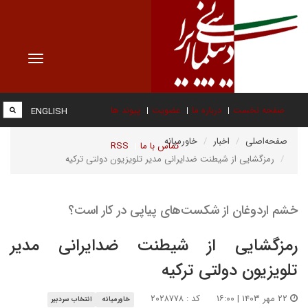
Toggle
vigation
صفحه نخست
درباره ما
عضویت
پیوند ها
ENGLISH
صفحه‌اصلی
اخبار
خاورمیانه
تماس با ما
RSS
رمزگشایی از شیطنت ضدایرانی مدیر تلویزیون دولتی ترکیه
خشم اردوغان از شکست‌‌های پیاپی در کار است؟
رمزگشایی از شیطنت ضدایرانی مدیر
تلویزیون دولتی ترکیه
۲۲ مهر ۱۴۰۳ | ۱۶:۰۰
کد : ۲۰۲۸۷۷۸
خاورمیانه
انتخاب سردبیر