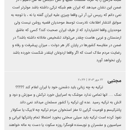
ضمن این نشان میدهد که ایران هم شبکه ترکی داشته باشد موثرتر است
نمی دانم که رییس تی آر تی واقعا چیزی علیه ایران گفته یا نه ، با توجه به
سوابق انتشار اطلاعات نادرست توسط موحدیان قضیه روشن نیست ولی
موحدیان واقعا اختیاردارد که از طرف ایران صحبت کند؟ کسی که عاشق
ارمنستان و غربی هاست چقدر می‌تواند تشخیص عادلانه داشته باشد؟ در
ضمن در مقایسه کشورها در پایان کار هر دولت ، میزان پیشرفت و رفاه و
رضایت مردم ملاک است که اگر واقعا اردوغان اینقدر شکست خورده باشد
رای نخواهد آورد
مجتبی
۲۲ مهر ۱۴۰۳ | ۲۰:۳۶
ترکیه به چه زبانی باید دشمنی خود با ایران اعلام کند ؟؟؟؟؟
نمک .... انها تمامی ندارد موشک به اسراییل خورد ترکش و سوزش و دود و
اتش به ترکیه رسید .عده ای ترکیه را کشور مسلمان میداند نمی داند
پانترکیسم و قومیت گرایی تا مغز استخوان مردم ترکیه چه لاییک یا سکولار
نفوذ کرده است ترکیه باید سیلی سختی بخورد احتمالا تمام پانترکها ایرانی و
سیاسیون و مفسران و نویسنده قومگرا روزه سکوت یا دست به ماله خواهند