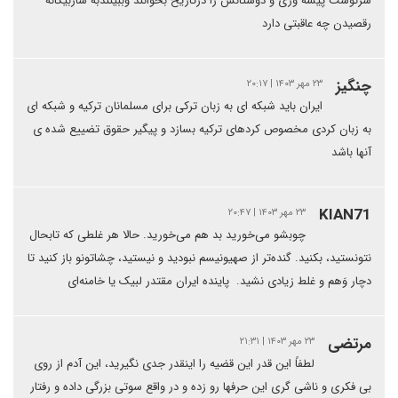
سرنوشت پیشه وری و دوستانش را درتاریخ بخوانند وببینندبه سازبیگانه
رقصیدن چه عاقبتی دارد
چنگیز
۲۳ مهر ۱۴۰۳ | ۲۰:۱۷
ایران باید شبکه ای به زبان ترکی برای مسلمانان ترکیه و شبکه ای
به زبان کردی مخصوص کردهای ترکیه بسازد و پیگیر حقوق تضییع شده ی
آنها باشد
KIAN71
۲۳ مهر ۱۴۰۳ | ۲۰:۴۷
چوبشو می‌خورید بد هم می‌خورید. حالا هر غلطی که تابحال
نتونستید، بکنید. گنده‌تر از صهیونیسم نبودید و نیستید، چشاتونو باز کنید تا
دچار وَهم و غلط زیادی نشید. ‌ پاینده ایران مقتدر لبیک یا خامنه‌ای
مرتضی
۲۳ مهر ۱۴۰۳ | ۲۱:۳۱
لطفاً این قدر این قضیه را اینقدر جدی نگیرید، این آدم از روی
بی فکری و ناشی گری این حرفها رو زده و در واقع سوتی بزرگی داده و رفتار