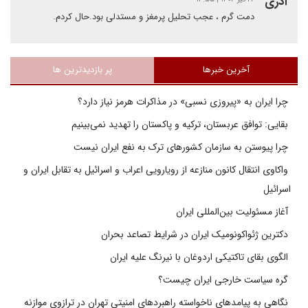
آذری
دمت گرم ، عجب تحلیل پرمغز و مستدلی بود.حال کردم.
آخرین خبرها
پر بازدیدترین ها
چرا ایران به «پیروزی نسبی» در مذاکرات هرمز نیاز دارد؟
بقایی: توافق عربستان، ترکیه و پاکستان را تهدید نمی‌بینیم
چرا پیوستن به سازمان کشورهای ترک به نفع ایران نیست
واکاوی انتقال کانون منازعه از رویارویی اعراب و اسرائیل به تقابل ایران و
اسرائیل
آغاز مسئولیت بین‌المللی ایران
دکترین ژئواکونومیک ایران در شرایط تصاعد بحران
الگوی بقای تاکتیکی اردوغان با نیرنگ علیه ایران
گره سیاست خارجی ایران چیست؟
نگاهی به پیامدهای ناخواسته راهبردهای امنیتی تهران در ترازوی موازنه