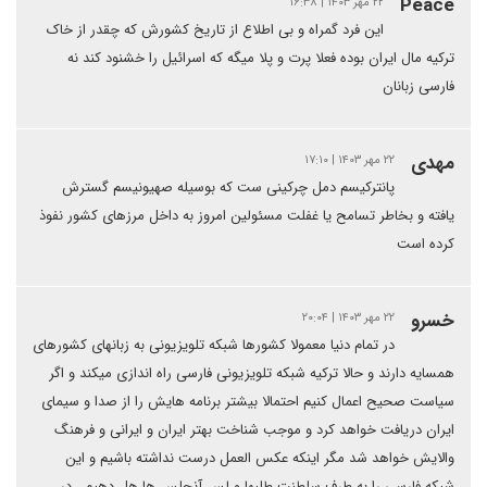
Peace
۲۲ مهر ۱۴۰۳ | ۱۶:۳۸
این فرد گمراه و بی اطلاع از تاریخ کشورش که چقدر از خاک
ترکیه مال ایران بوده فعلا پرت و پلا میگه که اسرائیل را خشنود کند نه
فارسی زبانان
مهدی
۲۲ مهر ۱۴۰۳ | ۱۷:۱۰
پانترکیسم دمل چرکینی ست که بوسیله صهیونیسم گسترش
یافته و بخاطر تسامح یا غفلت مسئولین امروز به داخل مرزهای کشور نفوذ
کرده است
خسرو
۲۲ مهر ۱۴۰۳ | ۲۰:۰۴
در تمام دنیا معمولا کشورها شبکه تلویزیونی به زبانهای کشورهای
همسایه دارند و حالا ترکیه شبکه تلویزیونی فارسی راه اندازی میکند و اگر
سیاست صحیح اعمال کنیم احتمالا بیشتر برنامه هایش را از صدا و سیمای
ایران دریافت خواهد کرد و موجب شناخت بهتر ایران و ایرانی و فرهنگ
والایش خواهد شد مگر اینکه عکس العمل درست نداشته باشیم و این
شبکه فارسی را به طرف سلطنت طلبها و لس آنجلس ها هل دهیم ، در