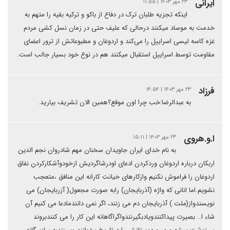
ایرانی
۲۳ مهر ۱۴۰۳ | ۱۱:۵۵
اینکه تجزیه طلبان ترک در دفاع از باکو و ترکیه بقیه را متهم به
خدمت به موساد میکنند درحالی که علیف حتی در زمان نسل کشی مردم
غزه کاسه لیسی اسراییل را می‌کند و اردوغان و مطبوعاتش از ترور اعضای
مقاومت توسط اسراییل استقبال میکنند هم در نوع خود بسیار جالب است.
فرزاد
۲۳ مهر ۱۴۰۳ | ۱۴:۵۴
به عبدالرضا:خب چرا اون موقع؟همین الان تشریف بیارید.
ا.و.هروی
۲۳ مهر ۱۴۰۳ | ۱۵:۱۱
به نام خدای ایران جاویدان سخنان مهم شادروان نجم الدین
اربکان درباره اردوغان وردکردن ادعای اودرشاگردیش ازخودوآشکارکردن نفاق
اردوغان را فراموش نکنیم وازکارهای خیانت کارانه این منافق ،متعجب
نشویم.اما انانی که واژه (آذربایجان) رابه صورت مجعول( آزربایجان) می
نویسندواز(ملت ) آذربایجان دم می زنند، اگر نمی دانندمادعا می کنیم آن
شاء ا.. بصیرت پیداکنندویادبگیرنندواگراگاهانه این کار را می کنندبروند