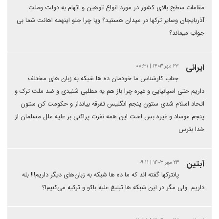
مقامات سطح بالای کشور در مورد انواع توهین و اتهام به دولت وملت
آذربایجان وسایر ترکها در میدان هستید؟ ویا چرا جلو اینهمه اهانت شما بی
جواب میماند؟
ایرانی
۲۳ مهر ۱۴۰۳ | ۰۸:۳۱
جناب کارشناس ما خودمان ده ها شبکه به زبان های مختلف
داریم حتی اسپانیایی و غیره چرا باز هم یه مطلبی شنیدی و ضد ملت ترک و
اتحاد اسلام شدی ستون پنجم انگلیس تفرقه بیانداز و حکومت کن ستون
پنجم موساد و غیره بس است این همه نفرت پراکنی بر علیه ملل مسلمان از
خدا بترس
آبتین
۲۳ مهر ۱۴۰۳ | ۰۹:۱۱
پانترکها گفته اند که ما ده ها شبکه به زبان‌های دیگر داریم!!! بله
داریم. ولی مگر در این شبکه ها تبلیغ علیه باکو و ترکیه می‌کنیم!؟