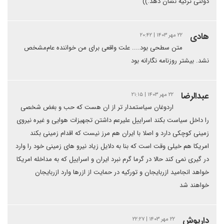
دولتی ترکیه نشان دهد.))
هادی
۲۲ مهر ۱۴۰۳ | ۲۰:۴۲
متن سطحی بود.... علت واقعی برای من خواننده عام‌مشخص
نشد. بیشتر روزنامه نگارانه بود
عبدالرضا
۲۲ مهر ۱۴۰۳ | ۲۱:۱۵
اردوغان سیاستمدار تر از ان هست که حب و بغض شخصی
را داخل سیاست بکند اسراییل علیرعم داشتن تجهیزات هوایی و غیره نیروی
زمینی کوچکی دارد و اصلا با ایران هم مرز نیست که اقدام زمینی بکند
امریکا هم خیلی وقت است که بنا به دلایل زیاد نیرو های زمینی خود را وارد
در گیری نمی کند حالا در گرما گرم نبرد ایران و اسراییل که به مداخله امریکا
خواهد انجامید ازربایجان و تورکیه در حمایت از ازرها وارد ازربایجان
خواهند شد
داریوش
۲۲ مهر ۱۴۰۳ | ۲۲:۲۷