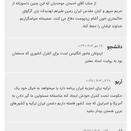
از جناب آقای احسان موحدیان که این چنین دلسوزانه از
حریم سپهر و کیان مقدس ایران زمین علیرغم تهدیدات پان گرگهای
خاکستری خون آشام زردپوست دفاع می کنند، صمیمانه سپاسگزاریم.
خداوند ایشان را حفظ کناد.
دانشجو
۲۵ مهر ۱۴۰۳ | ۰۱:۳۹
اردوغان مامور انگلیس است برای کنترل کشوری که مسلمان
بود.به روایت اسناد معتبر.
آریو
۲۸ آذر ۱۴۰۳ | ۰۱:۳۵
ترکیه برای تجزیه ایران برنامه دارد یا میخواهد به خیال خود یک
حکومت تحت کنترل خودش ایجاد کنه متاسفانه مسئولین ما گیر دادن به
آمریکا و اسراییل که چند کشور فاصله داریم دشمن ایران ترکیه و کشورهای
عربی هستن بیدار بشید
۲۲ تیر ۱۴۰۴ | ۱۳:۵۵