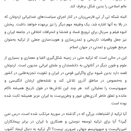
عالم اسلامی را بدین شکل برطرف کند.
البته شبکه تی آر تی فارسی‌زبان در کنار اجرای سیاست‌های ضدایرانی اردوغان که
در بالا به آنها اشاره شد، یک وظیفه مهم دیگر را نیز برعهده خواهد داشت. پخش
انبوه فیلم و سریال برای ترویج فساد و فحشا و انحرافات اخلاقی در جامعه ایران و
نیز جعل واقعیات تاریخی و تمدن‌سازی و هویت‌سازی جعلی از ترکیه به‌عنوان
مرجع هویتی و تمدنی در جهان اسلام.
این در حالی است که ترکیه حتی در زمینه شکل‌گیری الفبا و معماری و بسیاری از
علوم و فنون دیگر در آناتولی به دانشمندان و علمای ایرانی مدیون است. اردوغان
قصد دارد بدین شیوه برای واگرایی قومی در ایران و تقویت تجزیه‌طلبی در کشور
و به‌خصوص در مناطق آذری تلاش کند و نقشه‌های اربابان انگلیسی و
صهیونیست را عملیاتی کند. هر چند این تلاش‌ها در طول تاریخ همیشه ناکام
مانده و تعلق خاطر آذری‌های غیور و وطن‌پرست به ایران عزیز همیشه ثابت شده
بوده است.
آیا ترکیه از اشتباهات بزرگی که در گذشته در سوریه مرتکب شده است، درس نمی
گیرد؟ آیا برای ترکیه توسعه دوستی و همکاری با ایران در برابر پیمانکاران
امپریالیست و صهیونیسم جهانی ضروری نیست؟ اگر ترکیه به دنبال ایجاد آشوب