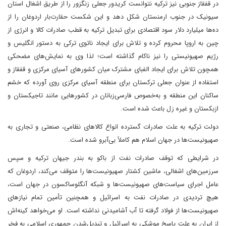
در قفقاز جنوبی نیز ترکیه نتوانست کریدور جعلی زنگزور را از طریق اشغال استان
سیونیک در جنوب ارمنستان شکل دهد و این شکست حقارت‌بار اردوغان را از
ده‌ها میلیارد دلار سود اقتصادی برای تبدیل ترکیه به قطب صادرات کالا و انرژی از
چین به اروپا محروم کرده و تلاش برای ایجاد ناتوی ترکی به دستور انگلیس و
رژیم صهیونیستی را نیز ناکام گذاشته است؛ لذا وی به نمایش‌های مضحکی
همچون تلاش برای ایجاد الفبای مشترک میان کشورهای آسیای مرکزی و قفقاز و
استفاده از عنوان جعلی ترکستان برای منطقه آسیای مرکزی روی آورده که خشم
ساکنان این منطقه و به‌خصوص فارسی‌زبانان در کشورهایی مانند تاجیکستان و
ازبکستان و غیره زل باعث شده است.
دولت ترکیه به علت صادرات گسترده انواع کالاهای نظامی، صنعتی و تجاری به
صهیونیست‌ها در جهان اسلام هم کاملاً بی‌آبرو شده است.
در شرایطی که توقف صادرات نفت از باکو به بندر جیهان ترکیه و سپس
سرزمین‌های اشغالی، ماشین کشتار صهیونیست‌ها را متوقف می‌کند، اردوغان که
عامل اجرای سیاست‌های صهیونیست‌ها و شبکه آنگلوساکسون در جهان است،
هیچ تردیدی در صادرات نفت به اسرائیل و همچنین تأمین تمام نیازهای
صهیونیست‌ها از فولاد گرفته تا آب آشامیدنی نداشته است. او می‌خواهد کینه‌اش
از ایران به علت پاسخ موشکی به اسرائیل و تبدیل‌شدن جمهوری اسلامی به فخر