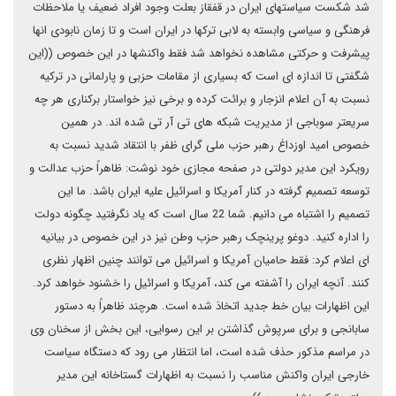
شد شکست سیاستهای ایران در قفقاز بعلت وجود افراد ضعیف یا ملاحظات
فرهنگی و سیاسی وابسته به لابی ترکها در ایران است و تا زمان نابودی انها
پیشرفت و حرکتی مشاهده نخواهد شد فقط واکنشها در این خصوص ((این
شگفتی تا اندازه ای است که بسیاری از مقامات حزبی و پارلمانی در ترکیه
نسبت به آن اعلام انزجار و برائت کرده و برخی نیز خواستار برکناری هر چه
سریعتر سوباجی از مدیریت شبکه های تی آر تی شده اند. در همین
خصوص امید اوزداغ رهبر حزب ملی گرای ظفر با انتقاد شدید نسبت به
رویکرد این مدیر دولتی در صفحه مجازی خود نوشت: ظاهراً حزب عدالت و
توسعه تصمیم گرفته در کنار آمریکا و اسرائیل علیه ایران باشد. ما این
تصمیم را اشتباه می دانیم. شما 22 سال است که یاد نگرفتید چگونه دولت
را اداره کنید. دوغو پرینچک رهبر حزب وطن نیز در این خصوص در بیانیه
ای اعلام کرد: فقط حامیان آمریکا و اسرائیل می توانند چنین اظهار نظری
کنند. آنچه ایران را آشفته می کند، آمریکا و اسرائیل را خشنود خواهد کرد.
این اظهارات بیان خط جدید اتخاذ شده است. هرچند ظاهراً به دستور
سابانجی و برای سرپوش گذاشتن بر این رسوایی، این بخش از سخنان وی
در مراسم مذکور حذف شده است، اما انتظار می رود که دستگاه سیاست
خارجی ایران واکنش مناسب را نسبت به اظهارات گستاخانه این مدیر