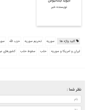
دیوید ایگناتیوس
يكي از افراد ...
نویسنده خبر
اطلاعات بیشتر
کلید واژه ها:
سوریه
تحریم سوریه
حزب الله
سوری
ایران و امریکا و سوریه
حلب
سقوط حلب
کشورهای عر
نظر شما :