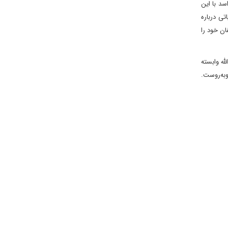
سد با این
ی درباره
قیام علیه مخالفان خود را
له وابسته
به‌روست.