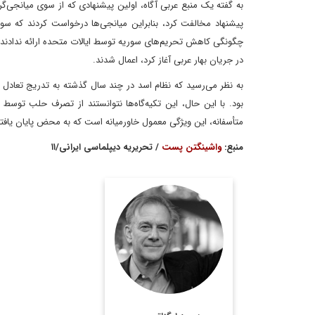
به گفته یک منبع عربی آگاه، اولین پیشنهادی که از سوی میانجی‌گران
پیشنهاد مخالفت کرد، بنابراین میانجی‌ها درخواست کردند که سو
در جریان بهار عربی آغاز کرد، اعمال شدند.
به نظر می‌رسید که نظام اسد در چند سال گذشته به تدریج تعادل خود
بود. با این حال، این تکیه‌گاه‌ها نتوانستند از تصرف حلب توس
متأسفانه، این ویژگی معمول خاورمیانه است که به محض پایان یا
منبع:
واشینگتن پست
/ تحریریه دیپلماسی ایرانی/۱۱
"ديويد ايگناتيوس (David
Ignatius)" فرزند يك
خانواده ارمني است كه در
سال 1920 ميلادي به كشور
آمريكا مهاجرت كرده و در
آنجا ساكن شده است. وي