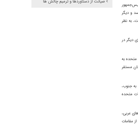
صیانت از دستاوردها و ترمیم چالش ها
ئیس‌جمهور
سد و دیگر
ت، به نظر
 جبهه‌ای دیگر در
 متحده به
نان مستقر
 به جنوب،
ات متحده
های عربی،
از مقامات