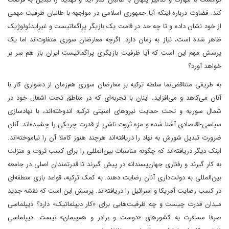
کند. قضاوت درباره اینکه آیا جمهوری اسلامی در مواجهه با طالبان ظرفیت مهمی
از خود نشان داده و تا چه حد در قامت یک بازیگر پراگماتیست و غیرایدئولوژیک
ظاهر شده است، نیاز به زمان دارد. اگرچه معارضان سوری متفاوت‌اند اما یک
پرسش مهم این است که آیا ظرفیت بازیگری پراگماتیست ایران باز هم سر بر
خواهد آورد؟
به طریقی متناقض‌نما سلطه ترکیه بر معارضان سوری هم‌زمان از دشواری کار با
آنان می‌کاهد و می‌افزاید. اینان با تجربه‌ای که در مناطق تحت اشغال خود در
شمال سوریه و تحت حمایت نیروهای امنیتی ترکیه اندوخته‌اند، با نهادسازی
سیاسی-اقتصادی آشنا شده و مزه ثروت ناشی از قدرت چریکی را چشیده‌اند. آنان
ضرورت تبدیل شورش به نهاد را دریافته‌اند هرچند هنوز کاملا آن را نیاموخته‌اند.
اینک دیگر دریافته‌اند که چگونه مناسبات بین‌المللی را برای کسب ثروت و منزلت
به کار گیرند و رفتاری جهان‌پسندانه در پیش گیرند تا قدرتمندان اصلی در جامعه
بین‌المللی به دولت‌داری آنان رضایت دهند. به کمک ترکیه، قواعد بازی منطقه‌ای
در کسب رضایت آمریکا و اسرائیل را دریافته‌اند. پرسش این است که نقشه جدید
میدان قدرت چیست و چه ظرفیت‌هایی برای «کار دیپلماتیک» دارد؟ دیپلماسی
صرفا مسافرت به کشورهای «دوست و برادر و هم‌پیمان» نیست. دیپلماسی