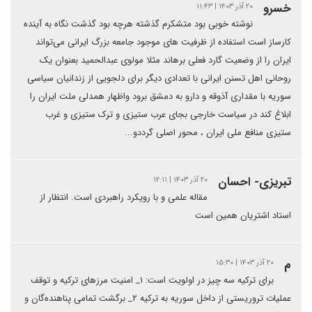
خسرو
۲۰ آذر ۱۴۰۳ | ۱۱:۴۳
نوشته خوبی بود متشکرم گذشته هرچه بود گذشت نگاه به آینده
کارساز است استفاده از ظرفیت های موجود جامعه بزرگ ایرانی می‌تواند
ایران را از وضعیت گارد فعلی برهاند مثلا مولوی عبدالحمید بعنوان یک
روحانی اهل تسنن ایرانی با تعدادی دیگر برای دلجویی از زندانیان سیاسی
سوریه با مقداری آذوقه و دارو به دمشق برود واظهار همدلی ملت ایران را
ابلاغ کند در سیاست خارجی بجای عرب ستیزی و ترک ستیزی و غرب
ستیزی منافع ملی ایران ، محور اصلی گرددو...
تبریزی- احسان
۲۰ آذر ۱۴۰۳ | ۱۲:۱۱
مقاله علمی و با رویکرد راهبردی است. انتظار از
استاد اشتریان همین است
م
۲۰ آذر ۱۴۰۳ | ۱۵:۳۰
برای ترکیه سه چیز در اولویت است: ۱_ امنیت مرزهای ترکیه و توقف
عملیات تروریستی از داخل سوریه به ترکیه ۲_ برگشت تمامی پناهنده‌گان و