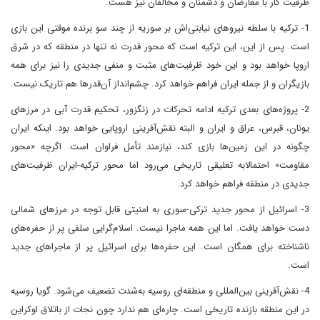
ظرفیت کار با معارضان و دشمنان و مخالفان نیز هست.
1- ترکیه با سلطه نیروهای نیابتی‌اش بر سوریه از چند سو برنده موقتی این بازی
است. پس از این، این ترکیه است که محور قدرت نه تنها در منطقه که در شرق
اروپا خواهد بود و این خود ظرفیت‌های مثبت و منفی جدیدی را نیز برای همه
بازیگران و از جمله ایران فراهم خواهد کرد. چشم‌انداز آن‌قدرها هم تاریک نیست.
2- پروژه‌های بعدی ترکیه ادامه تحرکات در زنگزور، تحکیم قدرت آبی در مرزهای
یونان، قبرس، عراق و ایران و البته نقش‌آفرینی اروپایی خواهد بود. اینکه ایران
چگونه در این زمین‌ها بازی کند، نیازمند تأمل فراوان است. اگرچه «محور
مقاومت» احتمالابه تعلیقی تاریخی می‌رود اما محور ترکیه-ایران ظرفیت‌های
جدیدی در منطقه فراهم خواهد کرد.
3- اسرائیل از محور جدید ترکی-سوری به امنیتی قابل توجه در مرزهای شمالی
دست خواهد یافت. اما این همه ماجرا نیست. اسلام‌گرایی سلفی پر از حفره‌های
ناشناخته برای همگان است. این حفره‌ها برای اسرائیل پر از ماجراهای جدید
است.
4- نقش‌آفرینی بین‌المللی و منطقه‌ای روسیه به‌شدت تضعیف می‌شود. گویا روسیه
در این منطقه بازنده تاریخی است. چاره‌ای هم ندارد چون نجات از باتلاق اوکراین