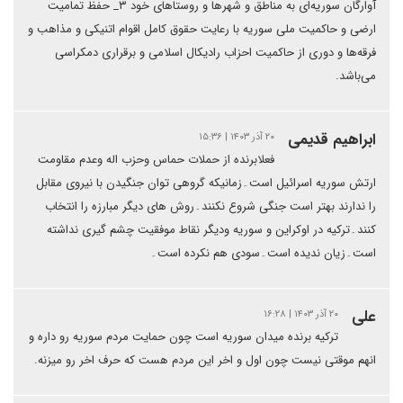
آوارگان سوریه‌ای به مناطق و شهرها و روستاهای خود ۳_ حفظ تمامیت
ارضی و حاکمیت ملی سوریه با رعایت حقوق کامل اقوام اتنیکی و مذاهب و
فرقه‌ها و دوری از حاکمیت احزاب رادیکال اسلامی و برقراری دمکراسی
می‌باشد.
ابراهیم قدیمی
۲۰ آذر ۱۴۰۳ | ۱۵:۳۶
فعلابرنده از حملات حماس وحزب اله وعدم مقاومت
ارتش سوریه اسرائیل است۔زمانیکه گروهی توان جنگیدن با نیروی مقابل
را ندارند بهتر است جنگی شروع نکنند۔روش های دیگر مبارزه را انتخاب
کنند۔ترکیه در اوکراین و سوریه ودیگر نقاط موفقیت چشم گیری نداشته
است۔زیان ندیده است۔سودی هم نکرده است۔
علی
۲۰ آذر ۱۴۰۳ | ۱۶:۲۸
ترکیه برنده میدان سوریه است چون حمایت مردم سوریه رو داره و
انهم موقتی نیست چون اول و اخر این مردم هست که حرف اخر رو میزنه.