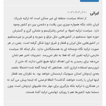
ایرانی
۲۰ آذر ۱۴۰۳ | ۱۱:۰۳
از لحاظ سیاست منطقه ای غیر ممکن است که ترکیه شریک
ایران باشد بلکه همواره چیزی بین رقابت و دشمنی بین دو کشور وجود
دارد. سیاست ترکیه اصولا بر اساس پانترکیسم و عثمانی گری و گسترش
حوزه نفوذ مستقیم در کشورهایی مثل عراق و سوریه و قبرس و غیرمستقیم
در کشورهایی مثل ایران و قفقاز و شرق اروپا شکل گرفته است. یعنی در هر
صورت ترکیه نگاه دوستانه ای به همسایگانش ندارد. مگر اینکه کلا سیاست
خارجی ترکیه تغییر کند که فعلا به نظر نمی‌رسد. تجربیات اخیر هم نشان
می‌دهد برای رسیدن به این اهداف ترکها هیچ ابایی ندارند که حتی از
تروریسم استفاده ابزاری کنند. همانطور که اینجا گفته شده احتمالا مقصد
بعدی اردوغان استان سیونیک ارمنستان خواهد بود. به نظرتان بعد قفقاز
اینها ایران را راحت خواهند گذاشت؟ اتفاقا فرصتی که اینجا پیش می آید نه
در همکاری با ترکیه بلکه یارگیری برای مهار جاه طلبیهای اردوغان است چون
مسلما بقیه کشورها هم با رویکرد تهاجمی ترکیه آشنا هستند.