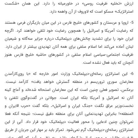
ارزش «تخلیه ظرفیت روسی» در خاورمیانه را دارد. این همان «شکست
استراتژیک» مسکو است که لاوروف از آن واهمه دارد.
5- اروپا و عربستان و کشورهای خلیج فارس در این میان بازیگران فرعی هستند
که رضایت آمریکا و اسرائیل را همچون رضایت خود تلقی خواهند کرد. اگرچه
ایران خود را برای تشدید چالش‌های دیپلماتیک درباره جزایر سه‌گانه و شیعیان
لبنان آماده می‌کند اما اسلام سلفی برای همه آنان تهدیدی بیشتر از ایران دارد.
ظرفیت اجتماعی-سیاسی اسلام سلفی در کشورهای حاشیه خلیج فارس هنوز
آنچنان که باید فعال نشده است.
6- این استراتژی رسانه‌ای-دیپلماتیک وزارت امور خارجه که «با روی‌کارآمدن
معارضان سوری تروریسم در منطقه گسترش خواهد یافت» کارآمد نیست.
برعکس، تصویر فعلی چنین است که این معارضان استحاله شده‌اند و آماج کینه
آنان نه اسرائیل و آمریکا بلکه ایران است. جولانی در گفت‌وگوی تلفنی با
نخست‌وزیر عراق نگفت «جنگ ایران و اسرائیل»، بلکه گفت «حرب الایران و
المنطقه»! بنابراین تهدیدنمایی آنان برای منطقه دقیق نیست؛ نتیجه آنکه فعلا
نمی‌توان چنین ادعایی را محور فعالیت دیپلماتیک خود قرار داد. آبی از این
استراتژی رسانه‌ای-دیپلماتیک گرم نمی‌شود. تمرکز باید بر مهار این جریان از طریق
ظرفیت طالبان و محور ایرانی-ترکیه‌ای باشد. به نظر می‌آید که آقای عباس