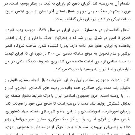
انضمام آن به روسیه شد، گویای ذهن کم باوران به ثبات در رفتار روسیه است. در
قرن بیستم در جنگ جهانی دوم و اشغال استان آذربایجان از سوی ارتش سرخ،
نقطه تاریکی در ذهن ایرانیان باقی گذاشته است.
اشغال افغانستان در همسایگی شرق ایران در سال ۱۹۷۹، موجب پدید آوردن
فضای نا امنی در شرق ایران شد که با بحرانهای جنگ داخلی و آوارگان افغانی
پناهنده به ایران، هنوز هم ادامه دارد. بدرازا کشیده شدن ساخت نیروگاه اتمی
بوشهر و عدم تحویل به موقع سامانه دفاعی اس ۳۰۰ در دوره ای که ایران تهدید
به حمله نظامی از سوی ایالات متحده می شد، روی هم رفته دیدگاه منفی در بین
ناراضیان روابط ایران به روسیه را تقویت می کند.
اکنون دولت جمهوری اسلامی ایران در این شرایط بدنبال ایجاد بستری قانونی و
حقوقی بلند مدت برای همکاری همه جانبه در زمینه های اقتصادی، تجاری، فنی و
. . . با روسیه است. امروز جمهوری اسلامی ایران با درک شرایط دشوار منطقه ای،
بدنبال گسترش روابط بلند مدت با روسیه است تا منافع ملی خود را صیانت کند.
وزیران امورخارجه، اموراقتصادی و دارایی، راه و شهرسازی، نفت، جهاد کشاورزی،
رئیس سازمان انرژی اتمی، رئیس کل بانک مرکزی، معاون امور بین‌الملل وزیر
دفاع و پشتیبانی نیروهای مسلح و برخی دیگر از دولتمردان و همچنین مهدی
طغیانی عضو گروه دوستی پارلمانی ایران و روسیه، رئیس‌جمهور را در این سفر