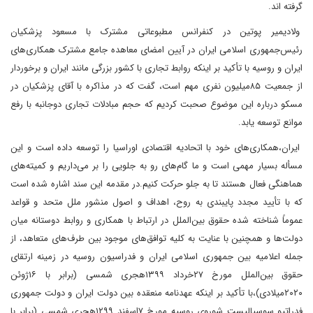
گرفته اند.
ولادیمیر پوتین در کنفرانس مطبوعاتی مشترک با مسعود پزشکیان
رئیس‌جمهوری اسلامی ایران در آیین امضای معاهده جامع مشترک همکاری‌های
ایران و روسیه با تأکید بر اینکه روابط تجاری با کشور بزرگی مانند ایران و برخوردار
از جمعیت ۸۵میلیون نفری مهم است، گفت که در مذاکره با آقای پزشکیان در
مسکو درباره این موضوع صحبت کردیم که حجم مبادلات تجاری دوجانبه با رفع
موانع توسعه یابد.
ایران،همکاری‌های خود با اتحادیه اقتصادی اوراسیا را توسعه داده است و این
مسأله بسیار مهمی است و ما گام‌های رو به جلویی را بر می‌داریم و کمیته‌های
هماهنگی فعال هستند تا به جلو حرکت کنیم.در مقدمه این سند اشاره شده است
که با تأیید مجدد پایبندی به روح، اهداف و اصول منشور ملل متحد و قواعد
عموماً شناخته شده حقوق بین‌الملل در ارتباط با همکاری و روابط دوستانه میان
دولت‌ها و همچنین با عنایت به کلیه توافق‌های موجود بین طرف‌های متعاهد، از
جمله اعلامیه بین جمهوری اسلامی ایران و فدراسیون روسیه در زمینه ارتقای
حقوق بین‌الملل مورخ ۲۷خرداد ۱۳۹۹هجری شمسی (برابر با ۱۶ژوئن
۲۰۲۰میلادی)،با تأکید بر اینکه عهدنامه منعقده بین دولت ایران و دولت جمهوری
فدراتیو سوسیالیست شوروی روسیه مورخ ۷اسفند ۱۲۹۹هجری شمسی (برابر با