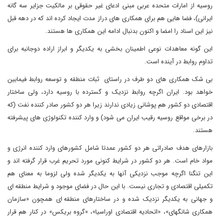
روسیه از امارات متحده عربی مبنی ادعای غیر حقوقی بر مالکیت جزایر سه گانه
ایرانی)، فضا هایی هم برای همکاری های دراز مدت ایجاد کرده اند که در دهه قبل
نیز این اسناد را امضا و اکنون بدنبال ادامه این همکاری ها هستند.
این گونه معاهدات نوعی اطمینان بخشی به یکدیگر و ابراز اراده دوجانبه برای
تداوم روابط در آینده است.
بی شک همکاری های دو طرف در راستای ثبات منطقه و توسعه روابط فیمابین
خواهد بود. ایران اگرچه روابط نزدیک و گسترده با روسیه دارد، ولی ساختار
اقتصادی دو کشور هم پوشانی زیادی ندارند زیرا هر دو کشور صادر کننده نفت (که
در برخی مواقع روسیه رقیب ایران می شود) و وارد کننده تکنولوژی های پیشرفته
هستند.
بازارهای هدف صادراتی هر دو کشور عمدتا شامل کشورهای وارد کننده انرژی و
مواد خام است. هر دو کشور در شرایط کنونی مورد تحریم غرب قرار گرفته اند و
این تنگنا اگرچه موجب نزدیکی آنها به یکدیگر شده ولی لزوما به معنای هم
تکمیلی اقتصادی و تجاری نیست. با این حال در فضای موجود و شرایط منطقه ای
و جهانی به یکدیگر نزدیک شده و در ساختارهای منطقه ای همچون «سازمان
همکاری شانگهای»، «اتحادیه اقتصادی اوراسیا»، «گروه بریکس» در کنار هم قرار