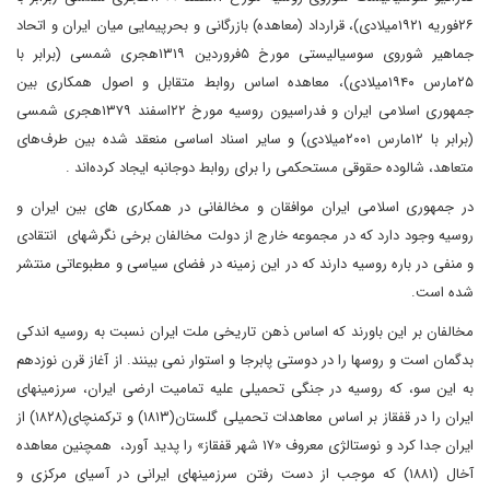
۲۶فوریه ۱۹۲۱میلادی)، قرارداد (معاهده) بازرگانی و بحرپیمایی میان ایران و اتحاد
جماهیر شوروی ‌سوسیالیستی مورخ ۵فروردین ۱۳۱۹هجری شمسی (برابر با
۲۵مارس ۱۹۴۰میلادی)، ‌معاهده اساس روابط متقابل و اصول همکاری بین
جمهوری اسلامی ایران و فدراسیون روسیه مورخ ۲۲اسفند ۱۳۷۹هجری شمسی
(برابر با ۱۲مارس ۲۰۰۱میلادی) و سایر اسناد اساسی منعقد شده بین طرف‌های
متعاهد، شالوده حقوقی مستحکمی را برای روابط دوجانبه ایجاد کرده‌اند .
در جمهوری اسلامی ایران موافقان و مخالفانی در همکاری های بین ایران و
روسیه وجود دارد که در مجموعه خارج از دولت مخالفان برخی نگرشهای انتقادی
و منفی در باره روسیه دارند که در این زمینه در فضای سیاسی و مطبوعاتی منتشر
شده است.
مخالفان بر این باورند که اساس ذهن تاریخی ملت ایران نسبت به روسیه اندکی
بدگمان است و روسها را در دوستی پابرجا و استوار نمی بینند. از آغاز قرن نوزدهم
به این سو، که روسیه در جنگی تحمیلی علیه تمامیت ارضی ایران، سرزمینهای
ایران را در قفقاز بر اساس معاهدات تحمیلی گلستان(۱۸۱۳) و ترکمنچای(۱۸۲۸) از
ایران جدا کرد و نوستالژی معروف «۱۷ شهر قفقاز» را پدید آورد، همچنین معاهده
آخال (۱۸۸۱) که موجب از دست رفتن سرزمینهای ایرانی در آسیای مرکزی و