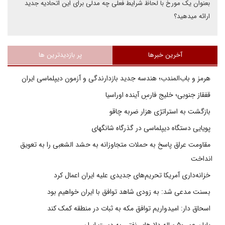
بعنوان یک مورخ با لحاظ شرایط فعلی چه مدلی برای این اتحادیه جدید
ارائه میدهید؟
آخرین خبرها
پر بازدیدترین ها
هرمز و باب‌المندب؛ هندسه جدید بازدارندگی و آزمون دیپلماسی ایران
قفقاز جنوبی؛ خلیج فارسِ آینده اوراسیا
بازگشت به استراتژی هزار ضربه چاقو
پویایی دستگاه دیپلماسی در گذرگاه شانگهای
مقاومت عراق پاسخ به حملات متجاوزانه به حشد الشعبی را به تعویق
انداخت
خزانه‌داری آمریکا تحریم‌های جدیدی علیه ایران اعمال کرد
بسنت مدعی شد: به زودی شاهد توافق با ایران خواهیم بود
اسحاق دار: امیدواریم توافق مکه به ثبات در منطقه کمک کند
پایان عمر ۵۰ ساله دلارهای نفتی به دست ایران