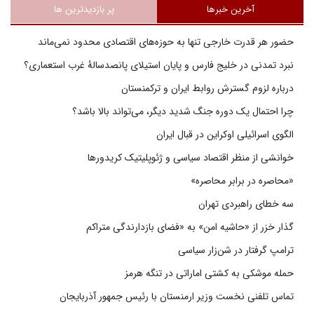
آخرین خبرها
پر بازدیدترین ها
حضور هر قدرت خارجی تنها به حوزه‌های اقتصادی محدود نمی‌ماند
نبرد تمدنی در خلیج فارس و پایان استیلای پانصدسالۀ غرب استعماری؟
درباره لزوم گسترش روابط ایران و ترکمنستان
چرا احتمال یک دوره جنگ شدید دیگر، می‌تواند بالا باشد؟
الگوی اسرائیلی اوکراین در قبال ایران
خوانشی از منظر اقتصاد سیاسی و ژئوپلیتیک کریدورها
«محاصره در برابر محاصره»
سه خطای راهبردی تهران
گذار خزر از «حاشیه امن» به «فضای بازدارندگی متراکم
ترامپ گرفتار در شن‌زار سیاسی
حمله موشکی به کشتی اماراتی در تنگه هرمز
تماس تلفنی نخست وزیر ارمنستان با رئیس جمهور آذربایجان