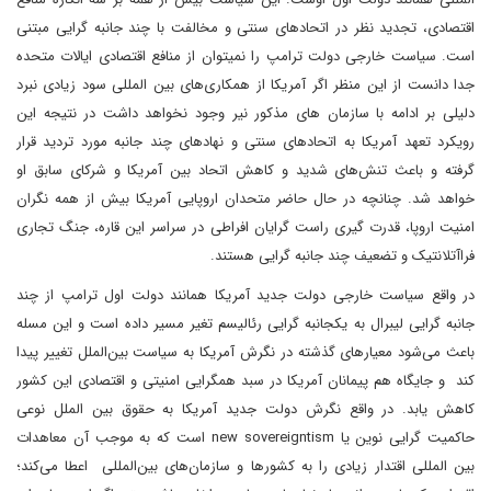
اقتصادی، تجدید نظر در اتحادهای سنتی و مخالفت با چند جانبه گرایی مبتنی
است. سیاست خارجی دولت ترامپ را نمیتوان از منافع اقتصادی ایالات متحده
جدا دانست از این منظر اگر آمریکا از همکاری‌های بین المللی سود زیادی نبرد
دلیلی بر ادامه با سازمان های مذکور نیر وجود نخواهد داشت در نتیجه این
رویکرد تعهد آمریکا به اتحادهای سنتی و نهادهای چند جانبه مورد تردید قرار
گرفته و باعث تنش‌های شدید و کاهش اتحاد بین آمریکا و شرکای سابق او
خواهد شد. چنانچه در حال حاضر متحدان اروپایی آمریکا بیش از همه نگران
امنیت اروپا، قدرت گیری راست گرایان افراطی در سراسر این قاره، جنگ تجاری
فراآتلانتیک و تضعیف چند جانبه گرایی هستند.
در واقع سیاست خارجی دولت جدید آمریکا همانند دولت اول ترامپ از چند
جانبه گرایی لیبرال به یکجانبه گرایی رئالیسم تغیر مسیر داده است و این مسله
باعث می‌شود معیارهای گذشته در نگرش آمریکا به سیاست بین‌الملل تغییر پیدا
کند و جایگاه هم پیمانان آمریکا در سبد همگرایی امنیتی و اقتصادی این کشور
کاهش یابد. در واقع نگرش دولت جدید آمریکا به حقوق بین الملل نوعی
حاکمیت گرایی نوین یا new sovereigntism است که به موجب آن معاهدات
بین المللی اقتدار زیادی را به کشورها و سازمان‌های بین‌المللی اعطا می‌کند؛