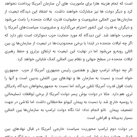
است که تمام هزینه هارا برای ماموریت های آن سازمان آمریکا پرداخت نخواهد
کرد و دیگر دولت ها نیز مشارکت خواهند داشت. به اعتقاد این دیدگاه تبعیت از
سازمان‌ها بین المللی مشروعیت و مقبولیت قدرت ایالات متحده را باعث می‌شود
و دیگران به قدرت این کشور احترام می‌گذارند و مشروعیت سیاست‌های آمریکا را
موجب خواهد شد. این دیدگاه که مورد حمایت حزب دموکرات است باور دارد که
اگر چه ایالات متحده در ابتدا با برخی محدودیت‌ها در تبعیت از سازمان‌ها ی بین
الللی روبه‌رو می‌شود اما در نهایت این تبعیت به ارتقای برتری و حفظ رهبری
ایالات متحده در سطح جهانی و نظام بین المللی کمک شایانی خواهد کرد.
اگر چه دونالد ترامپ چهل و هفتمین رئیس جمهوری آمریکا از حزب جمهوری
خواه است و نسبت به سازمان ها و نهادهای بین اللملی بدبین است و آنها را
باعث افول قدرت آمریکا تلقی می‌کند اما نسبت به جمهوری‎خواهان دیدگاه رادیکال
تری هم دارد. مثلا در دولت بوش پسر دولت آمریکا از برخی توافقات تسلیحاتی
با روسیه خارج شد یا نسبت به پیمان کیوتو ملاحظاتی داشت اما تلاشی در جهت
تضعیف پیمان ناتو انجام نداد؛ لذا نگاه دولت ترامپ به سازمان‌ها بین المللی
بسیار بدبینانه و افراطی است.
در دولت دوم ترامپ محوریت سیاست خارجی آمریکا در قبال نهادهای بین
المللی همانند دولت اول اوست. این سیاست بیش از همه بر سه انگاره منافع