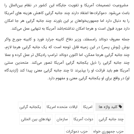
مشروعیت تصمیمات آمریکا و تقویت جایگاه این کشور در نظام بین‌الملل را
باعث می‌شود. دموکرات‌ها اعتقاد دارند چند جانبه گرایی کاهش هزینه‌ های آمریکا
را به دنبال دارد اما جمهوری‎خواهان بر این باورند چند جانبه گرایی هر جا امکان
دارد مورد قبول است و هرجا امکان نداشته‌باشد آمریکا به تنهایی عمل می‌کند.
جمله معروف دونالد رامسفلد، وزیر دفاع کابینه جرارد فورد و کابینه جورج واکر
بوش (بوش پسر) در این زمینه قابل توجه است که یک جانبه گرایی هرجا لازم،
چند جانبه گرایی هرجا ممکن، اما اکنون دونالد ترامپ رادیکال تر عمل کرده و عملا
چند جانبه گرایی را ذیل یکجانبه گرایی آمریکا تصور می‌کند. متحدین سنتی
آمریکا هم باید قرائت او را بپذیرند تا چند جانبه گرایی معنی پیدا کند (ازدیدگاه
او) در واقع برای او یکجانبه گرایی معنی و مفهوم دارد.
کلید واژه ها:
امریکا
ایالات متحده امریکا
یکجانبه گرایی
چند جانبه گرایی
دولت آمریکا
سازمان
نهادهای بین المللی
حزب جمهوری خواه
حزب دموکرات