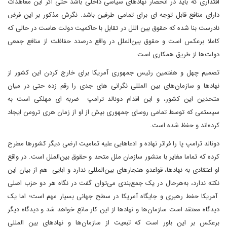
اقتداری که باید در انحصار نهادهای سیاسی داخلی باشد حتی اگر این معاهدات
دارای منافع قابل توجه ای برای تمامی طرفین باشد. نگرش مذکور بر این فرض
نادرست بنا شده که حقوق بین اللل در تقابل با حاکمیت دولت هاست در حالی که
کاملا برعکس است و حقوق بین‌الملل در واقع درصدد حفاظت از منافع جمعی
دولت‌ها از طریق همکاری است.
تصمیم چهل و هفتمین رئیس جمهوری آمریکا برای خارج کردن این کشور از
نهادها و سازمان‌های بین المللی نگرانی های جدی را رقم زده حتی در میان
متحدین این کشور، و این اقدام دونالد ترامپ ضربه ای مهلکی است به
سیستمی که توسط تمامی روسای جمهوری بیش از او از زمان هری ترومن ایجاد
کرده‌اند و حفظ شده است.
دونالد ترامپ پا را فراتر نهاده و ادعاهایی علیه تمامیت ارضی دیگر کشورها مطرح
کرده که تماما مغایر با منشور سازمان ملل متحد و حقوق بین‌الملل است. در واقع
او اعتقادی به نهادها، قواعدو هنجارهای بین‌المللی ندارد و ابایی هم از بیان این
نکته ندارد، به‌هرحال در یک جمع‌بندی می‌توان گفت در نگاه هر دو حزب‌ اصلی
آمریکا حفط رهبری و جایگاه آمریکا در سطح جهانی بسیار مهم است؛ اما یک
دیدگاه معتقد است سازمان‌ها و نهادها از این کار مانع خواهد شد و دیدگاه دیگر
برعکس بر این باور است که تبعیت از سازمان‌ها و نهادهای بین المللی